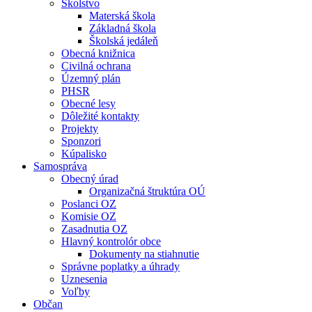
Školstvo
Materská škola
Základná škola
Školská jedáleň
Obecná knižnica
Civilná ochrana
Územný plán
PHSR
Obecné lesy
Dôležité kontakty
Projekty
Sponzori
Kúpalisko
Samospráva
Obecný úrad
Organizačná štruktúra OÚ
Poslanci OZ
Komisie OZ
Zasadnutia OZ
Hlavný kontrolór obce
Dokumenty na stiahnutie
Správne poplatky a úhrady
Uznesenia
Voľby
Občan