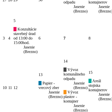
odpadu
kontajnerov
Jasenie
Jasenie
(Brezno)
(Brezno
5
Konzultácie
stavebný úrad
3
4
od 13:00 do
6
7
8
15:00hod.
Jasenie
(Brezno)
14
Vývoz
15
komunálneho
13
odpadu
Areál
Papier -
Jasenie
stojiska
10
11
12
vrecový zber
(Brezno)
kontajnerov
Jasenie
Vývoz
Jasenie
(Brezno)
plastov -
(Brezno
kontajner
Jasenie
(Brezno)