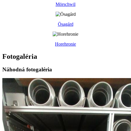
Mörschwil
Ösagárd
Horehronie
Fotogaléria
Náhodná fotogaléria