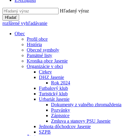
EN
English
Hľadaný výraz
Hľadať
rozšírené vyhľadávanie
Obec
Profil obce
História
Obecné symboly
Pamätné listy
Kronika obce Jasenie
Organizácie v obci
Cirkev
DHZ Jasenie
Rok 2024
Futbalový klub
Turistický klub
Urbariát Jasenie
Dokumenty z valného zhromaždenia
Pozvánky
Zápisnice
Zmluva a stanovy PSU Jasenie
Jednota dôchodcov Jasenie
SZPB