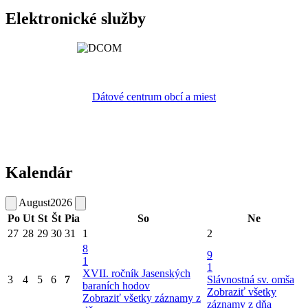
Elektronické služby
Dátové centrum obcí a miest
Kalendár
August
2026
Po
Ut
St
Št
Pia
So
Ne
27
28
29
30
31
1
2
8
9
1
1
XVII. ročník Jasenských
3
4
5
6
7
Slávnostná sv. omša
baraních hodov
Zobraziť všetky
Zobraziť všetky záznamy z
záznamy z dňa