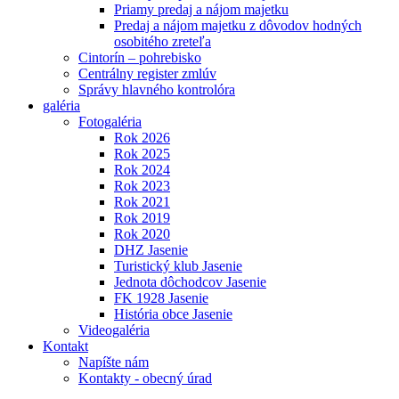
Priamy predaj a nájom majetku
Predaj a nájom majetku z dôvodov hodných
osobitého zreteľa
Cintorín – pohrebisko
Centrálny register zmlúv
Správy hlavného kontrolóra
galéria
Fotogaléria
Rok 2026
Rok 2025
Rok 2024
Rok 2023
Rok 2021
Rok 2019
Rok 2020
DHZ Jasenie
Turistický klub Jasenie
Jednota dôchodcov Jasenie
FK 1928 Jasenie
História obce Jasenie
Videogaléria
Kontakt
Napíšte nám
Kontakty - obecný úrad