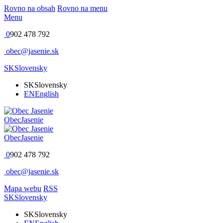
Rovno na obsah
Rovno na menu
Menu
0
902 478 792
obec@jasenie.sk
SK
Slovensky
SK
Slovensky
EN
English
Obec
Jasenie
Obec
Jasenie
0
902 478 792
obec@jasenie.sk
Mapa webu
RSS
SK
Slovensky
SK
Slovensky