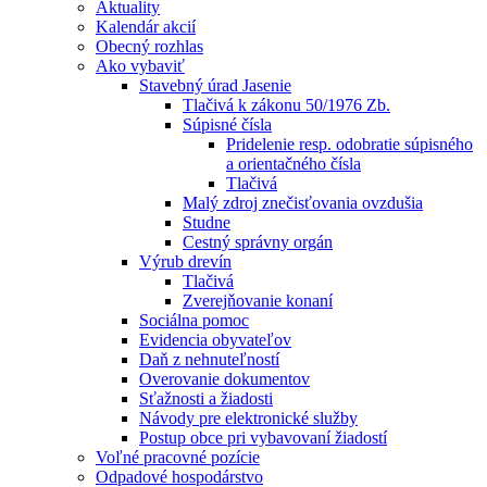
Aktuality
Kalendár akcií
Obecný rozhlas
Ako vybaviť
Stavebný úrad Jasenie
Tlačivá k zákonu 50/1976 Zb.
Súpisné čísla
Pridelenie resp. odobratie súpisného
a orientačného čísla
Tlačivá
Malý zdroj znečisťovania ovzdušia
Studne
Cestný správny orgán
Výrub drevín
Tlačivá
Zverejňovanie konaní
Sociálna pomoc
Evidencia obyvateľov
Daň z nehnuteľností
Overovanie dokumentov
Sťažnosti a žiadosti
Návody pre elektronické služby
Postup obce pri vybavovaní žiadostí
Voľné pracovné pozície
Odpadové hospodárstvo