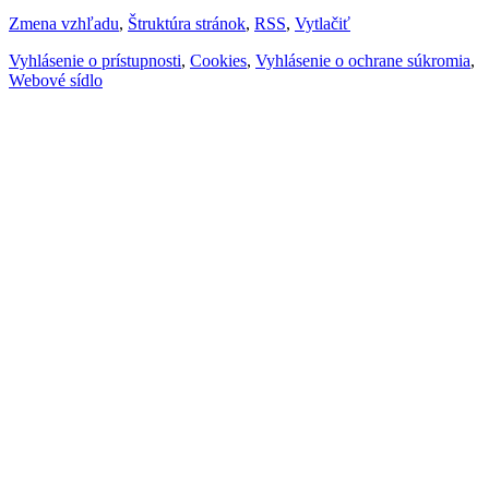
Zmena vzhľadu
,
Štruktúra stránok
,
RSS
,
Vytlačiť
Vyhlásenie o prístupnosti
,
Cookies
,
Vyhlásenie o ochrane súkromia
,
Webové sídlo