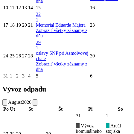
dňa
10
11
12
13
14
15
16
22
1
17
18
19
20
21
Memoriál Eduarda Majera
23
Zobraziť všetky záznamy z
dňa
29
1
oslavy SNP pri Asmolvovej
24
25
26
27
28
30
chate
Zobraziť všetky záznamy z
dňa
31
1
2
3
4
5
6
Vývoz odpadu
August
2026
Po
Ut
St
Št
Pi
So
31
1
Vývoz
Areál
komunálneho
stojiska
27
28
29
30