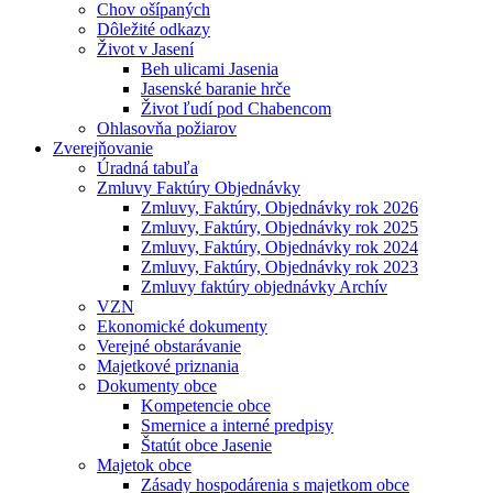
Chov ošípaných
Dôležité odkazy
Život v Jasení
Beh ulicami Jasenia
Jasenské baranie hrče
Život ľudí pod Chabencom
Ohlasovňa požiarov
Zverejňovanie
Úradná tabuľa
Zmluvy Faktúry Objednávky
Zmluvy, Faktúry, Objednávky rok 2026
Zmluvy, Faktúry, Objednávky rok 2025
Zmluvy, Faktúry, Objednávky rok 2024
Zmluvy, Faktúry, Objednávky rok 2023
Zmluvy faktúry objednávky Archív
VZN
Ekonomické dokumenty
Verejné obstarávanie
Majetkové priznania
Dokumenty obce
Kompetencie obce
Smernice a interné predpisy
Štatút obce Jasenie
Majetok obce
Zásady hospodárenia s majetkom obce