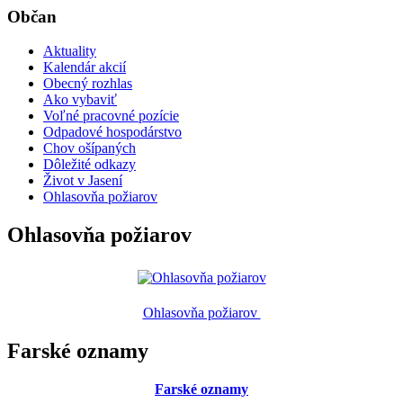
Občan
Aktuality
Kalendár akcií
Obecný rozhlas
Ako vybaviť
Voľné pracovné pozície
Odpadové hospodárstvo
Chov ošípaných
Dôležité odkazy
Život v Jasení
Ohlasovňa požiarov
Ohlasovňa požiarov
Ohlasovňa požiarov
Farské oznamy
Farské oznamy