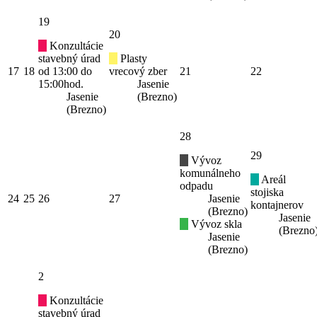
19
20
Konzultácie
stavebný úrad
Plasty
17
18
od 13:00 do
vrecový zber
21
22
15:00hod.
Jasenie
Jasenie
(Brezno)
(Brezno)
28
29
Vývoz
komunálneho
Areál
odpadu
stojiska
24
25
26
27
Jasenie
kontajnerov
(Brezno)
Jasenie
Vývoz skla
(Brezno
Jasenie
(Brezno)
2
Konzultácie
stavebný úrad