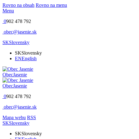
Rovno na obsah
Rovno na menu
Menu
0
902 478 792
obec@jasenie.sk
SK
Slovensky
SK
Slovensky
EN
English
Obec
Jasenie
Obec
Jasenie
0
902 478 792
obec@jasenie.sk
Mapa webu
RSS
SK
Slovensky
SK
Slovensky