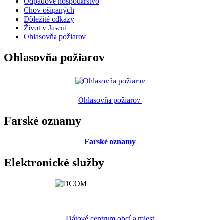
Odpadové hospodárstvo
Chov ošípaných
Dôležité odkazy
Život v Jasení
Ohlasovňa požiarov
Ohlasovňa požiarov
Ohlasovňa požiarov
Farské oznamy
Farské oznamy
Elektronické služby
Dátové centrum obcí a miest