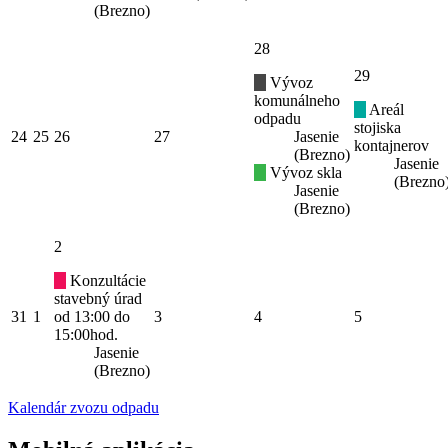
(Brezno)
28
29
Vývoz
komunálneho
Areál
odpadu
stojiska
24
25
26
27
Jasenie
kontajnerov
(Brezno)
Jasenie
Vývoz skla
(Brezno
Jasenie
(Brezno)
2
Konzultácie
stavebný úrad
31
1
od 13:00 do
3
4
5
15:00hod.
Jasenie
(Brezno)
Kalendár zvozu odpadu