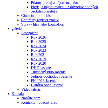
Priamy predaj a nájom majetku
Predaj a nájom majetku z dôvodov hodných
osobitého zreteľa
Cintorín – pohrebisko
Centrálny register zmlúv
Správy hlavného kontrolóra
galéria
Fotogaléria
Rok 2026
Rok 2025
Rok 2024
Rok 2023
Rok 2021
Rok 2019
Rok 2020
DHZ Jasenie
Turistický klub Jasenie
Jednota dôchodcov Jasenie
FK 1928 Jasenie
História obce Jasenie
Videogaléria
Kontakt
Napíšte nám
Kontakty - obecný úrad