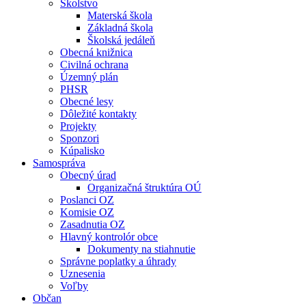
Školstvo
Materská škola
Základná škola
Školská jedáleň
Obecná knižnica
Civilná ochrana
Územný plán
PHSR
Obecné lesy
Dôležité kontakty
Projekty
Sponzori
Kúpalisko
Samospráva
Obecný úrad
Organizačná štruktúra OÚ
Poslanci OZ
Komisie OZ
Zasadnutia OZ
Hlavný kontrolór obce
Dokumenty na stiahnutie
Správne poplatky a úhrady
Uznesenia
Voľby
Občan