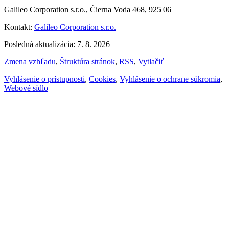
Galileo Corporation s.r.o., Čierna Voda 468, 925 06
Kontakt:
Galileo Corporation s.r.o.
Posledná aktualizácia: 7. 8. 2026
Zmena vzhľadu
,
Štruktúra stránok
,
RSS
,
Vytlačiť
Vyhlásenie o prístupnosti
,
Cookies
,
Vyhlásenie o ochrane súkromia
,
Webové sídlo