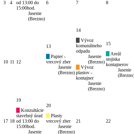
3
4
od 13:00 do
6
7
8
15:00hod.
Jasenie
(Brezno)
14
Vývoz
15
komunálneho
13
odpadu
Areál
Papier -
Jasenie
stojiska
10
11
12
vrecový zber
(Brezno)
kontajnerov
Jasenie
Vývoz
Jasenie
(Brezno)
plastov -
(Brezno
kontajner
Jasenie
(Brezno)
19
20
Konzultácie
stavebný úrad
Plasty
17
18
od 13:00 do
vrecový zber
21
22
15:00hod.
Jasenie
Jasenie
(Brezno)