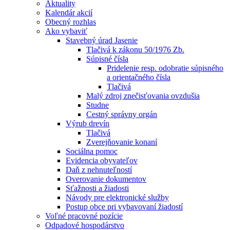
Aktuality
Kalendár akcií
Obecný rozhlas
Ako vybaviť
Stavebný úrad Jasenie
Tlačivá k zákonu 50/1976 Zb.
Súpisné čísla
Pridelenie resp. odobratie súpisného
a orientačného čísla
Tlačivá
Malý zdroj znečisťovania ovzdušia
Studne
Cestný správny orgán
Výrub drevín
Tlačivá
Zverejňovanie konaní
Sociálna pomoc
Evidencia obyvateľov
Daň z nehnuteľností
Overovanie dokumentov
Sťažnosti a žiadosti
Návody pre elektronické služby
Postup obce pri vybavovaní žiadostí
Voľné pracovné pozície
Odpadové hospodárstvo