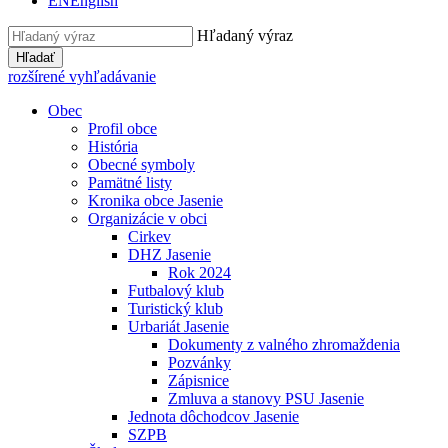
EN
English
Hľadaný výraz
Hľadať
rozšírené vyhľadávanie
Obec
Profil obce
História
Obecné symboly
Pamätné listy
Kronika obce Jasenie
Organizácie v obci
Cirkev
DHZ Jasenie
Rok 2024
Futbalový klub
Turistický klub
Urbariát Jasenie
Dokumenty z valného zhromaždenia
Pozvánky
Zápisnice
Zmluva a stanovy PSU Jasenie
Jednota dôchodcov Jasenie
SZPB