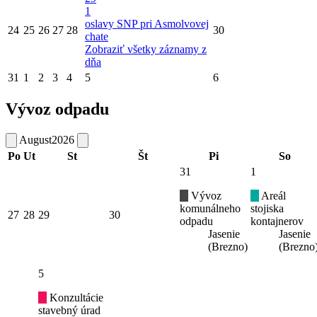
1
oslavy SNP pri Asmolvovej
24
25
26
27
28
30
chate
Zobraziť všetky záznamy z
dňa
31
1
2
3
4
5
6
Vývoz odpadu
August
2026
Po
Ut
St
Št
Pi
So
31
1
Vývoz
Areál
komunálneho
stojiska
27
28
29
30
odpadu
kontajnerov
Jasenie
Jasenie
(Brezno)
(Brezno
5
Konzultácie
stavebný úrad