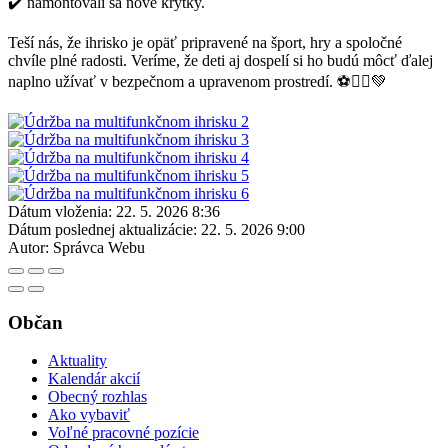
✔️ namontovali sa nové krytky.
Teší nás, že ihrisko je opäť pripravené na šport, hry a spoločné
chvíle plné radosti. Veríme, že deti aj dospelí si ho budú môcť ďalej
naplno užívať v bezpečnom a upravenom prostredí. ⚽🏃‍♂️💚
Dátum vloženia:
22. 5. 2026 8:36
Dátum poslednej aktualizácie:
22. 5. 2026 9:00
Autor:
Správca Webu
Občan
Aktuality
Kalendár akcií
Obecný rozhlas
Ako vybaviť
Voľné pracovné pozície