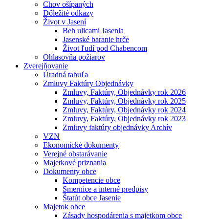
Chov ošípaných
Dôležité odkazy
Život v Jasení
Beh ulicami Jasenia
Jasenské baranie hrče
Život ľudí pod Chabencom
Ohlasovňa požiarov
Zverejňovanie
Úradná tabuľa
Zmluvy Faktúry Objednávky
Zmluvy, Faktúry, Objednávky rok 2026
Zmluvy, Faktúry, Objednávky rok 2025
Zmluvy, Faktúry, Objednávky rok 2024
Zmluvy, Faktúry, Objednávky rok 2023
Zmluvy faktúry objednávky Archív
VZN
Ekonomické dokumenty
Verejné obstarávanie
Majetkové priznania
Dokumenty obce
Kompetencie obce
Smernice a interné predpisy
Štatút obce Jasenie
Majetok obce
Zásady hospodárenia s majetkom obce