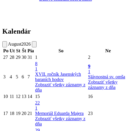
Kalendár
August
2026
Po
Ut
St
Št
Pia
So
Ne
27
28
29
30
31
1
2
8
9
1
1
XVII. ročník Jasenských
3
4
5
6
7
Slávnostná sv. omša
baraních hodov
Zobraziť všetky
Zobraziť všetky záznamy z
záznamy z dňa
dňa
10
11
12
13
14
15
16
22
1
17
18
19
20
21
Memoriál Eduarda Majera
23
Zobraziť všetky záznamy z
dňa
29