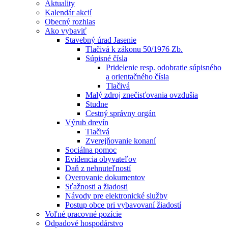
Aktuality
Kalendár akcií
Obecný rozhlas
Ako vybaviť
Stavebný úrad Jasenie
Tlačivá k zákonu 50/1976 Zb.
Súpisné čísla
Pridelenie resp. odobratie súpisného
a orientačného čísla
Tlačivá
Malý zdroj znečisťovania ovzdušia
Studne
Cestný správny orgán
Výrub drevín
Tlačivá
Zverejňovanie konaní
Sociálna pomoc
Evidencia obyvateľov
Daň z nehnuteľností
Overovanie dokumentov
Sťažnosti a žiadosti
Návody pre elektronické služby
Postup obce pri vybavovaní žiadostí
Voľné pracovné pozície
Odpadové hospodárstvo