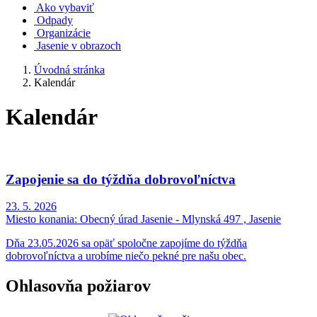
Ako vybaviť
Odpady
Organizácie
Jasenie v obrazoch
Úvodná stránka
Kalendár
Kalendár
Zapojenie sa do týždňa dobrovoľníctva
23. 5. 2026
Miesto konania:
Obecný úrad Jasenie - Mlynská 497 , Jasenie
Dňa 23.05.2026 sa opäť spoločne zapojíme do týždňa
dobrovoľníctva a urobíme niečo pekné pre našu obec.
Ohlasovňa požiarov