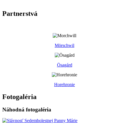
Partnerstvá
Mörschwil
Ösagárd
Horehronie
Fotogaléria
Náhodná fotogaléria