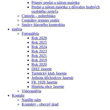
Priamy predaj a nájom majetku
Predaj a nájom majetku z dôvodov hodných
osobitého zreteľa
Cintorín – pohrebisko
Centrálny register zmlúv
Správy hlavného kontrolóra
galéria
Fotogaléria
Rok 2026
Rok 2025
Rok 2024
Rok 2023
Rok 2021
Rok 2019
Rok 2020
DHZ Jasenie
Turistický klub Jasenie
Jednota dôchodcov Jasenie
FK 1928 Jasenie
História obce Jasenie
Videogaléria
Kontakt
Napíšte nám
Kontakty - obecný úrad