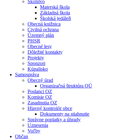
Školstvo
Materská škola
Základná škola
Školská jedáleň
Obecná knižnica
Civilná ochrana
Územný plán
PHSR
Obecné lesy
Dôležité kontakty
Projekty
Sponzori
Kúpalisko
Samospráva
Obecný úrad
Organizačná štruktúra OÚ
Poslanci OZ
Komisie OZ
Zasadnutia OZ
Hlavný kontrolór obce
Dokumenty na stiahnutie
Správne poplatky a úhrady
Uznesenia
Voľby
Občan