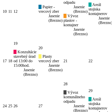
odpadu
Areál
Papier -
Jasenie
stojiska
10
11
12
vrecový zber
(Brezno)
kontajnerov
Jasenie
Vývoz
Jasenie
(Brezno)
plastov -
(Brezno
kontajner
Jasenie
(Brezno)
19
20
Konzultácie
stavebný úrad
Plasty
17
18
od 13:00 do
vrecový zber
21
22
15:00hod.
Jasenie
Jasenie
(Brezno)
(Brezno)
28
29
Vývoz
komunálneho
Areál
odpadu
stojiska
24
25
26
27
Jasenie
kontajnerov
(Brezno)