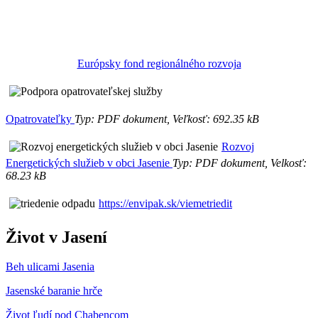
Európsky fond regionálného rozvoja
Opatrovateľky
Typ: PDF dokument, Veľkosť: 692.35 kB
Rozvoj
Energetických služieb v obci Jasenie
Typ: PDF dokument, Velkosť:
68.23 kB
https://envipak.sk/viemetriedit
Život v Jasení
Beh ulicami Jasenia
Jasenské baranie hrče
Život ľudí pod Chabencom