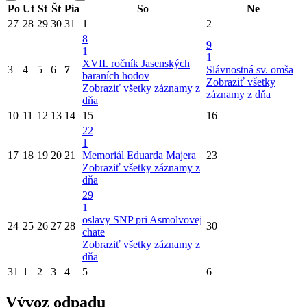
Po
Ut
St
Št
Pia
So
Ne
27
28
29
30
31
1
2
8
9
1
1
XVII. ročník Jasenských
3
4
5
6
7
Slávnostná sv. omša
baraních hodov
Zobraziť všetky
Zobraziť všetky záznamy z
záznamy z dňa
dňa
10
11
12
13
14
15
16
22
1
17
18
19
20
21
Memoriál Eduarda Majera
23
Zobraziť všetky záznamy z
dňa
29
1
oslavy SNP pri Asmolvovej
24
25
26
27
28
30
chate
Zobraziť všetky záznamy z
dňa
31
1
2
3
4
5
6
Vývoz odpadu