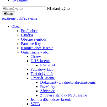
EN
English
Hľadaný výraz
Hľadať
rozšírené vyhľadávanie
Obec
Profil obce
História
Obecné symboly
Pamätné listy
Kronika obce Jasenie
Organizácie v obci
Cirkev
DHZ Jasenie
Rok 2024
Futbalový klub
Turistický klub
Urbariát Jasenie
Dokumenty z valného zhromaždenia
Pozvánky
Zápisnice
Zmluva a stanovy PSU Jasenie
Jednota dôchodcov Jasenie
SZPB