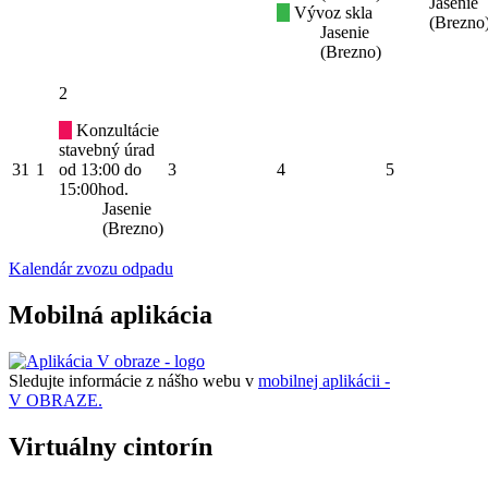
Jasenie
Vývoz skla
(Brezno
Jasenie
(Brezno)
2
Konzultácie
stavebný úrad
31
1
od 13:00 do
3
4
5
15:00hod.
Jasenie
(Brezno)
Kalendár zvozu odpadu
Mobilná aplikácia
Sledujte informácie z nášho webu v
mobilnej aplikácii -
V OBRAZE.
Virtuálny cintorín