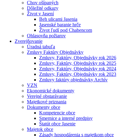
Chov ošípaných
Dôležité odkazy
Život v Jasení
Beh ulicami Jasenia
Jasenské baranie hrče
Život ľudí pod Chabencom
Ohlasovňa požiarov
Zverejňovanie
Úradná tabuľa
Zmluvy Faktúry Objednávky
Zmluvy, Faktúry, Objednávky rok 2026
Zmluvy, Faktúry, Objednávky rok 2025
Zmluvy, Faktúry, Objednávky rok 2024
Zmluvy, Faktúry, Objednávky rok 2023
Zmluvy faktúry objednávky Archív
VZN
Ekonomické dokumenty
Verejné obstarávanie
Majetkové priznania
Dokumenty obce
Kompetencie obce
Smernice a interné predpisy
Štatút obce Jasenie
Majetok obce
Zásady hospodárenia s majetkom obce