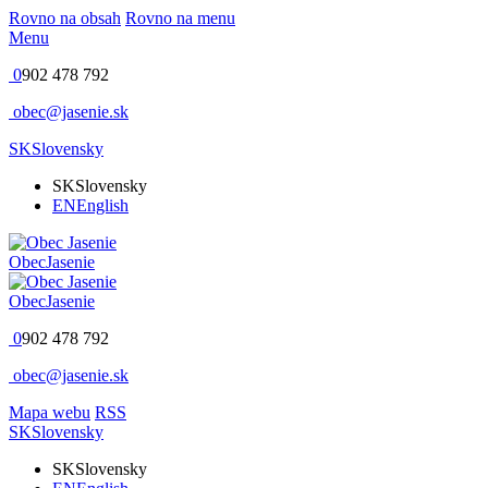
Rovno na obsah
Rovno na menu
Menu
0
902 478 792
obec@jasenie.sk
SK
Slovensky
SK
Slovensky
EN
English
Obec
Jasenie
Obec
Jasenie
0
902 478 792
obec@jasenie.sk
Mapa webu
RSS
SK
Slovensky
SK
Slovensky