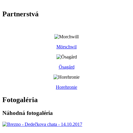
Partnerstvá
Mörschwil
Ösagárd
Horehronie
Fotogaléria
Náhodná fotogaléria