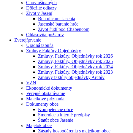
Chov ošípaných
Dôležité odkazy
Život v Jasení
Beh ulicami Jasenia
Jasenské baranie hrče
Život ľudí pod Chabencom
Ohlasovňa požiarov
Zverejňovanie
Úradná tabuľa
Zmluvy Faktúry Objednávky
Zmluvy, Faktúry, Objednávky rok 2026
Zmluvy, Faktúry, Objednávky rok 2025
Zmluvy, Faktúry, Objednávky rok 2024
Zmluvy, Faktúry, Objednávky rok 2023
Zmluvy faktúry objednávky Archív
VZN
Ekonomické dokumenty
Verejné obstarávanie
Majetkové priznania
Dokumenty obce
Kompetencie obce
Smernice a interné predpisy
Štatút obce Jasenie
Majetok obce
Zásady hospodárenia s majetkom obce