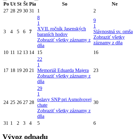
Po
Ut
St
Št
Pia
So
Ne
27
28
29
30
31
1
2
8
9
1
1
XVII. ročník Jasenských
3
4
5
6
7
Slávnostná sv. omša
baraních hodov
Zobraziť všetky
Zobraziť všetky záznamy z
záznamy z dňa
dňa
10
11
12
13
14
15
16
22
1
17
18
19
20
21
Memoriál Eduarda Majera
23
Zobraziť všetky záznamy z
dňa
29
1
oslavy SNP pri Asmolvovej
24
25
26
27
28
30
chate
Zobraziť všetky záznamy z
dňa
31
1
2
3
4
5
6
Vývoz odpadu