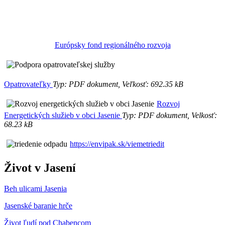
Európsky fond regionálného rozvoja
Opatrovateľky
Typ: PDF dokument, Veľkosť: 692.35 kB
Rozvoj
Energetických služieb v obci Jasenie
Typ: PDF dokument, Velkosť:
68.23 kB
https://envipak.sk/viemetriedit
Život v Jasení
Beh ulicami Jasenia
Jasenské baranie hrče
Život ľudí pod Chabencom