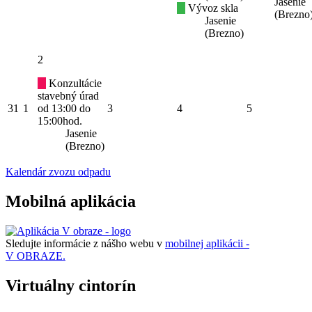
Jasenie
Vývoz skla
(Brezno
Jasenie
(Brezno)
2
Konzultácie
stavebný úrad
31
1
od 13:00 do
3
4
5
15:00hod.
Jasenie
(Brezno)
Kalendár zvozu odpadu
Mobilná aplikácia
Sledujte informácie z nášho webu v
mobilnej aplikácii -
V OBRAZE.
Virtuálny cintorín