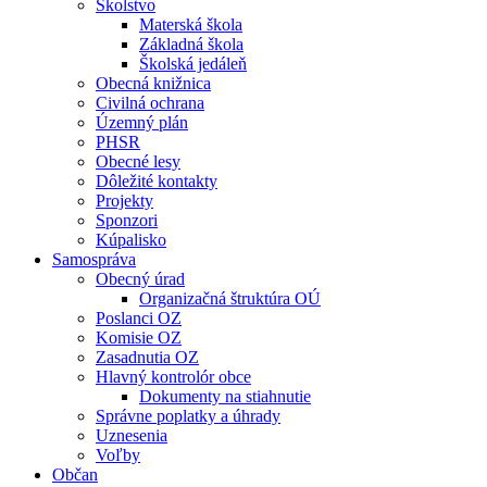
Školstvo
Materská škola
Základná škola
Školská jedáleň
Obecná knižnica
Civilná ochrana
Územný plán
PHSR
Obecné lesy
Dôležité kontakty
Projekty
Sponzori
Kúpalisko
Samospráva
Obecný úrad
Organizačná štruktúra OÚ
Poslanci OZ
Komisie OZ
Zasadnutia OZ
Hlavný kontrolór obce
Dokumenty na stiahnutie
Správne poplatky a úhrady
Uznesenia
Voľby
Občan