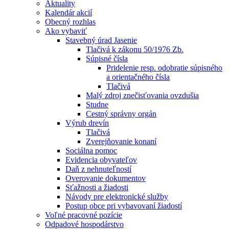
Aktuality
Kalendár akcií
Obecný rozhlas
Ako vybaviť
Stavebný úrad Jasenie
Tlačivá k zákonu 50/1976 Zb.
Súpisné čísla
Pridelenie resp. odobratie súpisného
a orientačného čísla
Tlačivá
Malý zdroj znečisťovania ovzdušia
Studne
Cestný správny orgán
Výrub drevín
Tlačivá
Zverejňovanie konaní
Sociálna pomoc
Evidencia obyvateľov
Daň z nehnuteľností
Overovanie dokumentov
Sťažnosti a žiadosti
Návody pre elektronické služby
Postup obce pri vybavovaní žiadostí
Voľné pracovné pozície
Odpadové hospodárstvo