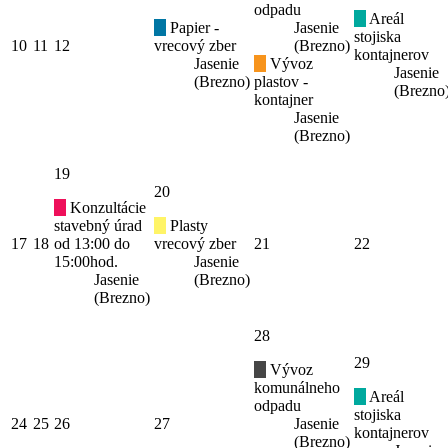
odpadu
Areál
Papier -
Jasenie
stojiska
10
11
12
vrecový zber
(Brezno)
kontajnerov
Jasenie
Vývoz
Jasenie
(Brezno)
plastov -
(Brezno
kontajner
Jasenie
(Brezno)
19
20
Konzultácie
stavebný úrad
Plasty
17
18
od 13:00 do
vrecový zber
21
22
15:00hod.
Jasenie
Jasenie
(Brezno)
(Brezno)
28
29
Vývoz
komunálneho
Areál
odpadu
stojiska
24
25
26
27
Jasenie
kontajnerov
(Brezno)