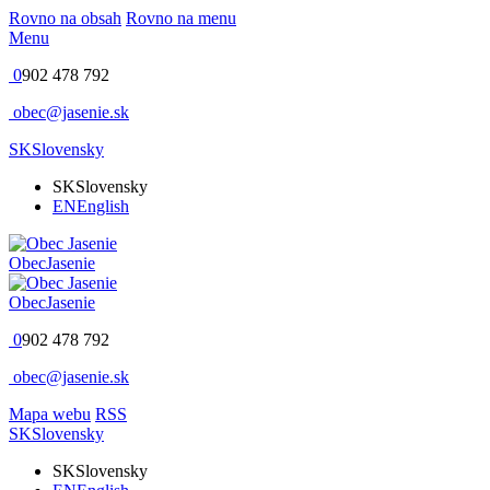
Rovno na obsah
Rovno na menu
Menu
0
902 478 792
obec@jasenie.sk
SK
Slovensky
SK
Slovensky
EN
English
Obec
Jasenie
Obec
Jasenie
0
902 478 792
obec@jasenie.sk
Mapa webu
RSS
SK
Slovensky
SK
Slovensky