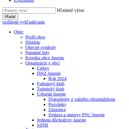
EN
English
Hľadaný výraz
Hľadať
rozšírené vyhľadávanie
Obec
Profil obce
História
Obecné symboly
Pamätné listy
Kronika obce Jasenie
Organizácie v obci
Cirkev
DHZ Jasenie
Rok 2024
Futbalový klub
Turistický klub
Urbariát Jasenie
Dokumenty z valného zhromaždenia
Pozvánky
Zápisnice
Zmluva a stanovy PSU Jasenie
Jednota dôchodcov Jasenie
SZPB