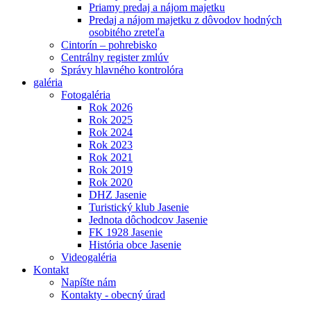
Priamy predaj a nájom majetku
Predaj a nájom majetku z dôvodov hodných
osobitého zreteľa
Cintorín – pohrebisko
Centrálny register zmlúv
Správy hlavného kontrolóra
galéria
Fotogaléria
Rok 2026
Rok 2025
Rok 2024
Rok 2023
Rok 2021
Rok 2019
Rok 2020
DHZ Jasenie
Turistický klub Jasenie
Jednota dôchodcov Jasenie
FK 1928 Jasenie
História obce Jasenie
Videogaléria
Kontakt
Napíšte nám
Kontakty - obecný úrad