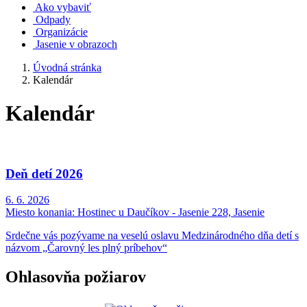
Ako vybaviť
Odpady
Organizácie
Jasenie v obrazoch
Úvodná stránka
Kalendár
Kalendár
Deň detí 2026
6. 6. 2026
Miesto konania:
Hostinec u Daučíkov - Jasenie 228, Jasenie
Srdečne vás pozývame na veselú oslavu Medzinárodného dňa detí s
názvom „Čarovný les plný príbehov“
Ohlasovňa požiarov