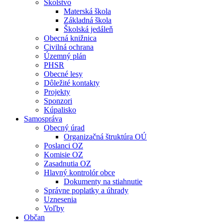
Školstvo
Materská škola
Základná škola
Školská jedáleň
Obecná knižnica
Civilná ochrana
Územný plán
PHSR
Obecné lesy
Dôležité kontakty
Projekty
Sponzori
Kúpalisko
Samospráva
Obecný úrad
Organizačná štruktúra OÚ
Poslanci OZ
Komisie OZ
Zasadnutia OZ
Hlavný kontrolór obce
Dokumenty na stiahnutie
Správne poplatky a úhrady
Uznesenia
Voľby
Občan