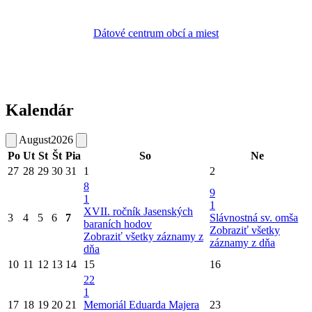
Dátové centrum obcí a miest
Kalendár
August
2026
Po
Ut
St
Št
Pia
So
Ne
27
28
29
30
31
1
2
8
9
1
1
XVII. ročník Jasenských
3
4
5
6
7
Slávnostná sv. omša
baraních hodov
Zobraziť všetky
Zobraziť všetky záznamy z
záznamy z dňa
dňa
10
11
12
13
14
15
16
22
1
17
18
19
20
21
Memoriál Eduarda Majera
23