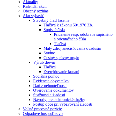
Aktuality
Kalendár akcií
Obecný rozhlas
Ako vybaviť
Stavebný úrad Jasenie
Tlačivá k zákonu 50/1976 Zb.
Súpisné čísla
Pridelenie resp. odobratie súpisného
a orientačného čísla
Tlačivá
Malý zdroj znečisťovania ovzdušia
Studne
Cestný správny orgán
Výrub drevín
Tlačivá
Zverejňovanie konaní
Sociálna pomoc
Evidencia obyvateľov
Daň z nehnuteľností
Overovanie dokumentov
Sťažnosti a žiadosti
Návody pre elektronické služby
Postup obce pri vybavovaní žiadostí
Voľné pracovné pozície
Odpadové hospodárstvo