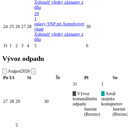
Zobraziť všetky záznamy z
dňa
29
1
oslavy SNP pri Asmolvovej
24
25
26
27
28
30
chate
Zobraziť všetky záznamy z
dňa
31
1
2
3
4
5
6
Vývoz odpadu
August
2026
Po
Ut
St
Št
Pi
So
31
1
Vývoz
Areál
komunálneho
stojiska
27
28
29
30
odpadu
kontajnerov
Jasenie
Jasenie
(Brezno)
(Brezno
5