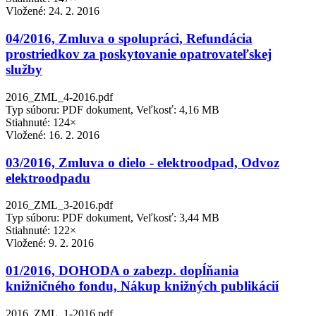
Vložené:
24. 2. 2016
04/2016, Zmluva o spolupráci, Refundácia
prostriedkov za poskytovanie opatrovateľskej
služby
2016_ZML_4-2016.pdf
Typ súboru: PDF dokument, Veľkosť: 4,16 MB
Stiahnuté: 124×
Vložené:
16. 2. 2016
03/2016, Zmluva o dielo - elektroodpad, Odvoz
elektroodpadu
2016_ZML_3-2016.pdf
Typ súboru: PDF dokument, Veľkosť: 3,44 MB
Stiahnuté: 122×
Vložené:
9. 2. 2016
01/2016, DOHODA o zabezp. dopĺňania
knižničného fondu, Nákup knižných publikácií
2016_ZML_1-2016.pdf