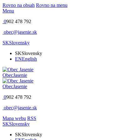
Rovno na obsah
Rovno na menu
Menu
0
902 478 792
obec@jasenie.sk
SK
Slovensky
SK
Slovensky
EN
English
Obec
Jasenie
Obec
Jasenie
0
902 478 792
obec@jasenie.sk
Mapa webu
RSS
SK
Slovensky
SK
Slovensky