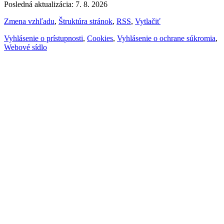
Posledná aktualizácia: 7. 8. 2026
Zmena vzhľadu
,
Štruktúra stránok
,
RSS
,
Vytlačiť
Vyhlásenie o prístupnosti
,
Cookies
,
Vyhlásenie o ochrane súkromia
,
Webové sídlo