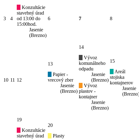
Konzultácie
stavebný úrad
3
4
od 13:00 do
6
7
8
15:00hod.
Jasenie
(Brezno)
14
Vývoz
15
komunálneho
13
odpadu
Areál
Papier -
Jasenie
stojiska
10
11
12
vrecový zber
(Brezno)
kontajnerov
Jasenie
Vývoz
Jasenie
(Brezno)
plastov -
(Brezno
kontajner
Jasenie
(Brezno)
19
20
Konzultácie
stavebný úrad
Plasty