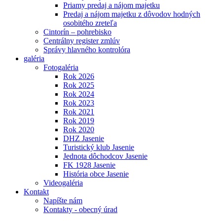
Priamy predaj a nájom majetku
Predaj a nájom majetku z dôvodov hodných
osobitého zreteľa
Cintorín – pohrebisko
Centrálny register zmlúv
Správy hlavného kontrolóra
galéria
Fotogaléria
Rok 2026
Rok 2025
Rok 2024
Rok 2023
Rok 2021
Rok 2019
Rok 2020
DHZ Jasenie
Turistický klub Jasenie
Jednota dôchodcov Jasenie
FK 1928 Jasenie
História obce Jasenie
Videogaléria
Kontakt
Napíšte nám
Kontakty - obecný úrad