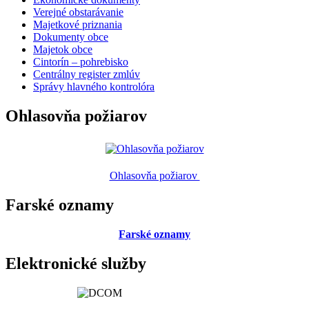
Verejné obstarávanie
Majetkové priznania
Dokumenty obce
Majetok obce
Cintorín – pohrebisko
Centrálny register zmlúv
Správy hlavného kontrolóra
Ohlasovňa požiarov
Ohlasovňa požiarov
Farské oznamy
Farské oznamy
Elektronické služby