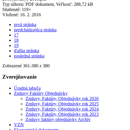
Typ súboru: PDF dokument, Veľkosť: 288,72 kB
Stiahnuté: 119×
Vložené:
16. 2. 2016
prvá stránka
predchádzajúca stránka
17
18
19
ďalšia stránka
posledná stránka
Zobrazené
361
-
380
z 380
Zverejňovanie
Úradná tabuľa
Zmluvy Faktúry Objednávky
Zmluvy, Faktúry, Objednávky rok 2026
Zmluvy, Faktúry, Objednávky rok 2025
Zmluvy, Faktúry, Objednávky rok 2024
Zmluvy, Faktúry, Objednávky rok 2023
Zmluvy faktúry objednávky Archív
VZN
Ekonomické dokumenty