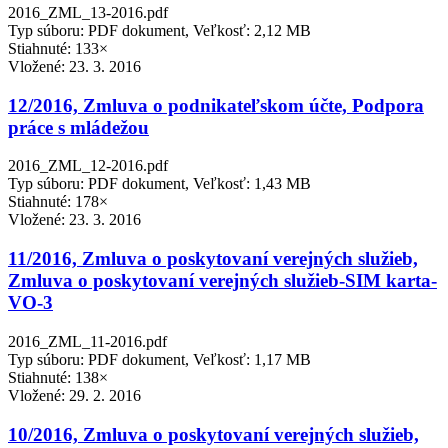
2016_ZML_13-2016.pdf
Typ súboru: PDF dokument, Veľkosť: 2,12 MB
Stiahnuté: 133×
Vložené:
23. 3. 2016
12/2016, Zmluva o podnikateľskom účte, Podpora
práce s mládežou
2016_ZML_12-2016.pdf
Typ súboru: PDF dokument, Veľkosť: 1,43 MB
Stiahnuté: 178×
Vložené:
23. 3. 2016
11/2016, Zmluva o poskytovaní verejných služieb,
Zmluva o poskytovaní verejných služieb-SIM karta-
VO-3
2016_ZML_11-2016.pdf
Typ súboru: PDF dokument, Veľkosť: 1,17 MB
Stiahnuté: 138×
Vložené:
29. 2. 2016
10/2016, Zmluva o poskytovaní verejných služieb,