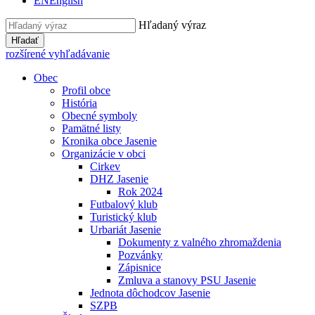
EN
English
Hľadaný výraz
Hľadať
rozšírené vyhľadávanie
Obec
Profil obce
História
Obecné symboly
Pamätné listy
Kronika obce Jasenie
Organizácie v obci
Cirkev
DHZ Jasenie
Rok 2024
Futbalový klub
Turistický klub
Urbariát Jasenie
Dokumenty z valného zhromaždenia
Pozvánky
Zápisnice
Zmluva a stanovy PSU Jasenie
Jednota dôchodcov Jasenie
SZPB