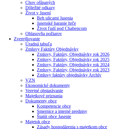
Chov ošípaných
Dôležité odkazy
Život v Jasení
Beh ulicami Jasenia
Jasenské baranie hrče
Život ľudí pod Chabencom
Ohlasovňa požiarov
Zverejňovanie
Úradná tabuľa
Zmluvy Faktúry Objednávky
Zmluvy, Faktúry, Objednávky rok 2026
Zmluvy, Faktúry, Objednávky rok 2025
Zmluvy, Faktúry, Objednávky rok 2024
Zmluvy, Faktúry, Objednávky rok 2023
Zmluvy faktúry objednávky Archív
VZN
Ekonomické dokumenty
Verejné obstarávanie
Majetkové priznania
Dokumenty obce
Kompetencie obce
Smernice a interné predpisy
Štatút obce Jasenie
Majetok obce
Zásady hospodárenia s majetkom obce