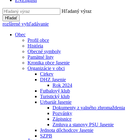
EN
English
Hľadaný výraz
Hľadať
rozšírené vyhľadávanie
Obec
Profil obce
História
Obecné symboly
Pamätné listy
Kronika obce Jasenie
Organizácie v obci
Cirkev
DHZ Jasenie
Rok 2024
Futbalový klub
Turistický klub
Urbariát Jasenie
Dokumenty z valného zhromaždenia
Pozvánky
Zápisnice
Zmluva a stanovy PSU Jasenie
Jednota dôchodcov Jasenie
SZPB