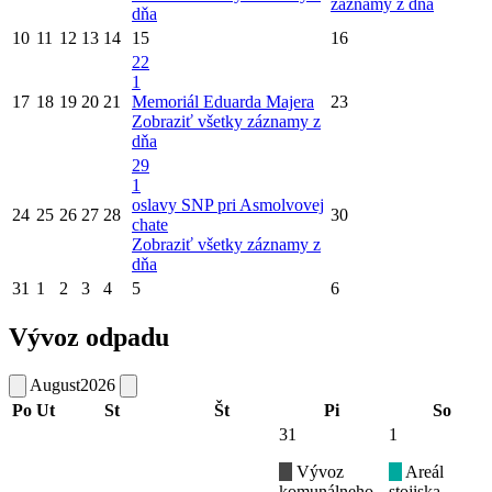
záznamy z dňa
dňa
10
11
12
13
14
15
16
22
1
17
18
19
20
21
Memoriál Eduarda Majera
23
Zobraziť všetky záznamy z
dňa
29
1
oslavy SNP pri Asmolvovej
24
25
26
27
28
30
chate
Zobraziť všetky záznamy z
dňa
31
1
2
3
4
5
6
Vývoz odpadu
August
2026
Po
Ut
St
Št
Pi
So
31
1
Vývoz
Areál
komunálneho
stojiska