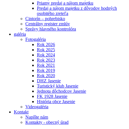
Priamy predaj a nájom majetku
Predaj a nájom majetku z dôvodov hodných
osobitého zreteľa
Cintorín – pohrebisko
Centrálny register zmlúv
Správy hlavného kontrolóra
galéria
Fotogaléria
Rok 2026
Rok 2025
Rok 2024
Rok 2023
Rok 2021
Rok 2019
Rok 2020
DHZ Jasenie
Turistický klub Jasenie
Jednota dôchodcov Jasenie
FK 1928 Jasenie
História obce Jasenie
Videogaléria
Kontakt
Napíšte nám
Kontakty - obecný úrad