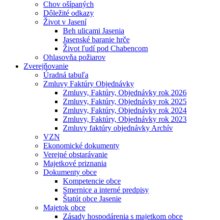
Chov ošípaných
Dôležité odkazy
Život v Jasení
Beh ulicami Jasenia
Jasenské baranie hrče
Život ľudí pod Chabencom
Ohlasovňa požiarov
Zverejňovanie
Úradná tabuľa
Zmluvy Faktúry Objednávky
Zmluvy, Faktúry, Objednávky rok 2026
Zmluvy, Faktúry, Objednávky rok 2025
Zmluvy, Faktúry, Objednávky rok 2024
Zmluvy, Faktúry, Objednávky rok 2023
Zmluvy faktúry objednávky Archív
VZN
Ekonomické dokumenty
Verejné obstarávanie
Majetkové priznania
Dokumenty obce
Kompetencie obce
Smernice a interné predpisy
Štatút obce Jasenie
Majetok obce
Zásady hospodárenia s majetkom obce