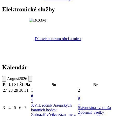
Elektronické služby
Dátové centrum obcí a miest
Kalendár
August
2026
Po
Ut
St
Št
Pia
So
Ne
27
28
29
30
31
1
2
8
9
1
1
XVII. ročník Jasenských
3
4
5
6
7
Slávnostná sv. omša
baraních hodov
Zobraziť všetky
Zobraziť všetky záznamy z