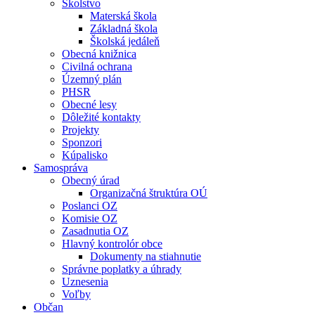
Školstvo
Materská škola
Základná škola
Školská jedáleň
Obecná knižnica
Civilná ochrana
Územný plán
PHSR
Obecné lesy
Dôležité kontakty
Projekty
Sponzori
Kúpalisko
Samospráva
Obecný úrad
Organizačná štruktúra OÚ
Poslanci OZ
Komisie OZ
Zasadnutia OZ
Hlavný kontrolór obce
Dokumenty na stiahnutie
Správne poplatky a úhrady
Uznesenia
Voľby
Občan