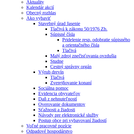
Aktuality
Kalendár akcií
Obecný rozhlas
Ako vybaviť
Stavebný úrad Jasenie
Tlačivá k zákonu 50/1976 Zb.
Súpisné čísla
Pridelenie resp. odobratie súpisného
a orientačného čísla
Tlačivá
Malý zdroj znečisťovania ovzdušia
Studne
Cestný správny orgán
Výrub drevín
Tlačivá
Zverejňovanie konaní
Sociálna pomoc
Evidencia obyvateľov
Daň z nehnuteľností
Overovanie dokumentov
Sťažnosti a žiadosti
Návody pre elektronické služby
Postup obce pri vybavovaní žiadostí
Voľné pracovné pozície
Odpadové hospodárstvo