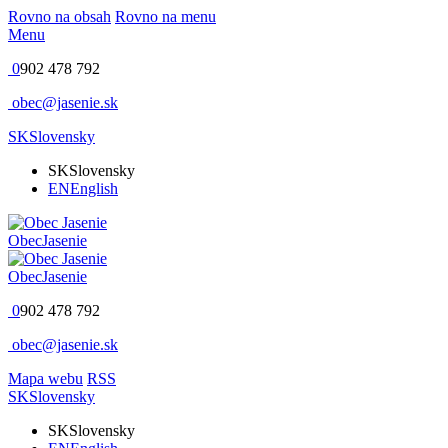
Rovno na obsah
Rovno na menu
Menu
0
902 478 792
obec@jasenie.sk
SK
Slovensky
SK
Slovensky
EN
English
Obec
Jasenie
Obec
Jasenie
0
902 478 792
obec@jasenie.sk
Mapa webu
RSS
SK
Slovensky
SK
Slovensky