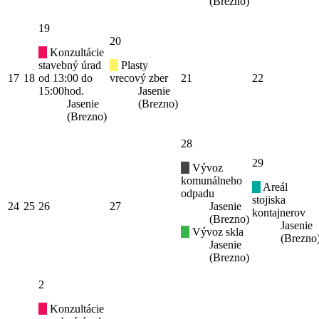
(Brezno)
19
20
Konzultácie
stavebný úrad
Plasty
17
18
od 13:00 do
vrecový zber
21
22
15:00hod.
Jasenie
Jasenie
(Brezno)
(Brezno)
28
29
Vývoz
komunálneho
Areál
odpadu
stojiska
24
25
26
27
Jasenie
kontajnerov
(Brezno)
Jasenie
Vývoz skla
(Brezno
Jasenie
(Brezno)
2
Konzultácie