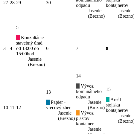
27
28
29
30
odpadu
kontajnerov
Jasenie
Jasenie
(Brezno)
(Brezno
5
Konzultácie
stavebný úrad
3
4
od 13:00 do
6
7
8
15:00hod.
Jasenie
(Brezno)
14
Vývoz
15
komunálneho
13
odpadu
Areál
Papier -
Jasenie
stojiska
10
11
12
vrecový zber
(Brezno)
kontajnerov
Jasenie
Vývoz
Jasenie
(Brezno)
plastov -
(Brezno
kontajner
Jasenie