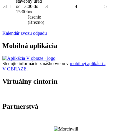
stavebný úrad
31
1
od 13:00 do
3
4
5
15:00hod.
Jasenie
(Brezno)
Kalendár zvozu odpadu
Mobilná aplikácia
Sledujte informácie z nášho webu v
mobilnej aplikácii -
V OBRAZE.
Virtuálny cintorín
Partnerstvá