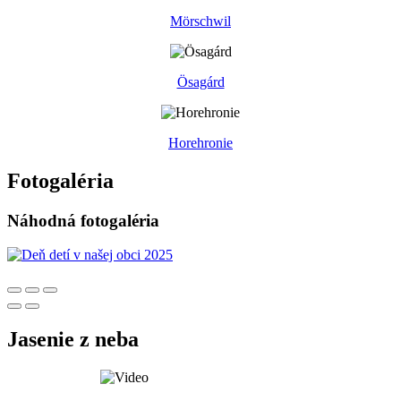
Mörschwil
Ösagárd
Horehronie
Fotogaléria
Náhodná fotogaléria
Jasenie z neba