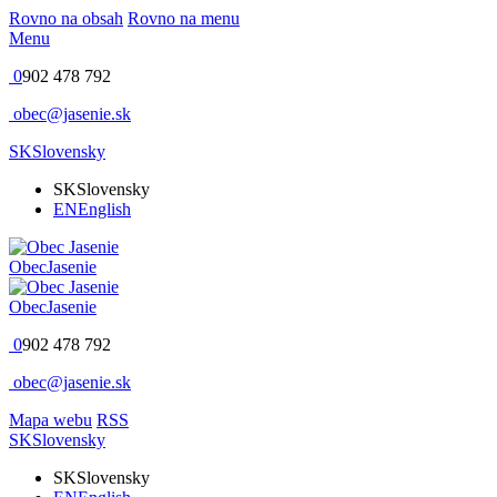
Rovno na obsah
Rovno na menu
Menu
0
902 478 792
obec@jasenie.sk
SK
Slovensky
SK
Slovensky
EN
English
Obec
Jasenie
Obec
Jasenie
0
902 478 792
obec@jasenie.sk
Mapa webu
RSS
SK
Slovensky
SK
Slovensky