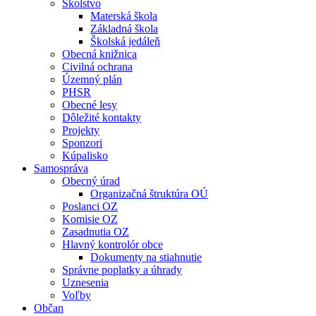
Školstvo
Materská škola
Základná škola
Školská jedáleň
Obecná knižnica
Civilná ochrana
Územný plán
PHSR
Obecné lesy
Dôležité kontakty
Projekty
Sponzori
Kúpalisko
Samospráva
Obecný úrad
Organizačná štruktúra OÚ
Poslanci OZ
Komisie OZ
Zasadnutia OZ
Hlavný kontrolór obce
Dokumenty na stiahnutie
Správne poplatky a úhrady
Uznesenia
Voľby
Občan