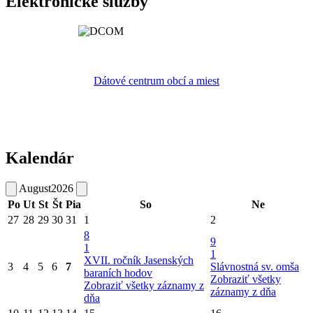
Elektronické služby
Dátové centrum obcí a miest
Kalendár
August
2026
Po
Ut
St
Št
Pia
So
Ne
27
28
29
30
31
1
2
8
9
1
1
XVII. ročník Jasenských
3
4
5
6
7
Slávnostná sv. omša
baraních hodov
Zobraziť všetky
Zobraziť všetky záznamy z
záznamy z dňa
dňa