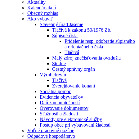
Aktuality
Kalendár akcií
Obecný rozhlas
Ako vybaviť
Stavebný úrad Jasenie
Tlačivá k zákonu 50/1976 Zb.
Súpisné čísla
Pridelenie resp. odobratie súpisného
a orientačného čísla
Tlačivá
Malý zdroj znečisťovania ovzdušia
Studne
Cestný správny orgán
Výrub drevín
Tlačivá
Zverejňovanie konaní
Sociálna pomoc
Evidencia obyvateľov
Daň z nehnuteľností
Overovanie dokumentov
Sťažnosti a žiadosti
Návody pre elektronické služby
Postup obce pri vybavovaní žiadostí
Voľné pracovné pozície
Odpadové hospodárstvo