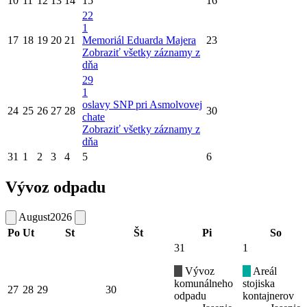
10
11
12
13
14
15
16
22
1
17
18
19
20
21
Memoriál Eduarda Majera
23
Zobraziť všetky záznamy z
dňa
29
1
oslavy SNP pri Asmolvovej
24
25
26
27
28
30
chate
Zobraziť všetky záznamy z
dňa
31
1
2
3
4
5
6
Vývoz odpadu
August
2026
Po
Ut
St
Št
Pi
So
31
1
Vývoz
Areál
komunálneho
stojiska
27
28
29
30
odpadu
kontajnerov