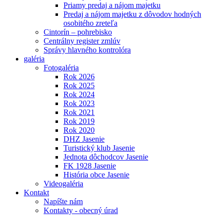
Priamy predaj a nájom majetku
Predaj a nájom majetku z dôvodov hodných
osobitého zreteľa
Cintorín – pohrebisko
Centrálny register zmlúv
Správy hlavného kontrolóra
galéria
Fotogaléria
Rok 2026
Rok 2025
Rok 2024
Rok 2023
Rok 2021
Rok 2019
Rok 2020
DHZ Jasenie
Turistický klub Jasenie
Jednota dôchodcov Jasenie
FK 1928 Jasenie
História obce Jasenie
Videogaléria
Kontakt
Napíšte nám
Kontakty - obecný úrad