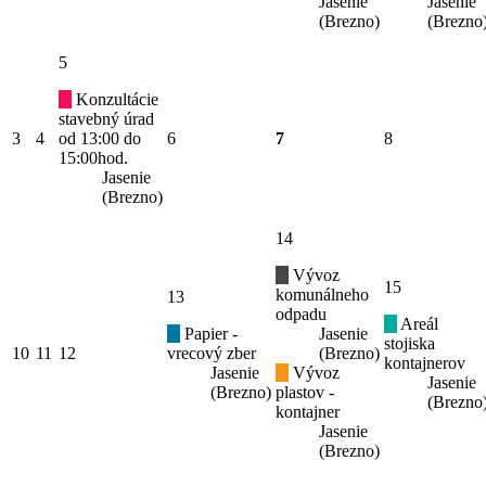
Jasenie
Jasenie
(Brezno)
(Brezno
5
Konzultácie
stavebný úrad
3
4
od 13:00 do
6
7
8
15:00hod.
Jasenie
(Brezno)
14
Vývoz
15
komunálneho
13
odpadu
Areál
Papier -
Jasenie
stojiska
10
11
12
vrecový zber
(Brezno)
kontajnerov
Jasenie
Vývoz
Jasenie
(Brezno)
plastov -
(Brezno
kontajner
Jasenie
(Brezno)