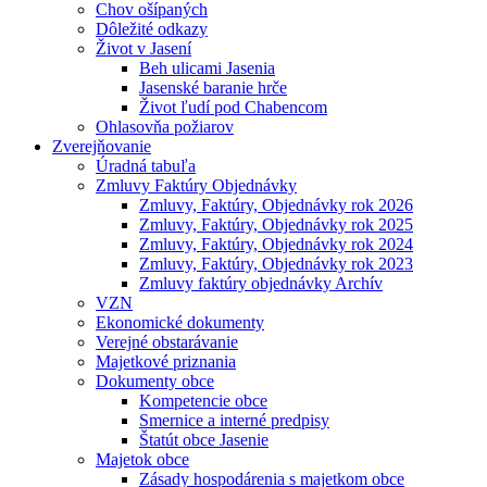
Chov ošípaných
Dôležité odkazy
Život v Jasení
Beh ulicami Jasenia
Jasenské baranie hrče
Život ľudí pod Chabencom
Ohlasovňa požiarov
Zverejňovanie
Úradná tabuľa
Zmluvy Faktúry Objednávky
Zmluvy, Faktúry, Objednávky rok 2026
Zmluvy, Faktúry, Objednávky rok 2025
Zmluvy, Faktúry, Objednávky rok 2024
Zmluvy, Faktúry, Objednávky rok 2023
Zmluvy faktúry objednávky Archív
VZN
Ekonomické dokumenty
Verejné obstarávanie
Majetkové priznania
Dokumenty obce
Kompetencie obce
Smernice a interné predpisy
Štatút obce Jasenie
Majetok obce
Zásady hospodárenia s majetkom obce