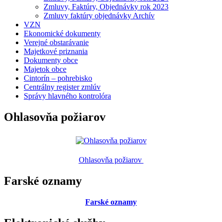
Zmluvy, Faktúry, Objednávky rok 2023
Zmluvy faktúry objednávky Archív
VZN
Ekonomické dokumenty
Verejné obstarávanie
Majetkové priznania
Dokumenty obce
Majetok obce
Cintorín – pohrebisko
Centrálny register zmlúv
Správy hlavného kontrolóra
Ohlasovňa požiarov
Ohlasovňa požiarov
Farské oznamy
Farské oznamy