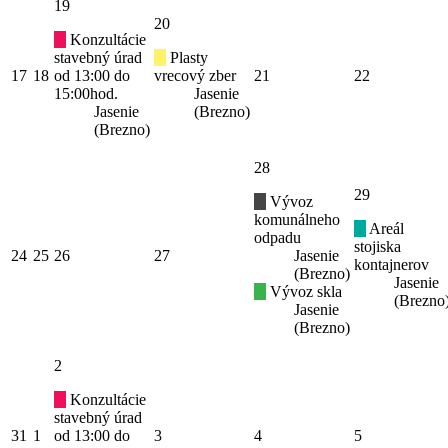
19
20
Konzultácie
stavebný úrad
Plasty
17
18
od 13:00 do
vrecový zber
21
22
15:00hod.
Jasenie
Jasenie
(Brezno)
(Brezno)
28
29
Vývoz
komunálneho
Areál
odpadu
stojiska
24
25
26
27
Jasenie
kontajnerov
(Brezno)
Jasenie
Vývoz skla
(Brezno
Jasenie
(Brezno)
2
Konzultácie
stavebný úrad
31
1
od 13:00 do
3
4
5