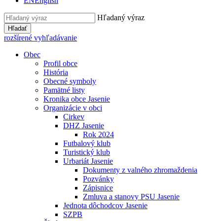
EN
English
Hľadaný výraz
Hľadať
rozšírené vyhľadávanie
Obec
Profil obce
História
Obecné symboly
Pamätné listy
Kronika obce Jasenie
Organizácie v obci
Cirkev
DHZ Jasenie
Rok 2024
Futbalový klub
Turistický klub
Urbariát Jasenie
Dokumenty z valného zhromaždenia
Pozvánky
Zápisnice
Zmluva a stanovy PSU Jasenie
Jednota dôchodcov Jasenie
SZPB