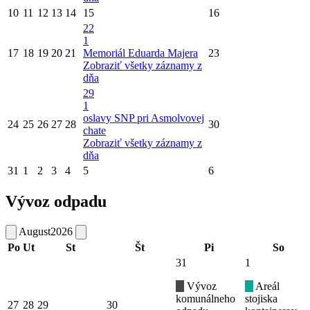
10
11
12
13
14
15
16
22
1
17
18
19
20
21
Memoriál Eduarda Majera
23
Zobraziť všetky záznamy z
dňa
29
1
oslavy SNP pri Asmolvovej
24
25
26
27
28
30
chate
Zobraziť všetky záznamy z
dňa
31
1
2
3
4
5
6
Vývoz odpadu
August
2026
Po
Ut
St
Št
Pi
So
31
1
Vývoz
Areál
komunálneho
stojiska
27
28
29
30