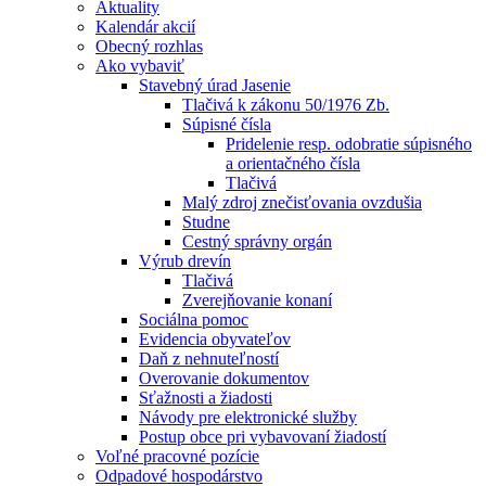
Aktuality
Kalendár akcií
Obecný rozhlas
Ako vybaviť
Stavebný úrad Jasenie
Tlačivá k zákonu 50/1976 Zb.
Súpisné čísla
Pridelenie resp. odobratie súpisného
a orientačného čísla
Tlačivá
Malý zdroj znečisťovania ovzdušia
Studne
Cestný správny orgán
Výrub drevín
Tlačivá
Zverejňovanie konaní
Sociálna pomoc
Evidencia obyvateľov
Daň z nehnuteľností
Overovanie dokumentov
Sťažnosti a žiadosti
Návody pre elektronické služby
Postup obce pri vybavovaní žiadostí
Voľné pracovné pozície
Odpadové hospodárstvo