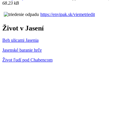
68.23 kB
https://envipak.sk/viemetriedit
Život v Jasení
Beh ulicami Jasenia
Jasenské baranie hrče
Život ľudí pod Chabencom