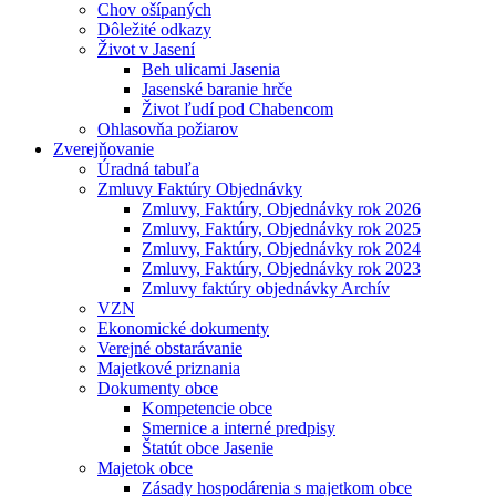
Chov ošípaných
Dôležité odkazy
Život v Jasení
Beh ulicami Jasenia
Jasenské baranie hrče
Život ľudí pod Chabencom
Ohlasovňa požiarov
Zverejňovanie
Úradná tabuľa
Zmluvy Faktúry Objednávky
Zmluvy, Faktúry, Objednávky rok 2026
Zmluvy, Faktúry, Objednávky rok 2025
Zmluvy, Faktúry, Objednávky rok 2024
Zmluvy, Faktúry, Objednávky rok 2023
Zmluvy faktúry objednávky Archív
VZN
Ekonomické dokumenty
Verejné obstarávanie
Majetkové priznania
Dokumenty obce
Kompetencie obce
Smernice a interné predpisy
Štatút obce Jasenie
Majetok obce
Zásady hospodárenia s majetkom obce