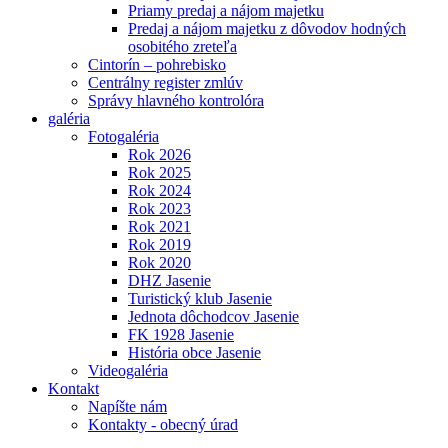
Priamy predaj a nájom majetku
Predaj a nájom majetku z dôvodov hodných
osobitého zreteľa
Cintorín – pohrebisko
Centrálny register zmlúv
Správy hlavného kontrolóra
galéria
Fotogaléria
Rok 2026
Rok 2025
Rok 2024
Rok 2023
Rok 2021
Rok 2019
Rok 2020
DHZ Jasenie
Turistický klub Jasenie
Jednota dôchodcov Jasenie
FK 1928 Jasenie
História obce Jasenie
Videogaléria
Kontakt
Napíšte nám
Kontakty - obecný úrad