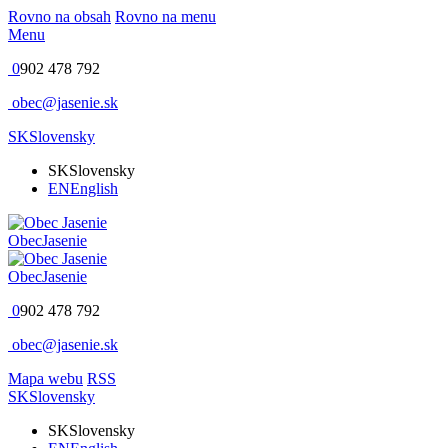
Rovno na obsah
Rovno na menu
Menu
0
902 478 792
obec@jasenie.sk
SK
Slovensky
SK
Slovensky
EN
English
Obec
Jasenie
Obec
Jasenie
0
902 478 792
obec@jasenie.sk
Mapa webu
RSS
SK
Slovensky
SK
Slovensky