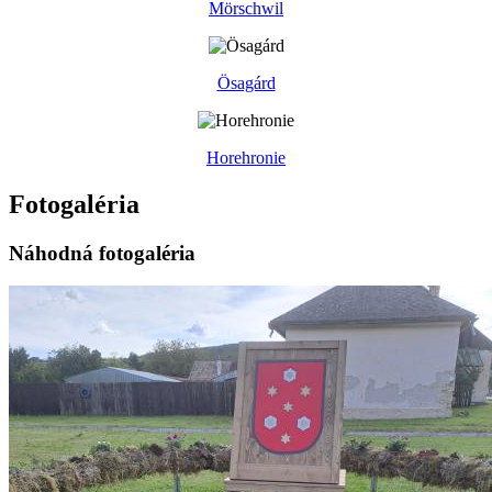
Mörschwil
Ösagárd
Horehronie
Fotogaléria
Náhodná fotogaléria