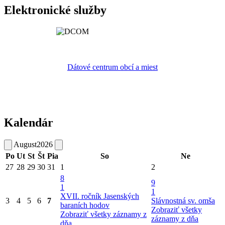
Elektronické služby
Dátové centrum obcí a miest
Kalendár
August
2026
Po
Ut
St
Št
Pia
So
Ne
27
28
29
30
31
1
2
8
9
1
1
XVII. ročník Jasenských
3
4
5
6
7
Slávnostná sv. omša
baraních hodov
Zobraziť všetky
Zobraziť všetky záznamy z
záznamy z dňa
dňa