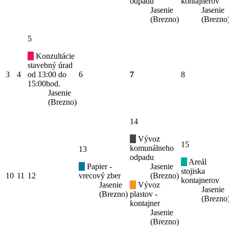
odpadu
kontajnerov
Jasenie
Jasenie
(Brezno)
(Brezno
5
Konzultácie
stavebný úrad
3
4
od 13:00 do
6
7
8
15:00hod.
Jasenie
(Brezno)
14
Vývoz
15
komunálneho
13
odpadu
Areál
Papier -
Jasenie
stojiska
10
11
12
vrecový zber
(Brezno)
kontajnerov
Jasenie
Vývoz
Jasenie
(Brezno)
plastov -
(Brezno
kontajner
Jasenie
(Brezno)