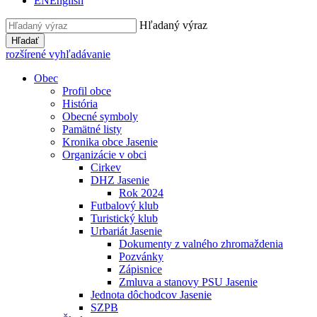
EN
English
Hľadaný výraz
Hľadať
rozšírené vyhľadávanie
Obec
Profil obce
História
Obecné symboly
Pamätné listy
Kronika obce Jasenie
Organizácie v obci
Cirkev
DHZ Jasenie
Rok 2024
Futbalový klub
Turistický klub
Urbariát Jasenie
Dokumenty z valného zhromaždenia
Pozvánky
Zápisnice
Zmluva a stanovy PSU Jasenie
Jednota dôchodcov Jasenie
SZPB