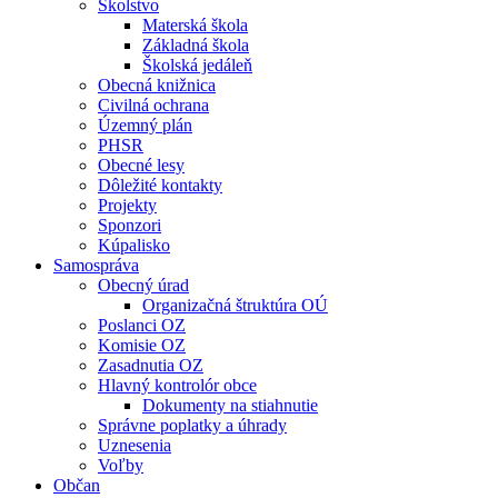
Školstvo
Materská škola
Základná škola
Školská jedáleň
Obecná knižnica
Civilná ochrana
Územný plán
PHSR
Obecné lesy
Dôležité kontakty
Projekty
Sponzori
Kúpalisko
Samospráva
Obecný úrad
Organizačná štruktúra OÚ
Poslanci OZ
Komisie OZ
Zasadnutia OZ
Hlavný kontrolór obce
Dokumenty na stiahnutie
Správne poplatky a úhrady
Uznesenia
Voľby
Občan