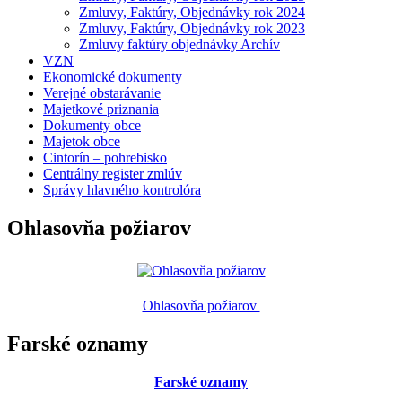
Zmluvy, Faktúry, Objednávky rok 2024
Zmluvy, Faktúry, Objednávky rok 2023
Zmluvy faktúry objednávky Archív
VZN
Ekonomické dokumenty
Verejné obstarávanie
Majetkové priznania
Dokumenty obce
Majetok obce
Cintorín – pohrebisko
Centrálny register zmlúv
Správy hlavného kontrolóra
Ohlasovňa požiarov
Ohlasovňa požiarov
Farské oznamy
Farské oznamy