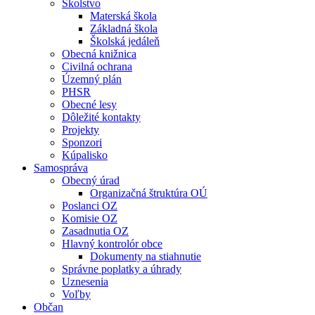
Školstvo
Materská škola
Základná škola
Školská jedáleň
Obecná knižnica
Civilná ochrana
Územný plán
PHSR
Obecné lesy
Dôležité kontakty
Projekty
Sponzori
Kúpalisko
Samospráva
Obecný úrad
Organizačná štruktúra OÚ
Poslanci OZ
Komisie OZ
Zasadnutia OZ
Hlavný kontrolór obce
Dokumenty na stiahnutie
Správne poplatky a úhrady
Uznesenia
Voľby
Občan