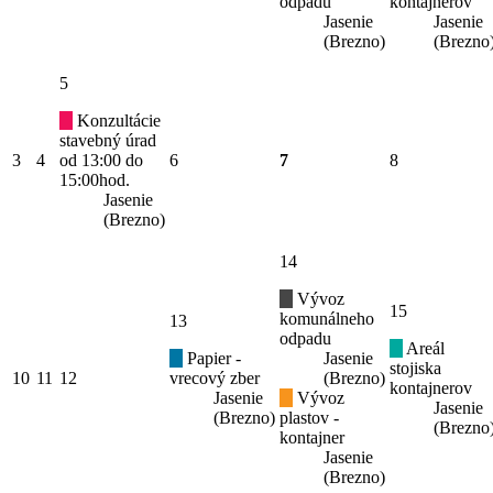
odpadu
kontajnerov
Jasenie
Jasenie
(Brezno)
(Brezno
5
Konzultácie
stavebný úrad
3
4
od 13:00 do
6
7
8
15:00hod.
Jasenie
(Brezno)
14
Vývoz
15
komunálneho
13
odpadu
Areál
Papier -
Jasenie
stojiska
10
11
12
vrecový zber
(Brezno)
kontajnerov
Jasenie
Vývoz
Jasenie
(Brezno)
plastov -
(Brezno
kontajner
Jasenie
(Brezno)