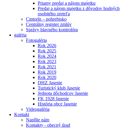
Priamy predaj a nájom majetku
Predaj a nájom majetku z dôvodov hodných
osobitého zreteľa
Cintorín – pohrebisko
Centrálny register zmlúv
Správy hlavného kontrolóra
galéria
Fotogaléria
Rok 2026
Rok 2025
Rok 2024
Rok 2023
Rok 2021
Rok 2019
Rok 2020
DHZ Jasenie
Turistický klub Jasenie
Jednota dôchodcov Jasenie
FK 1928 Jasenie
História obce Jasenie
Videogaléria
Kontakt
Napíšte nám
Kontakty - obecný úrad