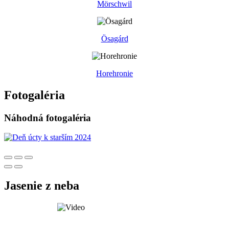
Mörschwil
Ösagárd
Horehronie
Fotogaléria
Náhodná fotogaléria
Jasenie z neba