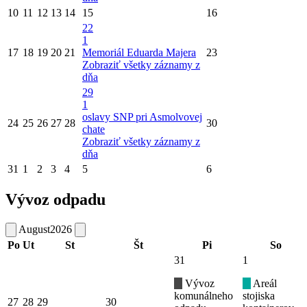
10
11
12
13
14
15
16
22
1
17
18
19
20
21
Memoriál Eduarda Majera
23
Zobraziť všetky záznamy z
dňa
29
1
oslavy SNP pri Asmolvovej
24
25
26
27
28
30
chate
Zobraziť všetky záznamy z
dňa
31
1
2
3
4
5
6
Vývoz odpadu
August
2026
Po
Ut
St
Št
Pi
So
31
1
Vývoz
Areál
komunálneho
stojiska
27
28
29
30