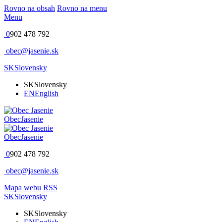
Rovno na obsah
Rovno na menu
Menu
0
902 478 792
obec@jasenie.sk
SK
Slovensky
SK
Slovensky
EN
English
Obec
Jasenie
Obec
Jasenie
0
902 478 792
obec@jasenie.sk
Mapa webu
RSS
SK
Slovensky
SK
Slovensky