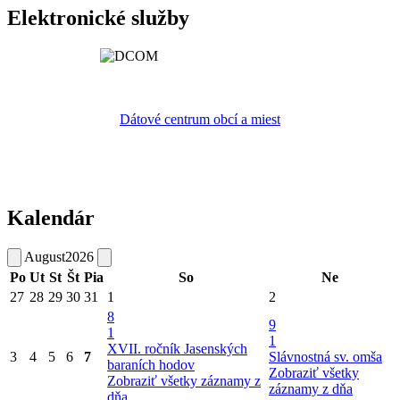
Elektronické služby
Dátové centrum obcí a miest
Kalendár
August
2026
Po
Ut
St
Št
Pia
So
Ne
27
28
29
30
31
1
2
8
9
1
1
XVII. ročník Jasenských
3
4
5
6
7
Slávnostná sv. omša
baraních hodov
Zobraziť všetky
Zobraziť všetky záznamy z
záznamy z dňa
dňa