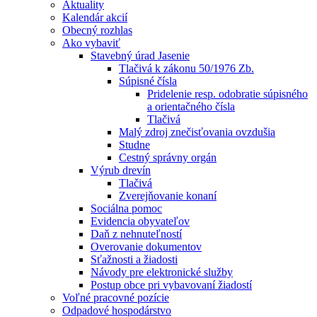
Aktuality
Kalendár akcií
Obecný rozhlas
Ako vybaviť
Stavebný úrad Jasenie
Tlačivá k zákonu 50/1976 Zb.
Súpisné čísla
Pridelenie resp. odobratie súpisného
a orientačného čísla
Tlačivá
Malý zdroj znečisťovania ovzdušia
Studne
Cestný správny orgán
Výrub drevín
Tlačivá
Zverejňovanie konaní
Sociálna pomoc
Evidencia obyvateľov
Daň z nehnuteľností
Overovanie dokumentov
Sťažnosti a žiadosti
Návody pre elektronické služby
Postup obce pri vybavovaní žiadostí
Voľné pracovné pozície
Odpadové hospodárstvo