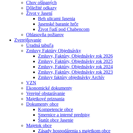
Chov ošípaných
Dôležité odkazy
Život v Jasení
Beh ulicami Jasenia
Jasenské baranie hrče
Život ľudí pod Chabencom
Ohlasovňa požiarov
Zverejňovanie
Úradná tabuľa
Zmluvy Faktúry Objednávky
Zmluvy, Faktúry, Objednávky rok 2026
Zmluvy, Faktúry, Objednávky rok 2025
Zmluvy, Faktúry, Objednávky rok 2024
Zmluvy, Faktúry, Objednávky rok 2023
Zmluvy faktúry objednávky Archív
VZN
Ekonomické dokumenty
Verejné obstarávanie
Majetkové priznania
Dokumenty obce
Kompetencie obce
Smernice a interné predpisy
Štatút obce Jasenie
Majetok obce
Zásady hospodárenia s majetkom obce