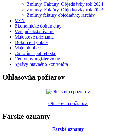
Zmluvy, Faktúry, Objednávky rok 2024
Zmluvy, Faktúry, Objednávky rok 2023
Zmluvy faktúry objednávky Archív
VZN
Ekonomické dokumenty
Verejné obstarávanie
Majetkové priznania
Dokumenty obce
Majetok obce
Cintorín – pohrebisko
Centrálny register zmlúv
Správy hlavného kontrolóra
Ohlasovňa požiarov
Ohlasovňa požiarov
Farské oznamy
Farské oznamy