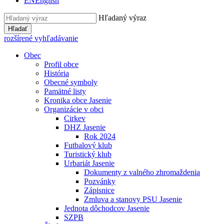
EN
English
Hľadaný výraz
Hľadať
rozšírené vyhľadávanie
Obec
Profil obce
História
Obecné symboly
Pamätné listy
Kronika obce Jasenie
Organizácie v obci
Cirkev
DHZ Jasenie
Rok 2024
Futbalový klub
Turistický klub
Urbariát Jasenie
Dokumenty z valného zhromaždenia
Pozvánky
Zápisnice
Zmluva a stanovy PSU Jasenie
Jednota dôchodcov Jasenie
SZPB