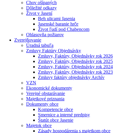
Chov ošípaných
Dôležité odkazy
Život v Jasení
Beh ulicami Jasenia
Jasenské baranie hrče
Život ľudí pod Chabencom
Ohlasovňa požiarov
Zverejňovanie
Úradná tabuľa
Zmluvy Faktúry Objednávky
Zmluvy, Faktúry, Objednávky rok 2026
Zmluvy, Faktúry, Objednávky rok 2025
Zmluvy, Faktúry, Objednávky rok 2024
Zmluvy, Faktúry, Objednávky rok 2023
Zmluvy faktúry objednávky Archív
VZN
Ekonomické dokumenty
Verejné obstarávanie
Majetkové priznania
Dokumenty obce
Kompetencie obce
Smernice a interné predpisy
Štatút obce Jasenie
Majetok obce
Zásady hospodárenia s majetkom obce