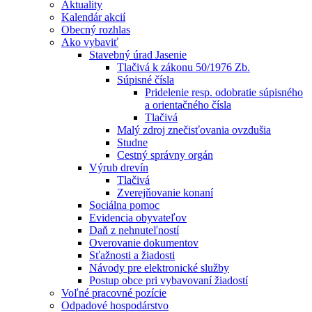
Aktuality
Kalendár akcií
Obecný rozhlas
Ako vybaviť
Stavebný úrad Jasenie
Tlačivá k zákonu 50/1976 Zb.
Súpisné čísla
Pridelenie resp. odobratie súpisného
a orientačného čísla
Tlačivá
Malý zdroj znečisťovania ovzdušia
Studne
Cestný správny orgán
Výrub drevín
Tlačivá
Zverejňovanie konaní
Sociálna pomoc
Evidencia obyvateľov
Daň z nehnuteľností
Overovanie dokumentov
Sťažnosti a žiadosti
Návody pre elektronické služby
Postup obce pri vybavovaní žiadostí
Voľné pracovné pozície
Odpadové hospodárstvo