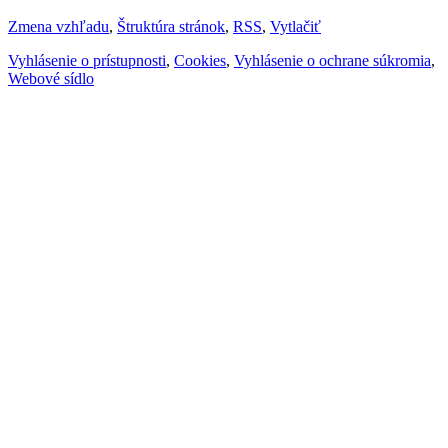
Zmena vzhľadu
,
Štruktúra stránok
,
RSS
,
Vytlačiť
Vyhlásenie o prístupnosti
,
Cookies
,
Vyhlásenie o ochrane súkromia
,
Webové sídlo