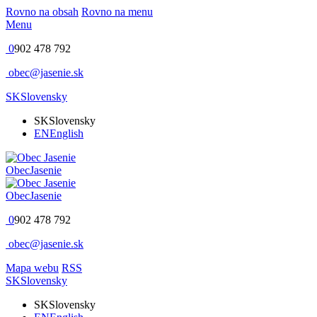
Rovno na obsah
Rovno na menu
Menu
0
902 478 792
obec@jasenie.sk
SK
Slovensky
SK
Slovensky
EN
English
Obec
Jasenie
Obec
Jasenie
0
902 478 792
obec@jasenie.sk
Mapa webu
RSS
SK
Slovensky
SK
Slovensky