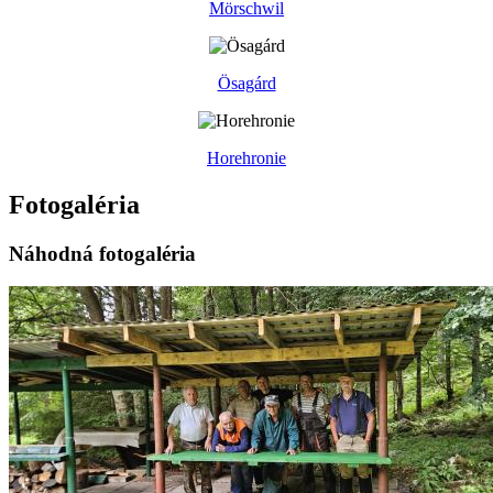
Mörschwil
Ösagárd
Horehronie
Fotogaléria
Náhodná fotogaléria