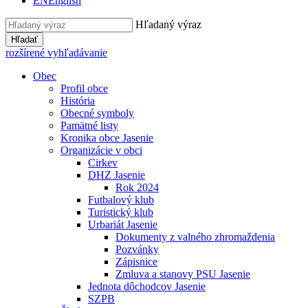
EN
English
Hľadaný výraz
Hľadať
rozšírené vyhľadávanie
Obec
Profil obce
História
Obecné symboly
Pamätné listy
Kronika obce Jasenie
Organizácie v obci
Cirkev
DHZ Jasenie
Rok 2024
Futbalový klub
Turistický klub
Urbariát Jasenie
Dokumenty z valného zhromaždenia
Pozvánky
Zápisnice
Zmluva a stanovy PSU Jasenie
Jednota dôchodcov Jasenie
SZPB