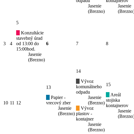
odpadu
kontajnerov
Jasenie
Jasenie
(Brezno)
(Brezno
5
Konzultácie
stavebný úrad
3
4
od 13:00 do
6
7
8
15:00hod.
Jasenie
(Brezno)
14
Vývoz
15
komunálneho
13
odpadu
Areál
Papier -
Jasenie
stojiska
10
11
12
vrecový zber
(Brezno)
kontajnerov
Jasenie
Vývoz
Jasenie
(Brezno)
plastov -
(Brezno
kontajner
Jasenie
(Brezno)