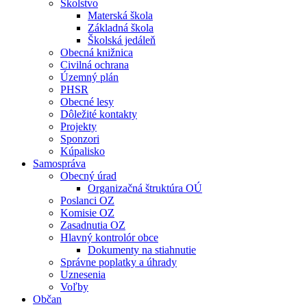
Školstvo
Materská škola
Základná škola
Školská jedáleň
Obecná knižnica
Civilná ochrana
Územný plán
PHSR
Obecné lesy
Dôležité kontakty
Projekty
Sponzori
Kúpalisko
Samospráva
Obecný úrad
Organizačná štruktúra OÚ
Poslanci OZ
Komisie OZ
Zasadnutia OZ
Hlavný kontrolór obce
Dokumenty na stiahnutie
Správne poplatky a úhrady
Uznesenia
Voľby
Občan