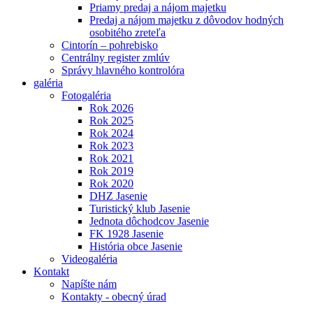
Priamy predaj a nájom majetku
Predaj a nájom majetku z dôvodov hodných
osobitého zreteľa
Cintorín – pohrebisko
Centrálny register zmlúv
Správy hlavného kontrolóra
galéria
Fotogaléria
Rok 2026
Rok 2025
Rok 2024
Rok 2023
Rok 2021
Rok 2019
Rok 2020
DHZ Jasenie
Turistický klub Jasenie
Jednota dôchodcov Jasenie
FK 1928 Jasenie
História obce Jasenie
Videogaléria
Kontakt
Napíšte nám
Kontakty - obecný úrad