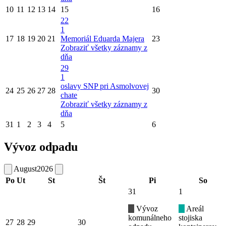
10
11
12
13
14
15
16
22
1
17
18
19
20
21
Memoriál Eduarda Majera
23
Zobraziť všetky záznamy z
dňa
29
1
oslavy SNP pri Asmolvovej
24
25
26
27
28
30
chate
Zobraziť všetky záznamy z
dňa
31
1
2
3
4
5
6
Vývoz odpadu
August
2026
Po
Ut
St
Št
Pi
So
31
1
Vývoz
Areál
komunálneho
stojiska
27
28
29
30