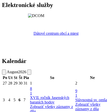
Elektronické služby
Dátové centrum obcí a miest
Kalendár
August
2026
Po
Ut
St
Št
Pia
So
Ne
27
28
29
30
31
1
2
8
9
1
1
XVII. ročník Jasenských
3
4
5
6
7
Slávnostná sv. omša
baraních hodov
Zobraziť všetky
Zobraziť všetky záznamy z
záznamy z dňa
dňa