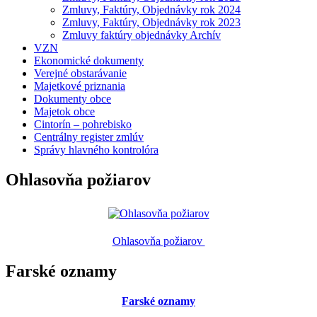
Zmluvy, Faktúry, Objednávky rok 2024
Zmluvy, Faktúry, Objednávky rok 2023
Zmluvy faktúry objednávky Archív
VZN
Ekonomické dokumenty
Verejné obstarávanie
Majetkové priznania
Dokumenty obce
Majetok obce
Cintorín – pohrebisko
Centrálny register zmlúv
Správy hlavného kontrolóra
Ohlasovňa požiarov
Ohlasovňa požiarov
Farské oznamy
Farské oznamy