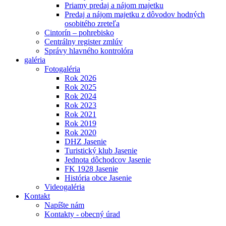
Priamy predaj a nájom majetku
Predaj a nájom majetku z dôvodov hodných
osobitého zreteľa
Cintorín – pohrebisko
Centrálny register zmlúv
Správy hlavného kontrolóra
galéria
Fotogaléria
Rok 2026
Rok 2025
Rok 2024
Rok 2023
Rok 2021
Rok 2019
Rok 2020
DHZ Jasenie
Turistický klub Jasenie
Jednota dôchodcov Jasenie
FK 1928 Jasenie
História obce Jasenie
Videogaléria
Kontakt
Napíšte nám
Kontakty - obecný úrad