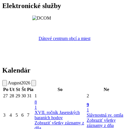
Elektronické služby
Dátové centrum obcí a miest
Kalendár
August
2026
Po
Ut
St
Št
Pia
So
Ne
27
28
29
30
31
1
2
8
9
1
1
XVII. ročník Jasenských
3
4
5
6
7
Slávnostná sv. omša
baraních hodov
Zobraziť všetky
Zobraziť všetky záznamy z
záznamy z dňa
dňa