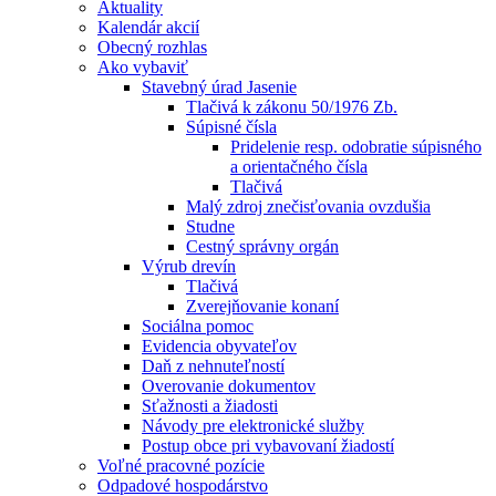
Aktuality
Kalendár akcií
Obecný rozhlas
Ako vybaviť
Stavebný úrad Jasenie
Tlačivá k zákonu 50/1976 Zb.
Súpisné čísla
Pridelenie resp. odobratie súpisného
a orientačného čísla
Tlačivá
Malý zdroj znečisťovania ovzdušia
Studne
Cestný správny orgán
Výrub drevín
Tlačivá
Zverejňovanie konaní
Sociálna pomoc
Evidencia obyvateľov
Daň z nehnuteľností
Overovanie dokumentov
Sťažnosti a žiadosti
Návody pre elektronické služby
Postup obce pri vybavovaní žiadostí
Voľné pracovné pozície
Odpadové hospodárstvo