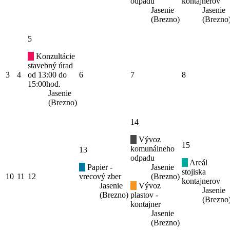
odpadu
kontajnerov
Jasenie
Jasenie
(Brezno)
(Brezno
5
Konzultácie
stavebný úrad
3
4
od 13:00 do
6
7
8
15:00hod.
Jasenie
(Brezno)
14
Vývoz
15
komunálneho
13
odpadu
Areál
Papier -
Jasenie
stojiska
10
11
12
vrecový zber
(Brezno)
kontajnerov
Jasenie
Vývoz
Jasenie
(Brezno)
plastov -
(Brezno
kontajner
Jasenie
(Brezno)