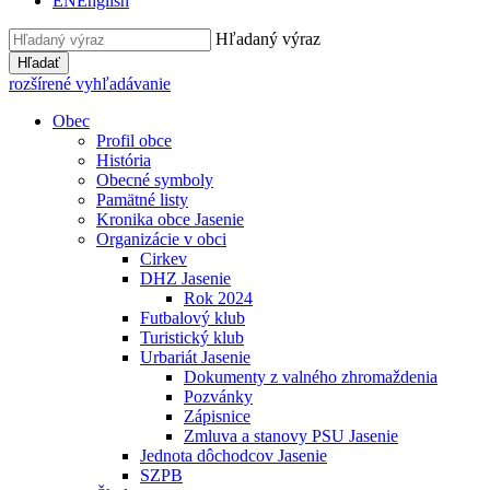
EN
English
Hľadaný výraz
Hľadať
rozšírené vyhľadávanie
Obec
Profil obce
História
Obecné symboly
Pamätné listy
Kronika obce Jasenie
Organizácie v obci
Cirkev
DHZ Jasenie
Rok 2024
Futbalový klub
Turistický klub
Urbariát Jasenie
Dokumenty z valného zhromaždenia
Pozvánky
Zápisnice
Zmluva a stanovy PSU Jasenie
Jednota dôchodcov Jasenie
SZPB