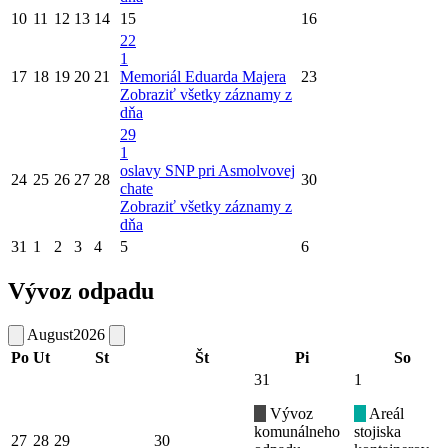
10
11
12
13
14
15
16
22
1
17
18
19
20
21
Memoriál Eduarda Majera
23
Zobraziť všetky záznamy z
dňa
29
1
oslavy SNP pri Asmolvovej
24
25
26
27
28
30
chate
Zobraziť všetky záznamy z
dňa
31
1
2
3
4
5
6
Vývoz odpadu
August
2026
Po
Ut
St
Št
Pi
So
31
1
Vývoz
Areál
komunálneho
stojiska
27
28
29
30