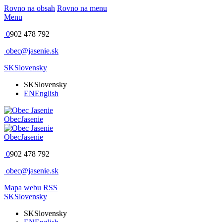
Rovno na obsah
Rovno na menu
Menu
0
902 478 792
obec@jasenie.sk
SK
Slovensky
SK
Slovensky
EN
English
Obec
Jasenie
Obec
Jasenie
0
902 478 792
obec@jasenie.sk
Mapa webu
RSS
SK
Slovensky
SK
Slovensky