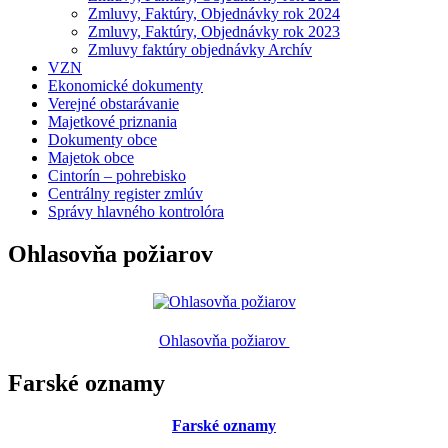
Zmluvy, Faktúry, Objednávky rok 2024
Zmluvy, Faktúry, Objednávky rok 2023
Zmluvy faktúry objednávky Archív
VZN
Ekonomické dokumenty
Verejné obstarávanie
Majetkové priznania
Dokumenty obce
Majetok obce
Cintorín – pohrebisko
Centrálny register zmlúv
Správy hlavného kontrolóra
Ohlasovňa požiarov
Ohlasovňa požiarov
Farské oznamy
Farské oznamy