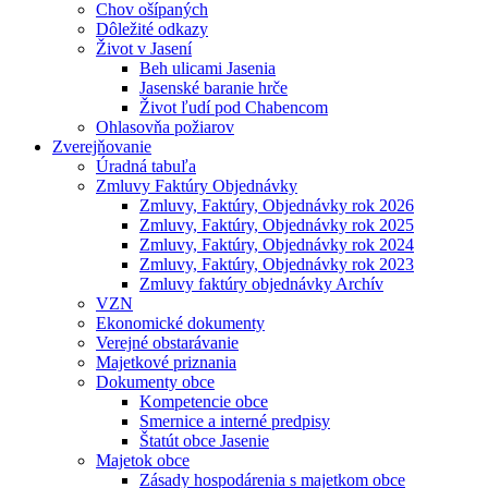
Chov ošípaných
Dôležité odkazy
Život v Jasení
Beh ulicami Jasenia
Jasenské baranie hrče
Život ľudí pod Chabencom
Ohlasovňa požiarov
Zverejňovanie
Úradná tabuľa
Zmluvy Faktúry Objednávky
Zmluvy, Faktúry, Objednávky rok 2026
Zmluvy, Faktúry, Objednávky rok 2025
Zmluvy, Faktúry, Objednávky rok 2024
Zmluvy, Faktúry, Objednávky rok 2023
Zmluvy faktúry objednávky Archív
VZN
Ekonomické dokumenty
Verejné obstarávanie
Majetkové priznania
Dokumenty obce
Kompetencie obce
Smernice a interné predpisy
Štatút obce Jasenie
Majetok obce
Zásady hospodárenia s majetkom obce