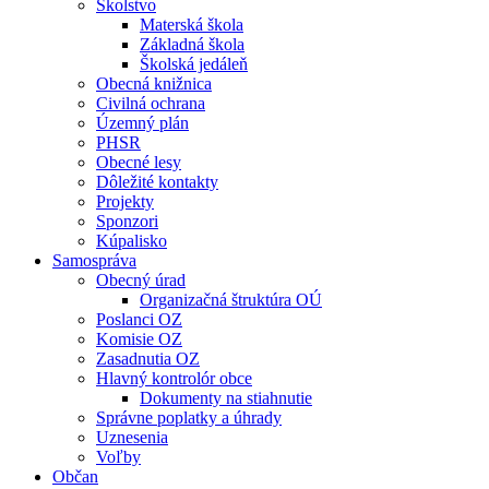
Školstvo
Materská škola
Základná škola
Školská jedáleň
Obecná knižnica
Civilná ochrana
Územný plán
PHSR
Obecné lesy
Dôležité kontakty
Projekty
Sponzori
Kúpalisko
Samospráva
Obecný úrad
Organizačná štruktúra OÚ
Poslanci OZ
Komisie OZ
Zasadnutia OZ
Hlavný kontrolór obce
Dokumenty na stiahnutie
Správne poplatky a úhrady
Uznesenia
Voľby
Občan