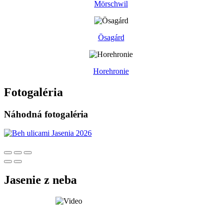
Mörschwil
Ösagárd
Horehronie
Fotogaléria
Náhodná fotogaléria
Jasenie z neba