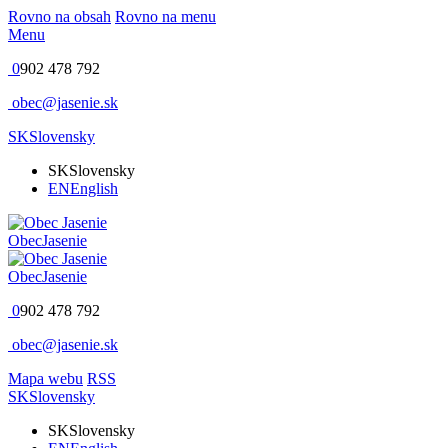
Rovno na obsah
Rovno na menu
Menu
0
902 478 792
obec@jasenie.sk
SK
Slovensky
SK
Slovensky
EN
English
Obec
Jasenie
Obec
Jasenie
0
902 478 792
obec@jasenie.sk
Mapa webu
RSS
SK
Slovensky
SK
Slovensky