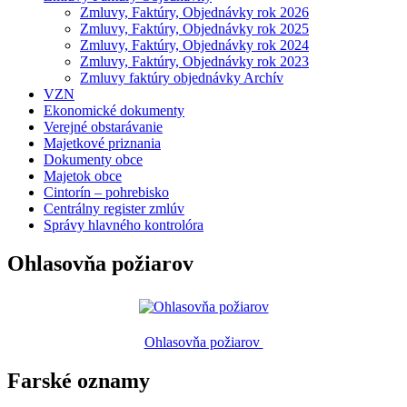
Zmluvy, Faktúry, Objednávky rok 2026
Zmluvy, Faktúry, Objednávky rok 2025
Zmluvy, Faktúry, Objednávky rok 2024
Zmluvy, Faktúry, Objednávky rok 2023
Zmluvy faktúry objednávky Archív
VZN
Ekonomické dokumenty
Verejné obstarávanie
Majetkové priznania
Dokumenty obce
Majetok obce
Cintorín – pohrebisko
Centrálny register zmlúv
Správy hlavného kontrolóra
Ohlasovňa požiarov
Ohlasovňa požiarov
Farské oznamy