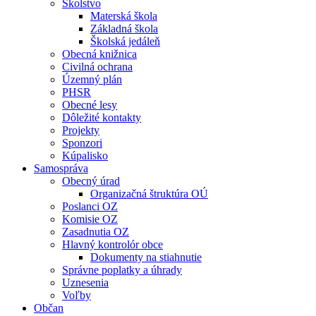
Školstvo
Materská škola
Základná škola
Školská jedáleň
Obecná knižnica
Civilná ochrana
Územný plán
PHSR
Obecné lesy
Dôležité kontakty
Projekty
Sponzori
Kúpalisko
Samospráva
Obecný úrad
Organizačná štruktúra OÚ
Poslanci OZ
Komisie OZ
Zasadnutia OZ
Hlavný kontrolór obce
Dokumenty na stiahnutie
Správne poplatky a úhrady
Uznesenia
Voľby
Občan