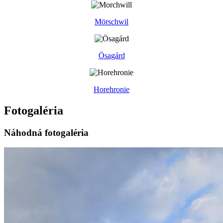
Mörschwil
Ösagárd
Horehronie
Fotogaléria
Náhodná fotogaléria