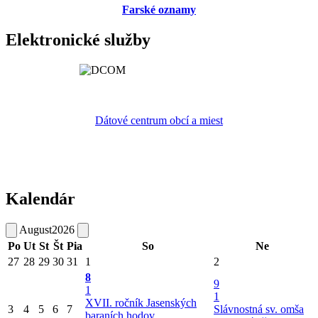
Farské oznamy
Elektronické služby
Dátové centrum obcí a miest
Kalendár
August
2026
Po
Ut
St
Št
Pia
So
Ne
27
28
29
30
31
1
2
8
9
1
1
XVII. ročník Jasenských
3
4
5
6
7
Slávnostná sv. omša
baraních hodov