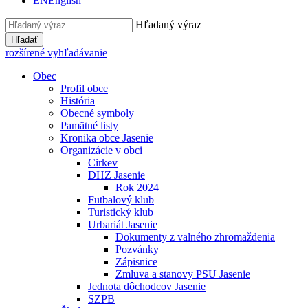
EN
English
Hľadaný výraz
Hľadať
rozšírené vyhľadávanie
Obec
Profil obce
História
Obecné symboly
Pamätné listy
Kronika obce Jasenie
Organizácie v obci
Cirkev
DHZ Jasenie
Rok 2024
Futbalový klub
Turistický klub
Urbariát Jasenie
Dokumenty z valného zhromaždenia
Pozvánky
Zápisnice
Zmluva a stanovy PSU Jasenie
Jednota dôchodcov Jasenie
SZPB