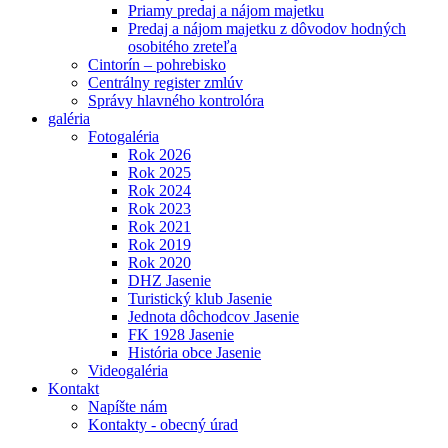
Priamy predaj a nájom majetku
Predaj a nájom majetku z dôvodov hodných
osobitého zreteľa
Cintorín – pohrebisko
Centrálny register zmlúv
Správy hlavného kontrolóra
galéria
Fotogaléria
Rok 2026
Rok 2025
Rok 2024
Rok 2023
Rok 2021
Rok 2019
Rok 2020
DHZ Jasenie
Turistický klub Jasenie
Jednota dôchodcov Jasenie
FK 1928 Jasenie
História obce Jasenie
Videogaléria
Kontakt
Napíšte nám
Kontakty - obecný úrad