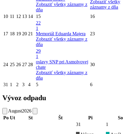
Zobraziť všetky
Zobraziť všetky záznamy z
záznamy z dňa
dňa
10
11
12
13
14
15
16
22
1
17
18
19
20
21
Memoriál Eduarda Majera
23
Zobraziť všetky záznamy z
dňa
29
1
oslavy SNP pri Asmolvovej
24
25
26
27
28
30
chate
Zobraziť všetky záznamy z
dňa
31
1
2
3
4
5
6
Vývoz odpadu
August
2026
Po
Ut
St
Št
Pi
So
31
1