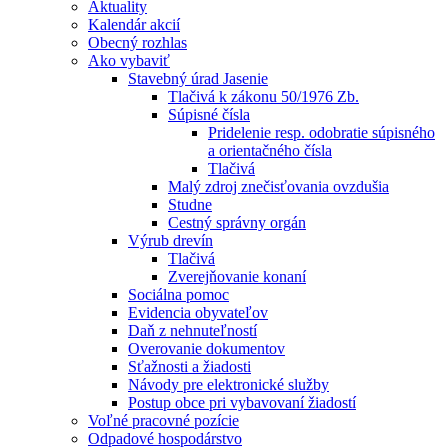
Aktuality
Kalendár akcií
Obecný rozhlas
Ako vybaviť
Stavebný úrad Jasenie
Tlačivá k zákonu 50/1976 Zb.
Súpisné čísla
Pridelenie resp. odobratie súpisného
a orientačného čísla
Tlačivá
Malý zdroj znečisťovania ovzdušia
Studne
Cestný správny orgán
Výrub drevín
Tlačivá
Zverejňovanie konaní
Sociálna pomoc
Evidencia obyvateľov
Daň z nehnuteľností
Overovanie dokumentov
Sťažnosti a žiadosti
Návody pre elektronické služby
Postup obce pri vybavovaní žiadostí
Voľné pracovné pozície
Odpadové hospodárstvo