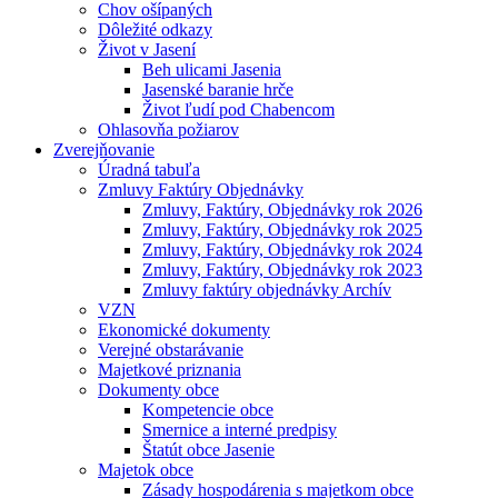
Chov ošípaných
Dôležité odkazy
Život v Jasení
Beh ulicami Jasenia
Jasenské baranie hrče
Život ľudí pod Chabencom
Ohlasovňa požiarov
Zverejňovanie
Úradná tabuľa
Zmluvy Faktúry Objednávky
Zmluvy, Faktúry, Objednávky rok 2026
Zmluvy, Faktúry, Objednávky rok 2025
Zmluvy, Faktúry, Objednávky rok 2024
Zmluvy, Faktúry, Objednávky rok 2023
Zmluvy faktúry objednávky Archív
VZN
Ekonomické dokumenty
Verejné obstarávanie
Majetkové priznania
Dokumenty obce
Kompetencie obce
Smernice a interné predpisy
Štatút obce Jasenie
Majetok obce
Zásady hospodárenia s majetkom obce