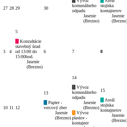
Vývoz
Areál
komunálneho
stojiska
27
28
29
30
odpadu
kontajnerov
Jasenie
Jasenie
(Brezno)
(Brezno
5
Konzultácie
stavebný úrad
3
4
od 13:00 do
6
7
8
15:00hod.
Jasenie
(Brezno)
14
Vývoz
15
komunálneho
13
odpadu
Areál
Papier -
Jasenie
stojiska
10
11
12
vrecový zber
(Brezno)
kontajnerov
Jasenie
Vývoz
Jasenie
(Brezno)
plastov -
(Brezno
kontajner