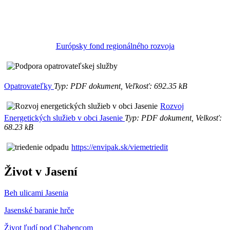
Európsky fond regionálného rozvoja
Opatrovateľky
Typ: PDF dokument, Veľkosť: 692.35 kB
Rozvoj
Energetických služieb v obci Jasenie
Typ: PDF dokument, Velkosť:
68.23 kB
https://envipak.sk/viemetriedit
Život v Jasení
Beh ulicami Jasenia
Jasenské baranie hrče
Život ľudí pod Chabencom