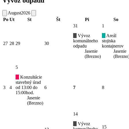
Vývoz odpadu
August
2026
Po
Ut
St
Št
Pi
So
31
1
Vývoz
Areál
komunálneho
stojiska
27
28
29
30
odpadu
kontajnerov
Jasenie
Jasenie
(Brezno)
(Brezno
5
Konzultácie
stavebný úrad
3
4
od 13:00 do
6
7
8
15:00hod.
Jasenie
(Brezno)
14
Vývoz
15
komunálneho