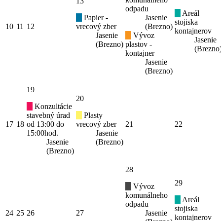
13
odpadu
Areál
Papier -
Jasenie
stojiska
10
11
12
vrecový zber
(Brezno)
kontajnerov
Jasenie
Vývoz
Jasenie
(Brezno)
plastov -
(Brezno
kontajner
Jasenie
(Brezno)
19
20
Konzultácie
stavebný úrad
Plasty
17
18
od 13:00 do
vrecový zber
21
22
15:00hod.
Jasenie
Jasenie
(Brezno)
(Brezno)
28
29
Vývoz
komunálneho
Areál
odpadu
stojiska
24
25
26
27
Jasenie
kontajnerov