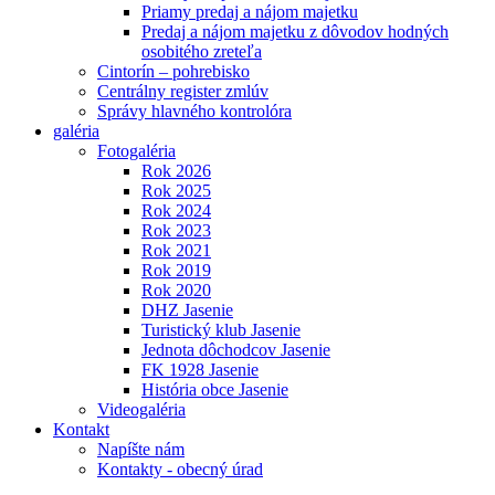
Priamy predaj a nájom majetku
Predaj a nájom majetku z dôvodov hodných
osobitého zreteľa
Cintorín – pohrebisko
Centrálny register zmlúv
Správy hlavného kontrolóra
galéria
Fotogaléria
Rok 2026
Rok 2025
Rok 2024
Rok 2023
Rok 2021
Rok 2019
Rok 2020
DHZ Jasenie
Turistický klub Jasenie
Jednota dôchodcov Jasenie
FK 1928 Jasenie
História obce Jasenie
Videogaléria
Kontakt
Napíšte nám
Kontakty - obecný úrad