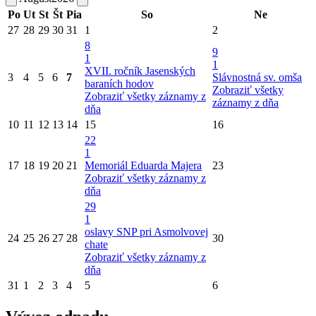
Po
Ut
St
Št
Pia
So
Ne
27
28
29
30
31
1
2
8
9
1
1
XVII. ročník Jasenských
3
4
5
6
7
Slávnostná sv. omša
baraních hodov
Zobraziť všetky
Zobraziť všetky záznamy z
záznamy z dňa
dňa
10
11
12
13
14
15
16
22
1
17
18
19
20
21
Memoriál Eduarda Majera
23
Zobraziť všetky záznamy z
dňa
29
1
oslavy SNP pri Asmolvovej
24
25
26
27
28
30
chate
Zobraziť všetky záznamy z
dňa
31
1
2
3
4
5
6