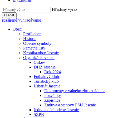
EN
English
Hľadaný výraz
Hľadať
rozšírené vyhľadávanie
Obec
Profil obce
História
Obecné symboly
Pamätné listy
Kronika obce Jasenie
Organizácie v obci
Cirkev
DHZ Jasenie
Rok 2024
Futbalový klub
Turistický klub
Urbariát Jasenie
Dokumenty z valného zhromaždenia
Pozvánky
Zápisnice
Zmluva a stanovy PSU Jasenie
Jednota dôchodcov Jasenie
SZPB