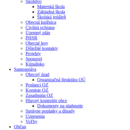
Školstvo
Materská škola
Základná škola
Školská jedáleň
Obecná knižnica
Civilná ochrana
Územný plán
PHSR
Obecné lesy
Dôležité kontakty
Projekty
Sponzori
Kúpalisko
Samospráva
Obecný úrad
Organizačná štruktúra OÚ
Poslanci OZ
Komisie OZ
Zasadnutia OZ
Hlavný kontrolór obce
Dokumenty na stiahnutie
Správne poplatky a úhrady
Uznesenia
Voľby
Občan