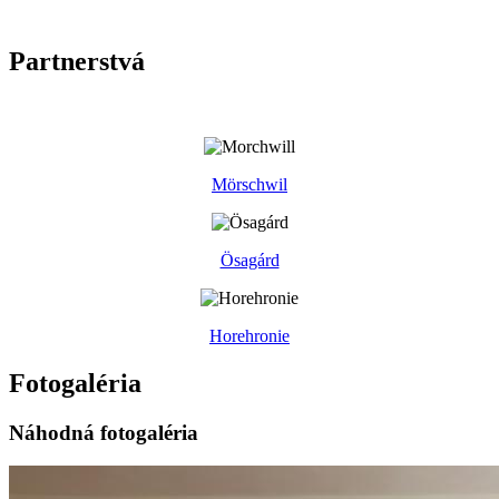
Partnerstvá
Mörschwil
Ösagárd
Horehronie
Fotogaléria
Náhodná fotogaléria