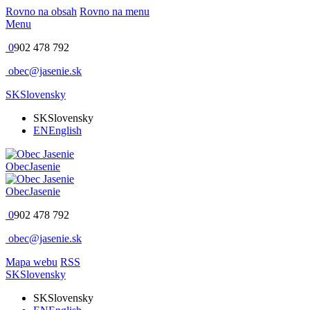
Rovno na obsah
Rovno na menu
Menu
0
902 478 792
obec@jasenie.sk
SK
Slovensky
SK
Slovensky
EN
English
Obec
Jasenie
Obec
Jasenie
0
902 478 792
obec@jasenie.sk
Mapa webu
RSS
SK
Slovensky
SK
Slovensky