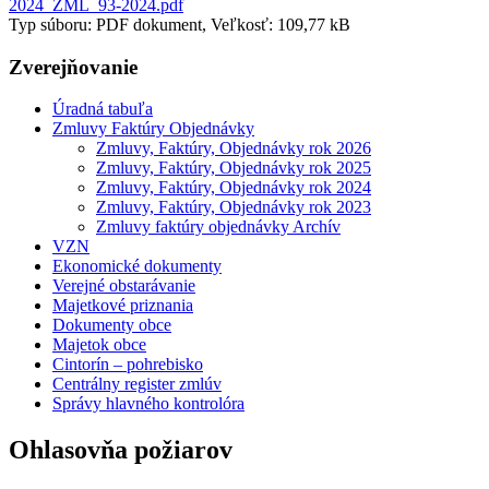
2024_ZML_93-2024.pdf
Typ súboru: PDF dokument, Veľkosť: 109,77 kB
Zverejňovanie
Úradná tabuľa
Zmluvy Faktúry Objednávky
Zmluvy, Faktúry, Objednávky rok 2026
Zmluvy, Faktúry, Objednávky rok 2025
Zmluvy, Faktúry, Objednávky rok 2024
Zmluvy, Faktúry, Objednávky rok 2023
Zmluvy faktúry objednávky Archív
VZN
Ekonomické dokumenty
Verejné obstarávanie
Majetkové priznania
Dokumenty obce
Majetok obce
Cintorín – pohrebisko
Centrálny register zmlúv
Správy hlavného kontrolóra
Ohlasovňa požiarov