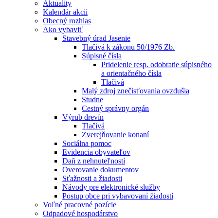
Aktuality
Kalendár akcií
Obecný rozhlas
Ako vybaviť
Stavebný úrad Jasenie
Tlačivá k zákonu 50/1976 Zb.
Súpisné čísla
Pridelenie resp. odobratie súpisného
a orientačného čísla
Tlačivá
Malý zdroj znečisťovania ovzdušia
Studne
Cestný správny orgán
Výrub drevín
Tlačivá
Zverejňovanie konaní
Sociálna pomoc
Evidencia obyvateľov
Daň z nehnuteľností
Overovanie dokumentov
Sťažnosti a žiadosti
Návody pre elektronické služby
Postup obce pri vybavovaní žiadostí
Voľné pracovné pozície
Odpadové hospodárstvo