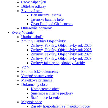
Chov ošípaných
Dôležité odkazy
Život v Jasení
Beh ulicami Jasenia
Jasenské baranie hrče
Život ľudí pod Chabencom
Ohlasovňa požiarov
Zverejňovanie
Úradná tabuľa
Zmluvy Faktúry Objednávky
Zmluvy, Faktúry, Objednávky rok 2026
Zmluvy, Faktúry, Objednávky rok 2025
Zmluvy, Faktúry, Objednávky rok 2024
Zmluvy, Faktúry, Objednávky rok 2023
Zmluvy faktúry objednávky Archív
VZN
Ekonomické dokumenty
Verejné obstarávanie
Majetkové priznania
Dokumenty obce
Kompetencie obce
Smernice a interné predpisy
Štatút obce Jasenie
Majetok obce
Zásady hospodárenia s majetkom obce