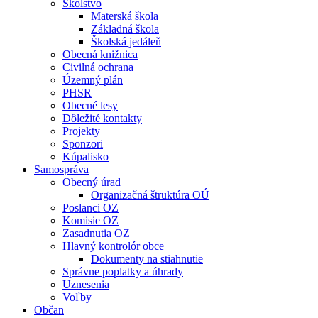
Školstvo
Materská škola
Základná škola
Školská jedáleň
Obecná knižnica
Civilná ochrana
Územný plán
PHSR
Obecné lesy
Dôležité kontakty
Projekty
Sponzori
Kúpalisko
Samospráva
Obecný úrad
Organizačná štruktúra OÚ
Poslanci OZ
Komisie OZ
Zasadnutia OZ
Hlavný kontrolór obce
Dokumenty na stiahnutie
Správne poplatky a úhrady
Uznesenia
Voľby
Občan