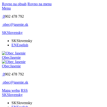
Rovno na obsah
Rovno na menu
Menu
0
902 478 792
obec@jasenie.sk
SK
Slovensky
SK
Slovensky
EN
English
Obec
Jasenie
Obec
Jasenie
0
902 478 792
obec@jasenie.sk
Mapa webu
RSS
SK
Slovensky
SK
Slovensky