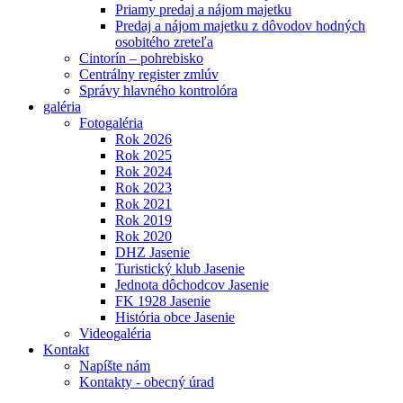
Priamy predaj a nájom majetku
Predaj a nájom majetku z dôvodov hodných
osobitého zreteľa
Cintorín – pohrebisko
Centrálny register zmlúv
Správy hlavného kontrolóra
galéria
Fotogaléria
Rok 2026
Rok 2025
Rok 2024
Rok 2023
Rok 2021
Rok 2019
Rok 2020
DHZ Jasenie
Turistický klub Jasenie
Jednota dôchodcov Jasenie
FK 1928 Jasenie
História obce Jasenie
Videogaléria
Kontakt
Napíšte nám
Kontakty - obecný úrad