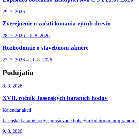
29. 7.
2026
Zverejnenie o začatí konania výrub drevín
28. 7.
2026
–
6. 8.
2026
Rozhodnutie o stavebnom zámere
27. 7.
2026
–
11. 8.
2026
Podujatia
8. 8.
2026
XVII. ročník Jasenských baraních hodov
Kalendár akcií
Jasenské baranie hody sprevádzané bohatým kultúrnym programom.
9. 8.
2026