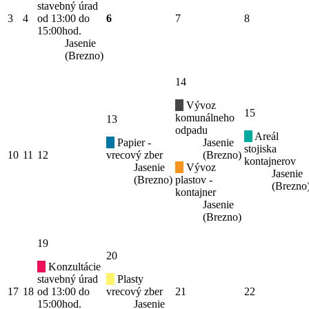
stavebný úrad
3
4
od 13:00 do
6
7
8
15:00hod.
Jasenie
(Brezno)
14
Vývoz
15
komunálneho
13
odpadu
Areál
Papier -
Jasenie
stojiska
10
11
12
vrecový zber
(Brezno)
kontajnerov
Jasenie
Vývoz
Jasenie
(Brezno)
plastov -
(Brezno
kontajner
Jasenie
(Brezno)
19
20
Konzultácie
stavebný úrad
Plasty
17
18
od 13:00 do
vrecový zber
21
22
15:00hod.
Jasenie