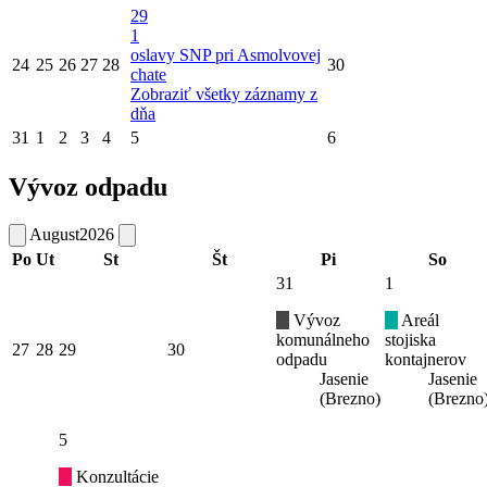
29
1
oslavy SNP pri Asmolvovej
24
25
26
27
28
30
chate
Zobraziť všetky záznamy z
dňa
31
1
2
3
4
5
6
Vývoz odpadu
August
2026
Po
Ut
St
Št
Pi
So
31
1
Vývoz
Areál
komunálneho
stojiska
27
28
29
30
odpadu
kontajnerov
Jasenie
Jasenie
(Brezno)
(Brezno
5
Konzultácie