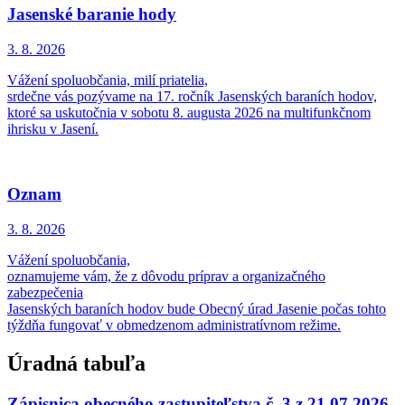
Jasenské baranie hody
3. 8.
2026
Vážení spoluobčania, milí priatelia,
srdečne vás pozývame na 17. ročník Jasenských baraních hodov,
ktoré sa uskutočnia v sobotu 8. augusta 2026 na multifunkčnom
ihrisku v Jasení.
Oznam
3. 8.
2026
Vážení spoluobčania,
oznamujeme vám, že z dôvodu príprav a organizačného
zabezpečenia
Jasenských baraních hodov bude Obecný úrad Jasenie počas tohto
týždňa fungovať v obmedzenom administratívnom režime.
Úradná tabuľa
Zápisnica obecného zastupiteľstva č. 3 z 21.07.2026