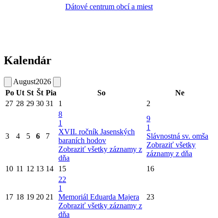
Dátové centrum obcí a miest
Kalendár
August
2026
Po
Ut
St
Št
Pia
So
Ne
27
28
29
30
31
1
2
8
9
1
1
XVII. ročník Jasenských
3
4
5
6
7
Slávnostná sv. omša
baraních hodov
Zobraziť všetky
Zobraziť všetky záznamy z
záznamy z dňa
dňa
10
11
12
13
14
15
16
22
1
17
18
19
20
21
Memoriál Eduarda Majera
23
Zobraziť všetky záznamy z
dňa