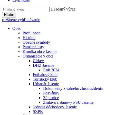
EN
English
Hľadaný výraz
Hľadať
rozšírené vyhľadávanie
Obec
Profil obce
História
Obecné symboly
Pamätné listy
Kronika obce Jasenie
Organizácie v obci
Cirkev
DHZ Jasenie
Rok 2024
Futbalový klub
Turistický klub
Urbariát Jasenie
Dokumenty z valného zhromaždenia
Pozvánky
Zápisnice
Zmluva a stanovy PSU Jasenie
Jednota dôchodcov Jasenie
SZPB