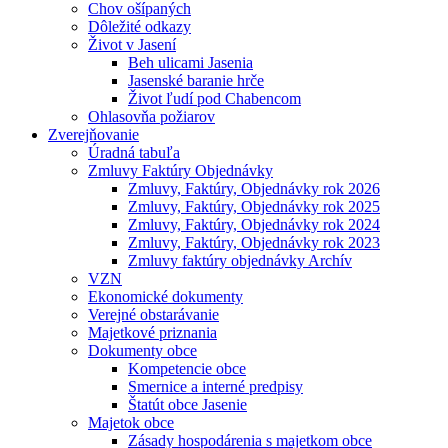
Chov ošípaných
Dôležité odkazy
Život v Jasení
Beh ulicami Jasenia
Jasenské baranie hrče
Život ľudí pod Chabencom
Ohlasovňa požiarov
Zverejňovanie
Úradná tabuľa
Zmluvy Faktúry Objednávky
Zmluvy, Faktúry, Objednávky rok 2026
Zmluvy, Faktúry, Objednávky rok 2025
Zmluvy, Faktúry, Objednávky rok 2024
Zmluvy, Faktúry, Objednávky rok 2023
Zmluvy faktúry objednávky Archív
VZN
Ekonomické dokumenty
Verejné obstarávanie
Majetkové priznania
Dokumenty obce
Kompetencie obce
Smernice a interné predpisy
Štatút obce Jasenie
Majetok obce
Zásady hospodárenia s majetkom obce