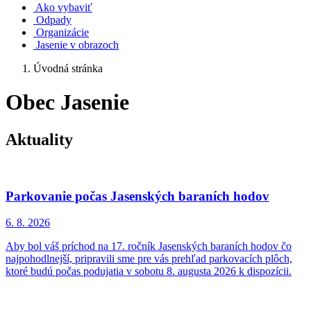
Ako vybaviť
Odpady
Organizácie
Jasenie v obrazoch
Úvodná stránka
Obec Jasenie
Aktuality
Parkovanie počas Jasenských baraních hodov
6. 8.
2026
Aby bol váš príchod na 17. ročník Jasenských baraních hodov čo
najpohodlnejší, pripravili sme pre vás prehľad parkovacích plôch,
ktoré budú počas podujatia v sobotu 8. augusta 2026 k dispozícii.