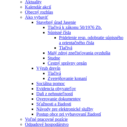
Aktuality
Kalendár akcií
Obecný rozhlas
Ako vybaviť
Stavebný úrad Jasenie
Tlačivá k zákonu 50/1976 Zb.
Súpisné čísla
Pridelenie resp. odobratie súpisného
a orientačného čísla
Tlačivá
Malý zdroj znečisťovania ovzdušia
Studne
Cestný správny orgán
Výrub drevín
Tlačivá
Zverejňovanie konaní
Sociálna pomoc
Evidencia obyvateľov
Daň z nehnuteľností
Overovanie dokumentov
Sťažnosti a žiadosti
Návody pre elektronické služby
Postup obce pri vybavovaní žiadostí
Voľné pracovné pozície
Odpadové hospodárstvo