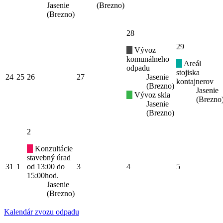
Jasenie
(Brezno)
(Brezno)
28
29
Vývoz
komunálneho
Areál
odpadu
stojiska
24
25
26
27
Jasenie
kontajnerov
(Brezno)
Jasenie
Vývoz skla
(Brezno
Jasenie
(Brezno)
2
Konzultácie
stavebný úrad
31
1
od 13:00 do
3
4
5
15:00hod.
Jasenie
(Brezno)
Kalendár zvozu odpadu