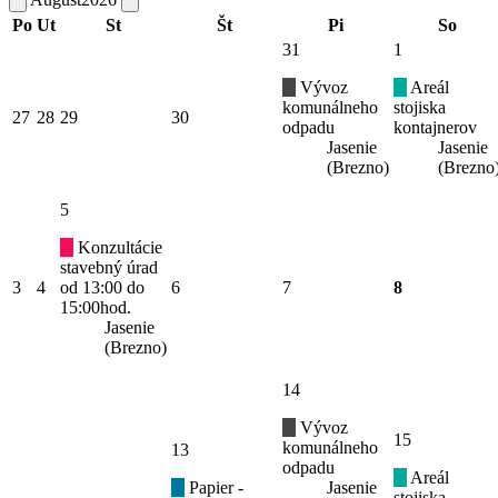
Po
Ut
St
Št
Pi
So
31
1
Vývoz
Areál
komunálneho
stojiska
27
28
29
30
odpadu
kontajnerov
Jasenie
Jasenie
(Brezno)
(Brezno
5
Konzultácie
stavebný úrad
3
4
od 13:00 do
6
7
8
15:00hod.
Jasenie
(Brezno)
14
Vývoz
15
komunálneho
13
odpadu
Areál
Papier -
Jasenie
stojiska