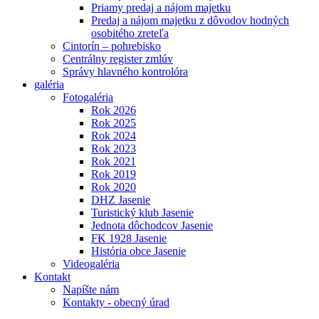
Priamy predaj a nájom majetku
Predaj a nájom majetku z dôvodov hodných
osobitého zreteľa
Cintorín – pohrebisko
Centrálny register zmlúv
Správy hlavného kontrolóra
galéria
Fotogaléria
Rok 2026
Rok 2025
Rok 2024
Rok 2023
Rok 2021
Rok 2019
Rok 2020
DHZ Jasenie
Turistický klub Jasenie
Jednota dôchodcov Jasenie
FK 1928 Jasenie
História obce Jasenie
Videogaléria
Kontakt
Napíšte nám
Kontakty - obecný úrad