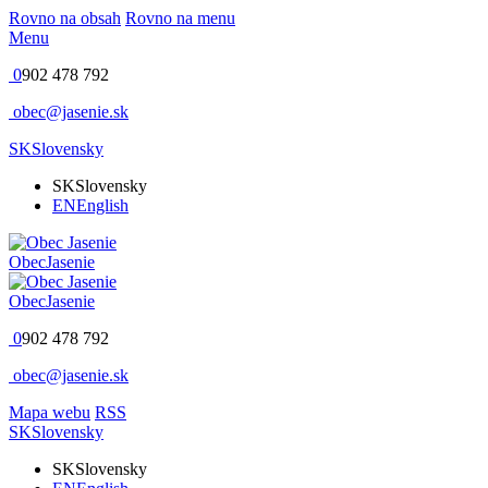
Rovno na obsah
Rovno na menu
Menu
0
902 478 792
obec@jasenie.sk
SK
Slovensky
SK
Slovensky
EN
English
Obec
Jasenie
Obec
Jasenie
0
902 478 792
obec@jasenie.sk
Mapa webu
RSS
SK
Slovensky
SK
Slovensky