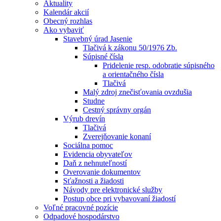
Aktuality
Kalendár akcií
Obecný rozhlas
Ako vybaviť
Stavebný úrad Jasenie
Tlačivá k zákonu 50/1976 Zb.
Súpisné čísla
Pridelenie resp. odobratie súpisného
a orientačného čísla
Tlačivá
Malý zdroj znečisťovania ovzdušia
Studne
Cestný správny orgán
Výrub drevín
Tlačivá
Zverejňovanie konaní
Sociálna pomoc
Evidencia obyvateľov
Daň z nehnuteľností
Overovanie dokumentov
Sťažnosti a žiadosti
Návody pre elektronické služby
Postup obce pri vybavovaní žiadostí
Voľné pracovné pozície
Odpadové hospodárstvo