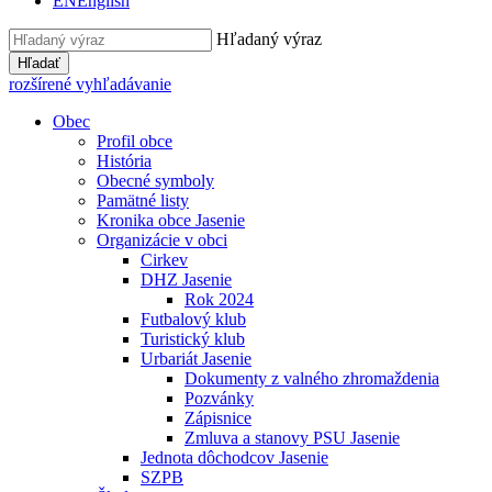
EN
English
Hľadaný výraz
Hľadať
rozšírené vyhľadávanie
Obec
Profil obce
História
Obecné symboly
Pamätné listy
Kronika obce Jasenie
Organizácie v obci
Cirkev
DHZ Jasenie
Rok 2024
Futbalový klub
Turistický klub
Urbariát Jasenie
Dokumenty z valného zhromaždenia
Pozvánky
Zápisnice
Zmluva a stanovy PSU Jasenie
Jednota dôchodcov Jasenie
SZPB