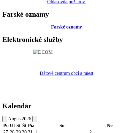
Ohlasovňa požiarov
Farské oznamy
Farské oznamy
Elektronické služby
Dátové centrum obcí a miest
Kalendár
August
2026
Po
Ut
St
Št
Pia
So
Ne
27
28
29
30
31
1
2