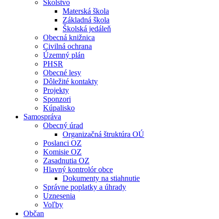
Školstvo
Materská škola
Základná škola
Školská jedáleň
Obecná knižnica
Civilná ochrana
Územný plán
PHSR
Obecné lesy
Dôležité kontakty
Projekty
Sponzori
Kúpalisko
Samospráva
Obecný úrad
Organizačná štruktúra OÚ
Poslanci OZ
Komisie OZ
Zasadnutia OZ
Hlavný kontrolór obce
Dokumenty na stiahnutie
Správne poplatky a úhrady
Uznesenia
Voľby
Občan