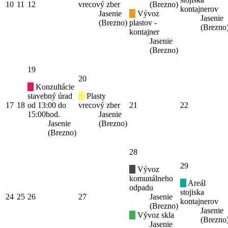
10
11
12
vrecový zber
(Brezno)
kontajnerov
Jasenie
Vývoz
Jasenie
(Brezno)
plastov -
(Brezno
kontajner
Jasenie
(Brezno)
19
20
Konzultácie
stavebný úrad
Plasty
17
18
od 13:00 do
vrecový zber
21
22
15:00hod.
Jasenie
Jasenie
(Brezno)
(Brezno)
28
29
Vývoz
komunálneho
Areál
odpadu
stojiska
24
25
26
27
Jasenie
kontajnerov
(Brezno)
Jasenie
Vývoz skla
(Brezno
Jasenie