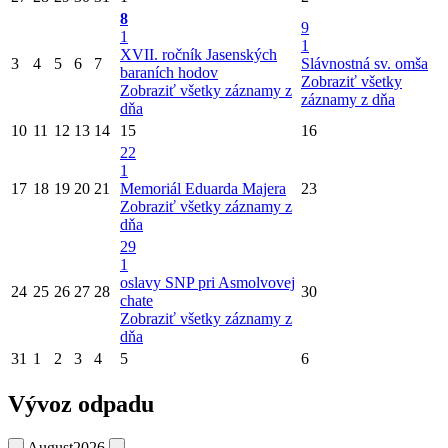
8
9
1
1
XVII. ročník Jasenských
3
4
5
6
7
Slávnostná sv. omša
baraních hodov
Zobraziť všetky
Zobraziť všetky záznamy z
záznamy z dňa
dňa
10
11
12
13
14
15
16
22
1
17
18
19
20
21
Memoriál Eduarda Majera
23
Zobraziť všetky záznamy z
dňa
29
1
oslavy SNP pri Asmolvovej
24
25
26
27
28
30
chate
Zobraziť všetky záznamy z
dňa
31
1
2
3
4
5
6
Vývoz odpadu
August
2026