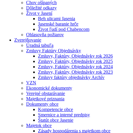
Chov ošípaných
Dôležité odkazy
Život v Jasení
Beh ulicami Jasenia
Jasenské baranie hrče
Život ľudí pod Chabencom
Ohlasovňa požiarov
Zverejňovanie
Úradná tabuľa
Zmluvy Faktúry Objednávky
Zmluvy, Faktúry, Objednávky rok 2026
Zmluvy, Faktúry, Objednávky rok 2025
Zmluvy, Faktúry, Objednávky rok 2024
Zmluvy, Faktúry, Objednávky rok 2023
Zmluvy faktúry objednávky Archív
VZN
Ekonomické dokumenty
Verejné obstarávanie
Majetkové priznania
Dokumenty obce
Kompetencie obce
Smernice a interné predpisy
Štatút obce Jasenie
Majetok obce
Zásady hospodárenia s majetkom obce