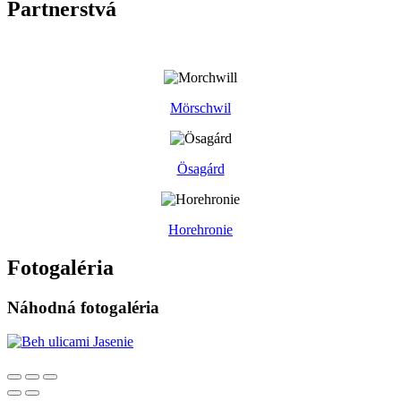
Partnerstvá
Mörschwil
Ösagárd
Horehronie
Fotogaléria
Náhodná fotogaléria