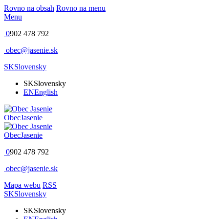
Rovno na obsah
Rovno na menu
Menu
0
902 478 792
obec@jasenie.sk
SK
Slovensky
SK
Slovensky
EN
English
Obec
Jasenie
Obec
Jasenie
0
902 478 792
obec@jasenie.sk
Mapa webu
RSS
SK
Slovensky
SK
Slovensky