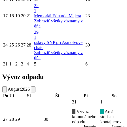
22
1
17
18
19
20
21
Memoriál Eduarda Majera
23
Zobraziť všetky záznamy z
dňa
29
1
oslavy SNP pri Asmolvovej
24
25
26
27
28
30
chate
Zobraziť všetky záznamy z
dňa
31
1
2
3
4
5
6
Vývoz odpadu
August
2026
Po
Ut
St
Št
Pi
So
31
1
Vývoz
Areál
komunálneho
stojiska
27
28
29
30
odpadu
kontajnerov
Jasenie
Jasenie