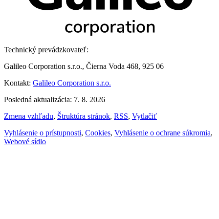
Technický prevádzkovateľ:
Galileo Corporation s.r.o., Čierna Voda 468, 925 06
Kontakt:
Galileo Corporation s.r.o.
Posledná aktualizácia: 7. 8. 2026
Zmena vzhľadu
,
Štruktúra stránok
,
RSS
,
Vytlačiť
Vyhlásenie o prístupnosti
,
Cookies
,
Vyhlásenie o ochrane súkromia
,
Webové sídlo