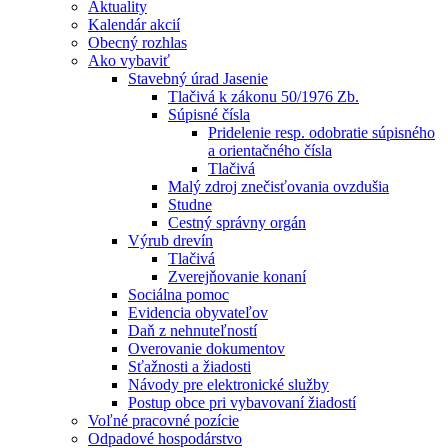
Aktuality
Kalendár akcií
Obecný rozhlas
Ako vybaviť
Stavebný úrad Jasenie
Tlačivá k zákonu 50/1976 Zb.
Súpisné čísla
Pridelenie resp. odobratie súpisného
a orientačného čísla
Tlačivá
Malý zdroj znečisťovania ovzdušia
Studne
Cestný správny orgán
Výrub drevín
Tlačivá
Zverejňovanie konaní
Sociálna pomoc
Evidencia obyvateľov
Daň z nehnuteľností
Overovanie dokumentov
Sťažnosti a žiadosti
Návody pre elektronické služby
Postup obce pri vybavovaní žiadostí
Voľné pracovné pozície
Odpadové hospodárstvo