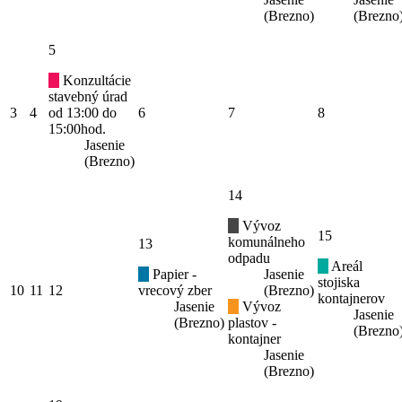
(Brezno)
(Brezno
5
Konzultácie
stavebný úrad
3
4
od 13:00 do
6
7
8
15:00hod.
Jasenie
(Brezno)
14
Vývoz
15
komunálneho
13
odpadu
Areál
Papier -
Jasenie
stojiska
10
11
12
vrecový zber
(Brezno)
kontajnerov
Jasenie
Vývoz
Jasenie
(Brezno)
plastov -
(Brezno
kontajner
Jasenie
(Brezno)