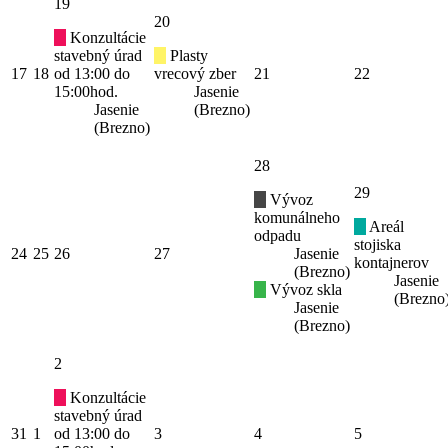
19
20
Konzultácie
stavebný úrad
Plasty
17
18
od 13:00 do
vrecový zber
21
22
15:00hod.
Jasenie
Jasenie
(Brezno)
(Brezno)
28
29
Vývoz
komunálneho
Areál
odpadu
stojiska
24
25
26
27
Jasenie
kontajnerov
(Brezno)
Jasenie
Vývoz skla
(Brezno
Jasenie
(Brezno)
2
Konzultácie
stavebný úrad
31
1
od 13:00 do
3
4
5