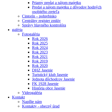
Priamy predaj a nájom majetku
Predaj a nájom majetku z dôvodov hodných
osobitého zreteľa
Cintorín – pohrebisko
Centrálny register zmlúv
Správy hlavného kontrolóra
galéria
Fotogaléria
Rok 2026
Rok 2025
Rok 2024
Rok 2023
Rok 2021
Rok 2019
Rok 2020
DHZ Jasenie
Turistický klub Jasenie
Jednota dôchodcov Jasenie
FK 1928 Jasenie
História obce Jasenie
Videogaléria
Kontakt
Napíšte nám
Kontakty - obecný úrad