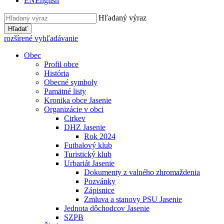
EN
English
Hľadaný výraz
Hľadať
rozšírené vyhľadávanie
Obec
Profil obce
História
Obecné symboly
Pamätné listy
Kronika obce Jasenie
Organizácie v obci
Cirkev
DHZ Jasenie
Rok 2024
Futbalový klub
Turistický klub
Urbariát Jasenie
Dokumenty z valného zhromaždenia
Pozvánky
Zápisnice
Zmluva a stanovy PSU Jasenie
Jednota dôchodcov Jasenie
SZPB