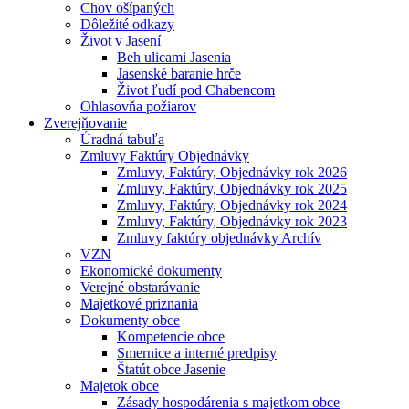
Chov ošípaných
Dôležité odkazy
Život v Jasení
Beh ulicami Jasenia
Jasenské baranie hrče
Život ľudí pod Chabencom
Ohlasovňa požiarov
Zverejňovanie
Úradná tabuľa
Zmluvy Faktúry Objednávky
Zmluvy, Faktúry, Objednávky rok 2026
Zmluvy, Faktúry, Objednávky rok 2025
Zmluvy, Faktúry, Objednávky rok 2024
Zmluvy, Faktúry, Objednávky rok 2023
Zmluvy faktúry objednávky Archív
VZN
Ekonomické dokumenty
Verejné obstarávanie
Majetkové priznania
Dokumenty obce
Kompetencie obce
Smernice a interné predpisy
Štatút obce Jasenie
Majetok obce
Zásady hospodárenia s majetkom obce