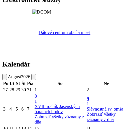
Dátové centrum obcí a miest
Kalendár
August
2026
Po
Ut
St
Št
Pia
So
Ne
27
28
29
30
31
1
2
8
9
1
1
XVII. ročník Jasenských
3
4
5
6
7
Slávnostná sv. omša
baraních hodov
Zobraziť všetky
Zobraziť všetky záznamy z
záznamy z dňa
dňa
10
11
12
13
14
15
16