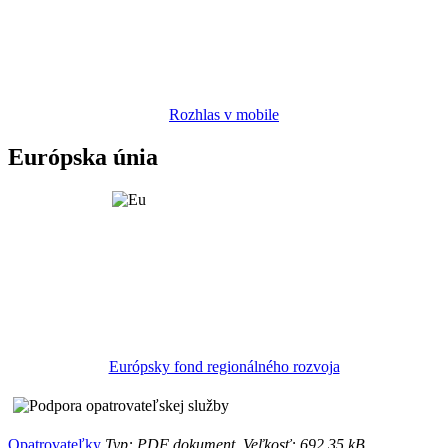
Rozhlas v mobile
Európska únia
Európsky fond regionálného rozvoja
Opatrovateľky
Typ: PDF dokument, Veľkosť: 692.35 kB