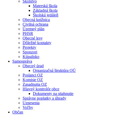
Školstvo
Materská škola
Základná škola
Školská jedáleň
Obecná knižnica
Civilná ochrana
Územný plán
PHSR
Obecné lesy
Dôležité kontakty
Projekty
Sponzori
Kúpalisko
Samospráva
Obecný úrad
Organizačná štruktúra OÚ
Poslanci OZ
Komisie OZ
Zasadnutia OZ
Hlavný kontrolór obce
Dokumenty na stiahnutie
Správne poplatky a úhrady
Uznesenia
Voľby
Občan