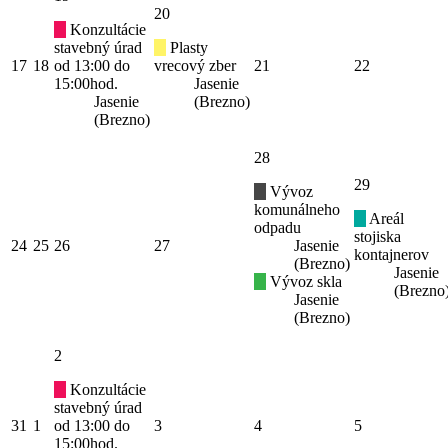
20
Konzultácie
stavebný úrad
Plasty
17
18
od 13:00 do
vrecový zber
21
22
15:00hod.
Jasenie
Jasenie
(Brezno)
(Brezno)
28
29
Vývoz
komunálneho
Areál
odpadu
stojiska
24
25
26
27
Jasenie
kontajnerov
(Brezno)
Jasenie
Vývoz skla
(Brezno
Jasenie
(Brezno)
2
Konzultácie
stavebný úrad
31
1
od 13:00 do
3
4
5
15:00hod.