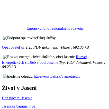
Európsky fond regionálného rozvoja
Opatrovateľky
Typ: PDF dokument, Veľkosť: 692.35 kB
Rozvoj
Energetických služieb v obci Jasenie
Typ: PDF dokument, Velkosť:
68.23 kB
https://envipak.sk/viemetriedit
Život v Jasení
Beh ulicami Jasenia
Jasenské baranie hrče