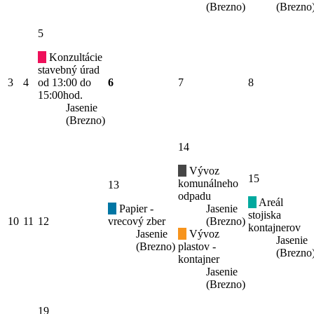
(Brezno)
(Brezno
5
Konzultácie
stavebný úrad
3
4
od 13:00 do
6
7
8
15:00hod.
Jasenie
(Brezno)
14
Vývoz
15
komunálneho
13
odpadu
Areál
Papier -
Jasenie
stojiska
10
11
12
vrecový zber
(Brezno)
kontajnerov
Jasenie
Vývoz
Jasenie
(Brezno)
plastov -
(Brezno
kontajner
Jasenie
(Brezno)
19