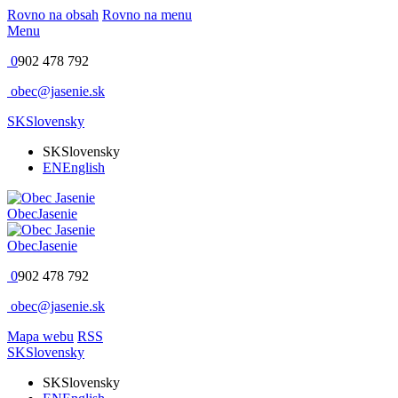
Rovno na obsah
Rovno na menu
Menu
0
902 478 792
obec@jasenie.sk
SK
Slovensky
SK
Slovensky
EN
English
Obec
Jasenie
Obec
Jasenie
0
902 478 792
obec@jasenie.sk
Mapa webu
RSS
SK
Slovensky
SK
Slovensky