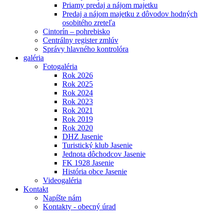
Priamy predaj a nájom majetku
Predaj a nájom majetku z dôvodov hodných
osobitého zreteľa
Cintorín – pohrebisko
Centrálny register zmlúv
Správy hlavného kontrolóra
galéria
Fotogaléria
Rok 2026
Rok 2025
Rok 2024
Rok 2023
Rok 2021
Rok 2019
Rok 2020
DHZ Jasenie
Turistický klub Jasenie
Jednota dôchodcov Jasenie
FK 1928 Jasenie
História obce Jasenie
Videogaléria
Kontakt
Napíšte nám
Kontakty - obecný úrad