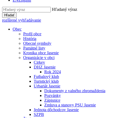
EN
English
Hľadaný výraz
Hľadať
rozšírené vyhľadávanie
Obec
Profil obce
História
Obecné symboly
Pamätné listy
Kronika obce Jasenie
Organizácie v obci
Cirkev
DHZ Jasenie
Rok 2024
Futbalový klub
Turistický klub
Urbariát Jasenie
Dokumenty z valného zhromaždenia
Pozvánky
Zápisnice
Zmluva a stanovy PSU Jasenie
Jednota dôchodcov Jasenie
SZPB