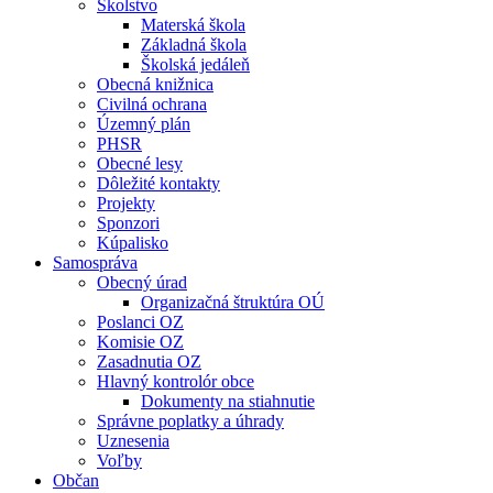
Školstvo
Materská škola
Základná škola
Školská jedáleň
Obecná knižnica
Civilná ochrana
Územný plán
PHSR
Obecné lesy
Dôležité kontakty
Projekty
Sponzori
Kúpalisko
Samospráva
Obecný úrad
Organizačná štruktúra OÚ
Poslanci OZ
Komisie OZ
Zasadnutia OZ
Hlavný kontrolór obce
Dokumenty na stiahnutie
Správne poplatky a úhrady
Uznesenia
Voľby
Občan