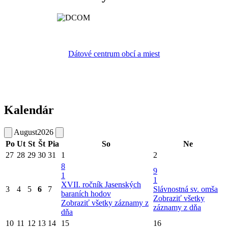
Dátové centrum obcí a miest
Kalendár
August
2026
Po
Ut
St
Št
Pia
So
Ne
27
28
29
30
31
1
2
8
9
1
1
XVII. ročník Jasenských
3
4
5
6
7
Slávnostná sv. omša
baraních hodov
Zobraziť všetky
Zobraziť všetky záznamy z
záznamy z dňa
dňa
10
11
12
13
14
15
16