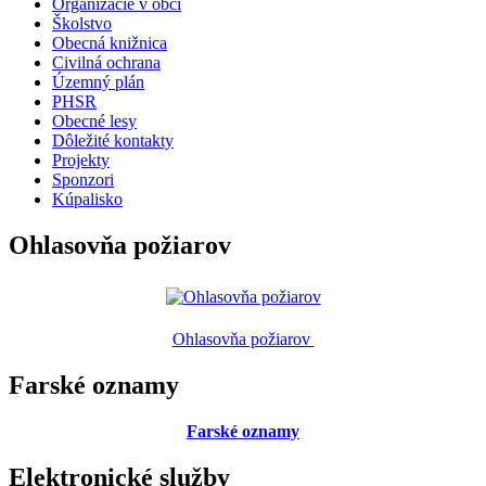
Organizácie v obci
Školstvo
Obecná knižnica
Civilná ochrana
Územný plán
PHSR
Obecné lesy
Dôležité kontakty
Projekty
Sponzori
Kúpalisko
Ohlasovňa požiarov
Ohlasovňa požiarov
Farské oznamy
Farské oznamy
Elektronické služby