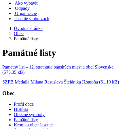
Ako vybaviť
Odpady
Organizácie
Jasenie v obrazoch
Úvodná stránka
Obec
Pamätné listy
Pamätné listy
Pamätný list – 12. stretnutie banských miest a obcí Slovenska
(575.35 kB)
SZPB Medaila Milana Rastislava Štefánika II.stupňa (61.19 kB)
Obec
Profil obce
História
Obecné symboly
Pamätné listy
Kronika obce Jasenie