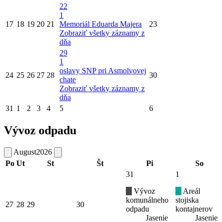
22
1
17
18
19
20
21
Memoriál Eduarda Majera
23
Zobraziť všetky záznamy z
dňa
29
1
oslavy SNP pri Asmolvovej
24
25
26
27
28
30
chate
Zobraziť všetky záznamy z
dňa
31
1
2
3
4
5
6
Vývoz odpadu
August
2026
Po
Ut
St
Št
Pi
So
31
1
Vývoz
Areál
komunálneho
stojiska
27
28
29
30
odpadu
kontajnerov
Jasenie
Jasenie