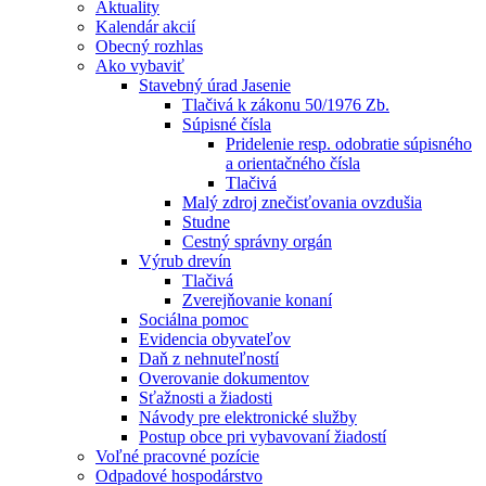
Aktuality
Kalendár akcií
Obecný rozhlas
Ako vybaviť
Stavebný úrad Jasenie
Tlačivá k zákonu 50/1976 Zb.
Súpisné čísla
Pridelenie resp. odobratie súpisného
a orientačného čísla
Tlačivá
Malý zdroj znečisťovania ovzdušia
Studne
Cestný správny orgán
Výrub drevín
Tlačivá
Zverejňovanie konaní
Sociálna pomoc
Evidencia obyvateľov
Daň z nehnuteľností
Overovanie dokumentov
Sťažnosti a žiadosti
Návody pre elektronické služby
Postup obce pri vybavovaní žiadostí
Voľné pracovné pozície
Odpadové hospodárstvo