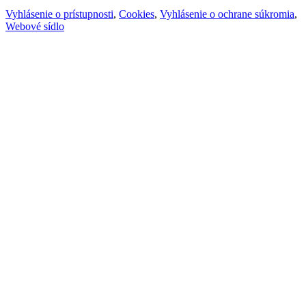
Vyhlásenie o prístupnosti
,
Cookies
,
Vyhlásenie o ochrane súkromia
,
Webové sídlo