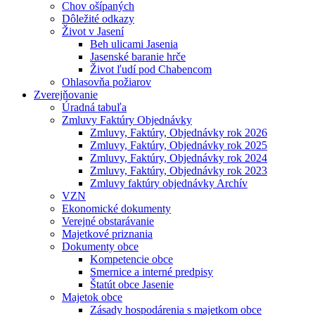
Chov ošípaných
Dôležité odkazy
Život v Jasení
Beh ulicami Jasenia
Jasenské baranie hrče
Život ľudí pod Chabencom
Ohlasovňa požiarov
Zverejňovanie
Úradná tabuľa
Zmluvy Faktúry Objednávky
Zmluvy, Faktúry, Objednávky rok 2026
Zmluvy, Faktúry, Objednávky rok 2025
Zmluvy, Faktúry, Objednávky rok 2024
Zmluvy, Faktúry, Objednávky rok 2023
Zmluvy faktúry objednávky Archív
VZN
Ekonomické dokumenty
Verejné obstarávanie
Majetkové priznania
Dokumenty obce
Kompetencie obce
Smernice a interné predpisy
Štatút obce Jasenie
Majetok obce
Zásady hospodárenia s majetkom obce