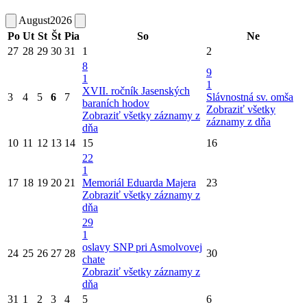
August
2026
Po
Ut
St
Št
Pia
So
Ne
27
28
29
30
31
1
2
8
9
1
1
XVII. ročník Jasenských
3
4
5
6
7
Slávnostná sv. omša
baraních hodov
Zobraziť všetky
Zobraziť všetky záznamy z
záznamy z dňa
dňa
10
11
12
13
14
15
16
22
1
17
18
19
20
21
Memoriál Eduarda Majera
23
Zobraziť všetky záznamy z
dňa
29
1
oslavy SNP pri Asmolvovej
24
25
26
27
28
30
chate
Zobraziť všetky záznamy z
dňa
31
1
2
3
4
5
6