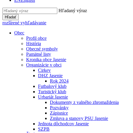
EN
English
Hľadaný výraz
Hľadať
rozšírené vyhľadávanie
Obec
Profil obce
História
Obecné symboly
Pamätné listy
Kronika obce Jasenie
Organizácie v obci
Cirkev
DHZ Jasenie
Rok 2024
Futbalový klub
Turistický klub
Urbariát Jasenie
Dokumenty z valného zhromaždenia
Pozvánky
Zápisnice
Zmluva a stanovy PSU Jasenie
Jednota dôchodcov Jasenie
SZPB