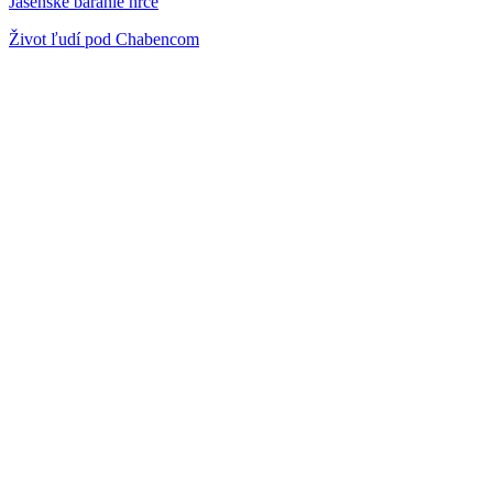
Jasenské baranie hrče
Život ľudí pod Chabencom