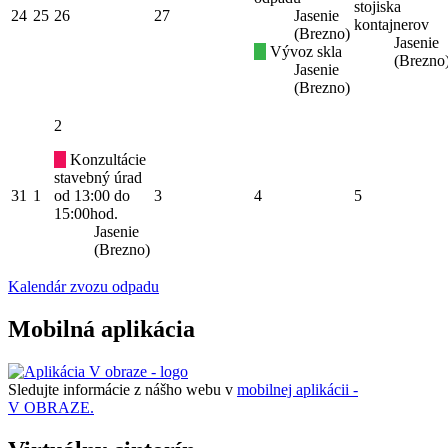
stojiska
24
25
26
27
Jasenie
kontajnerov
(Brezno)
Jasenie
Vývoz skla
(Brezno
Jasenie
(Brezno)
2
Konzultácie
stavebný úrad
31
1
od 13:00 do
3
4
5
15:00hod.
Jasenie
(Brezno)
Kalendár zvozu odpadu
Mobilná aplikácia
Sledujte informácie z nášho webu v
mobilnej aplikácii -
V OBRAZE.