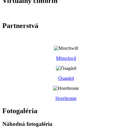
Virtuálny cintorín
Partnerstvá
Mörschwil
Ösagárd
Horehronie
Fotogaléria
Náhodná fotogaléria