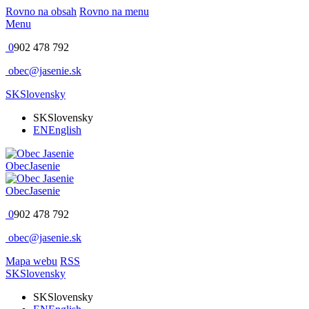
Rovno na obsah
Rovno na menu
Menu
0
902 478 792
obec@jasenie.sk
SK
Slovensky
SK
Slovensky
EN
English
Obec
Jasenie
Obec
Jasenie
0
902 478 792
obec@jasenie.sk
Mapa webu
RSS
SK
Slovensky
SK
Slovensky