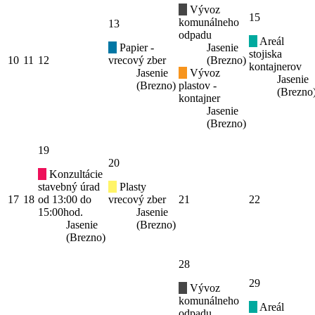
Vývoz
15
komunálneho
13
odpadu
Areál
Papier -
Jasenie
stojiska
10
11
12
vrecový zber
(Brezno)
kontajnerov
Jasenie
Vývoz
Jasenie
(Brezno)
plastov -
(Brezno
kontajner
Jasenie
(Brezno)
19
20
Konzultácie
stavebný úrad
Plasty
17
18
od 13:00 do
vrecový zber
21
22
15:00hod.
Jasenie
Jasenie
(Brezno)
(Brezno)
28
29
Vývoz
komunálneho
Areál
odpadu