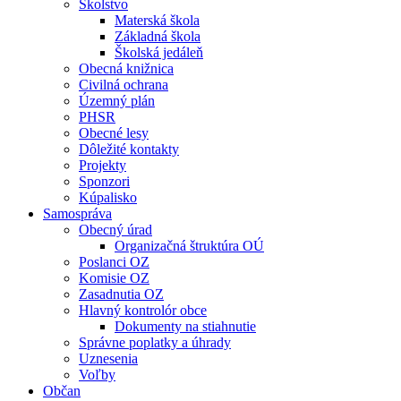
Školstvo
Materská škola
Základná škola
Školská jedáleň
Obecná knižnica
Civilná ochrana
Územný plán
PHSR
Obecné lesy
Dôležité kontakty
Projekty
Sponzori
Kúpalisko
Samospráva
Obecný úrad
Organizačná štruktúra OÚ
Poslanci OZ
Komisie OZ
Zasadnutia OZ
Hlavný kontrolór obce
Dokumenty na stiahnutie
Správne poplatky a úhrady
Uznesenia
Voľby
Občan