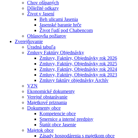
Chov ošípaných
Dôležité odkazy
Život v Jasení
Beh ulicami Jasenia
Jasenské baranie hrče
Život ľudí pod Chabencom
Ohlasovňa požiarov
Zverejňovanie
Úradná tabuľa
Zmluvy Faktúry Objednávky
Zmluvy, Faktúry, Objednávky rok 2026
Zmluvy, Faktúry, Objednávky rok 2025
Zmluvy, Faktúry, Objednávky rok 2024
Zmluvy, Faktúry, Objednávky rok 2023
Zmluvy faktúry objednávky Archív
VZN
Ekonomické dokumenty
Verejné obstarávanie
Majetkové priznania
Dokumenty obce
Kompetencie obce
Smernice a interné predpisy
Štatút obce Jasenie
Majetok obce
Zásady hospodárenia s majetkom obce