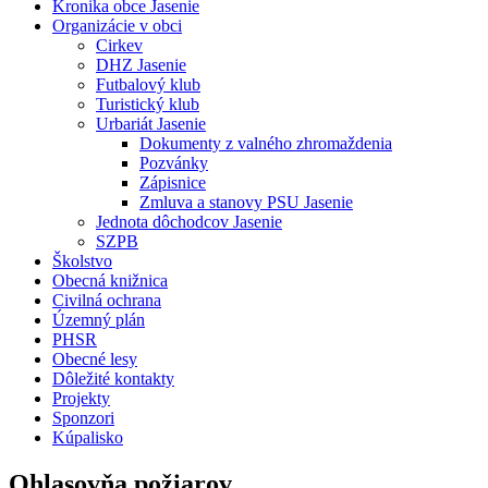
Kronika obce Jasenie
Organizácie v obci
Cirkev
DHZ Jasenie
Futbalový klub
Turistický klub
Urbariát Jasenie
Dokumenty z valného zhromaždenia
Pozvánky
Zápisnice
Zmluva a stanovy PSU Jasenie
Jednota dôchodcov Jasenie
SZPB
Školstvo
Obecná knižnica
Civilná ochrana
Územný plán
PHSR
Obecné lesy
Dôležité kontakty
Projekty
Sponzori
Kúpalisko
Ohlasovňa požiarov