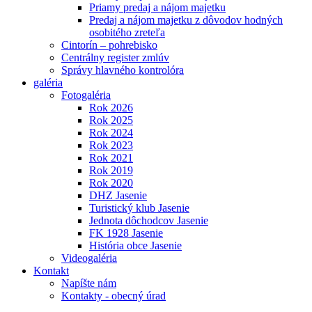
Priamy predaj a nájom majetku
Predaj a nájom majetku z dôvodov hodných
osobitého zreteľa
Cintorín – pohrebisko
Centrálny register zmlúv
Správy hlavného kontrolóra
galéria
Fotogaléria
Rok 2026
Rok 2025
Rok 2024
Rok 2023
Rok 2021
Rok 2019
Rok 2020
DHZ Jasenie
Turistický klub Jasenie
Jednota dôchodcov Jasenie
FK 1928 Jasenie
História obce Jasenie
Videogaléria
Kontakt
Napíšte nám
Kontakty - obecný úrad