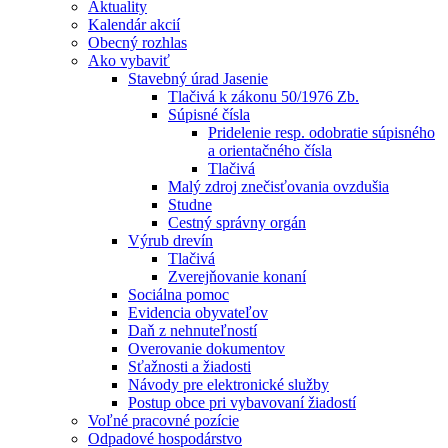
Aktuality
Kalendár akcií
Obecný rozhlas
Ako vybaviť
Stavebný úrad Jasenie
Tlačivá k zákonu 50/1976 Zb.
Súpisné čísla
Pridelenie resp. odobratie súpisného
a orientačného čísla
Tlačivá
Malý zdroj znečisťovania ovzdušia
Studne
Cestný správny orgán
Výrub drevín
Tlačivá
Zverejňovanie konaní
Sociálna pomoc
Evidencia obyvateľov
Daň z nehnuteľností
Overovanie dokumentov
Sťažnosti a žiadosti
Návody pre elektronické služby
Postup obce pri vybavovaní žiadostí
Voľné pracovné pozície
Odpadové hospodárstvo