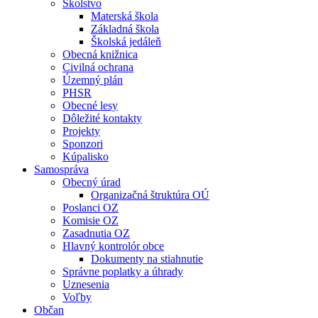
Školstvo
Materská škola
Základná škola
Školská jedáleň
Obecná knižnica
Civilná ochrana
Územný plán
PHSR
Obecné lesy
Dôležité kontakty
Projekty
Sponzori
Kúpalisko
Samospráva
Obecný úrad
Organizačná štruktúra OÚ
Poslanci OZ
Komisie OZ
Zasadnutia OZ
Hlavný kontrolór obce
Dokumenty na stiahnutie
Správne poplatky a úhrady
Uznesenia
Voľby
Občan