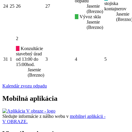
odpadu
stojiska
24
25
26
27
Jasenie
kontajnerov
(Brezno)
Jasenie
Vývoz skla
(Brezno
Jasenie
(Brezno)
2
Konzultácie
stavebný úrad
31
1
od 13:00 do
3
4
5
15:00hod.
Jasenie
(Brezno)
Kalendár zvozu odpadu
Mobilná aplikácia
Sledujte informácie z nášho webu v
mobilnej aplikácii -
V OBRAZE.