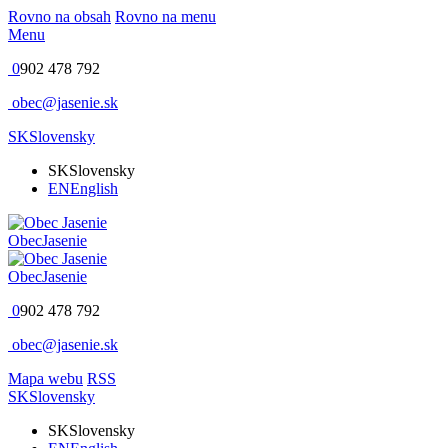
Rovno na obsah
Rovno na menu
Menu
0
902 478 792
obec@jasenie.sk
SK
Slovensky
SK
Slovensky
EN
English
Obec
Jasenie
Obec
Jasenie
0
902 478 792
obec@jasenie.sk
Mapa webu
RSS
SK
Slovensky
SK
Slovensky