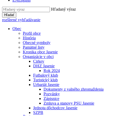
EN
English
Hľadaný výraz
Hľadať
rozšírené vyhľadávanie
Obec
Profil obce
História
Obecné symboly
Pamätné listy
Kronika obce Jasenie
Organizácie v obci
Cirkev
DHZ Jasenie
Rok 2024
Futbalový klub
Turistický klub
Urbariát Jasenie
Dokumenty z valného zhromaždenia
Pozvánky
Zápisnice
Zmluva a stanovy PSU Jasenie
Jednota dôchodcov Jasenie
SZPB