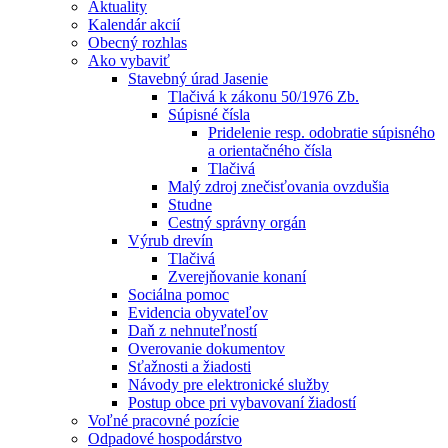
Aktuality
Kalendár akcií
Obecný rozhlas
Ako vybaviť
Stavebný úrad Jasenie
Tlačivá k zákonu 50/1976 Zb.
Súpisné čísla
Pridelenie resp. odobratie súpisného
a orientačného čísla
Tlačivá
Malý zdroj znečisťovania ovzdušia
Studne
Cestný správny orgán
Výrub drevín
Tlačivá
Zverejňovanie konaní
Sociálna pomoc
Evidencia obyvateľov
Daň z nehnuteľností
Overovanie dokumentov
Sťažnosti a žiadosti
Návody pre elektronické služby
Postup obce pri vybavovaní žiadostí
Voľné pracovné pozície
Odpadové hospodárstvo