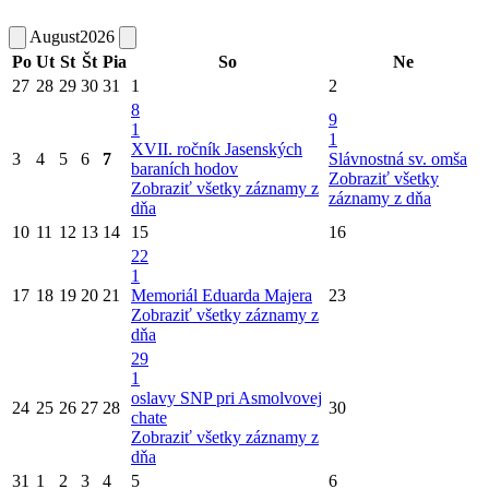
August
2026
Po
Ut
St
Št
Pia
So
Ne
27
28
29
30
31
1
2
8
9
1
1
XVII. ročník Jasenských
3
4
5
6
7
Slávnostná sv. omša
baraních hodov
Zobraziť všetky
Zobraziť všetky záznamy z
záznamy z dňa
dňa
10
11
12
13
14
15
16
22
1
17
18
19
20
21
Memoriál Eduarda Majera
23
Zobraziť všetky záznamy z
dňa
29
1
oslavy SNP pri Asmolvovej
24
25
26
27
28
30
chate
Zobraziť všetky záznamy z
dňa
31
1
2
3
4
5
6