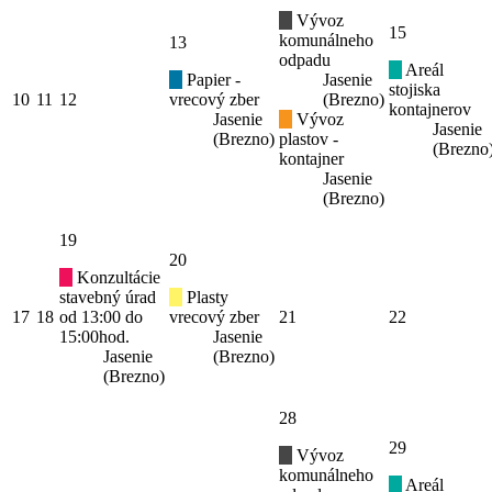
Vývoz
15
komunálneho
13
odpadu
Areál
Papier -
Jasenie
stojiska
10
11
12
vrecový zber
(Brezno)
kontajnerov
Jasenie
Vývoz
Jasenie
(Brezno)
plastov -
(Brezno
kontajner
Jasenie
(Brezno)
19
20
Konzultácie
stavebný úrad
Plasty
17
18
od 13:00 do
vrecový zber
21
22
15:00hod.
Jasenie
Jasenie
(Brezno)
(Brezno)
28
29
Vývoz
komunálneho
Areál