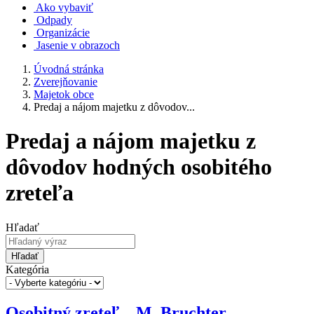
Ako vybaviť
Odpady
Organizácie
Jasenie v obrazoch
Úvodná stránka
Zverejňovanie
Majetok obce
Predaj a nájom majetku z dôvodov...
Predaj a nájom majetku z
dôvodov hodných osobitého
zreteľa
Hľadať
Hľadať
Kategória
Osobitný zreteľ – M. Bruchter