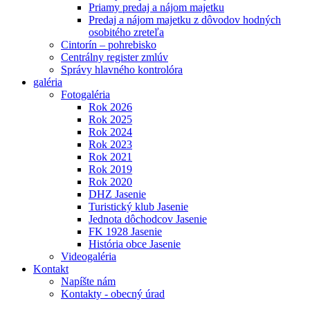
Priamy predaj a nájom majetku
Predaj a nájom majetku z dôvodov hodných
osobitého zreteľa
Cintorín – pohrebisko
Centrálny register zmlúv
Správy hlavného kontrolóra
galéria
Fotogaléria
Rok 2026
Rok 2025
Rok 2024
Rok 2023
Rok 2021
Rok 2019
Rok 2020
DHZ Jasenie
Turistický klub Jasenie
Jednota dôchodcov Jasenie
FK 1928 Jasenie
História obce Jasenie
Videogaléria
Kontakt
Napíšte nám
Kontakty - obecný úrad