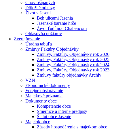
Chov ošípaných
Dôležité odkazy
Život v Jasení
Beh ulicami Jasenia
Jasenské baranie hrče
Život ľudí pod Chabencom
Ohlasovňa požiarov
Zverejňovanie
Úradná tabuľa
Zmluvy Faktúry Objednávky
Zmluvy, Faktúry, Objednávky rok 2026
Zmluvy, Faktúry, Objednávky rok 2025
Zmluvy, Faktúry, Objednávky rok 2024
Zmluvy, Faktúry, Objednávky rok 2023
Zmluvy faktúry objednávky Archív
VZN
Ekonomické dokumenty
Verejné obstarávanie
Majetkové priznania
Dokumenty obce
Kompetencie obce
Smernice a interné predpisy
Štatút obce Jasenie
Majetok obce
Zásady hospodárenia s majetkom obce