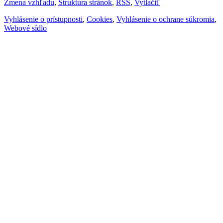
Zmena vzhľadu
,
Štruktúra stránok
,
RSS
,
Vytlačiť
Vyhlásenie o prístupnosti
,
Cookies
,
Vyhlásenie o ochrane súkromia
,
Webové sídlo