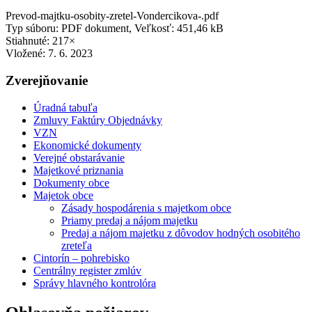
Prevod-majtku-osobity-zretel-Vondercikova-.pdf
Typ súboru: PDF dokument, Veľkosť: 451,46 kB
Stiahnuté: 217×
Vložené:
7. 6. 2023
Zverejňovanie
Úradná tabuľa
Zmluvy Faktúry Objednávky
VZN
Ekonomické dokumenty
Verejné obstarávanie
Majetkové priznania
Dokumenty obce
Majetok obce
Zásady hospodárenia s majetkom obce
Priamy predaj a nájom majetku
Predaj a nájom majetku z dôvodov hodných osobitého
zreteľa
Cintorín – pohrebisko
Centrálny register zmlúv
Správy hlavného kontrolóra