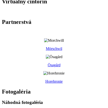
Virtuálny cintorín
Partnerstvá
Mörschwil
Ösagárd
Horehronie
Fotogaléria
Náhodná fotogaléria