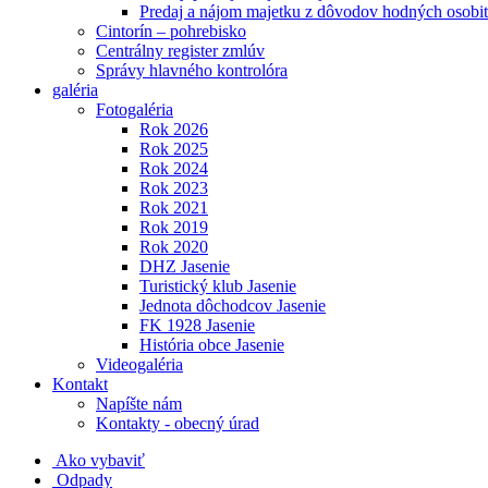
Predaj a nájom majetku z dôvodov hodných osobit
Cintorín – pohrebisko
Centrálny register zmlúv
Správy hlavného kontrolóra
galéria
Fotogaléria
Rok 2026
Rok 2025
Rok 2024
Rok 2023
Rok 2021
Rok 2019
Rok 2020
DHZ Jasenie
Turistický klub Jasenie
Jednota dôchodcov Jasenie
FK 1928 Jasenie
História obce Jasenie
Videogaléria
Kontakt
Napíšte nám
Kontakty - obecný úrad
Ako vybaviť
Odpady