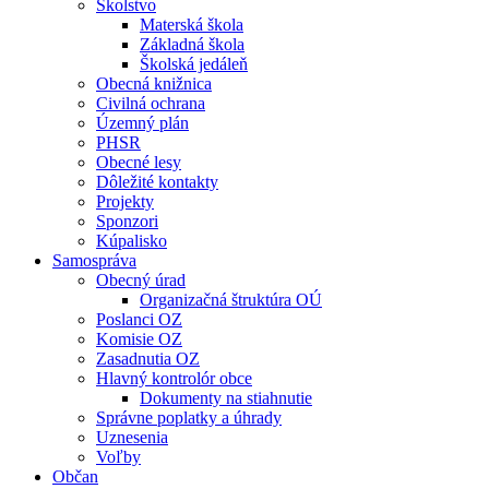
Školstvo
Materská škola
Základná škola
Školská jedáleň
Obecná knižnica
Civilná ochrana
Územný plán
PHSR
Obecné lesy
Dôležité kontakty
Projekty
Sponzori
Kúpalisko
Samospráva
Obecný úrad
Organizačná štruktúra OÚ
Poslanci OZ
Komisie OZ
Zasadnutia OZ
Hlavný kontrolór obce
Dokumenty na stiahnutie
Správne poplatky a úhrady
Uznesenia
Voľby
Občan