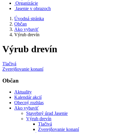
Organizácie
Jasenie v obrazoch
Úvodná stránka
Občan
Ako vybaviť
Výrub drevín
Výrub drevín
Tlačivá
Zverejňovanie konaní
Občan
Aktuality
Kalendár akcií
Obecný rozhlas
Ako vybaviť
Stavebný úrad Jasenie
Výrub drevín
Tlačivá
Zverejňovanie konaní