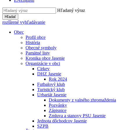
EN
English
Hľadaný výraz
Hľadať
rozšírené vyhľadávanie
Obec
Profil obce
História
Obecné symboly
Pamätné listy
Kronika obce Jasenie
Organizácie v obci
Cirkev
DHZ Jasenie
Rok 2024
Futbalový klub
Turistický klub
Urbariát Jasenie
Dokumenty z valného zhromaždenia
Pozvánky
Zápisnice
Zmluva a stanovy PSU Jasenie
Jednota dôchodcov Jasenie
SZPB