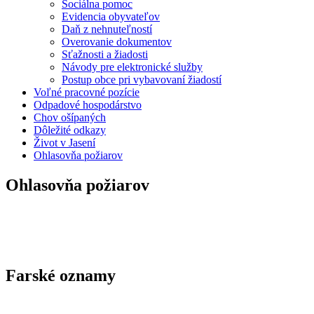
Sociálna pomoc
Evidencia obyvateľov
Daň z nehnuteľností
Overovanie dokumentov
Sťažnosti a žiadosti
Návody pre elektronické služby
Postup obce pri vybavovaní žiadostí
Voľné pracovné pozície
Odpadové hospodárstvo
Chov ošípaných
Dôležité odkazy
Život v Jasení
Ohlasovňa požiarov
Ohlasovňa požiarov
Farské oznamy