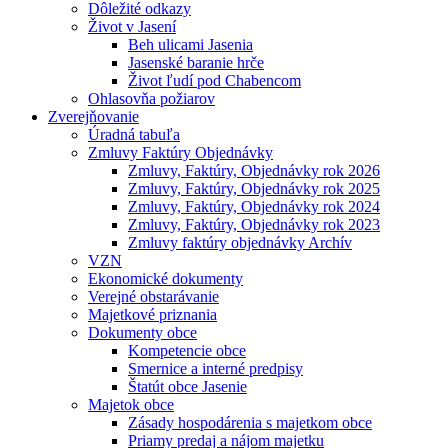
Dôležité odkazy
Život v Jasení
Beh ulicami Jasenia
Jasenské baranie hrče
Život ľudí pod Chabencom
Ohlasovňa požiarov
Zverejňovanie
Úradná tabuľa
Zmluvy Faktúry Objednávky
Zmluvy, Faktúry, Objednávky rok 2026
Zmluvy, Faktúry, Objednávky rok 2025
Zmluvy, Faktúry, Objednávky rok 2024
Zmluvy, Faktúry, Objednávky rok 2023
Zmluvy faktúry objednávky Archív
VZN
Ekonomické dokumenty
Verejné obstarávanie
Majetkové priznania
Dokumenty obce
Kompetencie obce
Smernice a interné predpisy
Štatút obce Jasenie
Majetok obce
Zásady hospodárenia s majetkom obce
Priamy predaj a nájom majetku