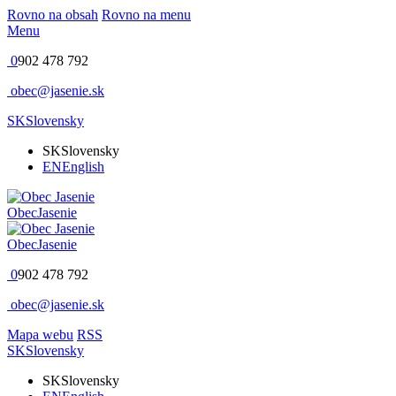
Rovno na obsah
Rovno na menu
Menu
0
902 478 792
obec@jasenie.sk
SK
Slovensky
SK
Slovensky
EN
English
Obec
Jasenie
Obec
Jasenie
0
902 478 792
obec@jasenie.sk
Mapa webu
RSS
SK
Slovensky
SK
Slovensky