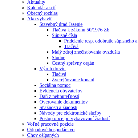
Aktuality
Kalendár akcií
Obecný rozhlas
Ako vybaviť
Stavebný úrad Jasenie
Tlačivá k zákonu 50/1976 Zb.
Súpisné čísla
Pridelenie resp. odobratie súpisného a
Tlačivá
Malý zdroj znečisťovania ovzdušia
Studne
Cestný správny orgán
Výrub drevín
Tlačivá
Zverejňovanie konaní
Sociálna pomoc
Evidencia obyvateľov
Daň z nehnuteľností
Overovanie dokumentov
Sťažnosti a žiadosti
Návody pre elektronické služby
Postup obce pri vybavovaní žiadostí
Voľné pracovné pozície
Odpadové hospodárstvo
Chov ošípaných