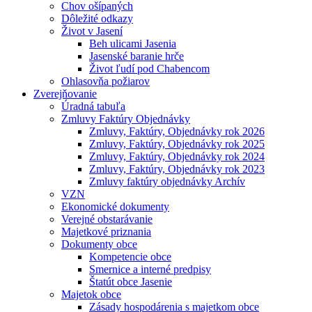
Chov ošípaných
Dôležité odkazy
Život v Jasení
Beh ulicami Jasenia
Jasenské baranie hrče
Život ľudí pod Chabencom
Ohlasovňa požiarov
Zverejňovanie
Úradná tabuľa
Zmluvy Faktúry Objednávky
Zmluvy, Faktúry, Objednávky rok 2026
Zmluvy, Faktúry, Objednávky rok 2025
Zmluvy, Faktúry, Objednávky rok 2024
Zmluvy, Faktúry, Objednávky rok 2023
Zmluvy faktúry objednávky Archív
VZN
Ekonomické dokumenty
Verejné obstarávanie
Majetkové priznania
Dokumenty obce
Kompetencie obce
Smernice a interné predpisy
Štatút obce Jasenie
Majetok obce
Zásady hospodárenia s majetkom obce