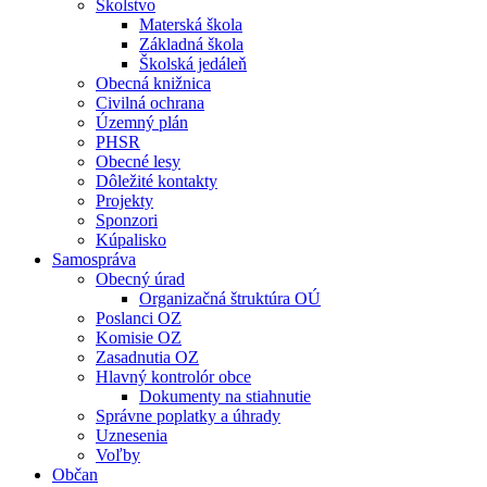
Školstvo
Materská škola
Základná škola
Školská jedáleň
Obecná knižnica
Civilná ochrana
Územný plán
PHSR
Obecné lesy
Dôležité kontakty
Projekty
Sponzori
Kúpalisko
Samospráva
Obecný úrad
Organizačná štruktúra OÚ
Poslanci OZ
Komisie OZ
Zasadnutia OZ
Hlavný kontrolór obce
Dokumenty na stiahnutie
Správne poplatky a úhrady
Uznesenia
Voľby
Občan