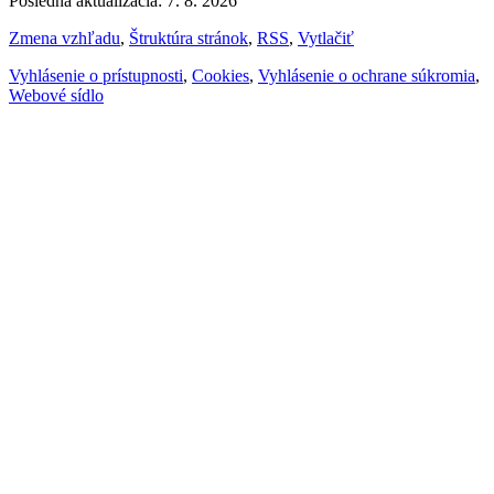
Posledná aktualizácia: 7. 8. 2026
Zmena vzhľadu
,
Štruktúra stránok
,
RSS
,
Vytlačiť
Vyhlásenie o prístupnosti
,
Cookies
,
Vyhlásenie o ochrane súkromia
,
Webové sídlo