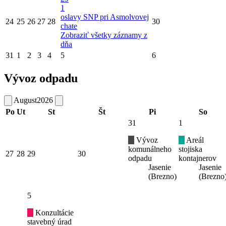
1
oslavy SNP pri Asmolvovej
24
25
26
27
28
30
chate
Zobraziť všetky záznamy z
dňa
31
1
2
3
4
5
6
Vývoz odpadu
August
2026
Po
Ut
St
Št
Pi
So
31
1
Vývoz
Areál
komunálneho
stojiska
27
28
29
30
odpadu
kontajnerov
Jasenie
Jasenie
(Brezno)
(Brezno
5
Konzultácie
stavebný úrad