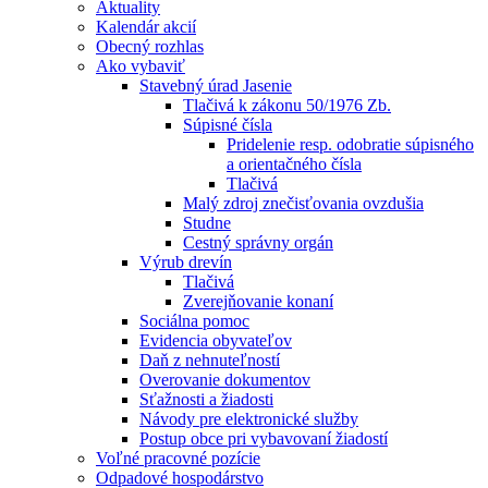
Aktuality
Kalendár akcií
Obecný rozhlas
Ako vybaviť
Stavebný úrad Jasenie
Tlačivá k zákonu 50/1976 Zb.
Súpisné čísla
Pridelenie resp. odobratie súpisného
a orientačného čísla
Tlačivá
Malý zdroj znečisťovania ovzdušia
Studne
Cestný správny orgán
Výrub drevín
Tlačivá
Zverejňovanie konaní
Sociálna pomoc
Evidencia obyvateľov
Daň z nehnuteľností
Overovanie dokumentov
Sťažnosti a žiadosti
Návody pre elektronické služby
Postup obce pri vybavovaní žiadostí
Voľné pracovné pozície
Odpadové hospodárstvo