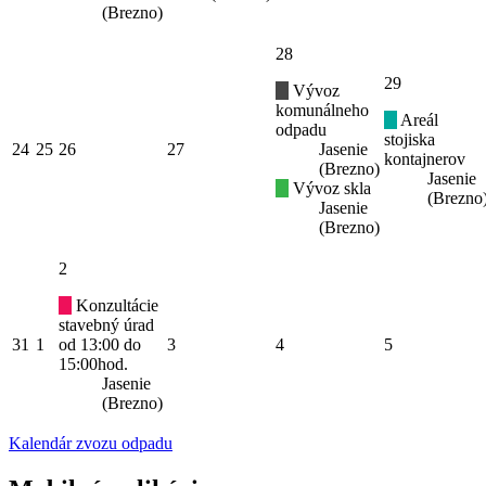
(Brezno)
28
29
Vývoz
komunálneho
Areál
odpadu
stojiska
24
25
26
27
Jasenie
kontajnerov
(Brezno)
Jasenie
Vývoz skla
(Brezno
Jasenie
(Brezno)
2
Konzultácie
stavebný úrad
31
1
od 13:00 do
3
4
5
15:00hod.
Jasenie
(Brezno)
Kalendár zvozu odpadu