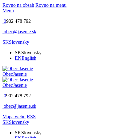
Rovno na obsah
Rovno na menu
Menu
0
902 478 792
obec@jasenie.sk
SK
Slovensky
SK
Slovensky
EN
English
Obec
Jasenie
Obec
Jasenie
0
902 478 792
obec@jasenie.sk
Mapa webu
RSS
SK
Slovensky
SK
Slovensky