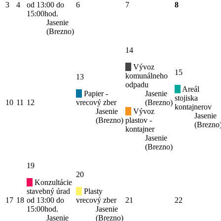
3
4
od 13:00 do
6
7
8
15:00hod.
Jasenie
(Brezno)
14
Vývoz
15
komunálneho
13
odpadu
Areál
Papier -
Jasenie
stojiska
10
11
12
vrecový zber
(Brezno)
kontajnerov
Jasenie
Vývoz
Jasenie
(Brezno)
plastov -
(Brezno
kontajner
Jasenie
(Brezno)
19
20
Konzultácie
stavebný úrad
Plasty
17
18
od 13:00 do
vrecový zber
21
22
15:00hod.
Jasenie
Jasenie
(Brezno)