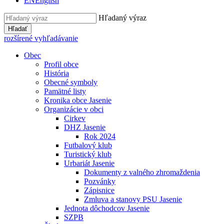
EN
English
Hľadaný výraz
Hľadať
rozšírené vyhľadávanie
Obec
Profil obce
História
Obecné symboly
Pamätné listy
Kronika obce Jasenie
Organizácie v obci
Cirkev
DHZ Jasenie
Rok 2024
Futbalový klub
Turistický klub
Urbariát Jasenie
Dokumenty z valného zhromaždenia
Pozvánky
Zápisnice
Zmluva a stanovy PSU Jasenie
Jednota dôchodcov Jasenie
SZPB