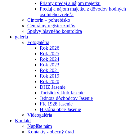
Priamy predaj a nájom majetku
Predaj a nájom majetku z dôvodov hodných
osobitého zreteľa
Cintorín – pohrebisko
Centrálny register zmlúv
Správy hlavného kontrolóra
galéria
Fotogaléria
Rok 2026
Rok 2025
Rok 2024
Rok 2023
Rok 2021
Rok 2019
Rok 2020
DHZ Jasenie
Turistický klub Jasenie
Jednota dôchodcov Jasenie
FK 1928 Jasenie
História obce Jasenie
Videogaléria
Kontakt
Napíšte nám
Kontakty - obecný úrad