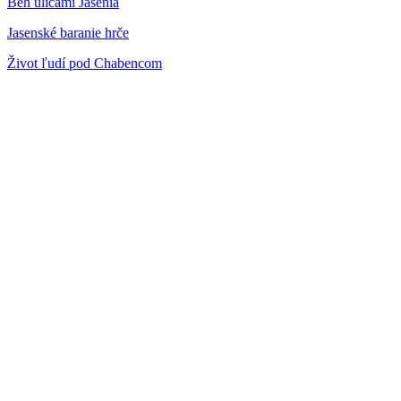
Beh ulicami Jasenia
Jasenské baranie hrče
Život ľudí pod Chabencom