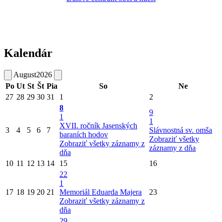
Kalendár
August
2026
Po
Ut
St
Št
Pia
So
Ne
27
28
29
30
31
1
2
8
9
1
1
XVII. ročník Jasenských
3
4
5
6
7
Slávnostná sv. omša
baraních hodov
Zobraziť všetky
Zobraziť všetky záznamy z
záznamy z dňa
dňa
10
11
12
13
14
15
16
22
1
17
18
19
20
21
Memoriál Eduarda Majera
23
Zobraziť všetky záznamy z
dňa
29