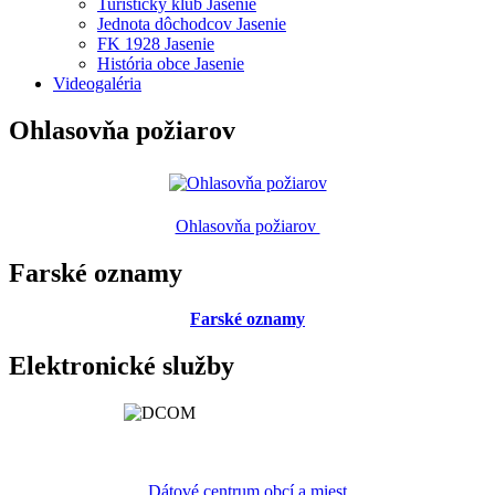
Turistický klub Jasenie
Jednota dôchodcov Jasenie
FK 1928 Jasenie
História obce Jasenie
Videogaléria
Ohlasovňa požiarov
Ohlasovňa požiarov
Farské oznamy
Farské oznamy
Elektronické služby
Dátové centrum obcí a miest