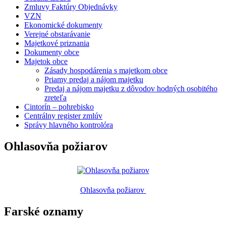
Zmluvy Faktúry Objednávky
VZN
Ekonomické dokumenty
Verejné obstarávanie
Majetkové priznania
Dokumenty obce
Majetok obce
Zásady hospodárenia s majetkom obce
Priamy predaj a nájom majetku
Predaj a nájom majetku z dôvodov hodných osobitého
zreteľa
Cintorín – pohrebisko
Centrálny register zmlúv
Správy hlavného kontrolóra
Ohlasovňa požiarov
Ohlasovňa požiarov
Farské oznamy