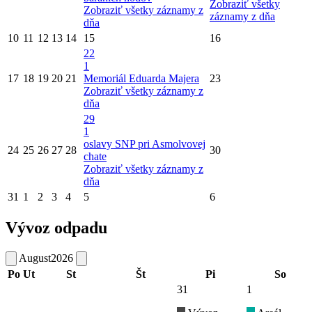
Zobraziť všetky
Zobraziť všetky záznamy z
záznamy z dňa
dňa
10
11
12
13
14
15
16
22
1
17
18
19
20
21
Memoriál Eduarda Majera
23
Zobraziť všetky záznamy z
dňa
29
1
oslavy SNP pri Asmolvovej
24
25
26
27
28
30
chate
Zobraziť všetky záznamy z
dňa
31
1
2
3
4
5
6
Vývoz odpadu
August
2026
Po
Ut
St
Št
Pi
So
31
1