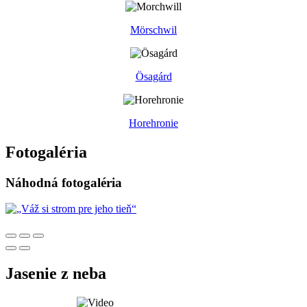
Mörschwil
Ösagárd
Horehronie
Fotogaléria
Náhodná fotogaléria
Jasenie z neba