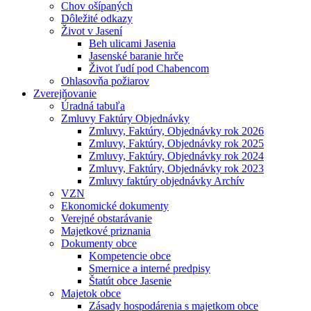
Chov ošípaných
Dôležité odkazy
Život v Jasení
Beh ulicami Jasenia
Jasenské baranie hrče
Život ľudí pod Chabencom
Ohlasovňa požiarov
Zverejňovanie
Úradná tabuľa
Zmluvy Faktúry Objednávky
Zmluvy, Faktúry, Objednávky rok 2026
Zmluvy, Faktúry, Objednávky rok 2025
Zmluvy, Faktúry, Objednávky rok 2024
Zmluvy, Faktúry, Objednávky rok 2023
Zmluvy faktúry objednávky Archív
VZN
Ekonomické dokumenty
Verejné obstarávanie
Majetkové priznania
Dokumenty obce
Kompetencie obce
Smernice a interné predpisy
Štatút obce Jasenie
Majetok obce
Zásady hospodárenia s majetkom obce