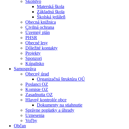
Školstvo
Materská škola
Základná škola
Školská jedáleň
Obecná knižnica
Civilná ochrana
Územný plán
PHSR
Obecné lesy
Dôležité kontakty
Projekty
Sponzori
Kúpalisko
Samospráva
Obecný úrad
Organizačná štruktúra OÚ
Poslanci OZ
Komisie OZ
Zasadnutia OZ
Hlavný kontrolór obce
Dokumenty na stiahnutie
Správne poplatky a úhrady
Uznesenia
Voľby
Občan