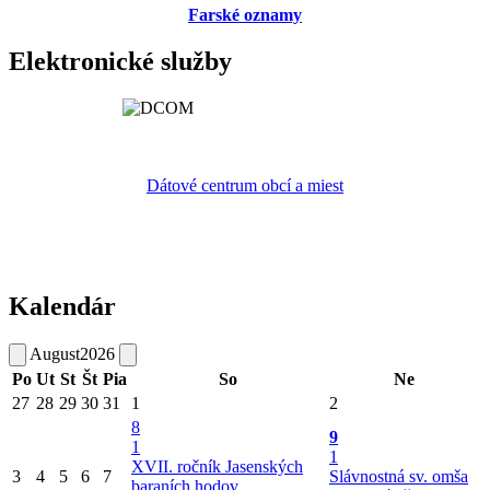
Farské oznamy
Elektronické služby
Dátové centrum obcí a miest
Kalendár
August
2026
Po
Ut
St
Št
Pia
So
Ne
27
28
29
30
31
1
2
8
9
1
1
XVII. ročník Jasenských
3
4
5
6
7
Slávnostná sv. omša
baraních hodov