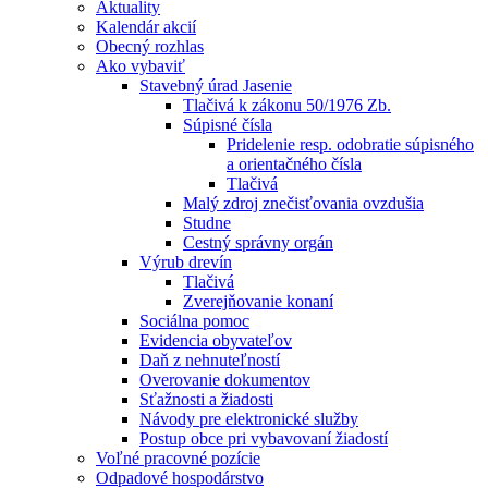
Aktuality
Kalendár akcií
Obecný rozhlas
Ako vybaviť
Stavebný úrad Jasenie
Tlačivá k zákonu 50/1976 Zb.
Súpisné čísla
Pridelenie resp. odobratie súpisného
a orientačného čísla
Tlačivá
Malý zdroj znečisťovania ovzdušia
Studne
Cestný správny orgán
Výrub drevín
Tlačivá
Zverejňovanie konaní
Sociálna pomoc
Evidencia obyvateľov
Daň z nehnuteľností
Overovanie dokumentov
Sťažnosti a žiadosti
Návody pre elektronické služby
Postup obce pri vybavovaní žiadostí
Voľné pracovné pozície
Odpadové hospodárstvo