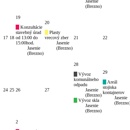
Jasenie
(Brezno)
19
20
Konzultácie
stavebný úrad
Plasty
17
18
od 13:00 do
vrecový zber
21
22
15:00hod.
Jasenie
Jasenie
(Brezno)
(Brezno)
28
29
Vývoz
komunálneho
Areál
odpadu
stojiska
24
25
26
27
Jasenie
kontajnerov
(Brezno)
Jasenie
Vývoz skla
(Brezno
Jasenie
(Brezno)
2