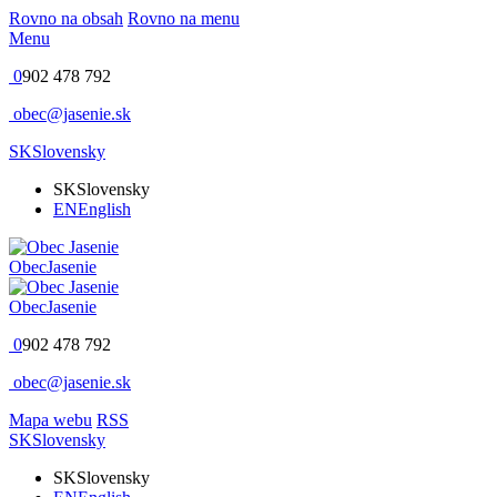
Rovno na obsah
Rovno na menu
Menu
0
902 478 792
obec@jasenie.sk
SK
Slovensky
SK
Slovensky
EN
English
Obec
Jasenie
Obec
Jasenie
0
902 478 792
obec@jasenie.sk
Mapa webu
RSS
SK
Slovensky
SK
Slovensky