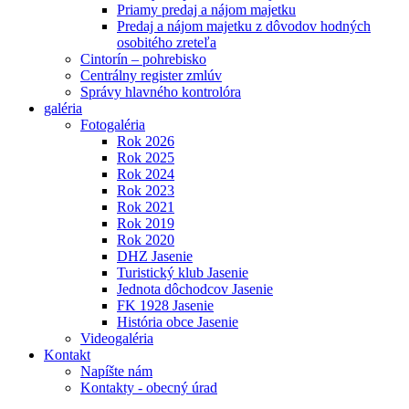
Priamy predaj a nájom majetku
Predaj a nájom majetku z dôvodov hodných
osobitého zreteľa
Cintorín – pohrebisko
Centrálny register zmlúv
Správy hlavného kontrolóra
galéria
Fotogaléria
Rok 2026
Rok 2025
Rok 2024
Rok 2023
Rok 2021
Rok 2019
Rok 2020
DHZ Jasenie
Turistický klub Jasenie
Jednota dôchodcov Jasenie
FK 1928 Jasenie
História obce Jasenie
Videogaléria
Kontakt
Napíšte nám
Kontakty - obecný úrad