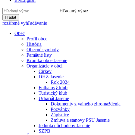
EN
English
Hľadaný výraz
Hľadať
rozšírené vyhľadávanie
Obec
Profil obce
História
Obecné symboly
Pamätné listy
Kronika obce Jasenie
Organizácie v obci
Cirkev
DHZ Jasenie
Rok 2024
Futbalový klub
Turistický klub
Urbariát Jasenie
Dokumenty z valného zhromaždenia
Pozvánky
Zápisnice
Zmluva a stanovy PSU Jasenie
Jednota dôchodcov Jasenie
SZPB