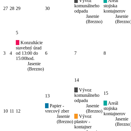
Vývoz
Areál
komunálneho
stojiska
27
28
29
30
odpadu
kontajnerov
Jasenie
Jasenie
(Brezno)
(Brezno
5
Konzultácie
stavebný úrad
3
4
od 13:00 do
6
7
8
15:00hod.
Jasenie
(Brezno)
14
Vývoz
15
komunálneho
13
odpadu
Areál
Papier -
Jasenie
stojiska
10
11
12
vrecový zber
(Brezno)
kontajnerov
Jasenie
Vývoz
Jasenie
(Brezno)
plastov -
(Brezno
kontajner