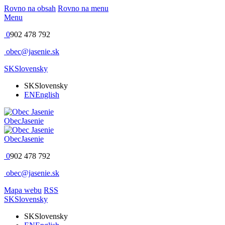
Rovno na obsah
Rovno na menu
Menu
0
902 478 792
obec@jasenie.sk
SK
Slovensky
SK
Slovensky
EN
English
Obec
Jasenie
Obec
Jasenie
0
902 478 792
obec@jasenie.sk
Mapa webu
RSS
SK
Slovensky
SK
Slovensky