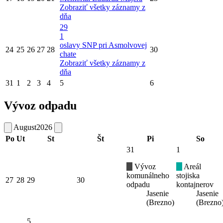
Zobraziť všetky záznamy z
dňa
29
1
oslavy SNP pri Asmolvovej
24
25
26
27
28
30
chate
Zobraziť všetky záznamy z
dňa
31
1
2
3
4
5
6
Vývoz odpadu
August
2026
Po
Ut
St
Št
Pi
So
31
1
Vývoz
Areál
komunálneho
stojiska
27
28
29
30
odpadu
kontajnerov
Jasenie
Jasenie
(Brezno)
(Brezno
5