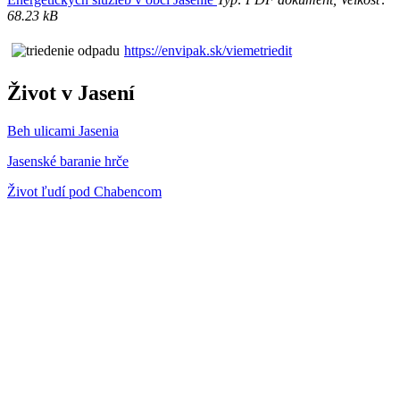
68.23 kB
https://envipak.sk/viemetriedit
Život v Jasení
Beh ulicami Jasenia
Jasenské baranie hrče
Život ľudí pod Chabencom