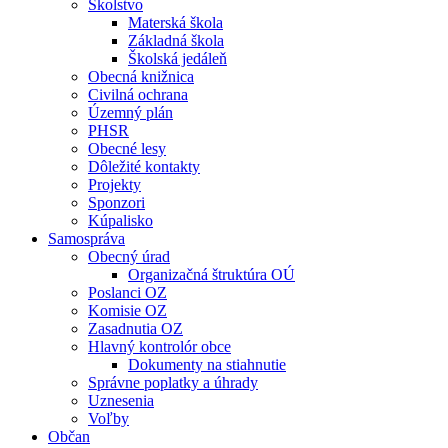
Školstvo
Materská škola
Základná škola
Školská jedáleň
Obecná knižnica
Civilná ochrana
Územný plán
PHSR
Obecné lesy
Dôležité kontakty
Projekty
Sponzori
Kúpalisko
Samospráva
Obecný úrad
Organizačná štruktúra OÚ
Poslanci OZ
Komisie OZ
Zasadnutia OZ
Hlavný kontrolór obce
Dokumenty na stiahnutie
Správne poplatky a úhrady
Uznesenia
Voľby
Občan