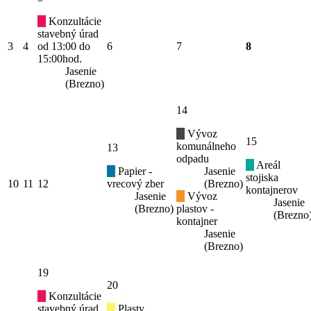
Konzultácie
stavebný úrad
3
4
od 13:00 do
6
7
8
15:00hod.
Jasenie
(Brezno)
14
Vývoz
15
komunálneho
13
odpadu
Areál
Papier -
Jasenie
stojiska
10
11
12
vrecový zber
(Brezno)
kontajnerov
Jasenie
Vývoz
Jasenie
(Brezno)
plastov -
(Brezno
kontajner
Jasenie
(Brezno)
19
20
Konzultácie
stavebný úrad
Plasty