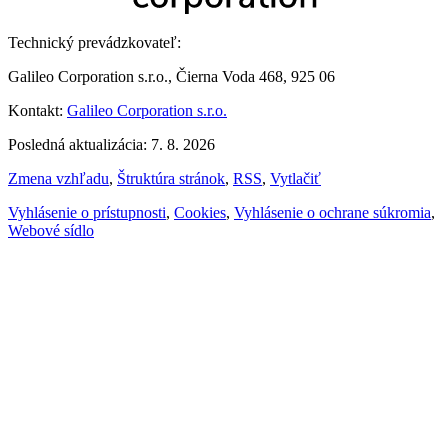
Technický prevádzkovateľ:
Galileo Corporation s.r.o., Čierna Voda 468, 925 06
Kontakt:
Galileo Corporation s.r.o.
Posledná aktualizácia: 7. 8. 2026
Zmena vzhľadu
,
Štruktúra stránok
,
RSS
,
Vytlačiť
Vyhlásenie o prístupnosti
,
Cookies
,
Vyhlásenie o ochrane súkromia
,
Webové sídlo