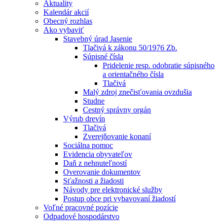
Aktuality
Kalendár akcií
Obecný rozhlas
Ako vybaviť
Stavebný úrad Jasenie
Tlačivá k zákonu 50/1976 Zb.
Súpisné čísla
Pridelenie resp. odobratie súpisného
a orientačného čísla
Tlačivá
Malý zdroj znečisťovania ovzdušia
Studne
Cestný správny orgán
Výrub drevín
Tlačivá
Zverejňovanie konaní
Sociálna pomoc
Evidencia obyvateľov
Daň z nehnuteľností
Overovanie dokumentov
Sťažnosti a žiadosti
Návody pre elektronické služby
Postup obce pri vybavovaní žiadostí
Voľné pracovné pozície
Odpadové hospodárstvo