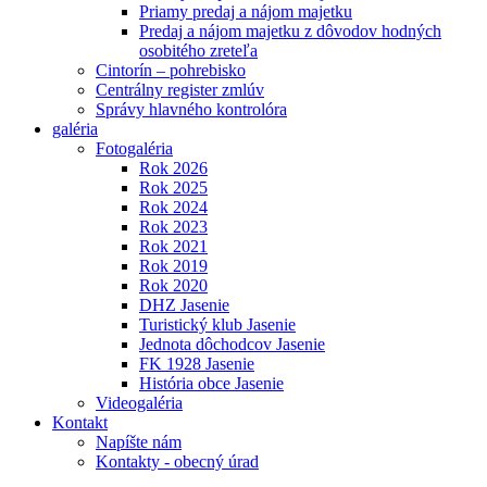
Priamy predaj a nájom majetku
Predaj a nájom majetku z dôvodov hodných
osobitého zreteľa
Cintorín – pohrebisko
Centrálny register zmlúv
Správy hlavného kontrolóra
galéria
Fotogaléria
Rok 2026
Rok 2025
Rok 2024
Rok 2023
Rok 2021
Rok 2019
Rok 2020
DHZ Jasenie
Turistický klub Jasenie
Jednota dôchodcov Jasenie
FK 1928 Jasenie
História obce Jasenie
Videogaléria
Kontakt
Napíšte nám
Kontakty - obecný úrad