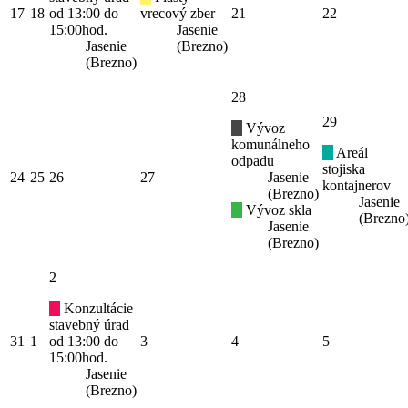
17
18
od 13:00 do
vrecový zber
21
22
15:00hod.
Jasenie
Jasenie
(Brezno)
(Brezno)
28
29
Vývoz
komunálneho
Areál
odpadu
stojiska
24
25
26
27
Jasenie
kontajnerov
(Brezno)
Jasenie
Vývoz skla
(Brezno
Jasenie
(Brezno)
2
Konzultácie
stavebný úrad
31
1
od 13:00 do
3
4
5
15:00hod.
Jasenie
(Brezno)