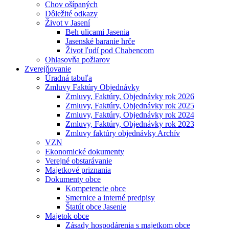
Chov ošípaných
Dôležité odkazy
Život v Jasení
Beh ulicami Jasenia
Jasenské baranie hrče
Život ľudí pod Chabencom
Ohlasovňa požiarov
Zverejňovanie
Úradná tabuľa
Zmluvy Faktúry Objednávky
Zmluvy, Faktúry, Objednávky rok 2026
Zmluvy, Faktúry, Objednávky rok 2025
Zmluvy, Faktúry, Objednávky rok 2024
Zmluvy, Faktúry, Objednávky rok 2023
Zmluvy faktúry objednávky Archív
VZN
Ekonomické dokumenty
Verejné obstarávanie
Majetkové priznania
Dokumenty obce
Kompetencie obce
Smernice a interné predpisy
Štatút obce Jasenie
Majetok obce
Zásady hospodárenia s majetkom obce