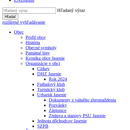
EN
English
Hľadaný výraz
Hľadať
rozšírené vyhľadávanie
Obec
Profil obce
História
Obecné symboly
Pamätné listy
Kronika obce Jasenie
Organizácie v obci
Cirkev
DHZ Jasenie
Rok 2024
Futbalový klub
Turistický klub
Urbariát Jasenie
Dokumenty z valného zhromaždenia
Pozvánky
Zápisnice
Zmluva a stanovy PSU Jasenie
Jednota dôchodcov Jasenie
SZPB