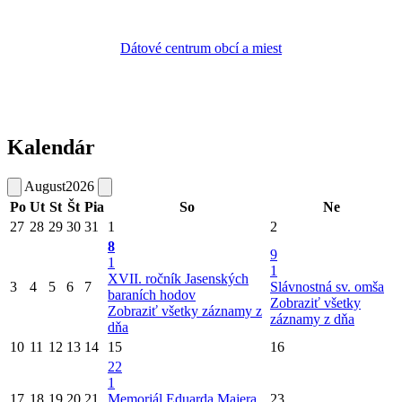
Dátové centrum obcí a miest
Kalendár
August
2026
Po
Ut
St
Št
Pia
So
Ne
27
28
29
30
31
1
2
8
9
1
1
XVII. ročník Jasenských
3
4
5
6
7
Slávnostná sv. omša
baraních hodov
Zobraziť všetky
Zobraziť všetky záznamy z
záznamy z dňa
dňa
10
11
12
13
14
15
16
22
1
17
18
19
20
21
Memoriál Eduarda Majera
23