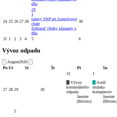
dňa
29
1
oslavy SNP pri Asmolvovej
24
25
26
27
28
30
chate
Zobraziť všetky záznamy z
dňa
31
1
2
3
4
5
6
Vývoz odpadu
August
2026
Po
Ut
St
Št
Pi
So
31
1
Vývoz
Areál
komunálneho
stojiska
27
28
29
30
odpadu
kontajnerov
Jasenie
Jasenie
(Brezno)
(Brezno
5