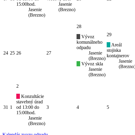
15:00hod.
Jasenie
Jasenie
(Brezno)
(Brezno)
28
29
Vývoz
komunálneho
Areál
odpadu
stojiska
24
25
26
27
Jasenie
kontajnerov
(Brezno)
Jasenie
Vývoz skla
(Brezno
Jasenie
(Brezno)
2
Konzultácie
stavebný úrad
31
1
od 13:00 do
3
4
5
15:00hod.
Jasenie
(Brezno)
Kalendár zvozu odpadu