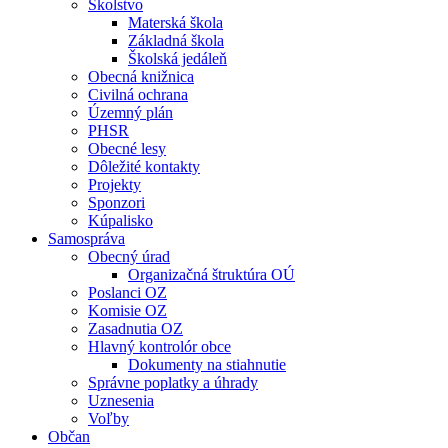
Školstvo
Materská škola
Základná škola
Školská jedáleň
Obecná knižnica
Civilná ochrana
Územný plán
PHSR
Obecné lesy
Dôležité kontakty
Projekty
Sponzori
Kúpalisko
Samospráva
Obecný úrad
Organizačná štruktúra OÚ
Poslanci OZ
Komisie OZ
Zasadnutia OZ
Hlavný kontrolór obce
Dokumenty na stiahnutie
Správne poplatky a úhrady
Uznesenia
Voľby
Občan