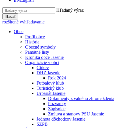
EN
English
Hľadaný výraz
Hľadať
rozšírené vyhľadávanie
Obec
Profil obce
História
Obecné symboly
Pamätné listy
Kronika obce Jasenie
Organizácie v obci
Cirkev
DHZ Jasenie
Rok 2024
Futbalový klub
Turistický klub
Urbariát Jasenie
Dokumenty z valného zhromaždenia
Pozvánky
Zápisnice
Zmluva a stanovy PSU Jasenie
Jednota dôchodcov Jasenie
SZPB