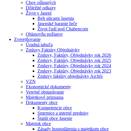
Chov ošípaných
Dôležité odkazy
Život v Jasení
Beh ulicami Jasenia
Jasenské baranie hrče
Život ľudí pod Chabencom
Ohlasovňa požiarov
Zverejňovanie
Úradná tabuľa
Zmluvy Faktúry Objednávky
Zmluvy, Faktúry, Objednávky rok 2026
Zmluvy, Faktúry, Objednávky rok 2025
Zmluvy, Faktúry, Objednávky rok 2024
Zmluvy, Faktúry, Objednávky rok 2023
Zmluvy faktúry objednávky Archív
VZN
Ekonomické dokumenty
Verejné obstarávanie
Majetkové priznania
Dokumenty obce
Kompetencie obce
Smernice a interné predpisy
Štatút obce Jasenie
Majetok obce
Zásady hospodárenia s majetkom obce