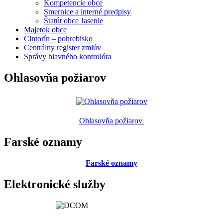
Kompetencie obce
Smernice a interné predpisy
Štatút obce Jasenie
Majetok obce
Cintorín – pohrebisko
Centrálny register zmlúv
Správy hlavného kontrolóra
Ohlasovňa požiarov
Ohlasovňa požiarov
Farské oznamy
Farské oznamy
Elektronické služby