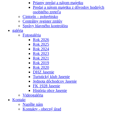
Priamy predaj a nájom majetku
Predaj a nájom majetku z dôvodov hodných
osobitého zreteľa
Cintorín – pohrebisko
Centrálny register zmlúv
Správy hlavného kontrolóra
galéria
Fotogaléria
Rok 2026
Rok 2025
Rok 2024
Rok 2023
Rok 2021
Rok 2019
Rok 2020
DHZ Jasenie
Turistický klub Jasenie
Jednota dôchodcov Jasenie
FK 1928 Jasenie
História obce Jasenie
Videogaléria
Kontakt
Napíšte nám
Kontakty - obecný úrad