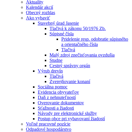
Aktuality
Kalendár akcií
Obecný rozhlas
Ako vybaviť
Stavebný úrad Jasenie
Tlačivá k zákonu 50/1976 Zb.
Súpisné čísla
Pridelenie resp. odobratie súpisného
a orientačného čísla
Tlačivá
Malý zdroj znečisťovania ovzdušia
Studne
Cestný správny orgán
Výrub drevín
Tlačivá
Zverejňovanie konaní
Sociálna pomoc
Evidencia obyvateľov
Daň z nehnuteľností
Overovanie dokumentov
Sťažnosti a žiadosti
Návody pre elektronické služby
Postup obce pri vybavovaní žiadostí
Voľné pracovné pozície
Odpadové hospodárstvo