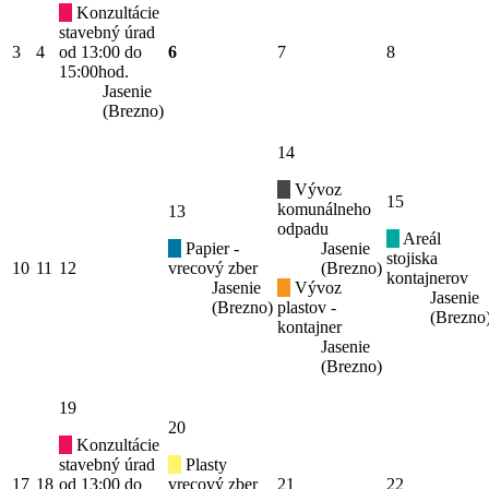
Konzultácie
stavebný úrad
3
4
od 13:00 do
6
7
8
15:00hod.
Jasenie
(Brezno)
14
Vývoz
15
komunálneho
13
odpadu
Areál
Papier -
Jasenie
stojiska
10
11
12
vrecový zber
(Brezno)
kontajnerov
Jasenie
Vývoz
Jasenie
(Brezno)
plastov -
(Brezno
kontajner
Jasenie
(Brezno)
19
20
Konzultácie
stavebný úrad
Plasty
17
18
od 13:00 do
vrecový zber
21
22