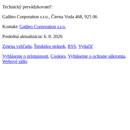
Technický prevádzkovateľ:
Galileo Corporation s.r.o., Čierna Voda 468, 925 06
Kontakt:
Galileo Corporation s.r.o.
Posledná aktualizácia: 6. 8. 2026
Zmena vzhľadu
,
Štruktúra stránok
,
RSS
,
Vytlačiť
Vyhlásenie o prístupnosti
,
Cookies
,
Vyhlásenie o ochrane súkromia
,
Webové sídlo