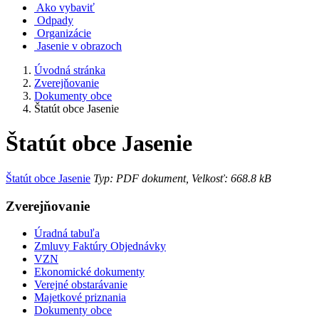
Ako vybaviť
Odpady
Organizácie
Jasenie v obrazoch
Úvodná stránka
Zverejňovanie
Dokumenty obce
Štatút obce Jasenie
Štatút obce Jasenie
Štatút obce Jasenie
Typ: PDF dokument, Velkosť: 668.8 kB
Zverejňovanie
Úradná tabuľa
Zmluvy Faktúry Objednávky
VZN
Ekonomické dokumenty
Verejné obstarávanie
Majetkové priznania
Dokumenty obce