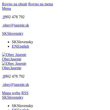
Rovno na obsah
Rovno na menu
Menu
0
902 478 792
obec@jasenie.sk
SK
Slovensky
SK
Slovensky
EN
English
Obec
Jasenie
Obec
Jasenie
0
902 478 792
obec@jasenie.sk
Mapa webu
RSS
SK
Slovensky
SK
Slovensky