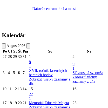
Dátové centrum obcí a miest
Kalendár
August
2026
Po
Ut
St
Št
Pia
So
Ne
27
28
29
30
31
1
2
8
9
1
1
XVII. ročník Jasenských
3
4
5
6
7
Slávnostná sv. omša
baraních hodov
Zobraziť všetky
Zobraziť všetky záznamy z
záznamy z dňa
dňa
10
11
12
13
14
15
16
22
1
17
18
19
20
21
Memoriál Eduarda Majera
23
Zobraziť všetky záznamy z