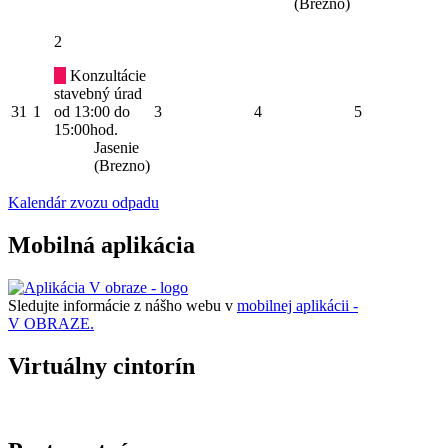
(Brezno)
2
Konzultácie
stavebný úrad
31
1
od 13:00 do
3
4
5
15:00hod.
Jasenie
(Brezno)
Kalendár zvozu odpadu
Mobilná aplikácia
Sledujte informácie z nášho webu v
mobilnej aplikácii -
V OBRAZE.
Virtuálny cintorín