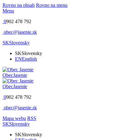
Rovno na obsah
Rovno na menu
Menu
0
902 478 792
obec@jasenie.sk
SK
Slovensky
SK
Slovensky
EN
English
Obec
Jasenie
Obec
Jasenie
0
902 478 792
obec@jasenie.sk
Mapa webu
RSS
SK
Slovensky
SK
Slovensky