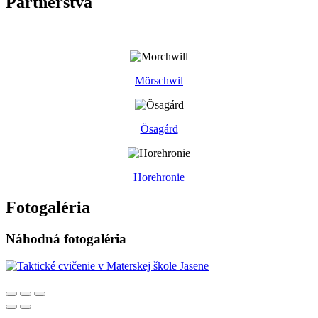
Partnerstvá
Mörschwil
Ösagárd
Horehronie
Fotogaléria
Náhodná fotogaléria