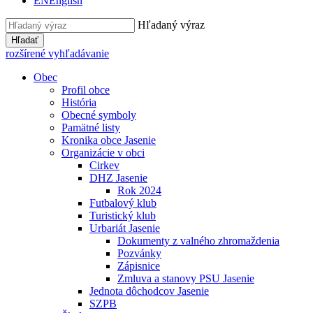
EN
English
Hľadaný výraz
Hľadať
rozšírené vyhľadávanie
Obec
Profil obce
História
Obecné symboly
Pamätné listy
Kronika obce Jasenie
Organizácie v obci
Cirkev
DHZ Jasenie
Rok 2024
Futbalový klub
Turistický klub
Urbariát Jasenie
Dokumenty z valného zhromaždenia
Pozvánky
Zápisnice
Zmluva a stanovy PSU Jasenie
Jednota dôchodcov Jasenie
SZPB