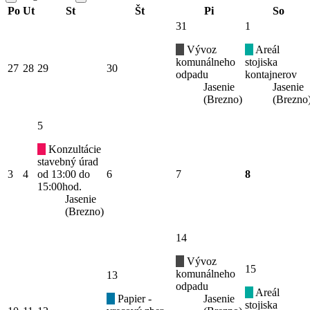
Po
Ut
St
Št
Pi
So
31
1
Vývoz
Areál
komunálneho
stojiska
27
28
29
30
odpadu
kontajnerov
Jasenie
Jasenie
(Brezno)
(Brezno
5
Konzultácie
stavebný úrad
3
4
od 13:00 do
6
7
8
15:00hod.
Jasenie
(Brezno)
14
Vývoz
15
komunálneho
13
odpadu
Areál
Papier -
Jasenie
stojiska