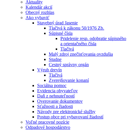
Aktuality
Kalendár akcií
Obecný rozhlas
Ako vybaviť
Stavebný úrad Jasenie
Tlačivá k zákonu 50/1976 Zb.
Súpisné čísla
Pridelenie resp. odobratie súpisného
a orientačného čísla
Tlačivá
Malý zdroj znečisťovania ovzdušia
Studne
Cestný správny orgán
Výrub drevín
Tlačivá
Zverejňovanie konaní
Sociálna pomoc
Evidencia obyvateľov
Daň z nehnuteľností
Overovanie dokumentov
Sťažnosti a žiadosti
Návody pre elektronické služby
Postup obce pri vybavovaní žiadostí
Voľné pracovné pozície
Odpadové hospodárstvo