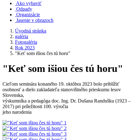
Ako vybaviť
Odpady
Organizácie
Jasenie v obrazoch
Úvodná stránka
galéria
Fotogaléria
Rok 2023
"Keť som išiou čes tú horu"
"Keť som išiou čes tú horu"
Cieľom seminára konaného 19. októbra 2023 bolo priblížiť
osobnosť a dielo zakladateľa stanovištného prieskumu lesov
Slovenska,
výskumníka a pedagóga doc. Ing. Dr. Dušana Randušku (1923 –
2017) pri príležitosti 100. výročia
jeho narodenia