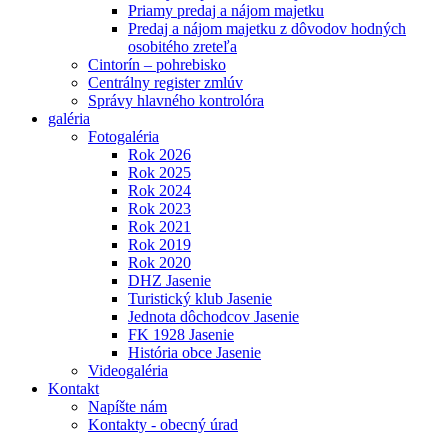
Priamy predaj a nájom majetku
Predaj a nájom majetku z dôvodov hodných
osobitého zreteľa
Cintorín – pohrebisko
Centrálny register zmlúv
Správy hlavného kontrolóra
galéria
Fotogaléria
Rok 2026
Rok 2025
Rok 2024
Rok 2023
Rok 2021
Rok 2019
Rok 2020
DHZ Jasenie
Turistický klub Jasenie
Jednota dôchodcov Jasenie
FK 1928 Jasenie
História obce Jasenie
Videogaléria
Kontakt
Napíšte nám
Kontakty - obecný úrad