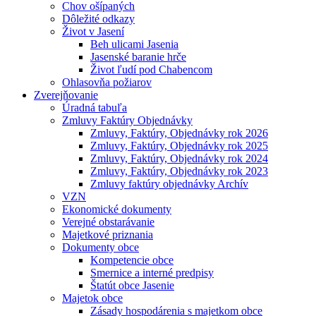
Chov ošípaných
Dôležité odkazy
Život v Jasení
Beh ulicami Jasenia
Jasenské baranie hrče
Život ľudí pod Chabencom
Ohlasovňa požiarov
Zverejňovanie
Úradná tabuľa
Zmluvy Faktúry Objednávky
Zmluvy, Faktúry, Objednávky rok 2026
Zmluvy, Faktúry, Objednávky rok 2025
Zmluvy, Faktúry, Objednávky rok 2024
Zmluvy, Faktúry, Objednávky rok 2023
Zmluvy faktúry objednávky Archív
VZN
Ekonomické dokumenty
Verejné obstarávanie
Majetkové priznania
Dokumenty obce
Kompetencie obce
Smernice a interné predpisy
Štatút obce Jasenie
Majetok obce
Zásady hospodárenia s majetkom obce