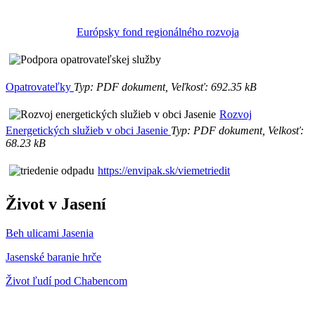
Európsky fond regionálného rozvoja
Opatrovateľky
Typ: PDF dokument, Veľkosť: 692.35 kB
Rozvoj
Energetických služieb v obci Jasenie
Typ: PDF dokument, Velkosť:
68.23 kB
https://envipak.sk/viemetriedit
Život v Jasení
Beh ulicami Jasenia
Jasenské baranie hrče
Život ľudí pod Chabencom