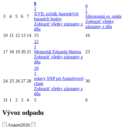
8
9
1
1
XVII. ročník Jasenských
3
4
5
6
7
Slávnostná sv. omša
baraních hodov
Zobraziť všetky
Zobraziť všetky záznamy z
záznamy z dňa
dňa
10
11
12
13
14
15
16
22
1
17
18
19
20
21
Memoriál Eduarda Majera
23
Zobraziť všetky záznamy z
dňa
29
1
oslavy SNP pri Asmolvovej
24
25
26
27
28
30
chate
Zobraziť všetky záznamy z
dňa
31
1
2
3
4
5
6
Vývoz odpadu
August
2026