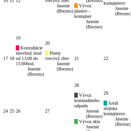
10
11
12
vrecový zber
(Brezno)
kontajnerov
Jasenie
Vývoz
Jasenie
(Brezno)
plastov -
(Brezno
kontajner
Jasenie
(Brezno)
19
20
Konzultácie
stavebný úrad
Plasty
17
18
od 13:00 do
vrecový zber
21
22
15:00hod.
Jasenie
Jasenie
(Brezno)
(Brezno)
28
29
Vývoz
komunálneho
Areál
odpadu
stojiska
24
25
26
27
Jasenie
kontajnerov
(Brezno)
Jasenie
Vývoz skla
(Brezno
Jasenie