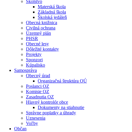
Školstvo
Materská škola
Základná škola
Školská jedáleň
Obecná knižnica
Civilná ochrana
Územný plán
PHSR
Obecné lesy
Dôležité kontakty
Projekty
Sponzori
Kúpalisko
Samospráva
Obecný úrad
Organizačná štruktúra OÚ
Poslanci OZ
Komisie OZ
Zasadnutia OZ
Hlavný kontrolór obce
Dokumenty na stiahnutie
Správne poplatky a úhrady
Uznesenia
Voľby
Občan