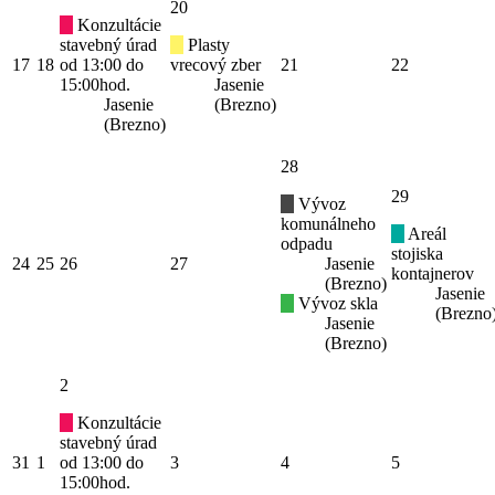
20
Konzultácie
stavebný úrad
Plasty
17
18
od 13:00 do
vrecový zber
21
22
15:00hod.
Jasenie
Jasenie
(Brezno)
(Brezno)
28
29
Vývoz
komunálneho
Areál
odpadu
stojiska
24
25
26
27
Jasenie
kontajnerov
(Brezno)
Jasenie
Vývoz skla
(Brezno
Jasenie
(Brezno)
2
Konzultácie
stavebný úrad
31
1
od 13:00 do
3
4
5
15:00hod.