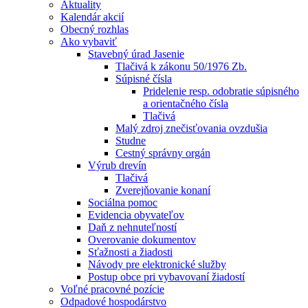
Aktuality
Kalendár akcií
Obecný rozhlas
Ako vybaviť
Stavebný úrad Jasenie
Tlačivá k zákonu 50/1976 Zb.
Súpisné čísla
Pridelenie resp. odobratie súpisného
a orientačného čísla
Tlačivá
Malý zdroj znečisťovania ovzdušia
Studne
Cestný správny orgán
Výrub drevín
Tlačivá
Zverejňovanie konaní
Sociálna pomoc
Evidencia obyvateľov
Daň z nehnuteľností
Overovanie dokumentov
Sťažnosti a žiadosti
Návody pre elektronické služby
Postup obce pri vybavovaní žiadostí
Voľné pracovné pozície
Odpadové hospodárstvo