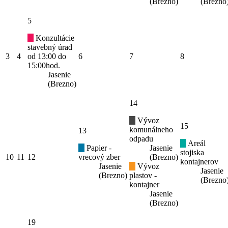
(Brezno)
(Brezno
5
Konzultácie
stavebný úrad
3
4
od 13:00 do
6
7
8
15:00hod.
Jasenie
(Brezno)
14
Vývoz
15
komunálneho
13
odpadu
Areál
Papier -
Jasenie
stojiska
10
11
12
vrecový zber
(Brezno)
kontajnerov
Jasenie
Vývoz
Jasenie
(Brezno)
plastov -
(Brezno
kontajner
Jasenie
(Brezno)
19