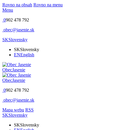
Rovno na obsah
Rovno na menu
Menu
0
902 478 792
obec@jasenie.sk
SK
Slovensky
SK
Slovensky
EN
English
Obec
Jasenie
Obec
Jasenie
0
902 478 792
obec@jasenie.sk
Mapa webu
RSS
SK
Slovensky
SK
Slovensky