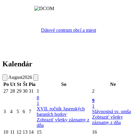
Dátové centrum obcí a miest
Kalendár
August
2026
Po
Ut
St
Št
Pia
So
Ne
27
28
29
30
31
1
2
8
9
1
1
XVII. ročník Jasenských
3
4
5
6
7
Slávnostná sv. omša
baraních hodov
Zobraziť všetky
Zobraziť všetky záznamy z
záznamy z dňa
dňa
10
11
12
13
14
15
16