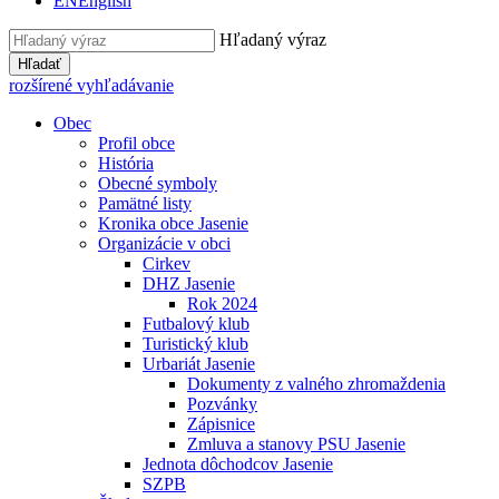
EN
English
Hľadaný výraz
Hľadať
rozšírené vyhľadávanie
Obec
Profil obce
História
Obecné symboly
Pamätné listy
Kronika obce Jasenie
Organizácie v obci
Cirkev
DHZ Jasenie
Rok 2024
Futbalový klub
Turistický klub
Urbariát Jasenie
Dokumenty z valného zhromaždenia
Pozvánky
Zápisnice
Zmluva a stanovy PSU Jasenie
Jednota dôchodcov Jasenie
SZPB