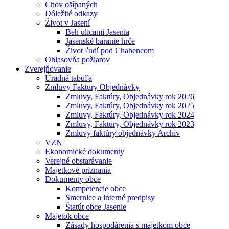
Chov ošípaných
Dôležité odkazy
Život v Jasení
Beh ulicami Jasenia
Jasenské baranie hrče
Život ľudí pod Chabencom
Ohlasovňa požiarov
Zverejňovanie
Úradná tabuľa
Zmluvy Faktúry Objednávky
Zmluvy, Faktúry, Objednávky rok 2026
Zmluvy, Faktúry, Objednávky rok 2025
Zmluvy, Faktúry, Objednávky rok 2024
Zmluvy, Faktúry, Objednávky rok 2023
Zmluvy faktúry objednávky Archív
VZN
Ekonomické dokumenty
Verejné obstarávanie
Majetkové priznania
Dokumenty obce
Kompetencie obce
Smernice a interné predpisy
Štatút obce Jasenie
Majetok obce
Zásady hospodárenia s majetkom obce