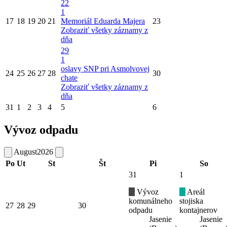
22
1
17
18
19
20
21
Memoriál Eduarda Majera
23
Zobraziť všetky záznamy z
dňa
29
1
oslavy SNP pri Asmolvovej
24
25
26
27
28
30
chate
Zobraziť všetky záznamy z
dňa
31
1
2
3
4
5
6
Vývoz odpadu
August
2026
Po
Ut
St
Št
Pi
So
31
1
Vývoz
Areál
komunálneho
stojiska
27
28
29
30
odpadu
kontajnerov
Jasenie
Jasenie