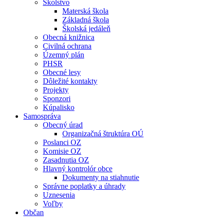
Školstvo
Materská škola
Základná škola
Školská jedáleň
Obecná knižnica
Civilná ochrana
Územný plán
PHSR
Obecné lesy
Dôležité kontakty
Projekty
Sponzori
Kúpalisko
Samospráva
Obecný úrad
Organizačná štruktúra OÚ
Poslanci OZ
Komisie OZ
Zasadnutia OZ
Hlavný kontrolór obce
Dokumenty na stiahnutie
Správne poplatky a úhrady
Uznesenia
Voľby
Občan