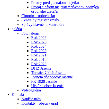
Priamy predaj a nájom majetku
Predaj a nájom majetku z dôvodov hodných
osobitého zreteľa
Cintorín – pohrebisko
Centrálny register zmlúv
Správy hlavného kontrolóra
galéria
Fotogaléria
Rok 2026
Rok 2025
Rok 2024
Rok 2023
Rok 2021
Rok 2019
Rok 2020
DHZ Jasenie
Turistický klub Jasenie
Jednota dôchodcov Jasenie
FK 1928 Jasenie
História obce Jasenie
Videogaléria
Kontakt
Napíšte nám
Kontakty - obecný úrad