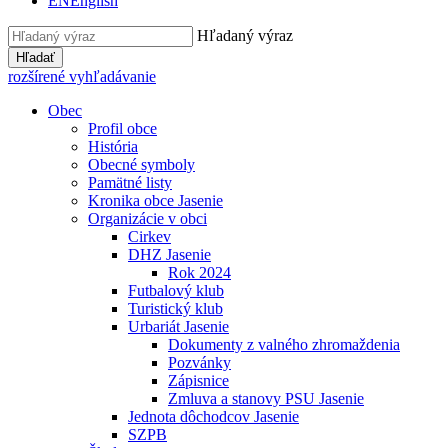
EN
English
Hľadaný výraz
Hľadať
rozšírené vyhľadávanie
Obec
Profil obce
História
Obecné symboly
Pamätné listy
Kronika obce Jasenie
Organizácie v obci
Cirkev
DHZ Jasenie
Rok 2024
Futbalový klub
Turistický klub
Urbariát Jasenie
Dokumenty z valného zhromaždenia
Pozvánky
Zápisnice
Zmluva a stanovy PSU Jasenie
Jednota dôchodcov Jasenie
SZPB