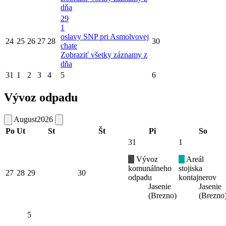
dňa
29
1
oslavy SNP pri Asmolvovej
24
25
26
27
28
30
chate
Zobraziť všetky záznamy z
dňa
31
1
2
3
4
5
6
Vývoz odpadu
August
2026
Po
Ut
St
Št
Pi
So
31
1
Vývoz
Areál
komunálneho
stojiska
27
28
29
30
odpadu
kontajnerov
Jasenie
Jasenie
(Brezno)
(Brezno
5