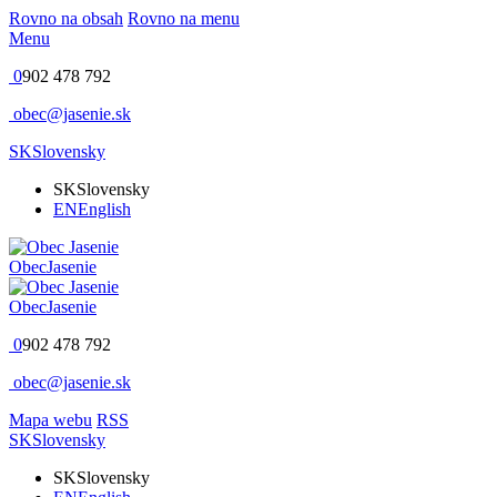
Rovno na obsah
Rovno na menu
Menu
0
902 478 792
obec@jasenie.sk
SK
Slovensky
SK
Slovensky
EN
English
Obec
Jasenie
Obec
Jasenie
0
902 478 792
obec@jasenie.sk
Mapa webu
RSS
SK
Slovensky
SK
Slovensky