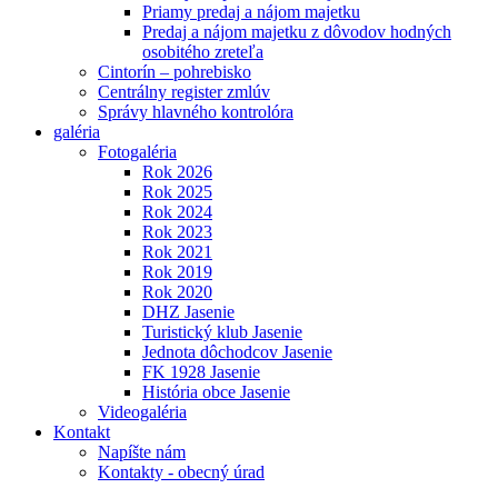
Priamy predaj a nájom majetku
Predaj a nájom majetku z dôvodov hodných
osobitého zreteľa
Cintorín – pohrebisko
Centrálny register zmlúv
Správy hlavného kontrolóra
galéria
Fotogaléria
Rok 2026
Rok 2025
Rok 2024
Rok 2023
Rok 2021
Rok 2019
Rok 2020
DHZ Jasenie
Turistický klub Jasenie
Jednota dôchodcov Jasenie
FK 1928 Jasenie
História obce Jasenie
Videogaléria
Kontakt
Napíšte nám
Kontakty - obecný úrad