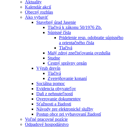
Aktuality
Kalendár akcií
Obecný rozhlas
Ako vybaviť
Stavebný úrad Jasenie
Tlačivá k zákonu 50/1976 Zb.
Súpisné čísla
Pridelenie resp. odobratie súpisného
a orientačného čísla
Tlačivá
Malý zdroj znečisťovania ovzdušia
Studne
Cestný správny orgán
Výrub drevín
Tlačivá
Zverejňovanie konaní
Sociálna pomoc
Evidencia obyvateľov
Daň z nehnuteľností
Overovanie dokumentov
Sťažnosti a žiadosti
Návody pre elektronické služby
Postup obce pri vybavovaní žiadostí
Voľné pracovné pozície
Odpadové hospodárstvo