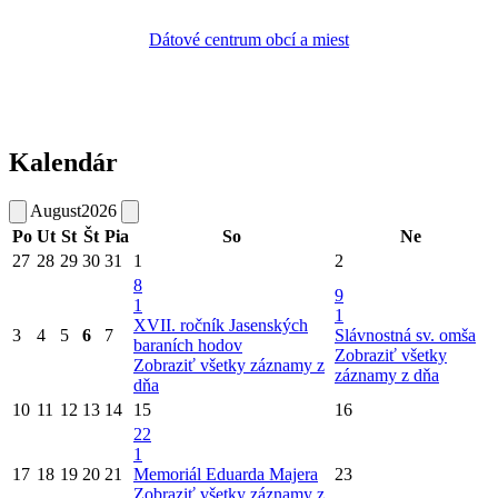
Dátové centrum obcí a miest
Kalendár
August
2026
Po
Ut
St
Št
Pia
So
Ne
27
28
29
30
31
1
2
8
9
1
1
XVII. ročník Jasenských
3
4
5
6
7
Slávnostná sv. omša
baraních hodov
Zobraziť všetky
Zobraziť všetky záznamy z
záznamy z dňa
dňa
10
11
12
13
14
15
16
22
1
17
18
19
20
21
Memoriál Eduarda Majera
23
Zobraziť všetky záznamy z