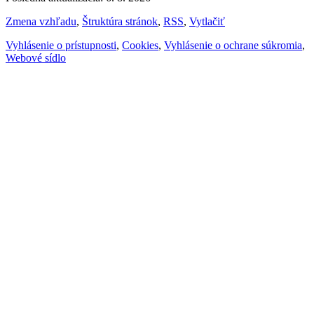
Zmena vzhľadu
,
Štruktúra stránok
,
RSS
,
Vytlačiť
Vyhlásenie o prístupnosti
,
Cookies
,
Vyhlásenie o ochrane súkromia
,
Webové sídlo