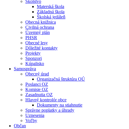
Školstvo
Materská škola
Základná škola
Školská jedáleň
Obecná knižnica
Civilná ochrana
Územný plán
PHSR
Obecné lesy
Dôležité kontakty
Projekty
Sponzori
Kúpalisko
Samospráva
Obecný úrad
Organizačná štruktúra OÚ
Poslanci OZ
Komisie OZ
Zasadnutia OZ
Hlavný kontrolór obce
Dokumenty na stiahnutie
Správne poplatky a úhrady
Uznesenia
Voľby
Občan