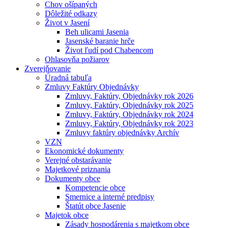
Chov ošípaných
Dôležité odkazy
Život v Jasení
Beh ulicami Jasenia
Jasenské baranie hrče
Život ľudí pod Chabencom
Ohlasovňa požiarov
Zverejňovanie
Úradná tabuľa
Zmluvy Faktúry Objednávky
Zmluvy, Faktúry, Objednávky rok 2026
Zmluvy, Faktúry, Objednávky rok 2025
Zmluvy, Faktúry, Objednávky rok 2024
Zmluvy, Faktúry, Objednávky rok 2023
Zmluvy faktúry objednávky Archív
VZN
Ekonomické dokumenty
Verejné obstarávanie
Majetkové priznania
Dokumenty obce
Kompetencie obce
Smernice a interné predpisy
Štatút obce Jasenie
Majetok obce
Zásady hospodárenia s majetkom obce