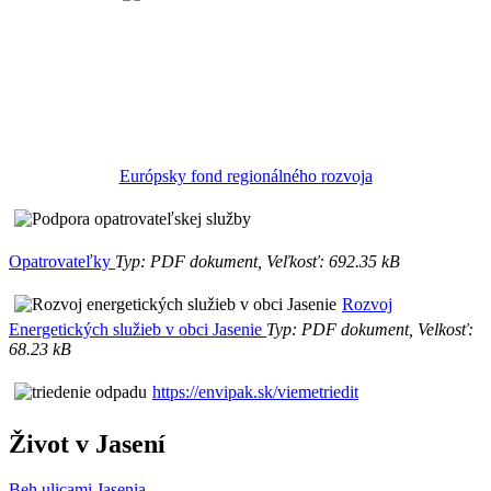
Európsky fond regionálného rozvoja
Opatrovateľky
Typ: PDF dokument, Veľkosť: 692.35 kB
Rozvoj
Energetických služieb v obci Jasenie
Typ: PDF dokument, Velkosť:
68.23 kB
https://envipak.sk/viemetriedit
Život v Jasení
Beh ulicami Jasenia