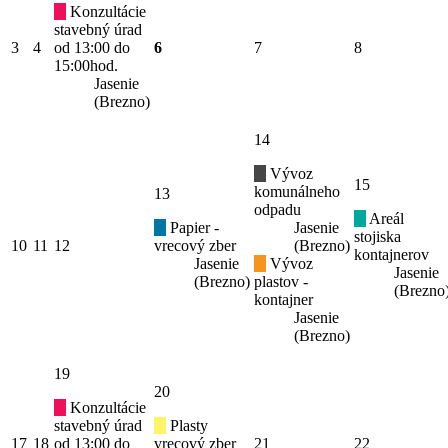
Konzultácie
stavebný úrad
3
4
od 13:00 do
6
7
8
15:00hod.
Jasenie
(Brezno)
14
Vývoz
15
komunálneho
13
odpadu
Areál
Papier -
Jasenie
stojiska
10
11
12
vrecový zber
(Brezno)
kontajnerov
Jasenie
Vývoz
Jasenie
(Brezno)
plastov -
(Brezno
kontajner
Jasenie
(Brezno)
19
20
Konzultácie
stavebný úrad
Plasty
17
18
od 13:00 do
vrecový zber
21
22