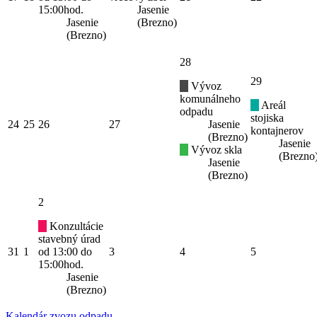
15:00hod.
Jasenie
Jasenie
(Brezno)
(Brezno)
28
29
Vývoz
komunálneho
Areál
odpadu
stojiska
24
25
26
27
Jasenie
kontajnerov
(Brezno)
Jasenie
Vývoz skla
(Brezno
Jasenie
(Brezno)
2
Konzultácie
stavebný úrad
31
1
od 13:00 do
3
4
5
15:00hod.
Jasenie
(Brezno)
Kalendár zvozu odpadu