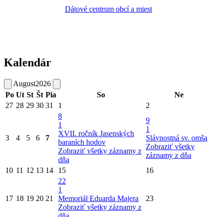
Dátové centrum obcí a miest
Kalendár
August
2026
Po
Ut
St
Št
Pia
So
Ne
27
28
29
30
31
1
2
8
9
1
1
XVII. ročník Jasenských
3
4
5
6
7
Slávnostná sv. omša
baraních hodov
Zobraziť všetky
Zobraziť všetky záznamy z
záznamy z dňa
dňa
10
11
12
13
14
15
16
22
1
17
18
19
20
21
Memoriál Eduarda Majera
23
Zobraziť všetky záznamy z
dňa