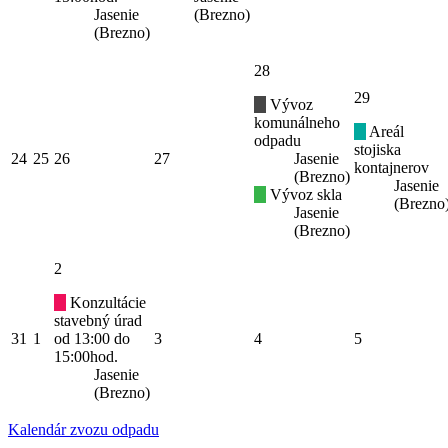
Jasenie
(Brezno)
(Brezno)
28
29
Vývoz
komunálneho
Areál
odpadu
stojiska
24
25
26
27
Jasenie
kontajnerov
(Brezno)
Jasenie
Vývoz skla
(Brezno
Jasenie
(Brezno)
2
Konzultácie
stavebný úrad
31
1
od 13:00 do
3
4
5
15:00hod.
Jasenie
(Brezno)
Kalendár zvozu odpadu