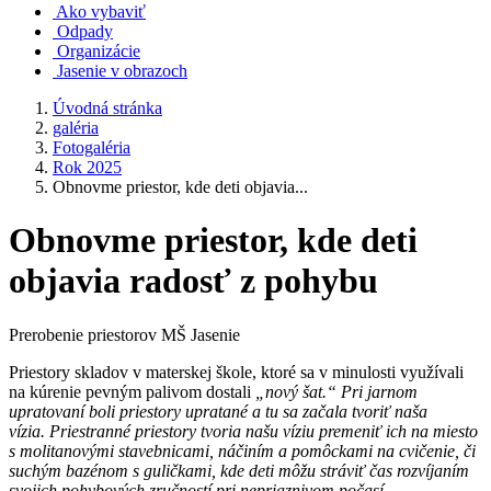
Ako vybaviť
Odpady
Organizácie
Jasenie v obrazoch
Úvodná stránka
galéria
Fotogaléria
Rok 2025
Obnovme priestor, kde deti objavia...
Obnovme priestor, kde deti
objavia radosť z pohybu
Prerobenie priestorov MŠ Jasenie
Priestory skladov v materskej škole, ktoré sa v minulosti využívali
na kúrenie pevným palivom dostali
„nový šat.“ Pri jarnom
upratovaní boli priestory upratané a tu sa začala tvoriť naša
vízia. Priestranné priestory tvoria našu víziu premeniť ich na miesto
s molitanovými stavebnicami, náčiním a pomôckami na cvičenie, či
suchým bazénom s guličkami, kde deti môžu stráviť čas rozvíjaním
svojich pohybových zručností pri nepriaznivom počasí.