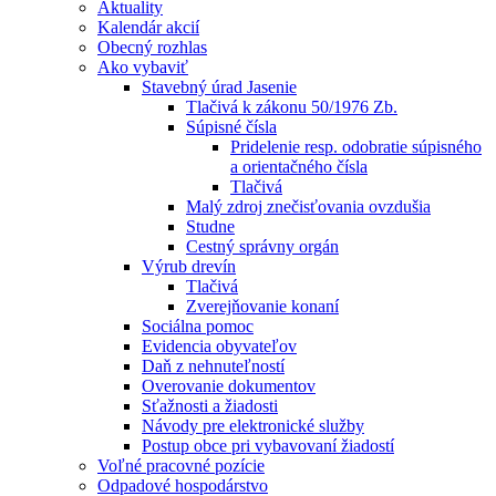
Aktuality
Kalendár akcií
Obecný rozhlas
Ako vybaviť
Stavebný úrad Jasenie
Tlačivá k zákonu 50/1976 Zb.
Súpisné čísla
Pridelenie resp. odobratie súpisného
a orientačného čísla
Tlačivá
Malý zdroj znečisťovania ovzdušia
Studne
Cestný správny orgán
Výrub drevín
Tlačivá
Zverejňovanie konaní
Sociálna pomoc
Evidencia obyvateľov
Daň z nehnuteľností
Overovanie dokumentov
Sťažnosti a žiadosti
Návody pre elektronické služby
Postup obce pri vybavovaní žiadostí
Voľné pracovné pozície
Odpadové hospodárstvo