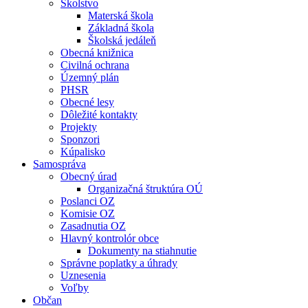
Školstvo
Materská škola
Základná škola
Školská jedáleň
Obecná knižnica
Civilná ochrana
Územný plán
PHSR
Obecné lesy
Dôležité kontakty
Projekty
Sponzori
Kúpalisko
Samospráva
Obecný úrad
Organizačná štruktúra OÚ
Poslanci OZ
Komisie OZ
Zasadnutia OZ
Hlavný kontrolór obce
Dokumenty na stiahnutie
Správne poplatky a úhrady
Uznesenia
Voľby
Občan