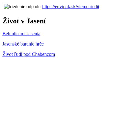
https://envipak.sk/viemetriedit
Život v Jasení
Beh ulicami Jasenia
Jasenské baranie hrče
Život ľudí pod Chabencom