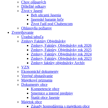
Chov ošípaných
Dôležité odkazy
Život v Jasení
Beh ulicami Jasenia
Jasenské baranie hrče
Život ľudí pod Chabencom
Ohlasovňa požiarov
Zverejňovanie
Úradná tabuľa
Zmluvy Faktúry Objednávky
Zmluvy, Faktúry, Objednávky rok 2026
Zmluvy, Faktúry, Objednávky rok 2025
Zmluvy, Faktúry, Objednávky rok 2024
Zmluvy, Faktúry, Objednávky rok 2023
Zmluvy faktúry objednávky Archív
VZN
Ekonomické dokumenty
Verejné obstarávanie
Majetkové priznania
Dokumenty obce
Kompetencie obce
Smernice a interné predpisy
Štatút obce Jasenie
Majetok obce
Zásady hospodárenia s majetkom obce