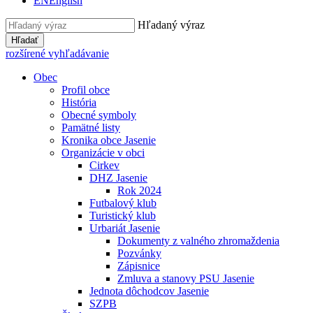
EN
English
Hľadaný výraz
Hľadať
rozšírené vyhľadávanie
Obec
Profil obce
História
Obecné symboly
Pamätné listy
Kronika obce Jasenie
Organizácie v obci
Cirkev
DHZ Jasenie
Rok 2024
Futbalový klub
Turistický klub
Urbariát Jasenie
Dokumenty z valného zhromaždenia
Pozvánky
Zápisnice
Zmluva a stanovy PSU Jasenie
Jednota dôchodcov Jasenie
SZPB