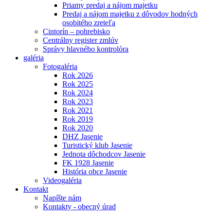
Priamy predaj a nájom majetku
Predaj a nájom majetku z dôvodov hodných
osobitého zreteľa
Cintorín – pohrebisko
Centrálny register zmlúv
Správy hlavného kontrolóra
galéria
Fotogaléria
Rok 2026
Rok 2025
Rok 2024
Rok 2023
Rok 2021
Rok 2019
Rok 2020
DHZ Jasenie
Turistický klub Jasenie
Jednota dôchodcov Jasenie
FK 1928 Jasenie
História obce Jasenie
Videogaléria
Kontakt
Napíšte nám
Kontakty - obecný úrad