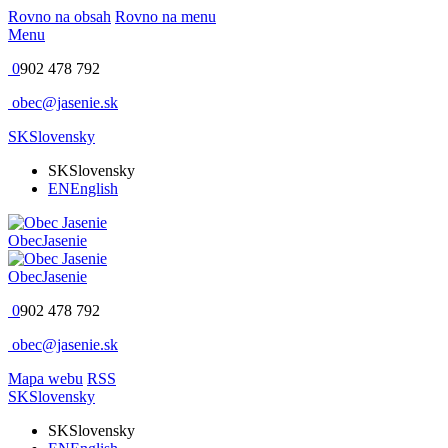
Rovno na obsah
Rovno na menu
Menu
0
902 478 792
obec@jasenie.sk
SK
Slovensky
SK
Slovensky
EN
English
Obec
Jasenie
Obec
Jasenie
0
902 478 792
obec@jasenie.sk
Mapa webu
RSS
SK
Slovensky
SK
Slovensky