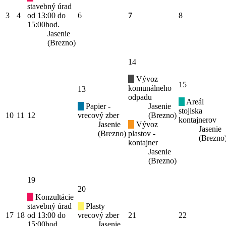
stavebný úrad
3
4
od 13:00 do
6
7
8
15:00hod.
Jasenie
(Brezno)
14
Vývoz
15
komunálneho
13
odpadu
Areál
Papier -
Jasenie
stojiska
10
11
12
vrecový zber
(Brezno)
kontajnerov
Jasenie
Vývoz
Jasenie
(Brezno)
plastov -
(Brezno
kontajner
Jasenie
(Brezno)
19
20
Konzultácie
stavebný úrad
Plasty
17
18
od 13:00 do
vrecový zber
21
22
15:00hod.
Jasenie