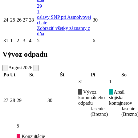
29
1
oslavy SNP pri Asmolvovej
24
25
26
27
28
30
chate
Zobraziť všetky záznamy z
dňa
31
1
2
3
4
5
6
Vývoz odpadu
August
2026
Po
Ut
St
Št
Pi
So
31
1
Vývoz
Areál
komunálneho
stojiska
27
28
29
30
odpadu
kontajnerov
Jasenie
Jasenie
(Brezno)
(Brezno
5
Konzultácie