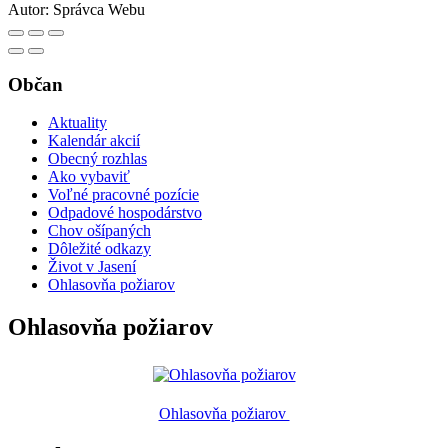
Autor:
Správca Webu
Občan
Aktuality
Kalendár akcií
Obecný rozhlas
Ako vybaviť
Voľné pracovné pozície
Odpadové hospodárstvo
Chov ošípaných
Dôležité odkazy
Život v Jasení
Ohlasovňa požiarov
Ohlasovňa požiarov
Ohlasovňa požiarov