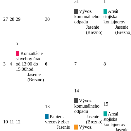
31
1
Vývoz
Areál
komunálneho
stojiska
27
28
29
30
odpadu
kontajnerov
Jasenie
Jasenie
(Brezno)
(Brezno
5
Konzultácie
stavebný úrad
3
4
od 13:00 do
6
7
8
15:00hod.
Jasenie
(Brezno)
14
Vývoz
15
komunálneho
13
odpadu
Areál
Papier -
Jasenie
stojiska
10
11
12
vrecový zber
(Brezno)
kontajnerov
Jasenie
Vývoz
Jasenie