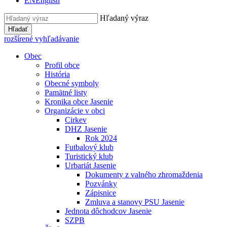
EN
English
Hľadaný výraz
Hľadať
rozšírené vyhľadávanie
Obec
Profil obce
História
Obecné symboly
Pamätné listy
Kronika obce Jasenie
Organizácie v obci
Cirkev
DHZ Jasenie
Rok 2024
Futbalový klub
Turistický klub
Urbariát Jasenie
Dokumenty z valného zhromaždenia
Pozvánky
Zápisnice
Zmluva a stanovy PSU Jasenie
Jednota dôchodcov Jasenie
SZPB