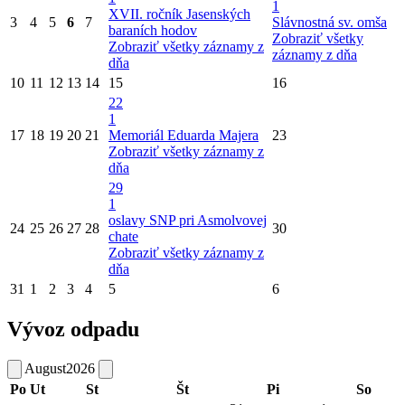
1
XVII. ročník Jasenských
3
4
5
6
7
Slávnostná sv. omša
baraních hodov
Zobraziť všetky
Zobraziť všetky záznamy z
záznamy z dňa
dňa
10
11
12
13
14
15
16
22
1
17
18
19
20
21
Memoriál Eduarda Majera
23
Zobraziť všetky záznamy z
dňa
29
1
oslavy SNP pri Asmolvovej
24
25
26
27
28
30
chate
Zobraziť všetky záznamy z
dňa
31
1
2
3
4
5
6
Vývoz odpadu
August
2026
Po
Ut
St
Št
Pi
So