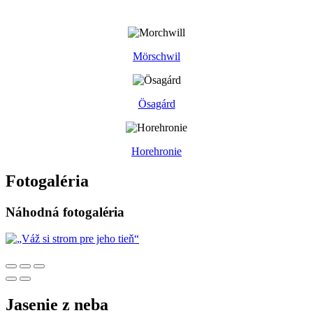
Mörschwil
Ösagárd
Horehronie
Fotogaléria
Náhodná fotogaléria
Jasenie z neba