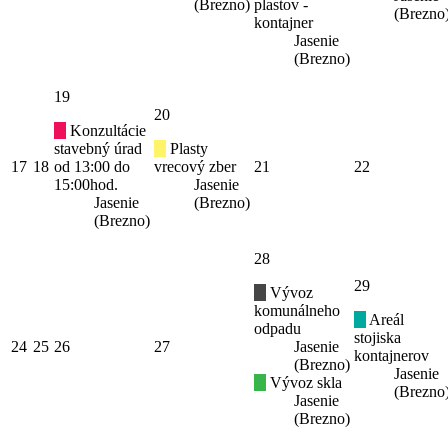
(Brezno)
plastov -
(Brezno
kontajner
Jasenie
(Brezno)
19
20
Konzultácie
stavebný úrad
Plasty
17
18
od 13:00 do
vrecový zber
21
22
15:00hod.
Jasenie
Jasenie
(Brezno)
(Brezno)
28
29
Vývoz
komunálneho
Areál
odpadu
stojiska
24
25
26
27
Jasenie
kontajnerov
(Brezno)
Jasenie
Vývoz skla
(Brezno
Jasenie
(Brezno)