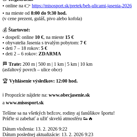
• online na 👉
https://misosport.sk/pretek/beh-ulicami-jasenia-2026
• na mieste od
8:00 do 9:30 hod.
(v cene prezent, guláš, pivo alebo kofola)
💰
Štartovné:
• dospelí: online
10 €
, na mieste
15 €
• obyvatelia Jasenia s trvalým pobytom:
7 €
• deti 7 – 18 rokov:
5 €
• deti 2 – 6 rokov:
ZDARMA
🏁
Trate:
200 m | 500 m | 1 km | 5 km | 10 km
(asfaltový povrch – ulice obce)
🏆
Vyhlásenie výsledkov:
12:00 hod.
ℹ️ Propozície nájdete na:
www.obecjasenie.sk
a
www.misosport.sk
Tešíme sa na všetkých bežcov, rodiny aj fanúšikov športu!
Príďte si zabehať a užiť skvelú atmosféru 👟🔥
Dátum vloženia:
13. 2. 2026 9:22
Dátum poslednej aktualizácie:
13. 2. 2026 9:23