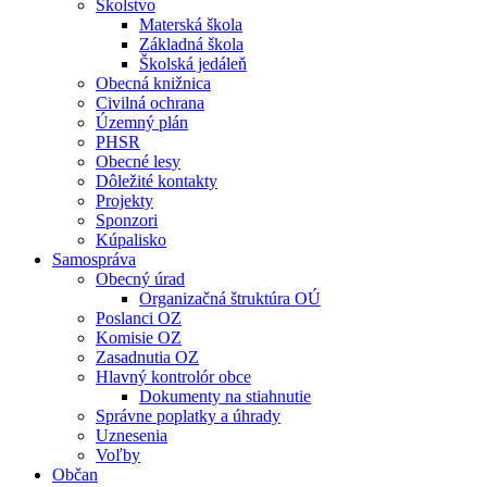
Školstvo
Materská škola
Základná škola
Školská jedáleň
Obecná knižnica
Civilná ochrana
Územný plán
PHSR
Obecné lesy
Dôležité kontakty
Projekty
Sponzori
Kúpalisko
Samospráva
Obecný úrad
Organizačná štruktúra OÚ
Poslanci OZ
Komisie OZ
Zasadnutia OZ
Hlavný kontrolór obce
Dokumenty na stiahnutie
Správne poplatky a úhrady
Uznesenia
Voľby
Občan