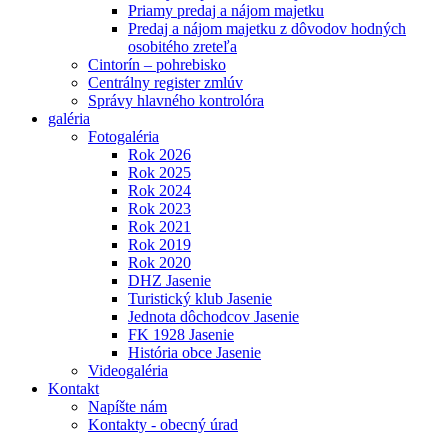
Priamy predaj a nájom majetku
Predaj a nájom majetku z dôvodov hodných
osobitého zreteľa
Cintorín – pohrebisko
Centrálny register zmlúv
Správy hlavného kontrolóra
galéria
Fotogaléria
Rok 2026
Rok 2025
Rok 2024
Rok 2023
Rok 2021
Rok 2019
Rok 2020
DHZ Jasenie
Turistický klub Jasenie
Jednota dôchodcov Jasenie
FK 1928 Jasenie
História obce Jasenie
Videogaléria
Kontakt
Napíšte nám
Kontakty - obecný úrad