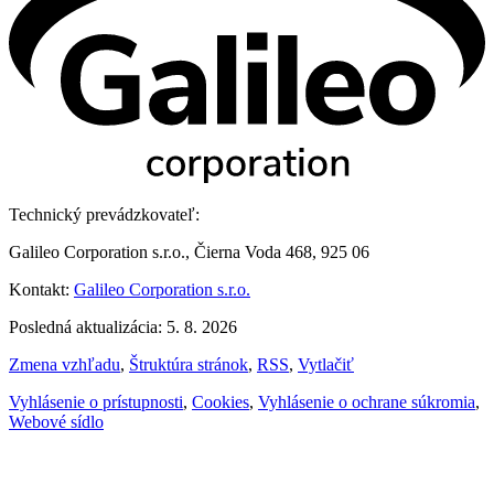
Technický prevádzkovateľ:
Galileo Corporation s.r.o., Čierna Voda 468, 925 06
Kontakt:
Galileo Corporation s.r.o.
Posledná aktualizácia: 5. 8. 2026
Zmena vzhľadu
,
Štruktúra stránok
,
RSS
,
Vytlačiť
Vyhlásenie o prístupnosti
,
Cookies
,
Vyhlásenie o ochrane súkromia
,
Webové sídlo