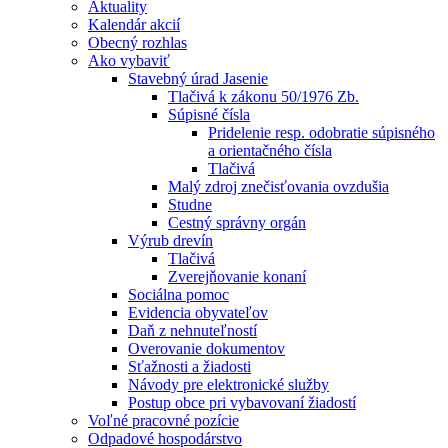
Aktuality
Kalendár akcií
Obecný rozhlas
Ako vybaviť
Stavebný úrad Jasenie
Tlačivá k zákonu 50/1976 Zb.
Súpisné čísla
Pridelenie resp. odobratie súpisného
a orientačného čísla
Tlačivá
Malý zdroj znečisťovania ovzdušia
Studne
Cestný správny orgán
Výrub drevín
Tlačivá
Zverejňovanie konaní
Sociálna pomoc
Evidencia obyvateľov
Daň z nehnuteľností
Overovanie dokumentov
Sťažnosti a žiadosti
Návody pre elektronické služby
Postup obce pri vybavovaní žiadostí
Voľné pracovné pozície
Odpadové hospodárstvo