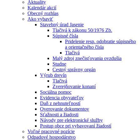
Aktuality
Kalendár akcií
Obecný rozhlas
Ako vybaviť
Stavebný úrad Jasenie
Tlačivá k zákonu 50/1976 Zb.
Súpisné čísla
Pridelenie resp. odobratie súpisného
a orientačného čísla
Tlačivá
Malý zdroj znečisťovania ovzdušia
Studne
Cestný správny orgán
Výrub drevín
Tlačivá
Zverejňovanie konaní
Sociálna pomoc
Evidencia obyvateľov
Daň z nehnuteľností
Overovanie dokumentov
Sťažnosti a žiadosti
Návody pre elektronické služby
Postup obce pri vybavovaní žiadostí
Voľné pracovné pozície
Odpadové hospodárstvo