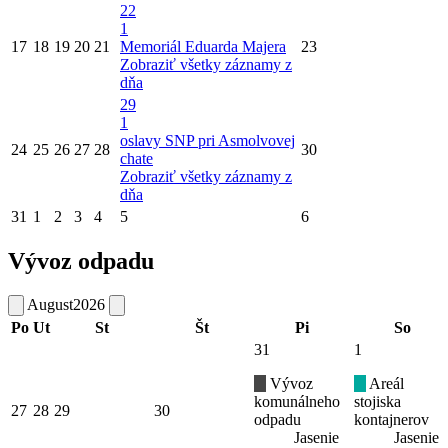
22
1
17
18
19
20
21
Memoriál Eduarda Majera
23
Zobraziť všetky záznamy z
dňa
29
1
oslavy SNP pri Asmolvovej
24
25
26
27
28
30
chate
Zobraziť všetky záznamy z
dňa
31
1
2
3
4
5
6
Vývoz odpadu
August
2026
Po
Ut
St
Št
Pi
So
31
1
Vývoz
Areál
komunálneho
stojiska
27
28
29
30
odpadu
kontajnerov
Jasenie
Jasenie