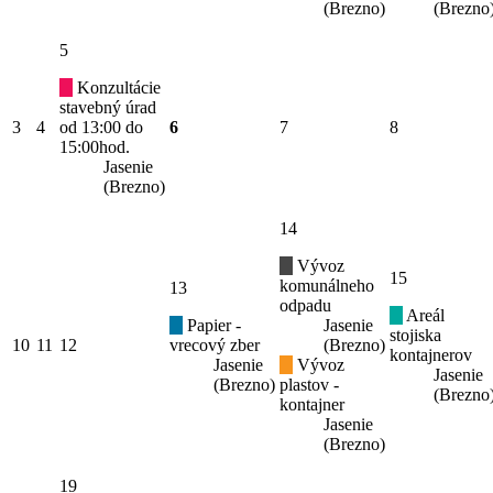
(Brezno)
(Brezno
5
Konzultácie
stavebný úrad
3
4
od 13:00 do
6
7
8
15:00hod.
Jasenie
(Brezno)
14
Vývoz
15
komunálneho
13
odpadu
Areál
Papier -
Jasenie
stojiska
10
11
12
vrecový zber
(Brezno)
kontajnerov
Jasenie
Vývoz
Jasenie
(Brezno)
plastov -
(Brezno
kontajner
Jasenie
(Brezno)
19