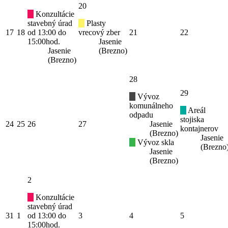
20
Konzultácie
stavebný úrad
Plasty
17
18
od 13:00 do
vrecový zber
21
22
15:00hod.
Jasenie
Jasenie
(Brezno)
(Brezno)
28
29
Vývoz
komunálneho
Areál
odpadu
stojiska
24
25
26
27
Jasenie
kontajnerov
(Brezno)
Jasenie
Vývoz skla
(Brezno
Jasenie
(Brezno)
2
Konzultácie
stavebný úrad
31
1
od 13:00 do
3
4
5
15:00hod.