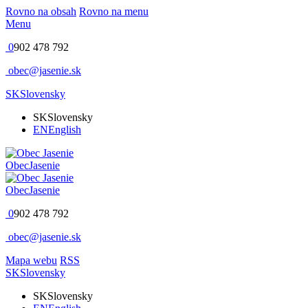
Rovno na obsah
Rovno na menu
Menu
0
902 478 792
obec@jasenie.sk
SK
Slovensky
SK
Slovensky
EN
English
Obec
Jasenie
Obec
Jasenie
0
902 478 792
obec@jasenie.sk
Mapa webu
RSS
SK
Slovensky
SK
Slovensky