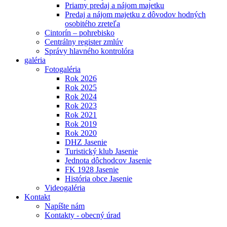
Priamy predaj a nájom majetku
Predaj a nájom majetku z dôvodov hodných
osobitého zreteľa
Cintorín – pohrebisko
Centrálny register zmlúv
Správy hlavného kontrolóra
galéria
Fotogaléria
Rok 2026
Rok 2025
Rok 2024
Rok 2023
Rok 2021
Rok 2019
Rok 2020
DHZ Jasenie
Turistický klub Jasenie
Jednota dôchodcov Jasenie
FK 1928 Jasenie
História obce Jasenie
Videogaléria
Kontakt
Napíšte nám
Kontakty - obecný úrad