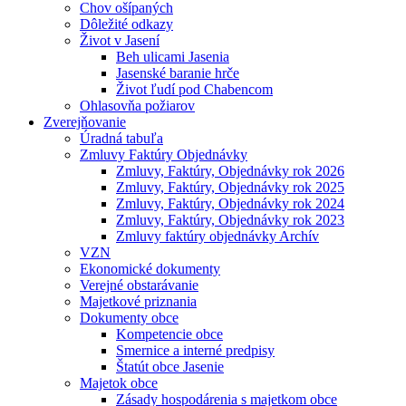
Chov ošípaných
Dôležité odkazy
Život v Jasení
Beh ulicami Jasenia
Jasenské baranie hrče
Život ľudí pod Chabencom
Ohlasovňa požiarov
Zverejňovanie
Úradná tabuľa
Zmluvy Faktúry Objednávky
Zmluvy, Faktúry, Objednávky rok 2026
Zmluvy, Faktúry, Objednávky rok 2025
Zmluvy, Faktúry, Objednávky rok 2024
Zmluvy, Faktúry, Objednávky rok 2023
Zmluvy faktúry objednávky Archív
VZN
Ekonomické dokumenty
Verejné obstarávanie
Majetkové priznania
Dokumenty obce
Kompetencie obce
Smernice a interné predpisy
Štatút obce Jasenie
Majetok obce
Zásady hospodárenia s majetkom obce