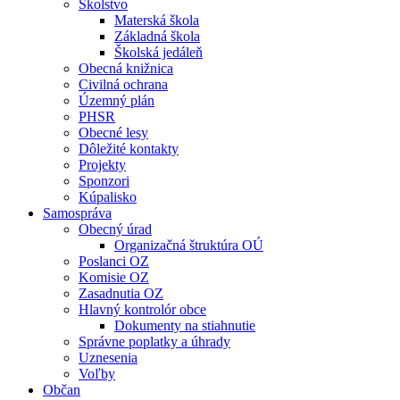
Školstvo
Materská škola
Základná škola
Školská jedáleň
Obecná knižnica
Civilná ochrana
Územný plán
PHSR
Obecné lesy
Dôležité kontakty
Projekty
Sponzori
Kúpalisko
Samospráva
Obecný úrad
Organizačná štruktúra OÚ
Poslanci OZ
Komisie OZ
Zasadnutia OZ
Hlavný kontrolór obce
Dokumenty na stiahnutie
Správne poplatky a úhrady
Uznesenia
Voľby
Občan