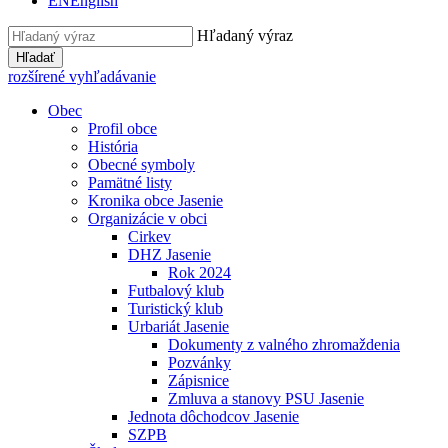
EN
English
Hľadaný výraz
Hľadať
rozšírené vyhľadávanie
Obec
Profil obce
História
Obecné symboly
Pamätné listy
Kronika obce Jasenie
Organizácie v obci
Cirkev
DHZ Jasenie
Rok 2024
Futbalový klub
Turistický klub
Urbariát Jasenie
Dokumenty z valného zhromaždenia
Pozvánky
Zápisnice
Zmluva a stanovy PSU Jasenie
Jednota dôchodcov Jasenie
SZPB