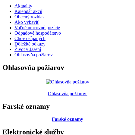
Aktuality
Kalendár akcií
Obecný rozhlas
Ako vybaviť
Voľné pracovné pozície
Odpadové hospodárstvo
Chov ošípaných
Dôležité odkazy
Život v Jasení
Ohlasovňa požiarov
Ohlasovňa požiarov
Ohlasovňa požiarov
Farské oznamy
Farské oznamy
Elektronické služby