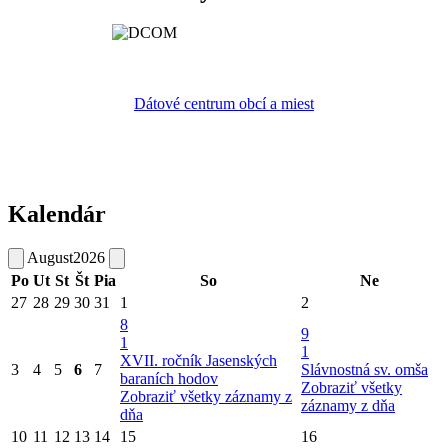
Dátové centrum obcí a miest
Kalendár
August
2026
Po
Ut
St
Št
Pia
So
Ne
27
28
29
30
31
1
2
8
9
1
1
XVII. ročník Jasenských
3
4
5
6
7
Slávnostná sv. omša
baraních hodov
Zobraziť všetky
Zobraziť všetky záznamy z
záznamy z dňa
dňa
10
11
12
13
14
15
16