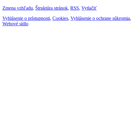
Zmena vzhľadu
,
Štruktúra stránok
,
RSS
,
Vytlačiť
Vyhlásenie o prístupnosti
,
Cookies
,
Vyhlásenie o ochrane súkromia
,
Webové sídlo