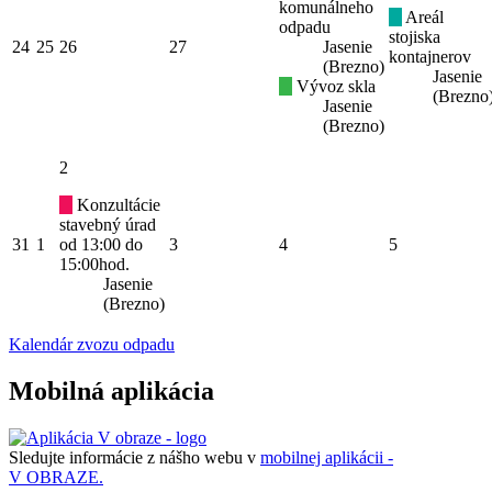
komunálneho
Areál
odpadu
stojiska
24
25
26
27
Jasenie
kontajnerov
(Brezno)
Jasenie
Vývoz skla
(Brezno
Jasenie
(Brezno)
2
Konzultácie
stavebný úrad
31
1
od 13:00 do
3
4
5
15:00hod.
Jasenie
(Brezno)
Kalendár zvozu odpadu
Mobilná aplikácia
Sledujte informácie z nášho webu v
mobilnej aplikácii -
V OBRAZE.