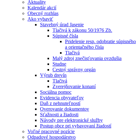
Aktuality
Kalendár akcií
Obecný rozhlas
Ako vybaviť
Stavebný úrad Jasenie
Tlačivá k zákonu 50/1976 Zb.
Súpisné čísla
Pridelenie resp. odobratie súpisného
a orientačného čísla
Tlačivá
Malý zdroj znečisťovania ovzdušia
Studne
Cestný správny orgán
Výrub drevín
Tlačivá
Zverejňovanie konaní
Sociálna pomoc
Evidencia obyvateľov
Daň z nehnuteľností
Overovanie dokumentov
Sťažnosti a žiadosti
Návody pre elektronické služby
Postup obce pri vybavovaní žiadostí
Voľné pracovné pozície
Odpadové hospodárstvo