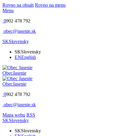
Rovno na obsah
Rovno na menu
Menu
0
902 478 792
obec@jasenie.sk
SK
Slovensky
SK
Slovensky
EN
English
Obec
Jasenie
Obec
Jasenie
0
902 478 792
obec@jasenie.sk
Mapa webu
RSS
SK
Slovensky
SK
Slovensky