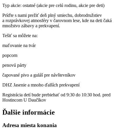
Typ akcie: ostatné (akcie pre celú rodinu, akcie pre deti)
Príďte s nami prežiť deň plný smiechu, dobrodružstiev
a rozprávkovej atmosféry v čarovnom lese, kde na deti čaká
množstvo zábavy a prekvapení.
Tešiť sa môžete na:
maľovanie na tvár
popcorn
penovú párty
čapované pivo a guláš pre návštevníkov
DHZ Jasenie a mnoho ďalších prekvapení
Registrácia detí bude prebiehať od 9:30 do 10:30 hod. pred
Hostincom U Daučíkov
Ďalšie informácie
Adresa miesta konania