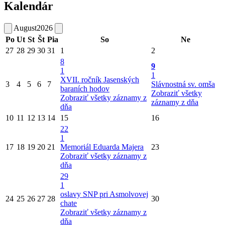
Kalendár
August
2026
Po
Ut
St
Št
Pia
So
Ne
27
28
29
30
31
1
2
8
9
1
1
XVII. ročník Jasenských
3
4
5
6
7
Slávnostná sv. omša
baraních hodov
Zobraziť všetky
Zobraziť všetky záznamy z
záznamy z dňa
dňa
10
11
12
13
14
15
16
22
1
17
18
19
20
21
Memoriál Eduarda Majera
23
Zobraziť všetky záznamy z
dňa
29
1
oslavy SNP pri Asmolvovej
24
25
26
27
28
30
chate
Zobraziť všetky záznamy z
dňa