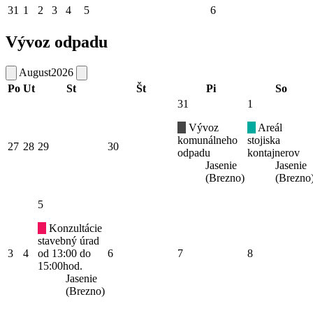
31
1
2
3
4
5
6
Vývoz odpadu
August
2026
Po
Ut
St
Št
Pi
So
31
1
Vývoz
Areál
komunálneho
stojiska
27
28
29
30
odpadu
kontajnerov
Jasenie
Jasenie
(Brezno)
(Brezno
5
Konzultácie
stavebný úrad
3
4
od 13:00 do
6
7
8
15:00hod.
Jasenie
(Brezno)