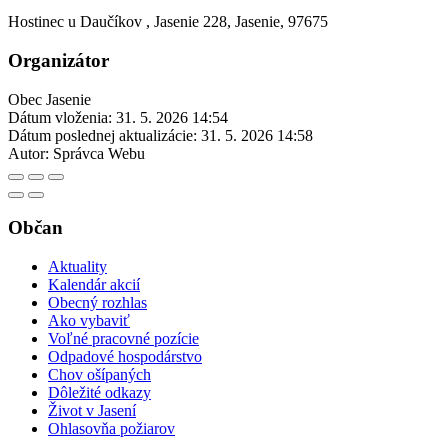
Hostinec u Daučíkov , Jasenie 228, Jasenie, 97675
Organizátor
Obec Jasenie
Dátum vloženia:
31. 5. 2026 14:54
Dátum poslednej aktualizácie:
31. 5. 2026 14:58
Autor:
Správca Webu
Občan
Aktuality
Kalendár akcií
Obecný rozhlas
Ako vybaviť
Voľné pracovné pozície
Odpadové hospodárstvo
Chov ošípaných
Dôležité odkazy
Život v Jasení
Ohlasovňa požiarov