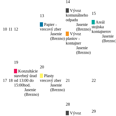
14
Vývoz
15
komunálneho
13
odpadu
Areál
Papier -
Jasenie
stojiska
10
11
12
vrecový zber
(Brezno)
kontajnerov
Jasenie
Vývoz
Jasenie
(Brezno)
plastov -
(Brezno
kontajner
Jasenie
(Brezno)
19
20
Konzultácie
stavebný úrad
Plasty
17
18
od 13:00 do
vrecový zber
21
22
15:00hod.
Jasenie
Jasenie
(Brezno)
(Brezno)
28
29
Vývoz