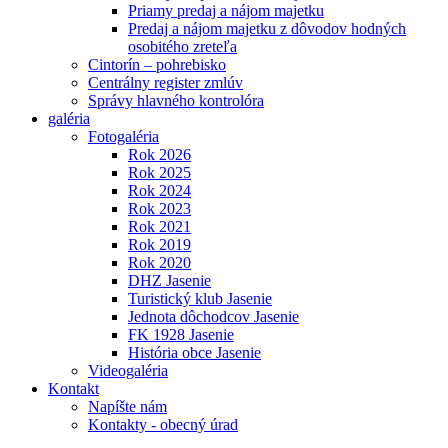
Priamy predaj a nájom majetku
Predaj a nájom majetku z dôvodov hodných
osobitého zreteľa
Cintorín – pohrebisko
Centrálny register zmlúv
Správy hlavného kontrolóra
galéria
Fotogaléria
Rok 2026
Rok 2025
Rok 2024
Rok 2023
Rok 2021
Rok 2019
Rok 2020
DHZ Jasenie
Turistický klub Jasenie
Jednota dôchodcov Jasenie
FK 1928 Jasenie
História obce Jasenie
Videogaléria
Kontakt
Napíšte nám
Kontakty - obecný úrad