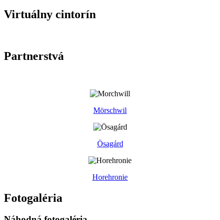
Virtuálny cintorín
Partnerstvá
Mörschwil
Ösagárd
Horehronie
Fotogaléria
Náhodná fotogaléria