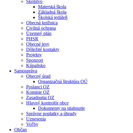
Školstvo
Materská škola
Základná škola
Školská jedáleň
Obecná knižnica
Civilná ochrana
Územný plán
PHSR
Obecné lesy
Dôležité kontakty
Projekty
Sponzori
Kúpalisko
Samospráva
Obecný úrad
Organizačná štruktúra OÚ
Poslanci OZ
Komisie OZ
Zasadnutia OZ
Hlavný kontrolór obce
Dokumenty na stiahnutie
Správne poplatky a úhrady
Uznesenia
Voľby
Občan