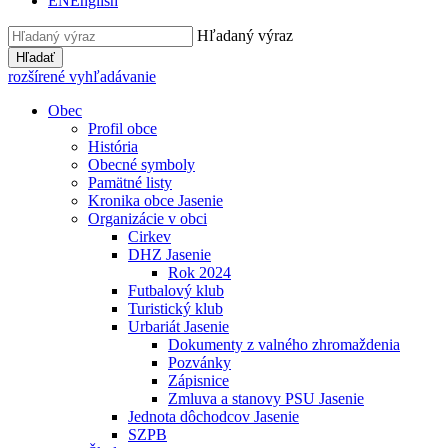
EN
English
Hľadaný výraz
Hľadať
rozšírené vyhľadávanie
Obec
Profil obce
História
Obecné symboly
Pamätné listy
Kronika obce Jasenie
Organizácie v obci
Cirkev
DHZ Jasenie
Rok 2024
Futbalový klub
Turistický klub
Urbariát Jasenie
Dokumenty z valného zhromaždenia
Pozvánky
Zápisnice
Zmluva a stanovy PSU Jasenie
Jednota dôchodcov Jasenie
SZPB