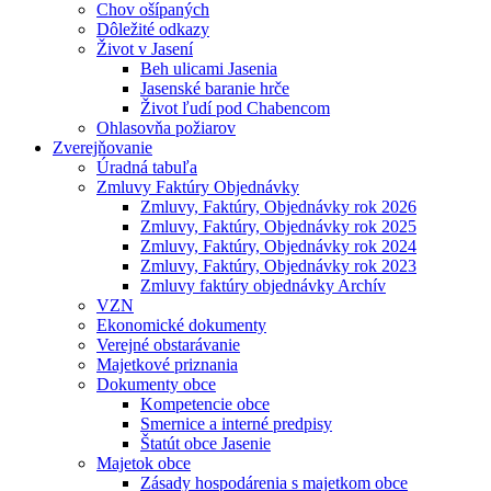
Chov ošípaných
Dôležité odkazy
Život v Jasení
Beh ulicami Jasenia
Jasenské baranie hrče
Život ľudí pod Chabencom
Ohlasovňa požiarov
Zverejňovanie
Úradná tabuľa
Zmluvy Faktúry Objednávky
Zmluvy, Faktúry, Objednávky rok 2026
Zmluvy, Faktúry, Objednávky rok 2025
Zmluvy, Faktúry, Objednávky rok 2024
Zmluvy, Faktúry, Objednávky rok 2023
Zmluvy faktúry objednávky Archív
VZN
Ekonomické dokumenty
Verejné obstarávanie
Majetkové priznania
Dokumenty obce
Kompetencie obce
Smernice a interné predpisy
Štatút obce Jasenie
Majetok obce
Zásady hospodárenia s majetkom obce