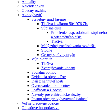
Aktuality
Kalendár akcií
Obecný rozhlas
Ako vybaviť
Stavebný úrad Jasenie
Tlačivá k zákonu 50/1976 Zb.
Súpisné čísla
Pridelenie resp. odobratie súpisného
a orientačného čísla
Tlačivá
Malý zdroj znečisťovania ovzdušia
Studne
Cestný správny orgán
Výrub drevín
Tlačivá
Zverejňovanie konaní
Sociálna pomoc
Evidencia obyvateľov
Daň z nehnuteľností
Overovanie dokumentov
Sťažnosti a žiadosti
Návody pre elektronické služby
Postup obce pri vybavovaní žiadostí
Voľné pracovné pozície
Odpadové hospodárstvo