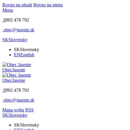
Rovno na obsah
Rovno na menu
Menu
0
902 478 792
obec@jasenie.sk
SK
Slovensky
SK
Slovensky
EN
English
Obec
Jasenie
Obec
Jasenie
0
902 478 792
obec@jasenie.sk
Mapa webu
RSS
SK
Slovensky
SK
Slovensky