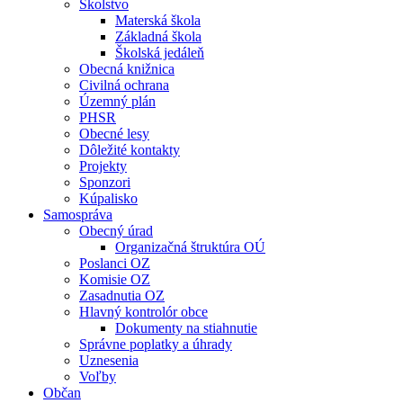
Školstvo
Materská škola
Základná škola
Školská jedáleň
Obecná knižnica
Civilná ochrana
Územný plán
PHSR
Obecné lesy
Dôležité kontakty
Projekty
Sponzori
Kúpalisko
Samospráva
Obecný úrad
Organizačná štruktúra OÚ
Poslanci OZ
Komisie OZ
Zasadnutia OZ
Hlavný kontrolór obce
Dokumenty na stiahnutie
Správne poplatky a úhrady
Uznesenia
Voľby
Občan