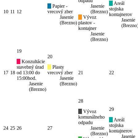
odpadu
Areál
Papier -
Jasenie
stojiska
10
11
12
vrecový zber
(Brezno)
kontajnerov
Jasenie
Vývoz
Jasenie
(Brezno)
plastov -
(Brezno
kontajner
Jasenie
(Brezno)
19
20
Konzultácie
stavebný úrad
Plasty
17
18
od 13:00 do
vrecový zber
21
22
15:00hod.
Jasenie
Jasenie
(Brezno)
(Brezno)
28
29
Vývoz
komunálneho
Areál
odpadu
stojiska
24
25
26
27
Jasenie
kontajnerov
(Brezno)
Jasenie