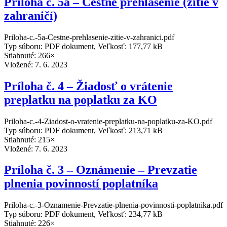
Príloha č. 5a – Čestné prehlásenie (žitie v
zahraničí)
Priloha-c.-5a-Cestne-prehlasenie-zitie-v-zahranici.pdf
Typ súboru: PDF dokument, Veľkosť: 177,77 kB
Stiahnuté: 266×
Vložené:
7. 6. 2023
Príloha č. 4 – Žiadosť o vrátenie
preplatku na poplatku za KO
Priloha-c.-4-Ziadost-o-vratenie-preplatku-na-poplatku-za-KO.pdf
Typ súboru: PDF dokument, Veľkosť: 213,71 kB
Stiahnuté: 215×
Vložené:
7. 6. 2023
Príloha č. 3 – Oznámenie – Prevzatie
plnenia povinností poplatníka
Priloha-c.-3-Oznamenie-Prevzatie-plnenia-povinnosti-poplatnika.pdf
Typ súboru: PDF dokument, Veľkosť: 234,77 kB
Stiahnuté: 226×