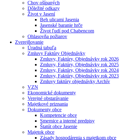
Chov ošípaných
Dôležité odkazy
Život v Jasení
Beh ulicami Jasenia
Jasenské baranie hrče
Život ľudí pod Chabencom
Ohlasovňa požiarov
Zverejňovanie
Úradná tabuľa
Zmluvy Faktúry Objednávky
Zmluvy, Faktúry, Objednávky rok 2026
Zmluvy, Faktúry, Objednávky rok 2025
Zmluvy, Faktúry, Objednávky rok 2024
Zmluvy, Faktúry, Objednávky rok 2023
Zmluvy faktúry objednávky Archív
VZN
Ekonomické dokumenty
Verejné obstarávanie
Majetkové priznania
Dokumenty obce
Kompetencie obce
Smernice a interné predpisy
Štatút obce Jasenie
Majetok obce
Zásady hospodárenia s majetkom obce