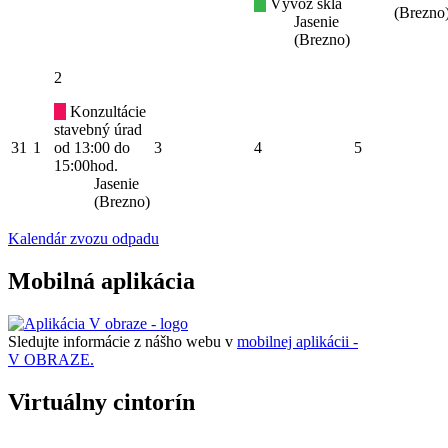
Vývoz skla
(Brezno
Jasenie
(Brezno)
2
Konzultácie
stavebný úrad
31
1
od 13:00 do
3
4
5
15:00hod.
Jasenie
(Brezno)
Kalendár zvozu odpadu
Mobilná aplikácia
Sledujte informácie z nášho webu v
mobilnej aplikácii -
V OBRAZE.
Virtuálny cintorín