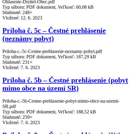
Ohlasenie-Drzitel-Obec.pdf
Typ súboru: PDF dokument, Veľkosť: 60,08 kB
Stiahnuté: 248×
Vložené:
12. 6. 2023
Príloha č. 5c – Čestné prehlásenie
(neznámy pobyt)
Priloha-c.-5c-Cestne-prehlasenie-neznamy-pobyt.pdf
Typ súboru: PDF dokument, Veľkosť: 187,29 kB
Stiahnuté: 231×
Vložené:
7. 6. 2023
Príloha č. 5b – Čestné prehlásenie (pobyt
mimo obce na území SR)
Priloha-c.-5b-Cestne-prehlasenie-pobyt-mimo-obce-na-uzemi-
SR.pdf
Typ súboru: PDF dokument, Veľkosť: 188,52 kB
Stiahnuté: 259×
Vložené:
7. 6. 2023