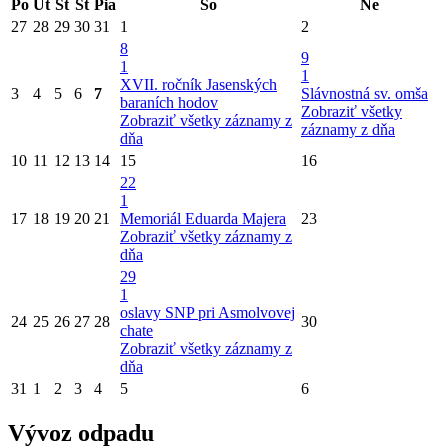
Po
Ut
St
Št
Pia
So
Ne
27
28
29
30
31
1
2
8
9
1
1
XVII. ročník Jasenských
3
4
5
6
7
Slávnostná sv. omša
baraních hodov
Zobraziť všetky
Zobraziť všetky záznamy z
záznamy z dňa
dňa
10
11
12
13
14
15
16
22
1
17
18
19
20
21
Memoriál Eduarda Majera
23
Zobraziť všetky záznamy z
dňa
29
1
oslavy SNP pri Asmolvovej
24
25
26
27
28
30
chate
Zobraziť všetky záznamy z
dňa
31
1
2
3
4
5
6
Vývoz odpadu