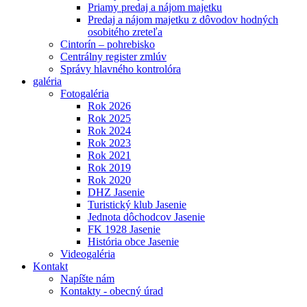
Priamy predaj a nájom majetku
Predaj a nájom majetku z dôvodov hodných
osobitého zreteľa
Cintorín – pohrebisko
Centrálny register zmlúv
Správy hlavného kontrolóra
galéria
Fotogaléria
Rok 2026
Rok 2025
Rok 2024
Rok 2023
Rok 2021
Rok 2019
Rok 2020
DHZ Jasenie
Turistický klub Jasenie
Jednota dôchodcov Jasenie
FK 1928 Jasenie
História obce Jasenie
Videogaléria
Kontakt
Napíšte nám
Kontakty - obecný úrad