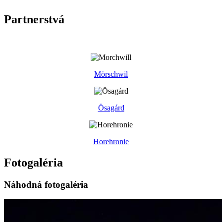
Partnerstvá
Mörschwil
Ösagárd
Horehronie
Fotogaléria
Náhodná fotogaléria