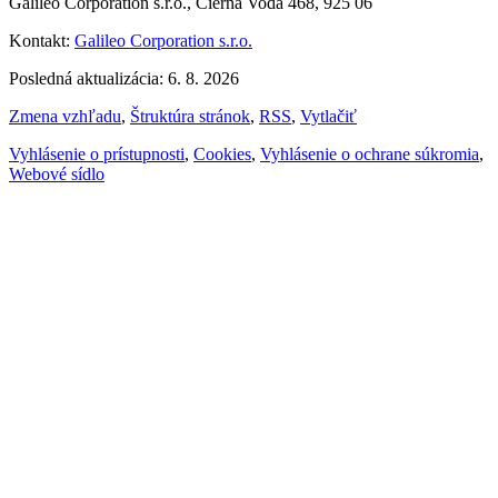
Galileo Corporation s.r.o., Čierna Voda 468, 925 06
Kontakt:
Galileo Corporation s.r.o.
Posledná aktualizácia: 6. 8. 2026
Zmena vzhľadu
,
Štruktúra stránok
,
RSS
,
Vytlačiť
Vyhlásenie o prístupnosti
,
Cookies
,
Vyhlásenie o ochrane súkromia
,
Webové sídlo