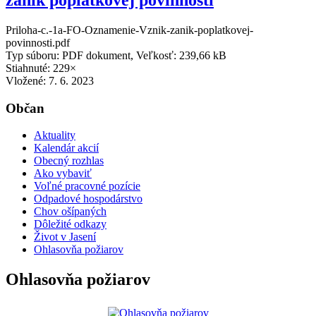
Priloha-c.-1a-FO-Oznamenie-Vznik-zanik-poplatkovej-
povinnosti.pdf
Typ súboru: PDF dokument, Veľkosť: 239,66 kB
Stiahnuté: 229×
Vložené:
7. 6. 2023
Občan
Aktuality
Kalendár akcií
Obecný rozhlas
Ako vybaviť
Voľné pracovné pozície
Odpadové hospodárstvo
Chov ošípaných
Dôležité odkazy
Život v Jasení
Ohlasovňa požiarov
Ohlasovňa požiarov