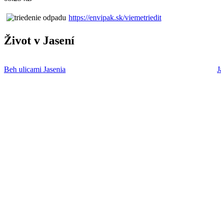
https://envipak.sk/viemetriedit
Život v Jasení
Beh ulicami Jasenia
J