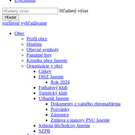
EN
English
Hľadaný výraz
Hľadať
rozšírené vyhľadávanie
Obec
Profil obce
História
Obecné symboly
Pamätné listy
Kronika obce Jasenie
Organizácie v obci
Cirkev
DHZ Jasenie
Rok 2024
Futbalový klub
Turistický klub
Urbariát Jasenie
Dokumenty z valného zhromaždenia
Pozvánky
Zápisnice
Zmluva a stanovy PSU Jasenie
Jednota dôchodcov Jasenie
SZPB