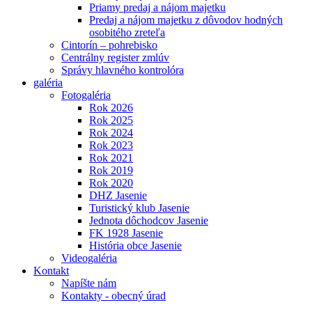
Priamy predaj a nájom majetku
Predaj a nájom majetku z dôvodov hodných
osobitého zreteľa
Cintorín – pohrebisko
Centrálny register zmlúv
Správy hlavného kontrolóra
galéria
Fotogaléria
Rok 2026
Rok 2025
Rok 2024
Rok 2023
Rok 2021
Rok 2019
Rok 2020
DHZ Jasenie
Turistický klub Jasenie
Jednota dôchodcov Jasenie
FK 1928 Jasenie
História obce Jasenie
Videogaléria
Kontakt
Napíšte nám
Kontakty - obecný úrad