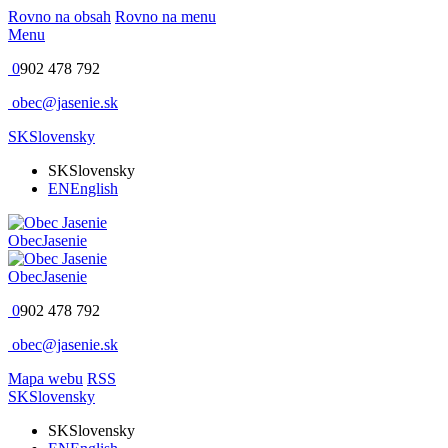
Rovno na obsah
Rovno na menu
Menu
0
902 478 792
obec@jasenie.sk
SK
Slovensky
SK
Slovensky
EN
English
Obec
Jasenie
Obec
Jasenie
0
902 478 792
obec@jasenie.sk
Mapa webu
RSS
SK
Slovensky
SK
Slovensky