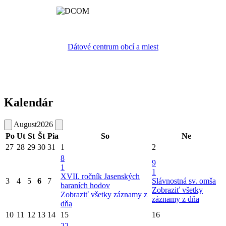
Dátové centrum obcí a miest
Kalendár
August
2026
Po
Ut
St
Št
Pia
So
Ne
27
28
29
30
31
1
2
8
9
1
1
XVII. ročník Jasenských
3
4
5
6
7
Slávnostná sv. omša
baraních hodov
Zobraziť všetky
Zobraziť všetky záznamy z
záznamy z dňa
dňa
10
11
12
13
14
15
16
22