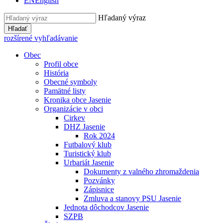
EN
English
Hľadaný výraz
Hľadať
rozšírené vyhľadávanie
Obec
Profil obce
História
Obecné symboly
Pamätné listy
Kronika obce Jasenie
Organizácie v obci
Cirkev
DHZ Jasenie
Rok 2024
Futbalový klub
Turistický klub
Urbariát Jasenie
Dokumenty z valného zhromaždenia
Pozvánky
Zápisnice
Zmluva a stanovy PSU Jasenie
Jednota dôchodcov Jasenie
SZPB