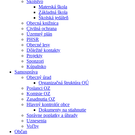
Školstvo
Materská škola
Základná škola
Školská jedáleň
Obecná knižnica
Civilná ochrana
Územný plán
PHSR
Obecné lesy
Dôležité kontakty
Projekty
Sponzori
Kúpalisko
Samospráva
Obecný úrad
Organizačná štruktúra OÚ
Poslanci OZ
Komisie OZ
Zasadnutia OZ
Hlavný kontrolór obce
Dokumenty na stiahnutie
Správne poplatky a úhrady
Uznesenia
Voľby
Občan