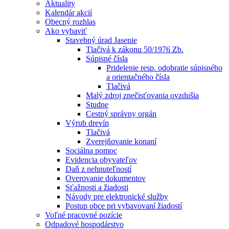
Aktuality
Kalendár akcií
Obecný rozhlas
Ako vybaviť
Stavebný úrad Jasenie
Tlačivá k zákonu 50/1976 Zb.
Súpisné čísla
Pridelenie resp. odobratie súpisného
a orientačného čísla
Tlačivá
Malý zdroj znečisťovania ovzdušia
Studne
Cestný správny orgán
Výrub drevín
Tlačivá
Zverejňovanie konaní
Sociálna pomoc
Evidencia obyvateľov
Daň z nehnuteľností
Overovanie dokumentov
Sťažnosti a žiadosti
Návody pre elektronické služby
Postup obce pri vybavovaní žiadostí
Voľné pracovné pozície
Odpadové hospodárstvo