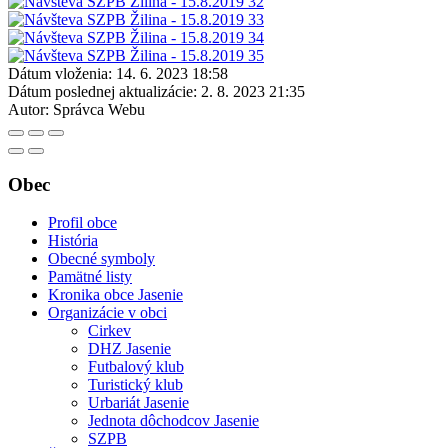
Dátum vloženia:
14. 6. 2023 18:58
Dátum poslednej aktualizácie:
2. 8. 2023 21:35
Autor:
Správca Webu
Obec
Profil obce
História
Obecné symboly
Pamätné listy
Kronika obce Jasenie
Organizácie v obci
Cirkev
DHZ Jasenie
Futbalový klub
Turistický klub
Urbariát Jasenie
Jednota dôchodcov Jasenie
SZPB