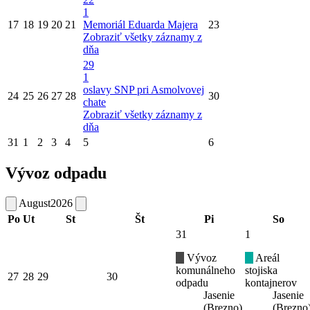
1
17
18
19
20
21
Memoriál Eduarda Majera
23
Zobraziť všetky záznamy z
dňa
29
1
oslavy SNP pri Asmolvovej
24
25
26
27
28
30
chate
Zobraziť všetky záznamy z
dňa
31
1
2
3
4
5
6
Vývoz odpadu
August
2026
Po
Ut
St
Št
Pi
So
31
1
Vývoz
Areál
komunálneho
stojiska
27
28
29
30
odpadu
kontajnerov
Jasenie
Jasenie
(Brezno)
(Brezno