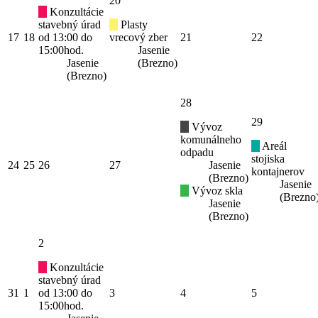
20
Konzultácie
stavebný úrad
Plasty
17
18
od 13:00 do
vrecový zber
21
22
15:00hod.
Jasenie
Jasenie
(Brezno)
(Brezno)
28
29
Vývoz
komunálneho
Areál
odpadu
stojiska
24
25
26
27
Jasenie
kontajnerov
(Brezno)
Jasenie
Vývoz skla
(Brezno
Jasenie
(Brezno)
2
Konzultácie
stavebný úrad
31
1
od 13:00 do
3
4
5
15:00hod.