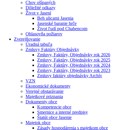
Chov ošípaných
Dôležité odkazy
Život v Jasení
Beh ulicami Jasenia
Jasenské baranie hrče
Život ľudí pod Chabencom
Ohlasovňa požiarov
Zverejňovanie
Úradná tabuľa
Zmluvy Faktúry Objednávky
Zmluvy, Faktúry, Objednávky rok 2026
Zmluvy, Faktúry, Objednávky rok 2025
Zmluvy, Faktúry, Objednávky rok 2024
Zmluvy, Faktúry, Objednávky rok 2023
Zmluvy faktúry objednávky Archív
VZN
Ekonomické dokumenty
Verejné obstarávanie
Majetkové priznania
Dokumenty obce
Kompetencie obce
Smernice a interné predpisy
Štatút obce Jasenie
Majetok obce
Zásady hospodárenia s majetkom obce