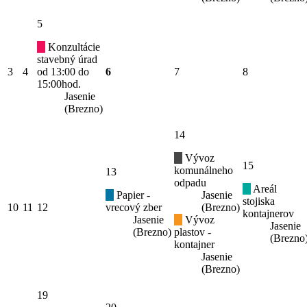
5
Konzultácie
stavebný úrad
3
4
od 13:00 do
6
7
8
15:00hod.
Jasenie
(Brezno)
14
Vývoz
15
komunálneho
13
odpadu
Areál
Papier -
Jasenie
stojiska
10
11
12
vrecový zber
(Brezno)
kontajnerov
Jasenie
Vývoz
Jasenie
(Brezno)
plastov -
(Brezno
kontajner
Jasenie
(Brezno)
19