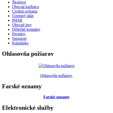
Školstvo
Obecná knižnica
Civilná ochrana
Územný plán
PHSR
Obecné lesy
Dôležité kontakty
Projekty
Sponzori
Kúpalisko
Ohlasovňa požiarov
Ohlasovňa požiarov
Farské oznamy
Farské oznamy
Elektronické služby