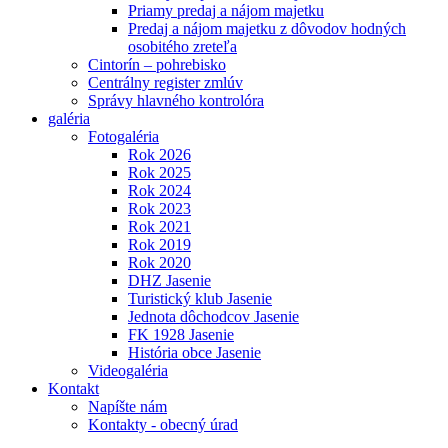
Priamy predaj a nájom majetku
Predaj a nájom majetku z dôvodov hodných
osobitého zreteľa
Cintorín – pohrebisko
Centrálny register zmlúv
Správy hlavného kontrolóra
galéria
Fotogaléria
Rok 2026
Rok 2025
Rok 2024
Rok 2023
Rok 2021
Rok 2019
Rok 2020
DHZ Jasenie
Turistický klub Jasenie
Jednota dôchodcov Jasenie
FK 1928 Jasenie
História obce Jasenie
Videogaléria
Kontakt
Napíšte nám
Kontakty - obecný úrad