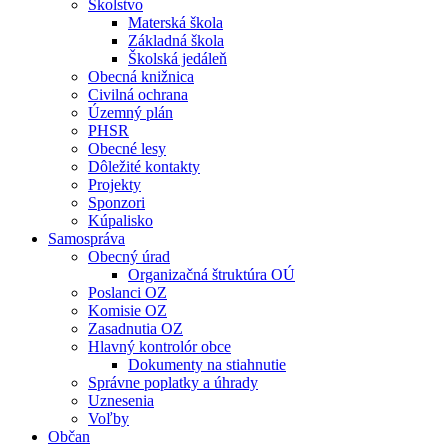
Školstvo
Materská škola
Základná škola
Školská jedáleň
Obecná knižnica
Civilná ochrana
Územný plán
PHSR
Obecné lesy
Dôležité kontakty
Projekty
Sponzori
Kúpalisko
Samospráva
Obecný úrad
Organizačná štruktúra OÚ
Poslanci OZ
Komisie OZ
Zasadnutia OZ
Hlavný kontrolór obce
Dokumenty na stiahnutie
Správne poplatky a úhrady
Uznesenia
Voľby
Občan