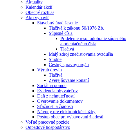
Aktuality
Kalendár akcií
Obecný rozhlas
Ako vybaviť
Stavebný úrad Jasenie
Tlačivá k zákonu 50/1976 Zb.
Súpisné čísla
Pridelenie resp. odobratie súpisného
a orientačného čísla
Tlačivá
Malý zdroj znečisťovania ovzdušia
Studne
Cestný správny orgán
Výrub drevín
Tlačivá
Zverejňovanie konaní
Sociálna pomoc
Evidencia obyvateľov
Daň z nehnuteľností
Overovanie dokumentov
Sťažnosti a žiadosti
Návody pre elektronické služby
Postup obce pri vybavovaní žiadostí
Voľné pracovné pozície
Odpadové hospodárstvo