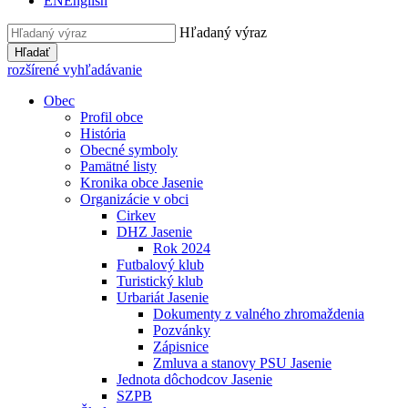
EN
English
Hľadaný výraz
Hľadať
rozšírené vyhľadávanie
Obec
Profil obce
História
Obecné symboly
Pamätné listy
Kronika obce Jasenie
Organizácie v obci
Cirkev
DHZ Jasenie
Rok 2024
Futbalový klub
Turistický klub
Urbariát Jasenie
Dokumenty z valného zhromaždenia
Pozvánky
Zápisnice
Zmluva a stanovy PSU Jasenie
Jednota dôchodcov Jasenie
SZPB