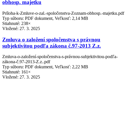
obhosp. majetku
Príloha-k-Zmluve-o-zal.-spoločenstva-Zoznam-obhosp.-majetku.pdf
Typ súboru: PDF dokument, Veľkosť: 2,14 MB
Stiahnuté: 238×
Vložené:
27. 3. 2025
Zmluva o založení spoločenstva s právnou
subjektivitou podľa zákona č.97-2013 Z.z.
Zmluva-o-založení-spoločenstva-s-právnou-subjektivitou-podľa-
zákona-č.97-2013-Z.z..pdf
Typ súboru: PDF dokument, Veľkosť: 2,22 MB
Stiahnuté: 161×
Vložené:
27. 3. 2025
Obec
Profil obce
História
Obecné symboly
Pamätné listy
Kronika obce Jasenie
Organizácie v obci