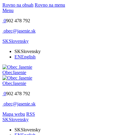
Rovno na obsah
Rovno na menu
Menu
0
902 478 792
obec@jasenie.sk
SK
Slovensky
SK
Slovensky
EN
English
Obec
Jasenie
Obec
Jasenie
0
902 478 792
obec@jasenie.sk
Mapa webu
RSS
SK
Slovensky
SK
Slovensky