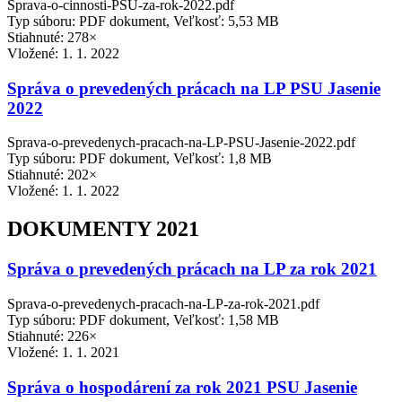
Sprava-o-cinnosti-PSU-za-rok-2022.pdf
Typ súboru: PDF dokument, Veľkosť: 5,53 MB
Stiahnuté: 278×
Vložené:
1. 1. 2022
Správa o prevedených prácach na LP PSU Jasenie
2022
Sprava-o-prevedenych-pracach-na-LP-PSU-Jasenie-2022.pdf
Typ súboru: PDF dokument, Veľkosť: 1,8 MB
Stiahnuté: 202×
Vložené:
1. 1. 2022
DOKUMENTY 2021
Správa o prevedených prácach na LP za rok 2021
Sprava-o-prevedenych-pracach-na-LP-za-rok-2021.pdf
Typ súboru: PDF dokument, Veľkosť: 1,58 MB
Stiahnuté: 226×
Vložené:
1. 1. 2021
Správa o hospodárení za rok 2021 PSU Jasenie