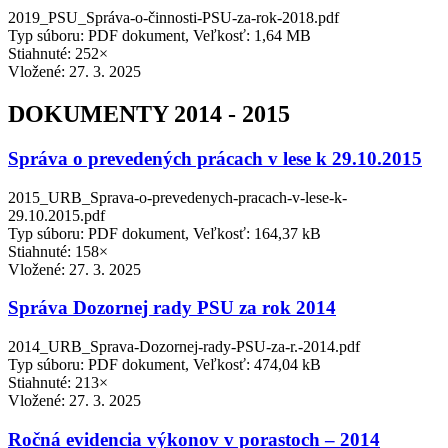
2019_PSU_Správa-o-činnosti-PSU-za-rok-2018.pdf
Typ súboru: PDF dokument, Veľkosť: 1,64 MB
Stiahnuté: 252×
Vložené:
27. 3. 2025
DOKUMENTY 2014 - 2015
Správa o prevedených prácach v lese k 29.10.2015
2015_URB_Sprava-o-prevedenych-pracach-v-lese-k-
29.10.2015.pdf
Typ súboru: PDF dokument, Veľkosť: 164,37 kB
Stiahnuté: 158×
Vložené:
27. 3. 2025
Správa Dozornej rady PSU za rok 2014
2014_URB_Sprava-Dozornej-rady-PSU-za-r.-2014.pdf
Typ súboru: PDF dokument, Veľkosť: 474,04 kB
Stiahnuté: 213×
Vložené:
27. 3. 2025
Ročná evidencia výkonov v porastoch – 2014