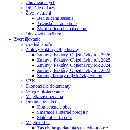
Chov ošípaných
Dôležité odkazy
Život v Jasení
Beh ulicami Jasenia
Jasenské baranie hrče
Život ľudí pod Chabencom
Ohlasovňa požiarov
Zverejňovanie
Úradná tabuľa
Zmluvy Faktúry Objednávky
Zmluvy, Faktúry, Objednávky rok 2026
Zmluvy, Faktúry, Objednávky rok 2025
Zmluvy, Faktúry, Objednávky rok 2024
Zmluvy, Faktúry, Objednávky rok 2023
Zmluvy faktúry objednávky Archív
VZN
Ekonomické dokumenty
Verejné obstarávanie
Majetkové priznania
Dokumenty obce
Kompetencie obce
Smernice a interné predpisy
Štatút obce Jasenie
Majetok obce
Zásady hospodárenia s majetkom obce