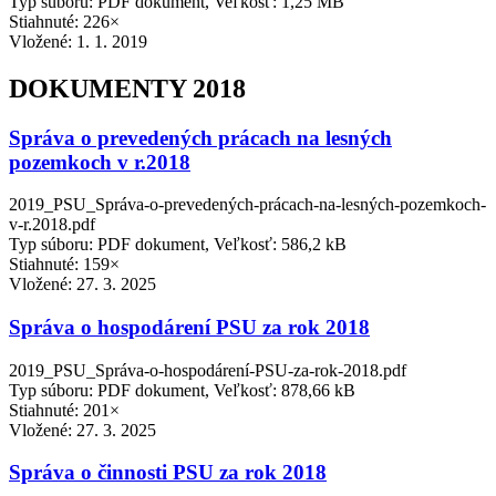
Typ súboru: PDF dokument, Veľkosť: 1,25 MB
Stiahnuté: 226×
Vložené:
1. 1. 2019
DOKUMENTY 2018
Správa o prevedených prácach na lesných
pozemkoch v r.2018
2019_PSU_Správa-o-prevedených-prácach-na-lesných-pozemkoch-
v-r.2018.pdf
Typ súboru: PDF dokument, Veľkosť: 586,2 kB
Stiahnuté: 159×
Vložené:
27. 3. 2025
Správa o hospodárení PSU za rok 2018
2019_PSU_Správa-o-hospodárení-PSU-za-rok-2018.pdf
Typ súboru: PDF dokument, Veľkosť: 878,66 kB
Stiahnuté: 201×
Vložené:
27. 3. 2025
Správa o činnosti PSU za rok 2018