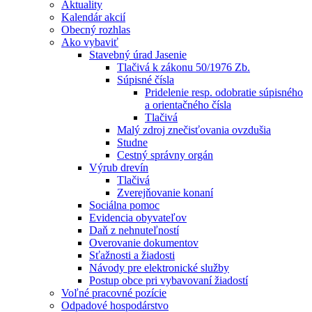
Aktuality
Kalendár akcií
Obecný rozhlas
Ako vybaviť
Stavebný úrad Jasenie
Tlačivá k zákonu 50/1976 Zb.
Súpisné čísla
Pridelenie resp. odobratie súpisného
a orientačného čísla
Tlačivá
Malý zdroj znečisťovania ovzdušia
Studne
Cestný správny orgán
Výrub drevín
Tlačivá
Zverejňovanie konaní
Sociálna pomoc
Evidencia obyvateľov
Daň z nehnuteľností
Overovanie dokumentov
Sťažnosti a žiadosti
Návody pre elektronické služby
Postup obce pri vybavovaní žiadostí
Voľné pracovné pozície
Odpadové hospodárstvo