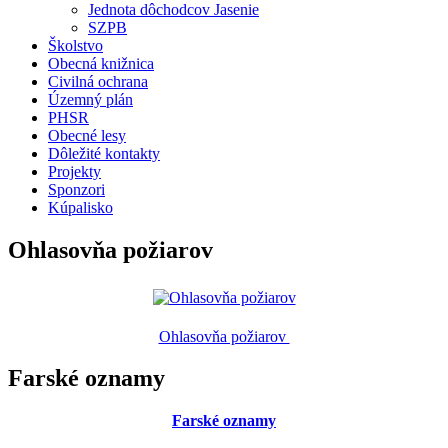
Jednota dôchodcov Jasenie
SZPB
Školstvo
Obecná knižnica
Civilná ochrana
Územný plán
PHSR
Obecné lesy
Dôležité kontakty
Projekty
Sponzori
Kúpalisko
Ohlasovňa požiarov
Ohlasovňa požiarov
Farské oznamy
Farské oznamy