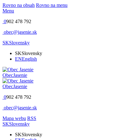
Rovno na obsah
Rovno na menu
Menu
0
902 478 792
obec@jasenie.sk
SK
Slovensky
SK
Slovensky
EN
English
Obec
Jasenie
Obec
Jasenie
0
902 478 792
obec@jasenie.sk
Mapa webu
RSS
SK
Slovensky
SK
Slovensky