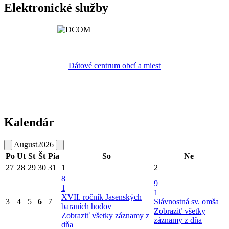
Elektronické služby
Dátové centrum obcí a miest
Kalendár
August
2026
Po
Ut
St
Št
Pia
So
Ne
27
28
29
30
31
1
2
8
9
1
1
XVII. ročník Jasenských
3
4
5
6
7
Slávnostná sv. omša
baraních hodov
Zobraziť všetky
Zobraziť všetky záznamy z
záznamy z dňa
dňa