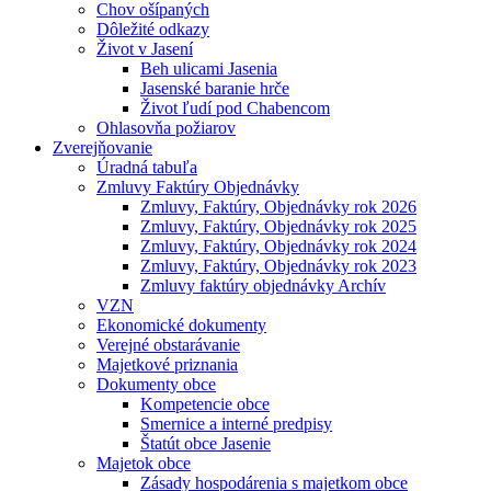
Chov ošípaných
Dôležité odkazy
Život v Jasení
Beh ulicami Jasenia
Jasenské baranie hrče
Život ľudí pod Chabencom
Ohlasovňa požiarov
Zverejňovanie
Úradná tabuľa
Zmluvy Faktúry Objednávky
Zmluvy, Faktúry, Objednávky rok 2026
Zmluvy, Faktúry, Objednávky rok 2025
Zmluvy, Faktúry, Objednávky rok 2024
Zmluvy, Faktúry, Objednávky rok 2023
Zmluvy faktúry objednávky Archív
VZN
Ekonomické dokumenty
Verejné obstarávanie
Majetkové priznania
Dokumenty obce
Kompetencie obce
Smernice a interné predpisy
Štatút obce Jasenie
Majetok obce
Zásady hospodárenia s majetkom obce