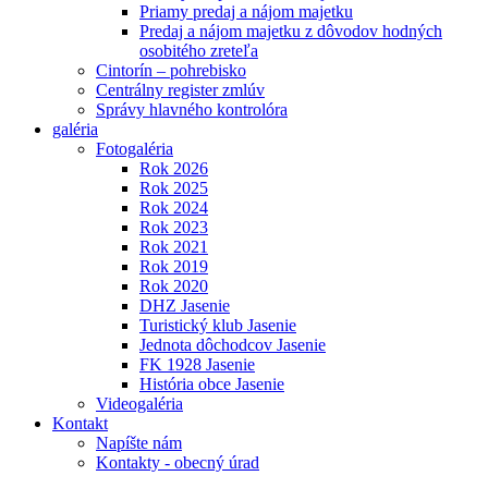
Priamy predaj a nájom majetku
Predaj a nájom majetku z dôvodov hodných
osobitého zreteľa
Cintorín – pohrebisko
Centrálny register zmlúv
Správy hlavného kontrolóra
galéria
Fotogaléria
Rok 2026
Rok 2025
Rok 2024
Rok 2023
Rok 2021
Rok 2019
Rok 2020
DHZ Jasenie
Turistický klub Jasenie
Jednota dôchodcov Jasenie
FK 1928 Jasenie
História obce Jasenie
Videogaléria
Kontakt
Napíšte nám
Kontakty - obecný úrad