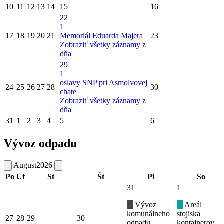
10
11
12
13
14
15
16
22
1
17
18
19
20
21
Memoriál Eduarda Majera
23
Zobraziť všetky záznamy z
dňa
29
1
oslavy SNP pri Asmolvovej
24
25
26
27
28
30
chate
Zobraziť všetky záznamy z
dňa
31
1
2
3
4
5
6
Vývoz odpadu
August
2026
Po
Ut
St
Št
Pi
So
31
1
Vývoz
Areál
komunálneho
stojiska
27
28
29
30
odpadu
kontajnerov