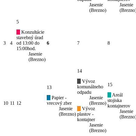
Jasenie
Jasenie
(Brezno)
(Brezno
5
Konzultácie
stavebný úrad
3
4
od 13:00 do
6
7
8
15:00hod.
Jasenie
(Brezno)
14
Vývoz
15
komunálneho
13
odpadu
Areál
Papier -
Jasenie
stojiska
10
11
12
vrecový zber
(Brezno)
kontajnerov
Jasenie
Vývoz
Jasenie
(Brezno)
plastov -
(Brezno
kontajner
Jasenie
(Brezno)