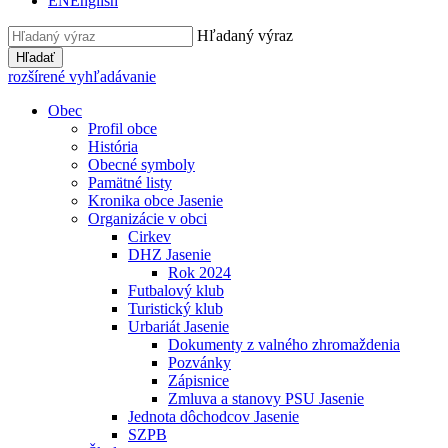
EN
English
Hľadaný výraz
Hľadať
rozšírené vyhľadávanie
Obec
Profil obce
História
Obecné symboly
Pamätné listy
Kronika obce Jasenie
Organizácie v obci
Cirkev
DHZ Jasenie
Rok 2024
Futbalový klub
Turistický klub
Urbariát Jasenie
Dokumenty z valného zhromaždenia
Pozvánky
Zápisnice
Zmluva a stanovy PSU Jasenie
Jednota dôchodcov Jasenie
SZPB