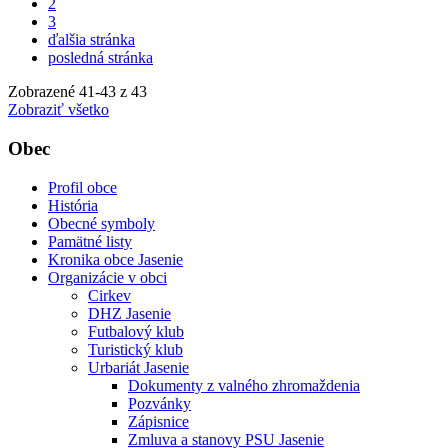
2
3
ďalšia stránka
posledná stránka
Zobrazené
41
-
43
z 43
Zobraziť všetko
Obec
Profil obce
História
Obecné symboly
Pamätné listy
Kronika obce Jasenie
Organizácie v obci
Cirkev
DHZ Jasenie
Futbalový klub
Turistický klub
Urbariát Jasenie
Dokumenty z valného zhromaždenia
Pozvánky
Zápisnice
Zmluva a stanovy PSU Jasenie