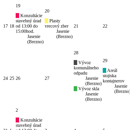
19
20
Konzultácie
stavebný úrad
Plasty
17
18
od 13:00 do
vrecový zber
21
22
15:00hod.
Jasenie
Jasenie
(Brezno)
(Brezno)
28
29
Vývoz
komunálneho
Areál
odpadu
stojiska
24
25
26
27
Jasenie
kontajnerov
(Brezno)
Jasenie
Vývoz skla
(Brezno
Jasenie
(Brezno)
2
Konzultácie
stavebný úrad