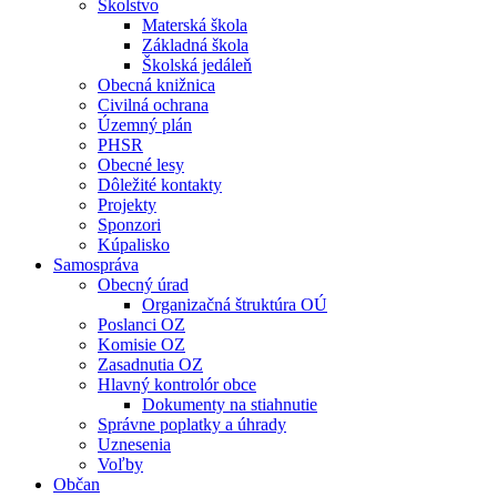
Školstvo
Materská škola
Základná škola
Školská jedáleň
Obecná knižnica
Civilná ochrana
Územný plán
PHSR
Obecné lesy
Dôležité kontakty
Projekty
Sponzori
Kúpalisko
Samospráva
Obecný úrad
Organizačná štruktúra OÚ
Poslanci OZ
Komisie OZ
Zasadnutia OZ
Hlavný kontrolór obce
Dokumenty na stiahnutie
Správne poplatky a úhrady
Uznesenia
Voľby
Občan