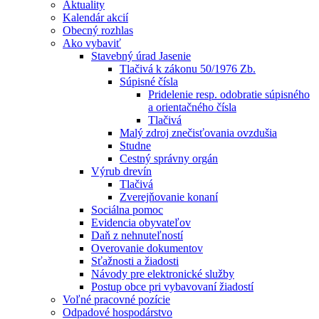
Aktuality
Kalendár akcií
Obecný rozhlas
Ako vybaviť
Stavebný úrad Jasenie
Tlačivá k zákonu 50/1976 Zb.
Súpisné čísla
Pridelenie resp. odobratie súpisného
a orientačného čísla
Tlačivá
Malý zdroj znečisťovania ovzdušia
Studne
Cestný správny orgán
Výrub drevín
Tlačivá
Zverejňovanie konaní
Sociálna pomoc
Evidencia obyvateľov
Daň z nehnuteľností
Overovanie dokumentov
Sťažnosti a žiadosti
Návody pre elektronické služby
Postup obce pri vybavovaní žiadostí
Voľné pracovné pozície
Odpadové hospodárstvo