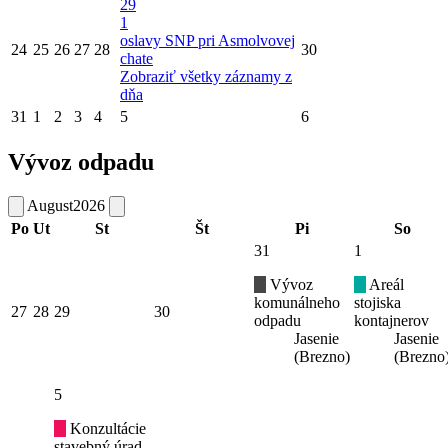
29
1
oslavy SNP pri Asmolvovej
24
25
26
27
28
30
chate
Zobraziť všetky záznamy z
dňa
31
1
2
3
4
5
6
Vývoz odpadu
August
2026
Po
Ut
St
Št
Pi
So
31
1
Vývoz
Areál
komunálneho
stojiska
27
28
29
30
odpadu
kontajnerov
Jasenie
Jasenie
(Brezno)
(Brezno
5
Konzultácie
stavebný úrad