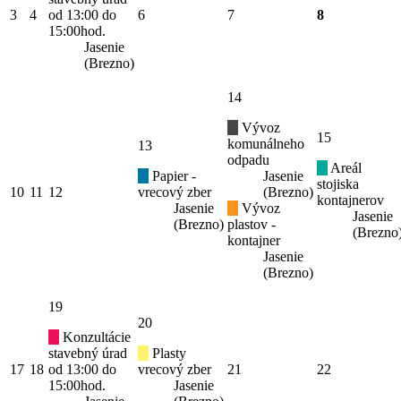
3
4
od 13:00 do
6
7
8
15:00hod.
Jasenie
(Brezno)
14
Vývoz
15
komunálneho
13
odpadu
Areál
Papier -
Jasenie
stojiska
10
11
12
vrecový zber
(Brezno)
kontajnerov
Jasenie
Vývoz
Jasenie
(Brezno)
plastov -
(Brezno
kontajner
Jasenie
(Brezno)
19
20
Konzultácie
stavebný úrad
Plasty
17
18
od 13:00 do
vrecový zber
21
22
15:00hod.
Jasenie