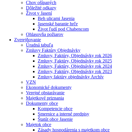
Chov ošípaných
Dôležité odkazy
Život v Jasení
Beh ulicami Jasenia
Jasenské baranie hrče
Život ľudí pod Chabencom
Ohlasovňa požiarov
Zverejňovanie
Úradná tabuľa
Zmluvy Faktúry Objednávky
Zmluvy, Faktúry, Objednávky rok 2026
Zmluvy, Faktúry, Objednávky rok 2025
Zmluvy, Faktúry, Objednávky rok 2024
Zmluvy, Faktúry, Objednávky rok 2023
Zmluvy faktúry objednávky Archív
VZN
Ekonomické dokumenty
Verejné obstarávanie
Majetkové priznania
Dokumenty obce
Kompetencie obce
Smernice a interné predpisy
Štatút obce Jasenie
Majetok obce
Zásady hospodárenia s majetkom obce