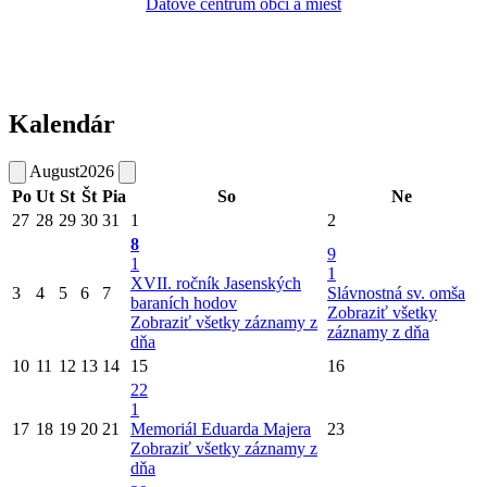
Dátové centrum obcí a miest
Kalendár
August
2026
Po
Ut
St
Št
Pia
So
Ne
27
28
29
30
31
1
2
8
9
1
1
XVII. ročník Jasenských
3
4
5
6
7
Slávnostná sv. omša
baraních hodov
Zobraziť všetky
Zobraziť všetky záznamy z
záznamy z dňa
dňa
10
11
12
13
14
15
16
22
1
17
18
19
20
21
Memoriál Eduarda Majera
23
Zobraziť všetky záznamy z
dňa