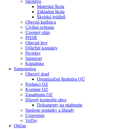
Školstvo
Materská škola
Základná škola
Školská jedáleň
Obecná knižnica
Civilná ochrana
Územný plán
PHSR
Obecné lesy
Dôležité kontakty
Projekty
Sponzori
Kúpalisko
Samospráva
Obecný úrad
Organizačná štruktúra OÚ
Poslanci OZ
Komisie OZ
Zasadnutia OZ
Hlavný kontrolór obce
Dokumenty na stiahnutie
Správne poplatky a úhrady
Uznesenia
Voľby
Občan