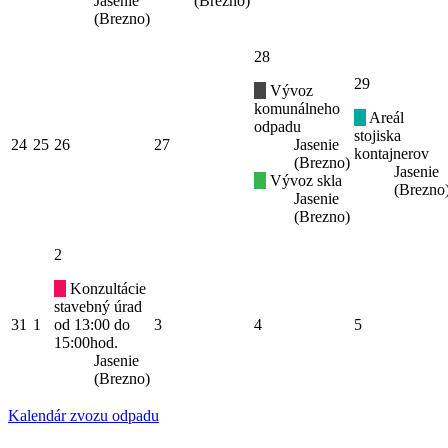
Jasenie
(Brezno)
(Brezno)
28
29
Vývoz
komunálneho
Areál
odpadu
stojiska
24
25
26
27
Jasenie
kontajnerov
(Brezno)
Jasenie
Vývoz skla
(Brezno
Jasenie
(Brezno)
2
Konzultácie
stavebný úrad
31
1
od 13:00 do
3
4
5
15:00hod.
Jasenie
(Brezno)
Kalendár zvozu odpadu