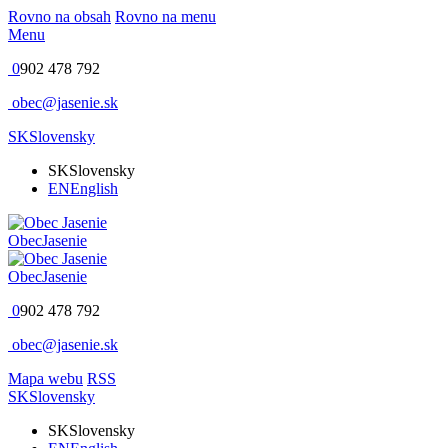
Rovno na obsah
Rovno na menu
Menu
0
902 478 792
obec@jasenie.sk
SK
Slovensky
SK
Slovensky
EN
English
Obec
Jasenie
Obec
Jasenie
0
902 478 792
obec@jasenie.sk
Mapa webu
RSS
SK
Slovensky
SK
Slovensky