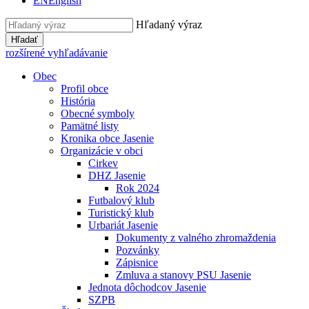
EN
English
Hľadaný výraz
Hľadať
rozšírené vyhľadávanie
Obec
Profil obce
História
Obecné symboly
Pamätné listy
Kronika obce Jasenie
Organizácie v obci
Cirkev
DHZ Jasenie
Rok 2024
Futbalový klub
Turistický klub
Urbariát Jasenie
Dokumenty z valného zhromaždenia
Pozvánky
Zápisnice
Zmluva a stanovy PSU Jasenie
Jednota dôchodcov Jasenie
SZPB