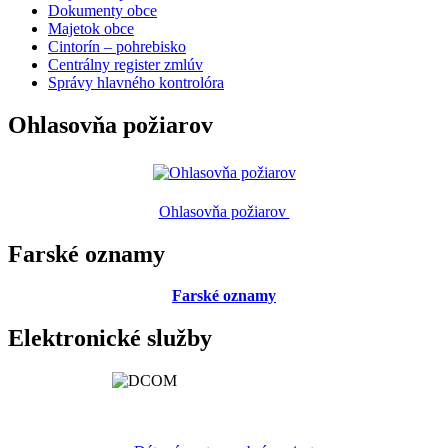
Dokumenty obce
Majetok obce
Cintorín – pohrebisko
Centrálny register zmlúv
Správy hlavného kontrolóra
Ohlasovňa požiarov
Ohlasovňa požiarov
Farské oznamy
Farské oznamy
Elektronické služby