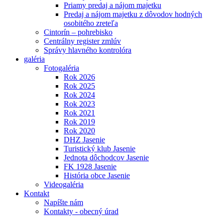
Priamy predaj a nájom majetku
Predaj a nájom majetku z dôvodov hodných
osobitého zreteľa
Cintorín – pohrebisko
Centrálny register zmlúv
Správy hlavného kontrolóra
galéria
Fotogaléria
Rok 2026
Rok 2025
Rok 2024
Rok 2023
Rok 2021
Rok 2019
Rok 2020
DHZ Jasenie
Turistický klub Jasenie
Jednota dôchodcov Jasenie
FK 1928 Jasenie
História obce Jasenie
Videogaléria
Kontakt
Napíšte nám
Kontakty - obecný úrad