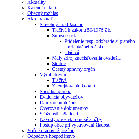
Aktuality
Kalendár akcií
Obecný rozhlas
Ako vybaviť
Stavebný úrad Jasenie
Tlačivá k zákonu 50/1976 Zb.
Súpisné čísla
Pridelenie resp. odobratie súpisného
a orientačného čísla
Tlačivá
Malý zdroj znečisťovania ovzdušia
Studne
Cestný správny orgán
Výrub drevín
Tlačivá
Zverejňovanie konaní
Sociálna pomoc
Evidencia obyvateľov
Daň z nehnuteľností
Overovanie dokumentov
Sťažnosti a žiadosti
Návody pre elektronické služby
Postup obce pri vybavovaní žiadostí
Voľné pracovné pozície
Odpadové hospodárstvo