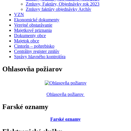
Zmluvy, Faktúry, Objednávky rok 2023
Zmluvy faktúry objednávky Archív
VZN
Ekonomické dokumenty
Verejné obstarávanie
Majetkové priznania
Dokumenty obce
Majetok obce
Cintorín – pohrebisko
Centrálny register zmlúv
Správy hlavného kontrolóra
Ohlasovňa požiarov
Ohlasovňa požiarov
Farské oznamy
Farské oznamy