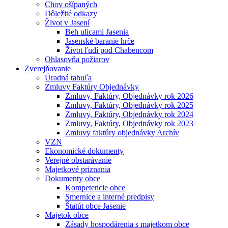
Chov ošípaných
Dôležité odkazy
Život v Jasení
Beh ulicami Jasenia
Jasenské baranie hrče
Život ľudí pod Chabencom
Ohlasovňa požiarov
Zverejňovanie
Úradná tabuľa
Zmluvy Faktúry Objednávky
Zmluvy, Faktúry, Objednávky rok 2026
Zmluvy, Faktúry, Objednávky rok 2025
Zmluvy, Faktúry, Objednávky rok 2024
Zmluvy, Faktúry, Objednávky rok 2023
Zmluvy faktúry objednávky Archív
VZN
Ekonomické dokumenty
Verejné obstarávanie
Majetkové priznania
Dokumenty obce
Kompetencie obce
Smernice a interné predpisy
Štatút obce Jasenie
Majetok obce
Zásady hospodárenia s majetkom obce