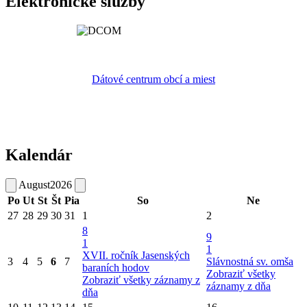
Elektronické služby
Dátové centrum obcí a miest
Kalendár
August
2026
Po
Ut
St
Št
Pia
So
Ne
27
28
29
30
31
1
2
8
9
1
1
XVII. ročník Jasenských
3
4
5
6
7
Slávnostná sv. omša
baraních hodov
Zobraziť všetky
Zobraziť všetky záznamy z
záznamy z dňa
dňa