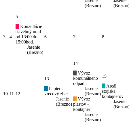
Jasenie
Jasenie
(Brezno)
(Brezno
5
Konzultácie
stavebný úrad
3
4
od 13:00 do
6
7
8
15:00hod.
Jasenie
(Brezno)
14
Vývoz
15
komunálneho
13
odpadu
Areál
Papier -
Jasenie
stojiska
10
11
12
vrecový zber
(Brezno)
kontajnerov
Jasenie
Vývoz
Jasenie
(Brezno)
plastov -
(Brezno
kontajner
Jasenie
(Brezno)