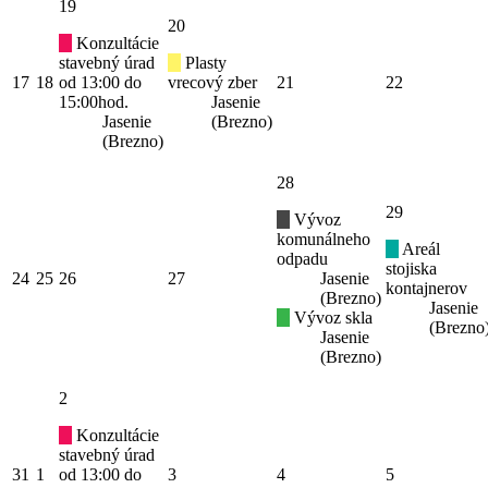
19
20
Konzultácie
stavebný úrad
Plasty
17
18
od 13:00 do
vrecový zber
21
22
15:00hod.
Jasenie
Jasenie
(Brezno)
(Brezno)
28
29
Vývoz
komunálneho
Areál
odpadu
stojiska
24
25
26
27
Jasenie
kontajnerov
(Brezno)
Jasenie
Vývoz skla
(Brezno
Jasenie
(Brezno)
2
Konzultácie
stavebný úrad
31
1
od 13:00 do
3
4
5