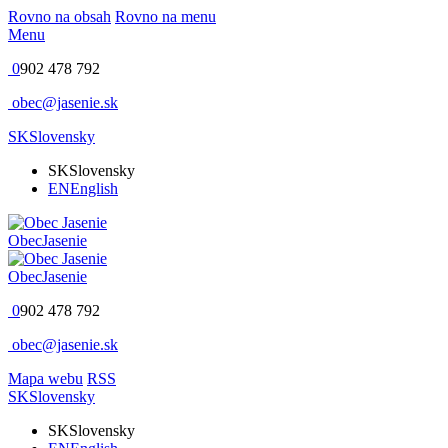
Rovno na obsah
Rovno na menu
Menu
0
902 478 792
obec@jasenie.sk
SK
Slovensky
SK
Slovensky
EN
English
Obec
Jasenie
Obec
Jasenie
0
902 478 792
obec@jasenie.sk
Mapa webu
RSS
SK
Slovensky
SK
Slovensky