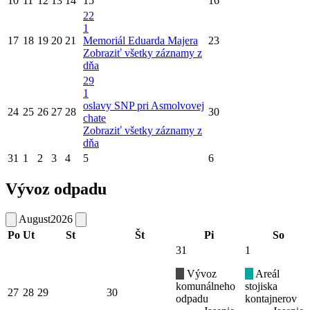
10
11
12
13
14
15
16
22
1
17
18
19
20
21
Memoriál Eduarda Majera
23
Zobraziť všetky záznamy z
dňa
29
1
oslavy SNP pri Asmolvovej
24
25
26
27
28
30
chate
Zobraziť všetky záznamy z
dňa
31
1
2
3
4
5
6
Vývoz odpadu
August
2026
Po
Ut
St
Št
Pi
So
31
1
Vývoz
Areál
komunálneho
stojiska
27
28
29
30
odpadu
kontajnerov