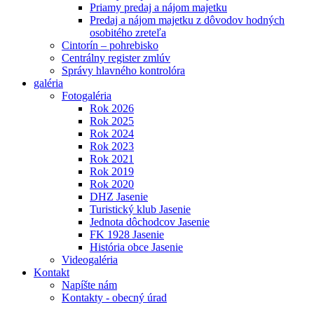
Priamy predaj a nájom majetku
Predaj a nájom majetku z dôvodov hodných
osobitého zreteľa
Cintorín – pohrebisko
Centrálny register zmlúv
Správy hlavného kontrolóra
galéria
Fotogaléria
Rok 2026
Rok 2025
Rok 2024
Rok 2023
Rok 2021
Rok 2019
Rok 2020
DHZ Jasenie
Turistický klub Jasenie
Jednota dôchodcov Jasenie
FK 1928 Jasenie
História obce Jasenie
Videogaléria
Kontakt
Napíšte nám
Kontakty - obecný úrad