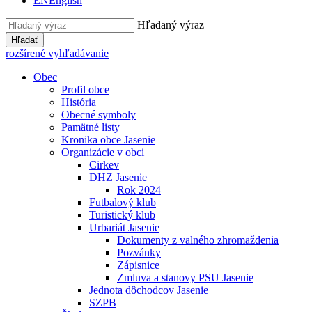
EN
English
Hľadaný výraz
Hľadať
rozšírené vyhľadávanie
Obec
Profil obce
História
Obecné symboly
Pamätné listy
Kronika obce Jasenie
Organizácie v obci
Cirkev
DHZ Jasenie
Rok 2024
Futbalový klub
Turistický klub
Urbariát Jasenie
Dokumenty z valného zhromaždenia
Pozvánky
Zápisnice
Zmluva a stanovy PSU Jasenie
Jednota dôchodcov Jasenie
SZPB