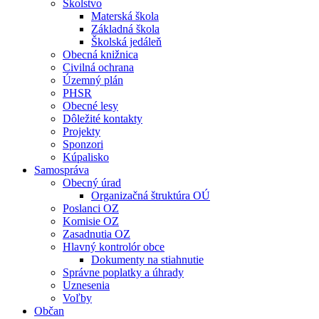
Školstvo
Materská škola
Základná škola
Školská jedáleň
Obecná knižnica
Civilná ochrana
Územný plán
PHSR
Obecné lesy
Dôležité kontakty
Projekty
Sponzori
Kúpalisko
Samospráva
Obecný úrad
Organizačná štruktúra OÚ
Poslanci OZ
Komisie OZ
Zasadnutia OZ
Hlavný kontrolór obce
Dokumenty na stiahnutie
Správne poplatky a úhrady
Uznesenia
Voľby
Občan