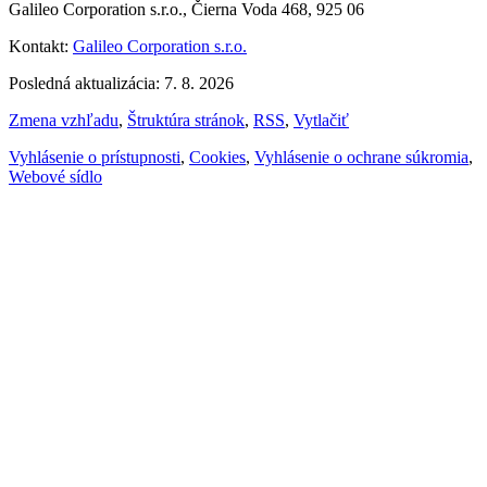
Galileo Corporation s.r.o., Čierna Voda 468, 925 06
Kontakt:
Galileo Corporation s.r.o.
Posledná aktualizácia: 7. 8. 2026
Zmena vzhľadu
,
Štruktúra stránok
,
RSS
,
Vytlačiť
Vyhlásenie o prístupnosti
,
Cookies
,
Vyhlásenie o ochrane súkromia
,
Webové sídlo