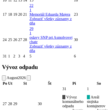
10
11
12
13
14
15
16
22
1
17
18
19
20
21
Memoriál Eduarda Majera
23
Zobraziť všetky záznamy z
dňa
29
1
oslavy SNP pri Asmolvovej
24
25
26
27
28
30
chate
Zobraziť všetky záznamy z
dňa
31
1
2
3
4
5
6
Vývoz odpadu
August
2026
Po
Ut
St
Št
Pi
So
31
1
Vývoz
Areál
komunálneho
stojiska
27
28
29
30
odpadu
kontajnerov