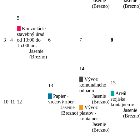
Jasenie
Jasenie
(Brezno)
(Brezno
5
Konzultácie
stavebný úrad
3
4
od 13:00 do
6
7
8
15:00hod.
Jasenie
(Brezno)
14
Vývoz
15
komunálneho
13
odpadu
Areál
Papier -
Jasenie
stojiska
10
11
12
vrecový zber
(Brezno)
kontajnerov
Jasenie
Vývoz
Jasenie
(Brezno)
plastov -
(Brezno
kontajner
Jasenie
(Brezno)