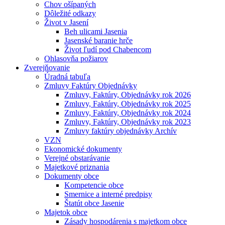
Chov ošípaných
Dôležité odkazy
Život v Jasení
Beh ulicami Jasenia
Jasenské baranie hrče
Život ľudí pod Chabencom
Ohlasovňa požiarov
Zverejňovanie
Úradná tabuľa
Zmluvy Faktúry Objednávky
Zmluvy, Faktúry, Objednávky rok 2026
Zmluvy, Faktúry, Objednávky rok 2025
Zmluvy, Faktúry, Objednávky rok 2024
Zmluvy, Faktúry, Objednávky rok 2023
Zmluvy faktúry objednávky Archív
VZN
Ekonomické dokumenty
Verejné obstarávanie
Majetkové priznania
Dokumenty obce
Kompetencie obce
Smernice a interné predpisy
Štatút obce Jasenie
Majetok obce
Zásady hospodárenia s majetkom obce