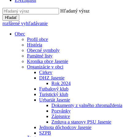
EN
English
Hľadaný výraz
Hľadať
rozšírené vyhľadávanie
Obec
Profil obce
História
Obecné symboly
Pamätné listy
Kronika obce Jasenie
Organizácie v obci
Cirkev
DHZ Jasenie
Rok 2024
Futbalový klub
Turistický klub
Urbariát Jasenie
Dokumenty z valného zhromaždenia
Pozvánky
Zápisnice
Zmluva a stanovy PSU Jasenie
Jednota dôchodcov Jasenie
SZPB