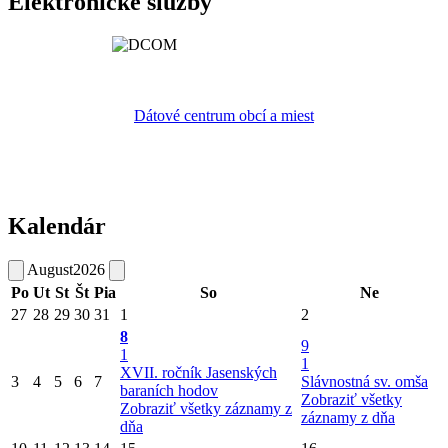
Elektronické služby
Dátové centrum obcí a miest
Kalendár
August
2026
Po
Ut
St
Št
Pia
So
Ne
27
28
29
30
31
1
2
8
9
1
1
XVII. ročník Jasenských
3
4
5
6
7
Slávnostná sv. omša
baraních hodov
Zobraziť všetky
Zobraziť všetky záznamy z
záznamy z dňa
dňa