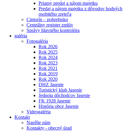
Priamy predaj a nájom majetku
Predaj a nájom majetku z dôvodov hodných
osobitého zreteľa
Cintorín – pohrebisko
Centrálny register zmlúv
Správy hlavného kontrolóra
galéria
Fotogaléria
Rok 2026
Rok 2025
Rok 2024
Rok 2023
Rok 2021
Rok 2019
Rok 2020
DHZ Jasenie
Turistický klub Jasenie
Jednota dôchodcov Jasenie
FK 1928 Jasenie
História obce Jasenie
Videogaléria
Kontakt
Napíšte nám
Kontakty - obecný úrad