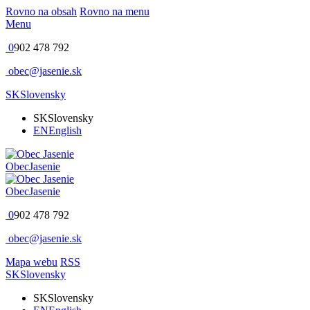
Rovno na obsah
Rovno na menu
Menu
0
902 478 792
obec@jasenie.sk
SK
Slovensky
SK
Slovensky
EN
English
Obec
Jasenie
Obec
Jasenie
0
902 478 792
obec@jasenie.sk
Mapa webu
RSS
SK
Slovensky
SK
Slovensky