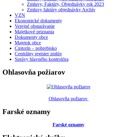
Zmluvy, Faktúry, Objednávky rok 2023
Zmluvy faktúry objednávky Archív
VZN
Ekonomické dokumenty
Verejné obstarávanie
Majetkové priznania
Dokumenty obce
Majetok obce
Cintorín – pohrebisko
Centrálny register zmlúv
Správy hlavného kontrolóra
Ohlasovňa požiarov
Ohlasovňa požiarov
Farské oznamy
Farské oznamy