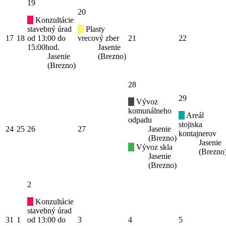
19
20
Konzultácie
stavebný úrad
Plasty
17
18
od 13:00 do
vrecový zber
21
22
15:00hod.
Jasenie
Jasenie
(Brezno)
(Brezno)
28
29
Vývoz
komunálneho
Areál
odpadu
stojiska
24
25
26
27
Jasenie
kontajnerov
(Brezno)
Jasenie
Vývoz skla
(Brezno
Jasenie
(Brezno)
2
Konzultácie
stavebný úrad
31
1
od 13:00 do
3
4
5