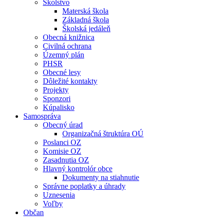
Školstvo
Materská škola
Základná škola
Školská jedáleň
Obecná knižnica
Civilná ochrana
Územný plán
PHSR
Obecné lesy
Dôležité kontakty
Projekty
Sponzori
Kúpalisko
Samospráva
Obecný úrad
Organizačná štruktúra OÚ
Poslanci OZ
Komisie OZ
Zasadnutia OZ
Hlavný kontrolór obce
Dokumenty na stiahnutie
Správne poplatky a úhrady
Uznesenia
Voľby
Občan