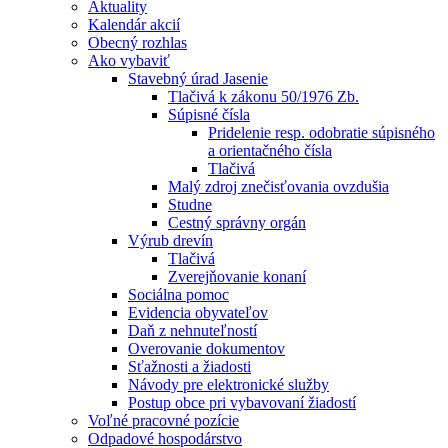
Aktuality
Kalendár akcií
Obecný rozhlas
Ako vybaviť
Stavebný úrad Jasenie
Tlačivá k zákonu 50/1976 Zb.
Súpisné čísla
Pridelenie resp. odobratie súpisného
a orientačného čísla
Tlačivá
Malý zdroj znečisťovania ovzdušia
Studne
Cestný správny orgán
Výrub drevín
Tlačivá
Zverejňovanie konaní
Sociálna pomoc
Evidencia obyvateľov
Daň z nehnuteľností
Overovanie dokumentov
Sťažnosti a žiadosti
Návody pre elektronické služby
Postup obce pri vybavovaní žiadostí
Voľné pracovné pozície
Odpadové hospodárstvo