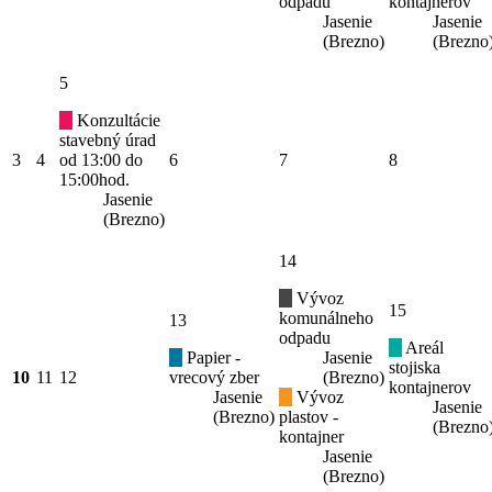
odpadu
kontajnerov
Jasenie
Jasenie
(Brezno)
(Brezno
5
Konzultácie
stavebný úrad
3
4
od 13:00 do
6
7
8
15:00hod.
Jasenie
(Brezno)
14
Vývoz
15
komunálneho
13
odpadu
Areál
Papier -
Jasenie
stojiska
10
11
12
vrecový zber
(Brezno)
kontajnerov
Jasenie
Vývoz
Jasenie
(Brezno)
plastov -
(Brezno
kontajner
Jasenie
(Brezno)