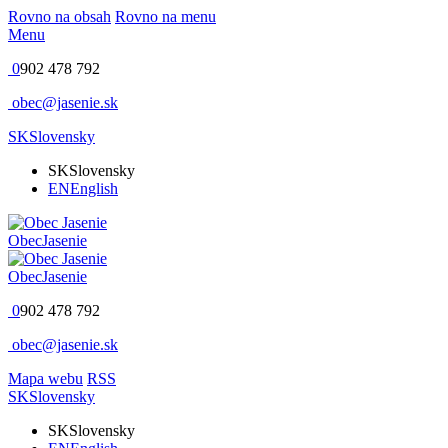
Rovno na obsah
Rovno na menu
Menu
0
902 478 792
obec@jasenie.sk
SK
Slovensky
SK
Slovensky
EN
English
Obec
Jasenie
Obec
Jasenie
0
902 478 792
obec@jasenie.sk
Mapa webu
RSS
SK
Slovensky
SK
Slovensky