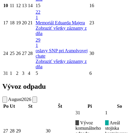
10
11
12
13
14
15
16
22
1
17
18
19
20
21
Memoriál Eduarda Majera
23
Zobraziť všetky záznamy z
dňa
29
1
oslavy SNP pri Asmolvovej
24
25
26
27
28
30
chate
Zobraziť všetky záznamy z
dňa
31
1
2
3
4
5
6
Vývoz odpadu
August
2026
Po
Ut
St
Št
Pi
So
31
1
Vývoz
Areál
komunálneho
stojiska
27
28
29
30