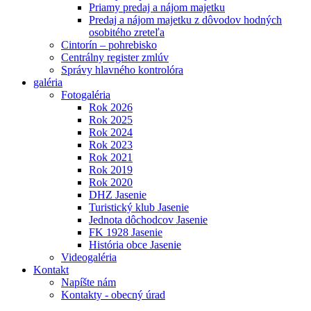
Priamy predaj a nájom majetku
Predaj a nájom majetku z dôvodov hodných
osobitého zreteľa
Cintorín – pohrebisko
Centrálny register zmlúv
Správy hlavného kontrolóra
galéria
Fotogaléria
Rok 2026
Rok 2025
Rok 2024
Rok 2023
Rok 2021
Rok 2019
Rok 2020
DHZ Jasenie
Turistický klub Jasenie
Jednota dôchodcov Jasenie
FK 1928 Jasenie
História obce Jasenie
Videogaléria
Kontakt
Napíšte nám
Kontakty - obecný úrad