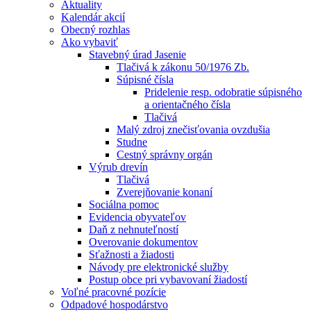
Aktuality
Kalendár akcií
Obecný rozhlas
Ako vybaviť
Stavebný úrad Jasenie
Tlačivá k zákonu 50/1976 Zb.
Súpisné čísla
Pridelenie resp. odobratie súpisného
a orientačného čísla
Tlačivá
Malý zdroj znečisťovania ovzdušia
Studne
Cestný správny orgán
Výrub drevín
Tlačivá
Zverejňovanie konaní
Sociálna pomoc
Evidencia obyvateľov
Daň z nehnuteľností
Overovanie dokumentov
Sťažnosti a žiadosti
Návody pre elektronické služby
Postup obce pri vybavovaní žiadostí
Voľné pracovné pozície
Odpadové hospodárstvo