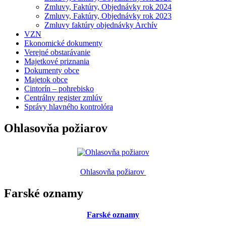
Zmluvy, Faktúry, Objednávky rok 2024
Zmluvy, Faktúry, Objednávky rok 2023
Zmluvy faktúry objednávky Archív
VZN
Ekonomické dokumenty
Verejné obstarávanie
Majetkové priznania
Dokumenty obce
Majetok obce
Cintorín – pohrebisko
Centrálny register zmlúv
Správy hlavného kontrolóra
Ohlasovňa požiarov
Ohlasovňa požiarov
Farské oznamy
Farské oznamy