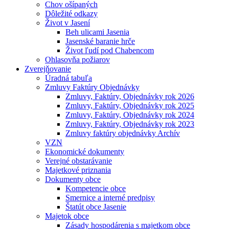
Chov ošípaných
Dôležité odkazy
Život v Jasení
Beh ulicami Jasenia
Jasenské baranie hrče
Život ľudí pod Chabencom
Ohlasovňa požiarov
Zverejňovanie
Úradná tabuľa
Zmluvy Faktúry Objednávky
Zmluvy, Faktúry, Objednávky rok 2026
Zmluvy, Faktúry, Objednávky rok 2025
Zmluvy, Faktúry, Objednávky rok 2024
Zmluvy, Faktúry, Objednávky rok 2023
Zmluvy faktúry objednávky Archív
VZN
Ekonomické dokumenty
Verejné obstarávanie
Majetkové priznania
Dokumenty obce
Kompetencie obce
Smernice a interné predpisy
Štatút obce Jasenie
Majetok obce
Zásady hospodárenia s majetkom obce