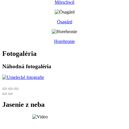
Mörschwil
Ösagárd
Horehronie
Fotogaléria
Náhodná fotogaléria
Jasenie z neba