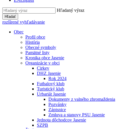
EN
English
Hľadaný výraz
Hľadať
rozšírené vyhľadávanie
Obec
Profil obce
História
Obecné symboly
Pamätné listy
Kronika obce Jasenie
Organizácie v obci
Cirkev
DHZ Jasenie
Rok 2024
Futbalový klub
Turistický klub
Urbariát Jasenie
Dokumenty z valného zhromaždenia
Pozvánky
Zápisnice
Zmluva a stanovy PSU Jasenie
Jednota dôchodcov Jasenie
SZPB