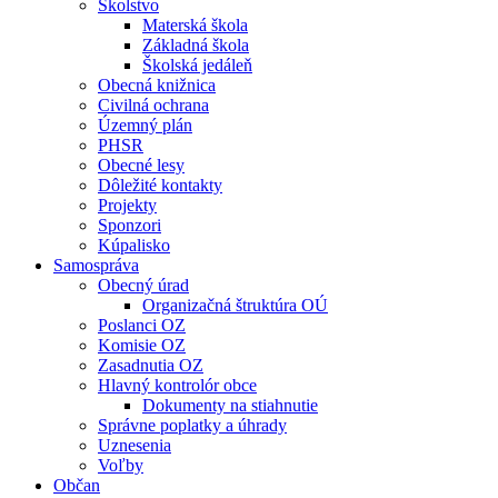
Školstvo
Materská škola
Základná škola
Školská jedáleň
Obecná knižnica
Civilná ochrana
Územný plán
PHSR
Obecné lesy
Dôležité kontakty
Projekty
Sponzori
Kúpalisko
Samospráva
Obecný úrad
Organizačná štruktúra OÚ
Poslanci OZ
Komisie OZ
Zasadnutia OZ
Hlavný kontrolór obce
Dokumenty na stiahnutie
Správne poplatky a úhrady
Uznesenia
Voľby
Občan