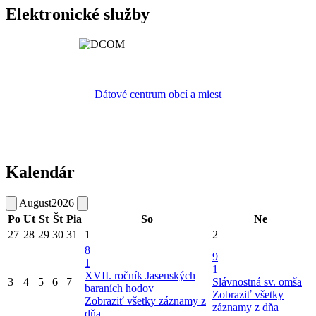
Elektronické služby
Dátové centrum obcí a miest
Kalendár
August
2026
Po
Ut
St
Št
Pia
So
Ne
27
28
29
30
31
1
2
8
9
1
1
XVII. ročník Jasenských
3
4
5
6
7
Slávnostná sv. omša
baraních hodov
Zobraziť všetky
Zobraziť všetky záznamy z
záznamy z dňa
dňa