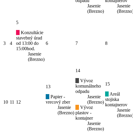
odpadu
kontajnerov
Jasenie
Jasenie
(Brezno)
(Brezno
5
Konzultácie
stavebný úrad
3
4
od 13:00 do
6
7
8
15:00hod.
Jasenie
(Brezno)
14
Vývoz
15
komunálneho
13
odpadu
Areál
Papier -
Jasenie
stojiska
10
11
12
vrecový zber
(Brezno)
kontajnerov
Jasenie
Vývoz
Jasenie
(Brezno)
plastov -
(Brezno
kontajner
Jasenie
(Brezno)