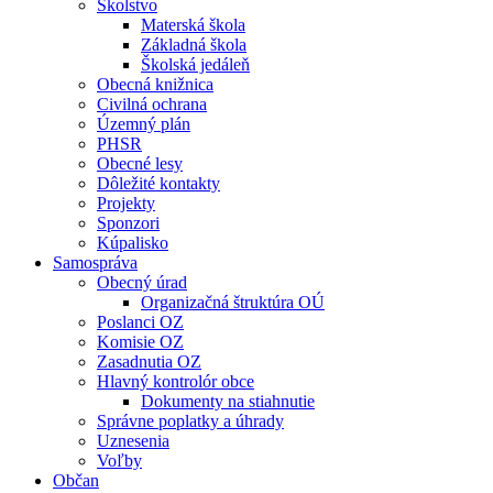
Školstvo
Materská škola
Základná škola
Školská jedáleň
Obecná knižnica
Civilná ochrana
Územný plán
PHSR
Obecné lesy
Dôležité kontakty
Projekty
Sponzori
Kúpalisko
Samospráva
Obecný úrad
Organizačná štruktúra OÚ
Poslanci OZ
Komisie OZ
Zasadnutia OZ
Hlavný kontrolór obce
Dokumenty na stiahnutie
Správne poplatky a úhrady
Uznesenia
Voľby
Občan