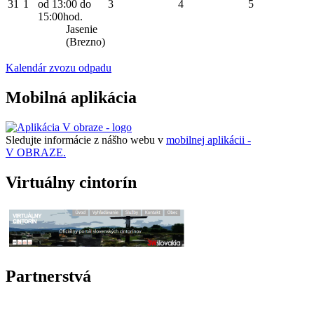
31
1
od 13:00 do
3
4
5
15:00hod.
Jasenie
(Brezno)
Kalendár zvozu odpadu
Mobilná aplikácia
Sledujte informácie z nášho webu v
mobilnej aplikácii -
V OBRAZE.
Virtuálny cintorín
Partnerstvá