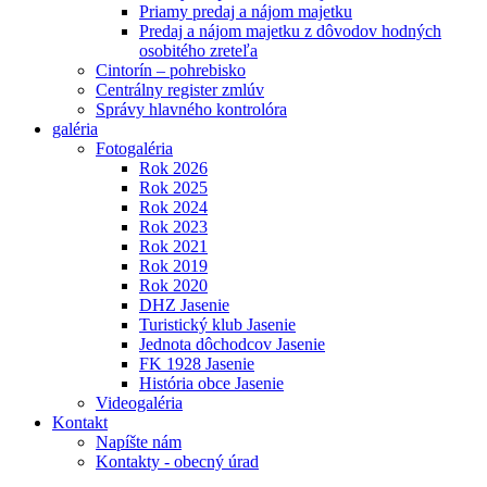
Priamy predaj a nájom majetku
Predaj a nájom majetku z dôvodov hodných
osobitého zreteľa
Cintorín – pohrebisko
Centrálny register zmlúv
Správy hlavného kontrolóra
galéria
Fotogaléria
Rok 2026
Rok 2025
Rok 2024
Rok 2023
Rok 2021
Rok 2019
Rok 2020
DHZ Jasenie
Turistický klub Jasenie
Jednota dôchodcov Jasenie
FK 1928 Jasenie
História obce Jasenie
Videogaléria
Kontakt
Napíšte nám
Kontakty - obecný úrad