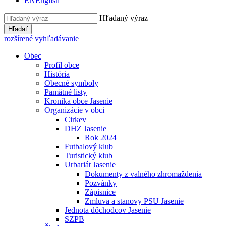
EN
English
Hľadaný výraz
Hľadať
rozšírené vyhľadávanie
Obec
Profil obce
História
Obecné symboly
Pamätné listy
Kronika obce Jasenie
Organizácie v obci
Cirkev
DHZ Jasenie
Rok 2024
Futbalový klub
Turistický klub
Urbariát Jasenie
Dokumenty z valného zhromaždenia
Pozvánky
Zápisnice
Zmluva a stanovy PSU Jasenie
Jednota dôchodcov Jasenie
SZPB