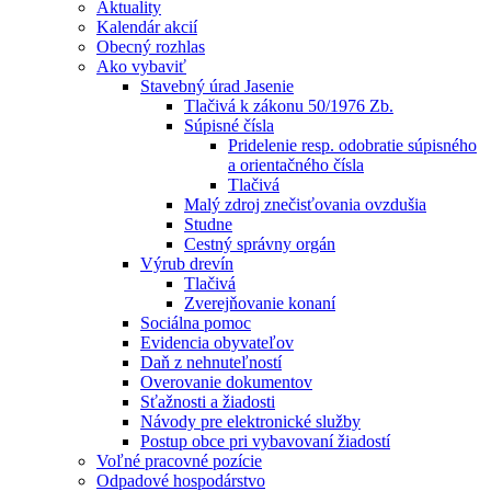
Aktuality
Kalendár akcií
Obecný rozhlas
Ako vybaviť
Stavebný úrad Jasenie
Tlačivá k zákonu 50/1976 Zb.
Súpisné čísla
Pridelenie resp. odobratie súpisného
a orientačného čísla
Tlačivá
Malý zdroj znečisťovania ovzdušia
Studne
Cestný správny orgán
Výrub drevín
Tlačivá
Zverejňovanie konaní
Sociálna pomoc
Evidencia obyvateľov
Daň z nehnuteľností
Overovanie dokumentov
Sťažnosti a žiadosti
Návody pre elektronické služby
Postup obce pri vybavovaní žiadostí
Voľné pracovné pozície
Odpadové hospodárstvo