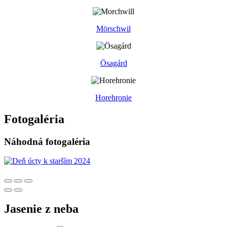
Mörschwil
Ösagárd
Horehronie
Fotogaléria
Náhodná fotogaléria
Jasenie z neba