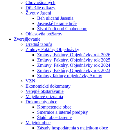
Chov ošípaných
Dôležité odkazy
Život v Jasení
Beh ulicami Jasenia
Jasenské baranie hrče
Život ľudí pod Chabencom
Ohlasovňa požiarov
Zverejňovanie
Úradná tabuľa
Zmluvy Faktúry Objednávky
Zmluvy, Faktúry, Objednávky rok 2026
Zmluvy, Faktúry, Objednávky rok 2025
Zmluvy, Faktúry, Objednávky rok 2024
Zmluvy, Faktúry, Objednávky rok 2023
Zmluvy faktúry objednávky Archív
VZN
Ekonomické dokumenty
Verejné obstarávanie
Majetkové priznania
Dokumenty obce
Kompetencie obce
Smernice a interné predpisy
Štatút obce Jasenie
Majetok obce
Zásady hospodárenia s majetkom obce