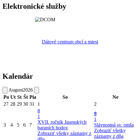
Elektronické služby
Dátové centrum obcí a miest
Kalendár
August
2026
Po
Ut
St
Št
Pia
So
Ne
27
28
29
30
31
1
2
8
9
1
1
XVII. ročník Jasenských
3
4
5
6
7
Slávnostná sv. omša
baraních hodov
Zobraziť všetky
Zobraziť všetky záznamy z
záznamy z dňa
dňa