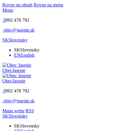
Rovno na obsah
Rovno na menu
Menu
0
902 478 792
obec@jasenie.sk
SK
Slovensky
SK
Slovensky
EN
English
Obec
Jasenie
Obec
Jasenie
0
902 478 792
obec@jasenie.sk
Mapa webu
RSS
SK
Slovensky
SK
Slovensky