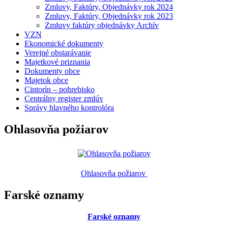
Zmluvy, Faktúry, Objednávky rok 2024
Zmluvy, Faktúry, Objednávky rok 2023
Zmluvy faktúry objednávky Archív
VZN
Ekonomické dokumenty
Verejné obstarávanie
Majetkové priznania
Dokumenty obce
Majetok obce
Cintorín – pohrebisko
Centrálny register zmlúv
Správy hlavného kontrolóra
Ohlasovňa požiarov
Ohlasovňa požiarov
Farské oznamy
Farské oznamy