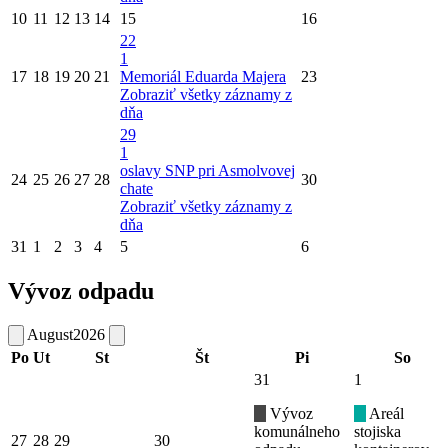
10
11
12
13
14
15
16
22
1
17
18
19
20
21
Memoriál Eduarda Majera
23
Zobraziť všetky záznamy z
dňa
29
1
oslavy SNP pri Asmolvovej
24
25
26
27
28
30
chate
Zobraziť všetky záznamy z
dňa
31
1
2
3
4
5
6
Vývoz odpadu
August
2026
Po
Ut
St
Št
Pi
So
31
1
Vývoz
Areál
komunálneho
stojiska
27
28
29
30