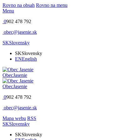
Rovno na obsah
Rovno na menu
Menu
0
902 478 792
obec@jasenie.sk
SK
Slovensky
SK
Slovensky
EN
English
Obec
Jasenie
Obec
Jasenie
0
902 478 792
obec@jasenie.sk
Mapa webu
RSS
SK
Slovensky
SK
Slovensky