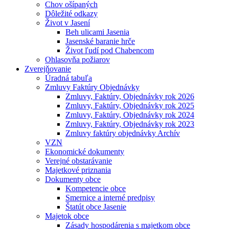
Chov ošípaných
Dôležité odkazy
Život v Jasení
Beh ulicami Jasenia
Jasenské baranie hrče
Život ľudí pod Chabencom
Ohlasovňa požiarov
Zverejňovanie
Úradná tabuľa
Zmluvy Faktúry Objednávky
Zmluvy, Faktúry, Objednávky rok 2026
Zmluvy, Faktúry, Objednávky rok 2025
Zmluvy, Faktúry, Objednávky rok 2024
Zmluvy, Faktúry, Objednávky rok 2023
Zmluvy faktúry objednávky Archív
VZN
Ekonomické dokumenty
Verejné obstarávanie
Majetkové priznania
Dokumenty obce
Kompetencie obce
Smernice a interné predpisy
Štatút obce Jasenie
Majetok obce
Zásady hospodárenia s majetkom obce