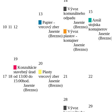
14
Vývoz
15
komunálneho
13
odpadu
Areál
Papier -
Jasenie
stojiska
10
11
12
vrecový zber
(Brezno)
kontajnerov
Jasenie
Vývoz
Jasenie
(Brezno)
plastov -
(Brezno
kontajner
Jasenie
(Brezno)
19
20
Konzultácie
stavebný úrad
Plasty
17
18
od 13:00 do
vrecový zber
21
22
15:00hod.
Jasenie
Jasenie
(Brezno)
(Brezno)
28
29
Vývoz