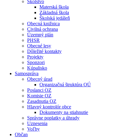
Školstvo
Materská škola
Základná škola
Školská jedáleň
Obecná knižnica
Civilná ochrana
Územný plán
PHSR
Obecné lesy
Dôležité kontakty
Projekty
Sponzori
Kúpalisko
Samospráva
Obecný úrad
Organizačná štruktúra OÚ
Poslanci OZ
Komisie OZ
Zasadnutia OZ
Hlavný kontrolór obce
Dokumenty na stiahnutie
Správne poplatky a úhrady
Uznesenia
Voľby
Občan