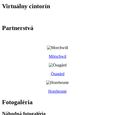
Virtuálny cintorín
Partnerstvá
Mörschwil
Ösagárd
Horehronie
Fotogaléria
Náhodná fotogaléria