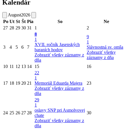
Kalendár
August
2026
Po
Ut
St
Št
Pia
So
Ne
27
28
29
30
31
1
2
8
9
1
1
XVII. ročník Jasenských
3
4
5
6
7
Slávnostná sv. omša
baraních hodov
Zobraziť všetky
Zobraziť všetky záznamy z
záznamy z dňa
dňa
10
11
12
13
14
15
16
22
1
17
18
19
20
21
Memoriál Eduarda Majera
23
Zobraziť všetky záznamy z
dňa
29
1
oslavy SNP pri Asmolvovej
24
25
26
27
28
30
chate
Zobraziť všetky záznamy z
dňa