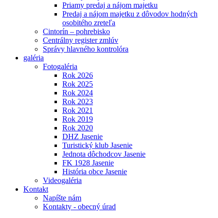
Priamy predaj a nájom majetku
Predaj a nájom majetku z dôvodov hodných
osobitého zreteľa
Cintorín – pohrebisko
Centrálny register zmlúv
Správy hlavného kontrolóra
galéria
Fotogaléria
Rok 2026
Rok 2025
Rok 2024
Rok 2023
Rok 2021
Rok 2019
Rok 2020
DHZ Jasenie
Turistický klub Jasenie
Jednota dôchodcov Jasenie
FK 1928 Jasenie
História obce Jasenie
Videogaléria
Kontakt
Napíšte nám
Kontakty - obecný úrad