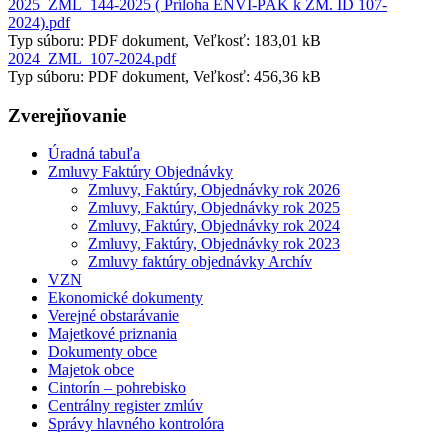
2025_ZML_144-2025 ( Príloha ENVI-PAK k ZM. ID 107-
2024).pdf
Typ súboru: PDF dokument, Veľkosť: 183,01 kB
2024_ZML_107-2024.pdf
Typ súboru: PDF dokument, Veľkosť: 456,36 kB
Zverejňovanie
Úradná tabuľa
Zmluvy Faktúry Objednávky
Zmluvy, Faktúry, Objednávky rok 2026
Zmluvy, Faktúry, Objednávky rok 2025
Zmluvy, Faktúry, Objednávky rok 2024
Zmluvy, Faktúry, Objednávky rok 2023
Zmluvy faktúry objednávky Archív
VZN
Ekonomické dokumenty
Verejné obstarávanie
Majetkové priznania
Dokumenty obce
Majetok obce
Cintorín – pohrebisko
Centrálny register zmlúv
Správy hlavného kontrolóra