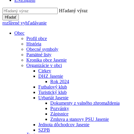
EN
English
Hľadaný výraz
Hľadať
rozšírené vyhľadávanie
Obec
Profil obce
História
Obecné symboly
Pamätné listy
Kronika obce Jasenie
Organizácie v obci
Cirkev
DHZ Jasenie
Rok 2024
Futbalový klub
Turistický klub
Urbariát Jasenie
Dokumenty z valného zhromaždenia
Pozvánky
Zápisnice
Zmluva a stanovy PSU Jasenie
Jednota dôchodcov Jasenie
SZPB