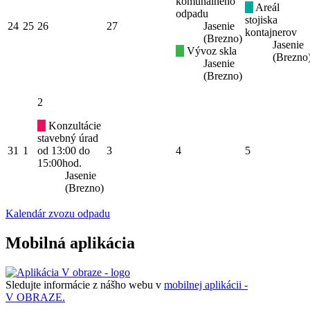
komunálneho
Areál
odpadu
stojiska
24
25
26
27
Jasenie
kontajnerov
(Brezno)
Jasenie
Vývoz skla
(Brezno
Jasenie
(Brezno)
2
Konzultácie
stavebný úrad
31
1
od 13:00 do
3
4
5
15:00hod.
Jasenie
(Brezno)
Kalendár zvozu odpadu
Mobilná aplikácia
Sledujte informácie z nášho webu v
mobilnej aplikácii -
V OBRAZE.