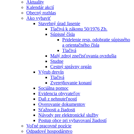
Aktuality
Kalendár akcií
Obecný rozhlas
Ako vybaviť
Stavebný úrad Jasenie
Tlačivá k zákonu 50/1976 Zb.
Súpisné čísla
Pridelenie resp. odobratie súpisného
a orientačného čísla
Tlačivá
Malý zdroj znečisťovania ovzdušia
Studne
Cestný správny orgán
Výrub drevín
Tlačivá
Zverejňovanie konaní
Sociálna pomoc
Evidencia obyvateľov
Daň z nehnuteľností
Overovanie dokumentov
Sťažnosti a žiadosti
Návody pre elektronické služby
Postup obce pri vybavovaní žiadostí
Voľné pracovné pozície
Odpadové hospodárstvo