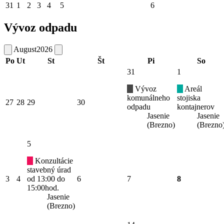
31
1
2
3
4
5
6
Vývoz odpadu
August
2026
Po
Ut
St
Št
Pi
So
31
1
Vývoz
Areál
komunálneho
stojiska
27
28
29
30
odpadu
kontajnerov
Jasenie
Jasenie
(Brezno)
(Brezno
5
Konzultácie
stavebný úrad
3
4
od 13:00 do
6
7
8
15:00hod.
Jasenie
(Brezno)