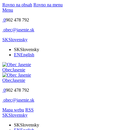
Rovno na obsah
Rovno na menu
Menu
0
902 478 792
obec@jasenie.sk
SK
Slovensky
SK
Slovensky
EN
English
Obec
Jasenie
Obec
Jasenie
0
902 478 792
obec@jasenie.sk
Mapa webu
RSS
SK
Slovensky
SK
Slovensky