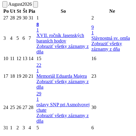
August
2026
Po
Ut
St
Št
Pia
So
Ne
27
28
29
30
31
1
2
8
9
1
1
XVII. ročník Jasenských
3
4
5
6
7
Slávnostná sv. omša
baraních hodov
Zobraziť všetky
Zobraziť všetky záznamy z
záznamy z dňa
dňa
10
11
12
13
14
15
16
22
1
17
18
19
20
21
Memoriál Eduarda Majera
23
Zobraziť všetky záznamy z
dňa
29
1
oslavy SNP pri Asmolvovej
24
25
26
27
28
30
chate
Zobraziť všetky záznamy z
dňa
31
1
2
3
4
5
6