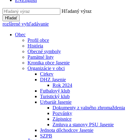
EN
English
Hľadaný výraz
Hľadať
rozšírené vyhľadávanie
Obec
Profil obce
História
Obecné symboly
Pamätné listy
Kronika obce Jasenie
Organizácie v obci
Cirkev
DHZ Jasenie
Rok 2024
Futbalový klub
Turistický klub
Urbariát Jasenie
Dokumenty z valného zhromaždenia
Pozvánky
Zápisnice
Zmluva a stanovy PSU Jasenie
Jednota dôchodcov Jasenie
SZPB