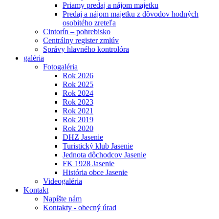
Priamy predaj a nájom majetku
Predaj a nájom majetku z dôvodov hodných
osobitého zreteľa
Cintorín – pohrebisko
Centrálny register zmlúv
Správy hlavného kontrolóra
galéria
Fotogaléria
Rok 2026
Rok 2025
Rok 2024
Rok 2023
Rok 2021
Rok 2019
Rok 2020
DHZ Jasenie
Turistický klub Jasenie
Jednota dôchodcov Jasenie
FK 1928 Jasenie
História obce Jasenie
Videogaléria
Kontakt
Napíšte nám
Kontakty - obecný úrad