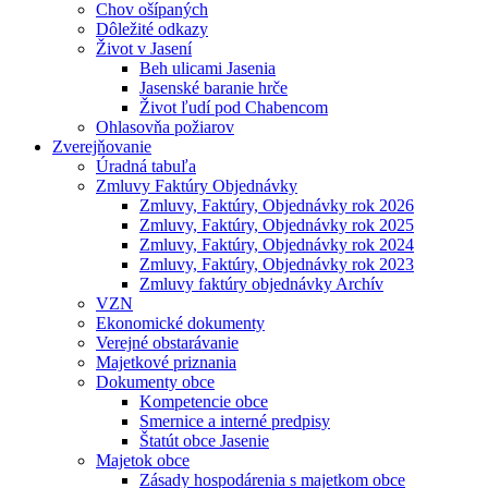
Chov ošípaných
Dôležité odkazy
Život v Jasení
Beh ulicami Jasenia
Jasenské baranie hrče
Život ľudí pod Chabencom
Ohlasovňa požiarov
Zverejňovanie
Úradná tabuľa
Zmluvy Faktúry Objednávky
Zmluvy, Faktúry, Objednávky rok 2026
Zmluvy, Faktúry, Objednávky rok 2025
Zmluvy, Faktúry, Objednávky rok 2024
Zmluvy, Faktúry, Objednávky rok 2023
Zmluvy faktúry objednávky Archív
VZN
Ekonomické dokumenty
Verejné obstarávanie
Majetkové priznania
Dokumenty obce
Kompetencie obce
Smernice a interné predpisy
Štatút obce Jasenie
Majetok obce
Zásady hospodárenia s majetkom obce