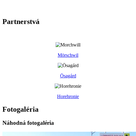
Partnerstvá
Mörschwil
Ösagárd
Horehronie
Fotogaléria
Náhodná fotogaléria