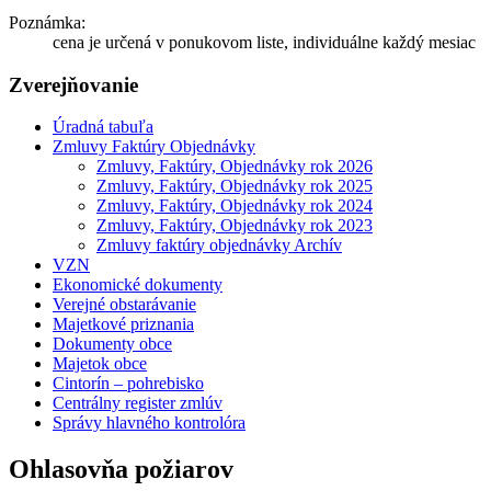
Poznámka:
cena je určená v ponukovom liste, individuálne každý mesiac
Zverejňovanie
Úradná tabuľa
Zmluvy Faktúry Objednávky
Zmluvy, Faktúry, Objednávky rok 2026
Zmluvy, Faktúry, Objednávky rok 2025
Zmluvy, Faktúry, Objednávky rok 2024
Zmluvy, Faktúry, Objednávky rok 2023
Zmluvy faktúry objednávky Archív
VZN
Ekonomické dokumenty
Verejné obstarávanie
Majetkové priznania
Dokumenty obce
Majetok obce
Cintorín – pohrebisko
Centrálny register zmlúv
Správy hlavného kontrolóra
Ohlasovňa požiarov