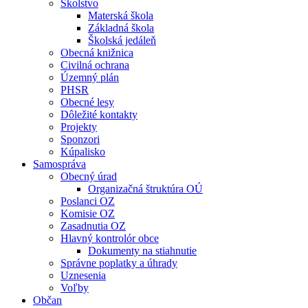
Školstvo
Materská škola
Základná škola
Školská jedáleň
Obecná knižnica
Civilná ochrana
Územný plán
PHSR
Obecné lesy
Dôležité kontakty
Projekty
Sponzori
Kúpalisko
Samospráva
Obecný úrad
Organizačná štruktúra OÚ
Poslanci OZ
Komisie OZ
Zasadnutia OZ
Hlavný kontrolór obce
Dokumenty na stiahnutie
Správne poplatky a úhrady
Uznesenia
Voľby
Občan