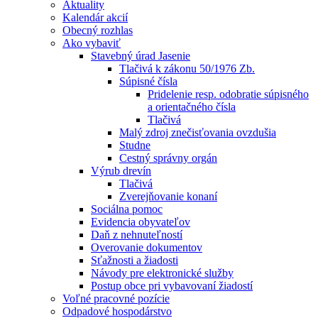
Aktuality
Kalendár akcií
Obecný rozhlas
Ako vybaviť
Stavebný úrad Jasenie
Tlačivá k zákonu 50/1976 Zb.
Súpisné čísla
Pridelenie resp. odobratie súpisného
a orientačného čísla
Tlačivá
Malý zdroj znečisťovania ovzdušia
Studne
Cestný správny orgán
Výrub drevín
Tlačivá
Zverejňovanie konaní
Sociálna pomoc
Evidencia obyvateľov
Daň z nehnuteľností
Overovanie dokumentov
Sťažnosti a žiadosti
Návody pre elektronické služby
Postup obce pri vybavovaní žiadostí
Voľné pracovné pozície
Odpadové hospodárstvo