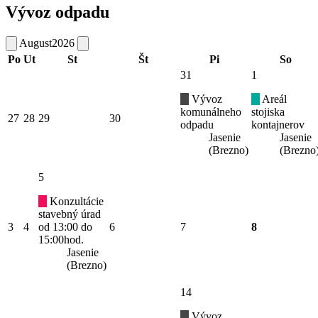
Vývoz odpadu
August
2026
Po
Ut
St
Št
Pi
So
31
1
Vývoz
Areál
komunálneho
stojiska
27
28
29
30
odpadu
kontajnerov
Jasenie
Jasenie
(Brezno)
(Brezno
5
Konzultácie
stavebný úrad
3
4
od 13:00 do
6
7
8
15:00hod.
Jasenie
(Brezno)
14
Vývoz