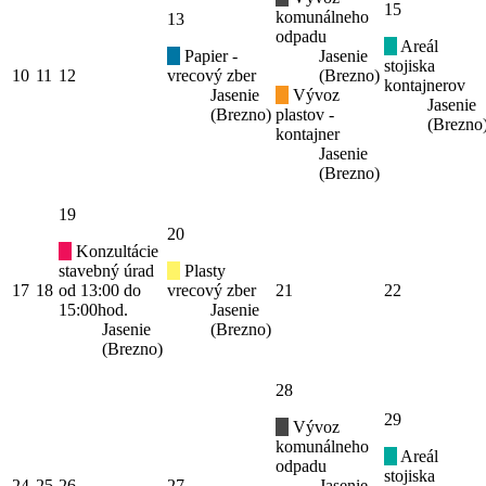
15
komunálneho
13
odpadu
Areál
Papier -
Jasenie
stojiska
10
11
12
vrecový zber
(Brezno)
kontajnerov
Jasenie
Vývoz
Jasenie
(Brezno)
plastov -
(Brezno
kontajner
Jasenie
(Brezno)
19
20
Konzultácie
stavebný úrad
Plasty
17
18
od 13:00 do
vrecový zber
21
22
15:00hod.
Jasenie
Jasenie
(Brezno)
(Brezno)
28
29
Vývoz
komunálneho
Areál
odpadu
stojiska
24
25
26
27
Jasenie