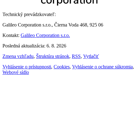
Technický prevádzkovateľ:
Galileo Corporation s.r.o., Čierna Voda 468, 925 06
Kontakt:
Galileo Corporation s.r.o.
Posledná aktualizácia: 6. 8. 2026
Zmena vzhľadu
,
Štruktúra stránok
,
RSS
,
Vytlačiť
Vyhlásenie o prístupnosti
,
Cookies
,
Vyhlásenie o ochrane súkromia
,
Webové sídlo