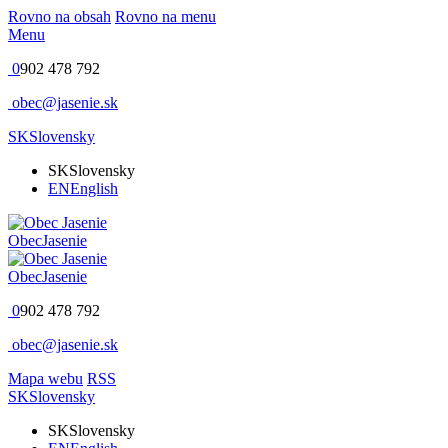
Rovno na obsah
Rovno na menu
Menu
0
902 478 792
obec@jasenie.sk
SK
Slovensky
SK
Slovensky
EN
English
Obec
Jasenie
Obec
Jasenie
0
902 478 792
obec@jasenie.sk
Mapa webu
RSS
SK
Slovensky
SK
Slovensky