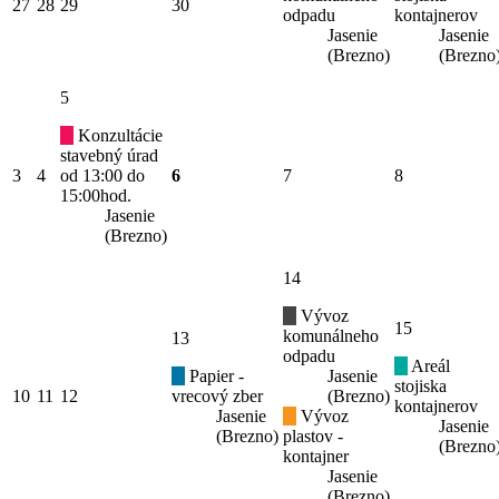
27
28
29
30
odpadu
kontajnerov
Jasenie
Jasenie
(Brezno)
(Brezno
5
Konzultácie
stavebný úrad
3
4
od 13:00 do
6
7
8
15:00hod.
Jasenie
(Brezno)
14
Vývoz
15
komunálneho
13
odpadu
Areál
Papier -
Jasenie
stojiska
10
11
12
vrecový zber
(Brezno)
kontajnerov
Jasenie
Vývoz
Jasenie
(Brezno)
plastov -
(Brezno
kontajner
Jasenie
(Brezno)