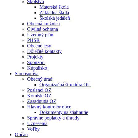
Školstvo
Materská škola
Základná škola
Školská jedáleň
Obecná knižnica
Civilná ochrana
Územný plán
PHSR
Obecné lesy
Dôležité kontakty
Projekty
Sponzori
Kúpalisko
Samospráva
Obecný úrad
Organizačná štruktúra OÚ
Poslanci OZ
Komisie OZ
Zasadnutia OZ
Hlavný kontrolór obce
Dokumenty na stiahnutie
Správne poplatky a úhrady
Uznesenia
Voľby
Občan