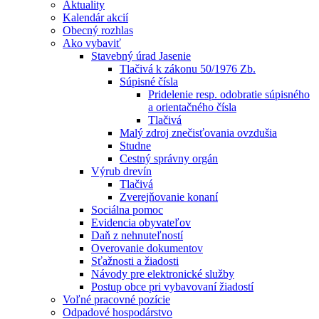
Aktuality
Kalendár akcií
Obecný rozhlas
Ako vybaviť
Stavebný úrad Jasenie
Tlačivá k zákonu 50/1976 Zb.
Súpisné čísla
Pridelenie resp. odobratie súpisného
a orientačného čísla
Tlačivá
Malý zdroj znečisťovania ovzdušia
Studne
Cestný správny orgán
Výrub drevín
Tlačivá
Zverejňovanie konaní
Sociálna pomoc
Evidencia obyvateľov
Daň z nehnuteľností
Overovanie dokumentov
Sťažnosti a žiadosti
Návody pre elektronické služby
Postup obce pri vybavovaní žiadostí
Voľné pracovné pozície
Odpadové hospodárstvo