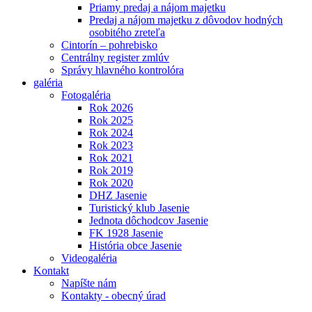
Priamy predaj a nájom majetku
Predaj a nájom majetku z dôvodov hodných
osobitého zreteľa
Cintorín – pohrebisko
Centrálny register zmlúv
Správy hlavného kontrolóra
galéria
Fotogaléria
Rok 2026
Rok 2025
Rok 2024
Rok 2023
Rok 2021
Rok 2019
Rok 2020
DHZ Jasenie
Turistický klub Jasenie
Jednota dôchodcov Jasenie
FK 1928 Jasenie
História obce Jasenie
Videogaléria
Kontakt
Napíšte nám
Kontakty - obecný úrad