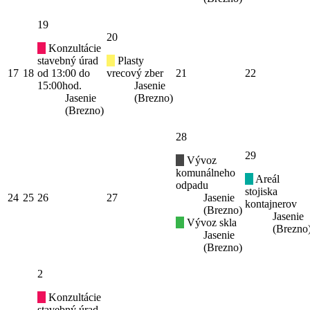
19
20
Konzultácie
stavebný úrad
Plasty
17
18
od 13:00 do
vrecový zber
21
22
15:00hod.
Jasenie
Jasenie
(Brezno)
(Brezno)
28
29
Vývoz
komunálneho
Areál
odpadu
stojiska
24
25
26
27
Jasenie
kontajnerov
(Brezno)
Jasenie
Vývoz skla
(Brezno
Jasenie
(Brezno)
2
Konzultácie
stavebný úrad