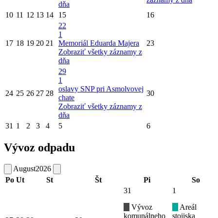
dňa
10
11
12
13
14
15
16
22
1
17
18
19
20
21
Memoriál Eduarda Majera
23
Zobraziť všetky záznamy z
dňa
29
1
oslavy SNP pri Asmolvovej
24
25
26
27
28
30
chate
Zobraziť všetky záznamy z
dňa
31
1
2
3
4
5
6
Vývoz odpadu
August
2026
Po
Ut
St
Št
Pi
So
31
1
Vývoz
Areál
komunálneho
stojiska