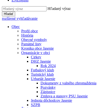
EN
English
Hľadaný výraz
Hľadať
rozšírené vyhľadávanie
Obec
Profil obce
História
Obecné symboly
Pamätné listy
Kronika obce Jasenie
Organizácie v obci
Cirkev
DHZ Jasenie
Rok 2024
Futbalový klub
Turistický klub
Urbariát Jasenie
Dokumenty z valného zhromaždenia
Pozvánky
Zápisnice
Zmluva a stanovy PSU Jasenie
Jednota dôchodcov Jasenie
SZPB