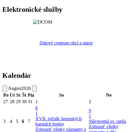
Elektronické služby
Dátové centrum obcí a miest
Kalendár
August
2026
Po
Ut
St
Št
Pia
So
Ne
27
28
29
30
31
1
2
8
9
1
1
XVII. ročník Jasenských
3
4
5
6
7
Slávnostná sv. omša
baraních hodov
Zobraziť všetky
Zobraziť všetky záznamy z
záznamy z dňa