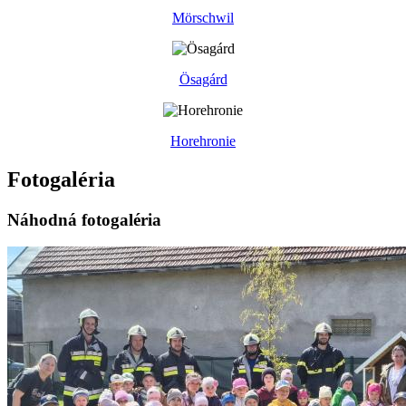
Mörschwil
Ösagárd
Horehronie
Fotogaléria
Náhodná fotogaléria