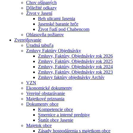
Chov ošípaných
Dôležité odkazy
Život v Jasení
Beh ulicami Jasenia
Jasenské baranie hrče
Život ľudí pod Chabencom
Ohlasovňa požiarov
Zverejňovanie
Úradná tabuľa
Zmluvy Faktúry Objednávky
Zmluvy, Faktúry, Objednávky rok 2026
Zmluvy, Faktúry, Objednávky rok 2025
Zmluvy, Faktúry, Objednávky rok 2024
Zmluvy, Faktúry, Objednávky rok 2023
Zmluvy faktúry objednávky Archív
VZN
Ekonomické dokumenty
Verejné obstarávanie
Majetkové priznania
Dokumenty obce
Kompetencie obce
Smernice a interné predpisy
Štatút obce Jasenie
Majetok obce
Zásady hospodárenia s majetkom obce