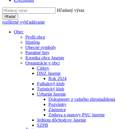
EN
English
Hľadaný výraz
Hľadať
rozšírené vyhľadávanie
Obec
Profil obce
História
Obecné symboly
Pamätné listy
Kronika obce Jasenie
Organizácie v obci
Cirkev
DHZ Jasenie
Rok 2024
Futbalový klub
Turistický klub
Urbariát Jasenie
Dokumenty z valného zhromaždenia
Pozvánky
Zápisnice
Zmluva a stanovy PSU Jasenie
Jednota dôchodcov Jasenie
SZPB