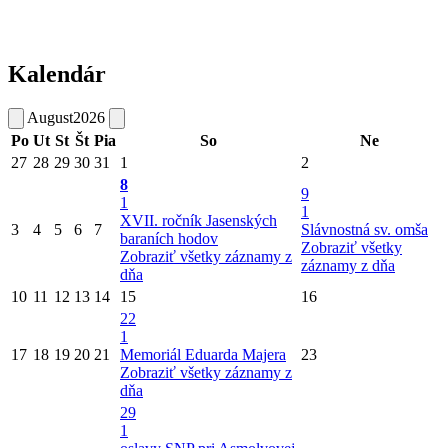
Kalendár
August
2026
Po
Ut
St
Št
Pia
So
Ne
27
28
29
30
31
1
2
8
9
1
1
XVII. ročník Jasenských
3
4
5
6
7
Slávnostná sv. omša
baraních hodov
Zobraziť všetky
Zobraziť všetky záznamy z
záznamy z dňa
dňa
10
11
12
13
14
15
16
22
1
17
18
19
20
21
Memoriál Eduarda Majera
23
Zobraziť všetky záznamy z
dňa
29
1