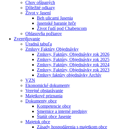
Chov ošípaných
Dôležité odkazy
Život v Jasení
Beh ulicami Jasenia
Jasenské baranie hrče
Život ľudí pod Chabencom
Ohlasovňa požiarov
Zverejňovanie
Úradná tabuľa
Zmluvy Faktúry Objednávky
Zmluvy, Faktúry, Objednávky rok 2026
Zmluvy, Faktúry, Objednávky rok 2025
Zmluvy, Faktúry, Objednávky rok 2024
Zmluvy, Faktúry, Objednávky rok 2023
Zmluvy faktúry objednávky Archív
VZN
Ekonomické dokumenty
Verejné obstarávanie
Majetkové priznania
Dokumenty obce
Kompetencie obce
Smernice a interné predpisy
Štatút obce Jasenie
Majetok obce
Zásady hospodárenia s majetkom obce