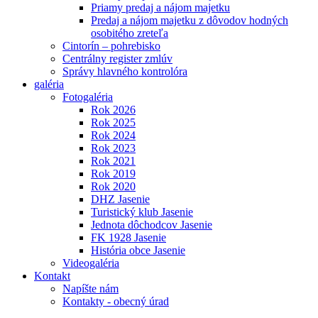
Priamy predaj a nájom majetku
Predaj a nájom majetku z dôvodov hodných
osobitého zreteľa
Cintorín – pohrebisko
Centrálny register zmlúv
Správy hlavného kontrolóra
galéria
Fotogaléria
Rok 2026
Rok 2025
Rok 2024
Rok 2023
Rok 2021
Rok 2019
Rok 2020
DHZ Jasenie
Turistický klub Jasenie
Jednota dôchodcov Jasenie
FK 1928 Jasenie
História obce Jasenie
Videogaléria
Kontakt
Napíšte nám
Kontakty - obecný úrad