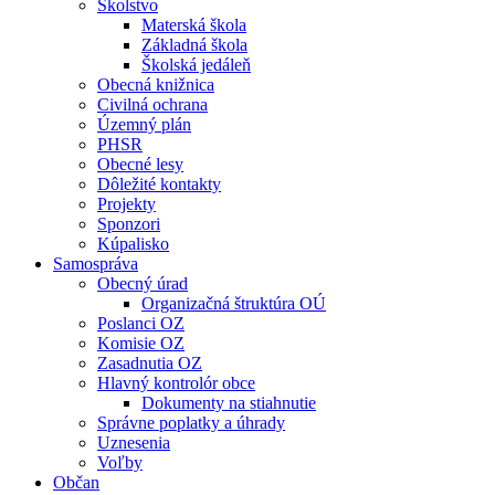
Školstvo
Materská škola
Základná škola
Školská jedáleň
Obecná knižnica
Civilná ochrana
Územný plán
PHSR
Obecné lesy
Dôležité kontakty
Projekty
Sponzori
Kúpalisko
Samospráva
Obecný úrad
Organizačná štruktúra OÚ
Poslanci OZ
Komisie OZ
Zasadnutia OZ
Hlavný kontrolór obce
Dokumenty na stiahnutie
Správne poplatky a úhrady
Uznesenia
Voľby
Občan