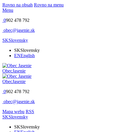
Rovno na obsah
Rovno na menu
Menu
0
902 478 792
obec@jasenie.sk
SK
Slovensky
SK
Slovensky
EN
English
Obec
Jasenie
Obec
Jasenie
0
902 478 792
obec@jasenie.sk
Mapa webu
RSS
SK
Slovensky
SK
Slovensky