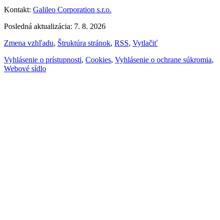
Kontakt:
Galileo Corporation s.r.o.
Posledná aktualizácia: 7. 8. 2026
Zmena vzhľadu
,
Štruktúra stránok
,
RSS
,
Vytlačiť
Vyhlásenie o prístupnosti
,
Cookies
,
Vyhlásenie o ochrane súkromia
,
Webové sídlo