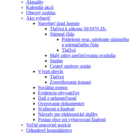
Aktuality
Kalendár akcií
Obecný rozhlas
Ako vybaviť
Stavebný úrad Jasenie
Tlačivá k zákonu 50/1976 Zb.
Súpisné čísla
Pridelenie resp. odobratie súpisného
a orientačného čísla
Tlačivá
Malý zdroj znečisťovania ovzdušia
Studne
Cestný správny orgán
Výrub drevín
Tlačivá
Zverejňovanie konaní
Sociálna pomoc
Evidencia obyvateľov
Daň z nehnuteľností
Overovanie dokumentov
Sťažnosti a žiadosti
Návody pre elektronické služby
Postup obce pri vybavovaní žiadostí
Voľné pracovné pozície
Odpadové hospodárstvo