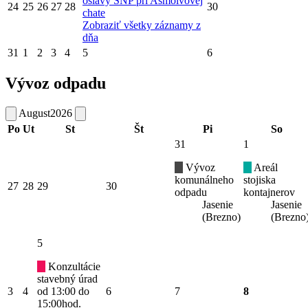
oslavy SNP pri Asmolvovej
24
25
26
27
28
30
chate
Zobraziť všetky záznamy z
dňa
31
1
2
3
4
5
6
Vývoz odpadu
August
2026
Po
Ut
St
Št
Pi
So
31
1
Vývoz
Areál
komunálneho
stojiska
27
28
29
30
odpadu
kontajnerov
Jasenie
Jasenie
(Brezno)
(Brezno
5
Konzultácie
stavebný úrad
3
4
od 13:00 do
6
7
8
15:00hod.