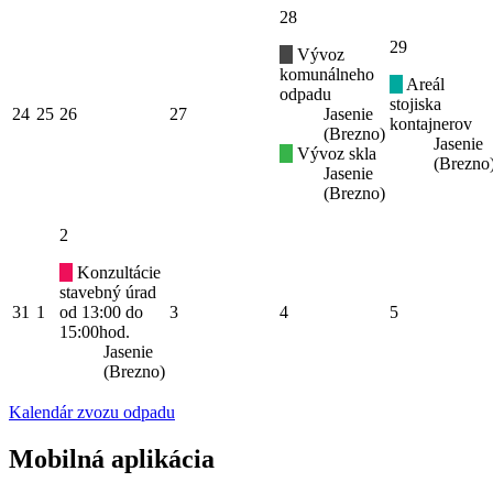
28
29
Vývoz
komunálneho
Areál
odpadu
stojiska
24
25
26
27
Jasenie
kontajnerov
(Brezno)
Jasenie
Vývoz skla
(Brezno
Jasenie
(Brezno)
2
Konzultácie
stavebný úrad
31
1
od 13:00 do
3
4
5
15:00hod.
Jasenie
(Brezno)
Kalendár zvozu odpadu
Mobilná aplikácia