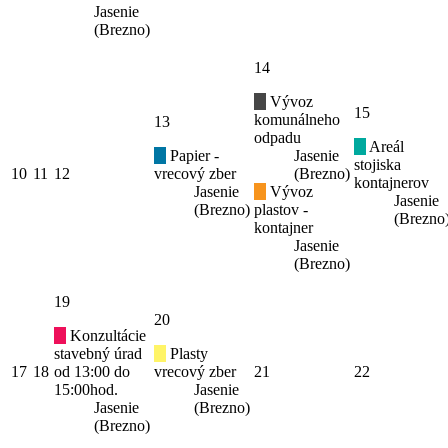
Jasenie
(Brezno)
14
Vývoz
15
komunálneho
13
odpadu
Areál
Papier -
Jasenie
stojiska
10
11
12
vrecový zber
(Brezno)
kontajnerov
Jasenie
Vývoz
Jasenie
(Brezno)
plastov -
(Brezno
kontajner
Jasenie
(Brezno)
19
20
Konzultácie
stavebný úrad
Plasty
17
18
od 13:00 do
vrecový zber
21
22
15:00hod.
Jasenie
Jasenie
(Brezno)
(Brezno)