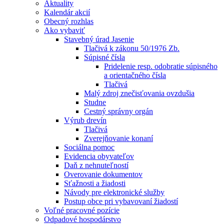
Aktuality
Kalendár akcií
Obecný rozhlas
Ako vybaviť
Stavebný úrad Jasenie
Tlačivá k zákonu 50/1976 Zb.
Súpisné čísla
Pridelenie resp. odobratie súpisného
a orientačného čísla
Tlačivá
Malý zdroj znečisťovania ovzdušia
Studne
Cestný správny orgán
Výrub drevín
Tlačivá
Zverejňovanie konaní
Sociálna pomoc
Evidencia obyvateľov
Daň z nehnuteľností
Overovanie dokumentov
Sťažnosti a žiadosti
Návody pre elektronické služby
Postup obce pri vybavovaní žiadostí
Voľné pracovné pozície
Odpadové hospodárstvo