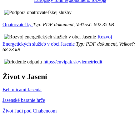
Európsky fond regionálného rozvoja
Opatrovateľky
Typ: PDF dokument, Veľkosť: 692.35 kB
Rozvoj
Energetických služieb v obci Jasenie
Typ: PDF dokument, Velkosť:
68.23 kB
https://envipak.sk/viemetriedit
Život v Jasení
Beh ulicami Jasenia
Jasenské baranie hrče
Život ľudí pod Chabencom