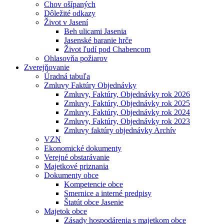
Chov ošípaných
Dôležité odkazy
Život v Jasení
Beh ulicami Jasenia
Jasenské baranie hrče
Život ľudí pod Chabencom
Ohlasovňa požiarov
Zverejňovanie
Úradná tabuľa
Zmluvy Faktúry Objednávky
Zmluvy, Faktúry, Objednávky rok 2026
Zmluvy, Faktúry, Objednávky rok 2025
Zmluvy, Faktúry, Objednávky rok 2024
Zmluvy, Faktúry, Objednávky rok 2023
Zmluvy faktúry objednávky Archív
VZN
Ekonomické dokumenty
Verejné obstarávanie
Majetkové priznania
Dokumenty obce
Kompetencie obce
Smernice a interné predpisy
Štatút obce Jasenie
Majetok obce
Zásady hospodárenia s majetkom obce