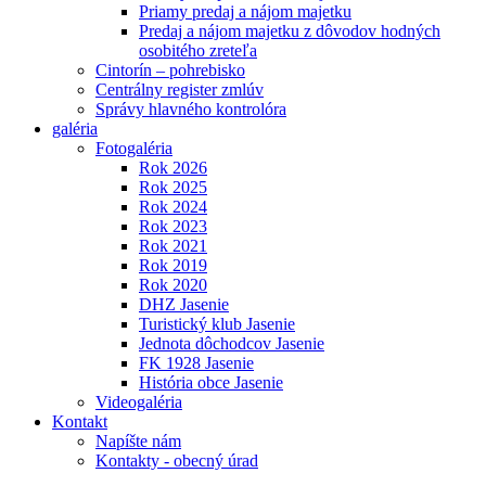
Priamy predaj a nájom majetku
Predaj a nájom majetku z dôvodov hodných
osobitého zreteľa
Cintorín – pohrebisko
Centrálny register zmlúv
Správy hlavného kontrolóra
galéria
Fotogaléria
Rok 2026
Rok 2025
Rok 2024
Rok 2023
Rok 2021
Rok 2019
Rok 2020
DHZ Jasenie
Turistický klub Jasenie
Jednota dôchodcov Jasenie
FK 1928 Jasenie
História obce Jasenie
Videogaléria
Kontakt
Napíšte nám
Kontakty - obecný úrad