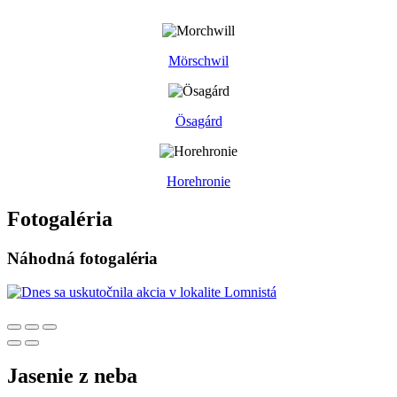
Mörschwil
Ösagárd
Horehronie
Fotogaléria
Náhodná fotogaléria
Jasenie z neba