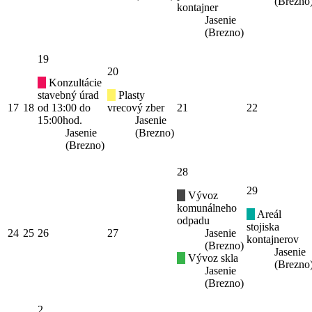
(Brezno
kontajner
Jasenie
(Brezno)
19
20
Konzultácie
stavebný úrad
Plasty
17
18
od 13:00 do
vrecový zber
21
22
15:00hod.
Jasenie
Jasenie
(Brezno)
(Brezno)
28
29
Vývoz
komunálneho
Areál
odpadu
stojiska
24
25
26
27
Jasenie
kontajnerov
(Brezno)
Jasenie
Vývoz skla
(Brezno
Jasenie
(Brezno)
2