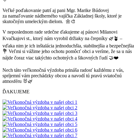
Veľké poďakovanie patrí aj pani Mgr. Marike Búdovej
za namaľovanie nádherného vajíčka Základnej školy, ktoré je
skutočným umeleckým dielom. 🌼🎨
V neposlednom rade srdečne ďakujeme aj pánovi Milanovi
Kvačkajovi st., ktorý nám vyrobil držiaky na črepníky 🌿🪴 –
vďaka nim je ich inštalácia jednoduchšia, stabilnejšia a bezpečnejšia
💐 Veľmi si vážime jeho ochotu pomôcť obci a veríme, že sa u nás
nájde čoraz viac takýchto ochotných a šikovných ľudí 🤝❤️
Nech táto veľkonočná výzdoba prináša radosť každému z vás,
spríjemní vám prechádzky obcou a navodí tú pravú sviatočnú
atmosféru 🐰🌿
ĎAKUJEME