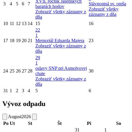
XVII. ročník Jasenských
3
4
5
6
7
Slávnostná sv. omša
baraních hodov
Zobraziť všetky
Zobraziť všetky záznamy z
záznamy z dňa
dňa
10
11
12
13
14
15
16
22
1
17
18
19
20
21
Memoriál Eduarda Majera
23
Zobraziť všetky záznamy z
dňa
29
1
oslavy SNP pri Asmolvovej
24
25
26
27
28
30
chate
Zobraziť všetky záznamy z
dňa
31
1
2
3
4
5
6
Vývoz odpadu
August
2026
Po
Ut
St
Št
Pi
So
31
1