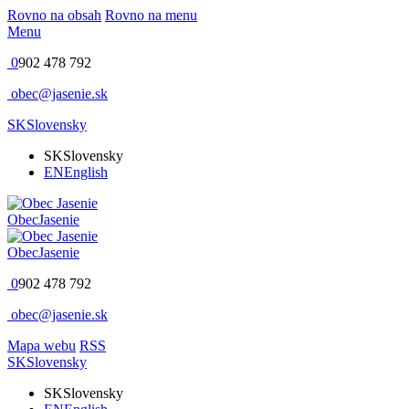
Rovno na obsah
Rovno na menu
Menu
0
902 478 792
obec@jasenie.sk
SK
Slovensky
SK
Slovensky
EN
English
Obec
Jasenie
Obec
Jasenie
0
902 478 792
obec@jasenie.sk
Mapa webu
RSS
SK
Slovensky
SK
Slovensky