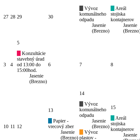
Vývoz
Areál
komunálneho
stojiska
27
28
29
30
odpadu
kontajnerov
Jasenie
Jasenie
(Brezno)
(Brezno
5
Konzultácie
stavebný úrad
3
4
od 13:00 do
6
7
8
15:00hod.
Jasenie
(Brezno)
14
Vývoz
15
komunálneho
13
odpadu
Areál
Papier -
Jasenie
stojiska
10
11
12
vrecový zber
(Brezno)
kontajnerov
Jasenie
Vývoz
Jasenie
(Brezno)
plastov -