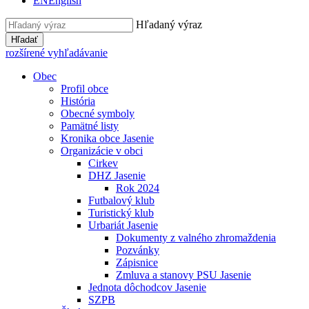
EN
English
Hľadaný výraz
Hľadať
rozšírené vyhľadávanie
Obec
Profil obce
História
Obecné symboly
Pamätné listy
Kronika obce Jasenie
Organizácie v obci
Cirkev
DHZ Jasenie
Rok 2024
Futbalový klub
Turistický klub
Urbariát Jasenie
Dokumenty z valného zhromaždenia
Pozvánky
Zápisnice
Zmluva a stanovy PSU Jasenie
Jednota dôchodcov Jasenie
SZPB