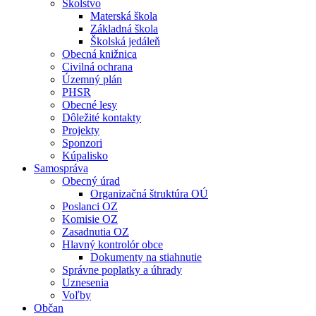
Školstvo
Materská škola
Základná škola
Školská jedáleň
Obecná knižnica
Civilná ochrana
Územný plán
PHSR
Obecné lesy
Dôležité kontakty
Projekty
Sponzori
Kúpalisko
Samospráva
Obecný úrad
Organizačná štruktúra OÚ
Poslanci OZ
Komisie OZ
Zasadnutia OZ
Hlavný kontrolór obce
Dokumenty na stiahnutie
Správne poplatky a úhrady
Uznesenia
Voľby
Občan