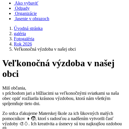
Ako vybaviť
Odpady
Organizácie
Jasenie v obrazoch
Úvodná stránka
galéria
Fotogaléria
Rok 2026
Veľkonočná výzdoba v našej obci
Veľkonočná výzdoba v našej
obci
Milí občania,
s príchodom jari a blížiacimi sa veľkonočnými sviatkami sa naša
obec opäť rozžiarila krásnou výzdobou, ktorá nám všetkým
spríjemňuje tieto dni.
Zo srdca ďakujeme Materskej škole za ich šikovných malých
pomocníkov 👧🧒, ktorí s radosťou a nadšením vytvorili časť
výzdoby 🎨🥚. Ich kreativita a úsmevy sú tou najkrajšou ozdobou
💛