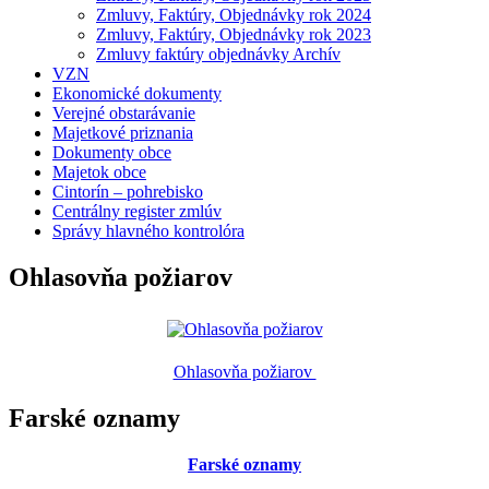
Zmluvy, Faktúry, Objednávky rok 2024
Zmluvy, Faktúry, Objednávky rok 2023
Zmluvy faktúry objednávky Archív
VZN
Ekonomické dokumenty
Verejné obstarávanie
Majetkové priznania
Dokumenty obce
Majetok obce
Cintorín – pohrebisko
Centrálny register zmlúv
Správy hlavného kontrolóra
Ohlasovňa požiarov
Ohlasovňa požiarov
Farské oznamy
Farské oznamy