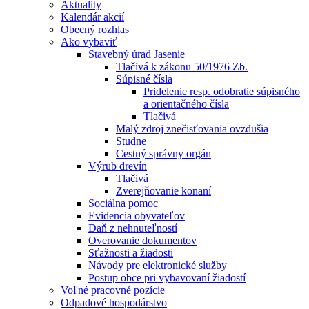
Aktuality
Kalendár akcií
Obecný rozhlas
Ako vybaviť
Stavebný úrad Jasenie
Tlačivá k zákonu 50/1976 Zb.
Súpisné čísla
Pridelenie resp. odobratie súpisného
a orientačného čísla
Tlačivá
Malý zdroj znečisťovania ovzdušia
Studne
Cestný správny orgán
Výrub drevín
Tlačivá
Zverejňovanie konaní
Sociálna pomoc
Evidencia obyvateľov
Daň z nehnuteľností
Overovanie dokumentov
Sťažnosti a žiadosti
Návody pre elektronické služby
Postup obce pri vybavovaní žiadostí
Voľné pracovné pozície
Odpadové hospodárstvo