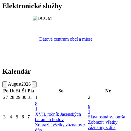
Elektronické služby
Dátové centrum obcí a miest
Kalendár
August
2026
Po
Ut
St
Št
Pia
So
Ne
27
28
29
30
31
1
2
8
9
1
1
XVII. ročník Jasenských
3
4
5
6
7
Slávnostná sv. omša
baraních hodov
Zobraziť všetky
Zobraziť všetky záznamy z
záznamy z dňa
dňa