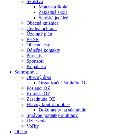
Školstvo
Materská škola
Základná škola
Školská jedáleň
Obecná knižnica
Civilná ochrana
Územný plán
PHSR
Obecné lesy
Dôležité kontakty
Projekty
Sponzori
Kúpalisko
Samospráva
Obecný úrad
Organizačná štruktúra OÚ
Poslanci OZ
Komisie OZ
Zasadnutia OZ
Hlavný kontrolór obce
Dokumenty na stiahnutie
Správne poplatky a úhrady
Uznesenia
Voľby
Občan