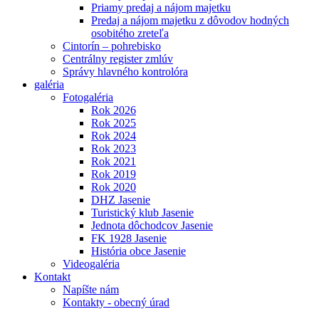
Priamy predaj a nájom majetku
Predaj a nájom majetku z dôvodov hodných
osobitého zreteľa
Cintorín – pohrebisko
Centrálny register zmlúv
Správy hlavného kontrolóra
galéria
Fotogaléria
Rok 2026
Rok 2025
Rok 2024
Rok 2023
Rok 2021
Rok 2019
Rok 2020
DHZ Jasenie
Turistický klub Jasenie
Jednota dôchodcov Jasenie
FK 1928 Jasenie
História obce Jasenie
Videogaléria
Kontakt
Napíšte nám
Kontakty - obecný úrad