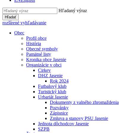
EN
English
Hľadaný výraz
Hľadať
rozšírené vyhľadávanie
Obec
Profil obce
História
Obecné symboly
Pamätné listy
Kronika obce Jasenie
Organizácie v obci
Cirkev
DHZ Jasenie
Rok 2024
Futbalový klub
Turistický klub
Urbariát Jasenie
Dokumenty z valného zhromaždenia
Pozvánky
Zápisnice
Zmluva a stanovy PSU Jasenie
Jednota dôchodcov Jasenie
SZPB