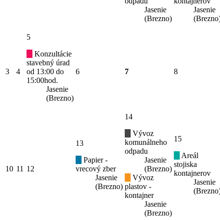
odpadu
kontajnerov
Jasenie
Jasenie
(Brezno)
(Brezno
5
Konzultácie
stavebný úrad
3
4
od 13:00 do
6
7
8
15:00hod.
Jasenie
(Brezno)
14
Vývoz
15
komunálneho
13
odpadu
Areál
Papier -
Jasenie
stojiska
10
11
12
vrecový zber
(Brezno)
kontajnerov
Jasenie
Vývoz
Jasenie
(Brezno)
plastov -
(Brezno
kontajner
Jasenie
(Brezno)