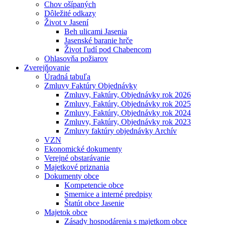
Chov ošípaných
Dôležité odkazy
Život v Jasení
Beh ulicami Jasenia
Jasenské baranie hrče
Život ľudí pod Chabencom
Ohlasovňa požiarov
Zverejňovanie
Úradná tabuľa
Zmluvy Faktúry Objednávky
Zmluvy, Faktúry, Objednávky rok 2026
Zmluvy, Faktúry, Objednávky rok 2025
Zmluvy, Faktúry, Objednávky rok 2024
Zmluvy, Faktúry, Objednávky rok 2023
Zmluvy faktúry objednávky Archív
VZN
Ekonomické dokumenty
Verejné obstarávanie
Majetkové priznania
Dokumenty obce
Kompetencie obce
Smernice a interné predpisy
Štatút obce Jasenie
Majetok obce
Zásady hospodárenia s majetkom obce