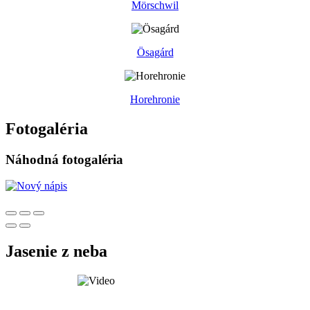
Mörschwil
Ösagárd
Horehronie
Fotogaléria
Náhodná fotogaléria
Jasenie z neba