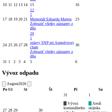
10
11
12
13
14
15
16
22
1
17
18
19
20
21
Memoriál Eduarda Majera
23
Zobraziť všetky záznamy z
dňa
29
1
oslavy SNP pri Asmolvovej
24
25
26
27
28
30
chate
Zobraziť všetky záznamy z
dňa
31
1
2
3
4
5
6
Vývoz odpadu
August
2026
Po
Ut
St
Št
Pi
So
31
1
Vývoz
Areál
komunálneho
stojiska
27
28
29
30