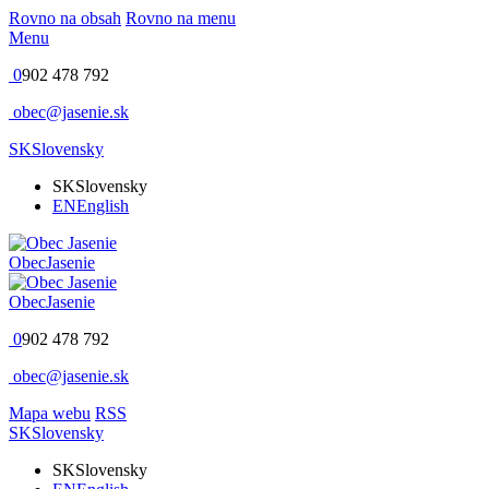
Rovno na obsah
Rovno na menu
Menu
0
902 478 792
obec@jasenie.sk
SK
Slovensky
SK
Slovensky
EN
English
Obec
Jasenie
Obec
Jasenie
0
902 478 792
obec@jasenie.sk
Mapa webu
RSS
SK
Slovensky
SK
Slovensky