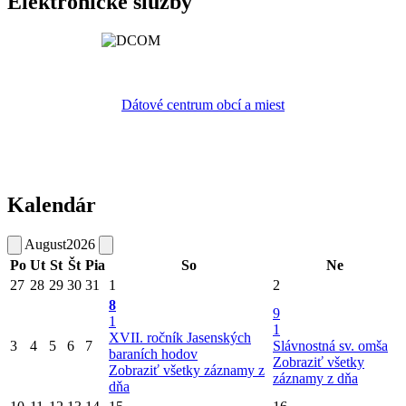
Elektronické služby
Dátové centrum obcí a miest
Kalendár
August
2026
Po
Ut
St
Št
Pia
So
Ne
27
28
29
30
31
1
2
8
9
1
1
XVII. ročník Jasenských
3
4
5
6
7
Slávnostná sv. omša
baraních hodov
Zobraziť všetky
Zobraziť všetky záznamy z
záznamy z dňa
dňa