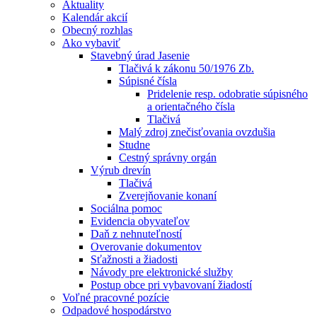
Aktuality
Kalendár akcií
Obecný rozhlas
Ako vybaviť
Stavebný úrad Jasenie
Tlačivá k zákonu 50/1976 Zb.
Súpisné čísla
Pridelenie resp. odobratie súpisného
a orientačného čísla
Tlačivá
Malý zdroj znečisťovania ovzdušia
Studne
Cestný správny orgán
Výrub drevín
Tlačivá
Zverejňovanie konaní
Sociálna pomoc
Evidencia obyvateľov
Daň z nehnuteľností
Overovanie dokumentov
Sťažnosti a žiadosti
Návody pre elektronické služby
Postup obce pri vybavovaní žiadostí
Voľné pracovné pozície
Odpadové hospodárstvo