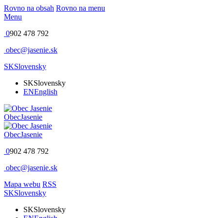
Rovno na obsah
Rovno na menu
Menu
0
902 478 792
obec@jasenie.sk
SK
Slovensky
SK
Slovensky
EN
English
Obec
Jasenie
Obec
Jasenie
0
902 478 792
obec@jasenie.sk
Mapa webu
RSS
SK
Slovensky
SK
Slovensky