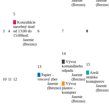
Jasenie
Jasenie
(Brezno)
(Brezno
5
Konzultácie
stavebný úrad
3
4
od 13:00 do
6
7
8
15:00hod.
Jasenie
(Brezno)
14
Vývoz
15
komunálneho
13
odpadu
Areál
Papier -
Jasenie
stojiska
10
11
12
vrecový zber
(Brezno)
kontajnerov
Jasenie
Vývoz
Jasenie
(Brezno)
plastov -
(Brezno
kontajner
Jasenie
(Brezno)