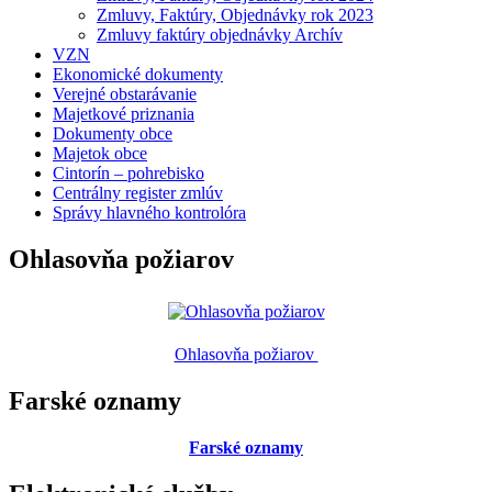
Zmluvy, Faktúry, Objednávky rok 2023
Zmluvy faktúry objednávky Archív
VZN
Ekonomické dokumenty
Verejné obstarávanie
Majetkové priznania
Dokumenty obce
Majetok obce
Cintorín – pohrebisko
Centrálny register zmlúv
Správy hlavného kontrolóra
Ohlasovňa požiarov
Ohlasovňa požiarov
Farské oznamy
Farské oznamy