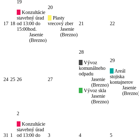
19
20
Konzultácie
stavebný úrad
Plasty
17
18
od 13:00 do
vrecový zber
21
22
15:00hod.
Jasenie
Jasenie
(Brezno)
(Brezno)
28
29
Vývoz
komunálneho
Areál
odpadu
stojiska
24
25
26
27
Jasenie
kontajnerov
(Brezno)
Jasenie
Vývoz skla
(Brezno
Jasenie
(Brezno)
2
Konzultácie
stavebný úrad
31
1
od 13:00 do
3
4
5