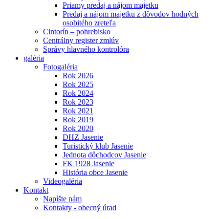
Priamy predaj a nájom majetku
Predaj a nájom majetku z dôvodov hodných
osobitého zreteľa
Cintorín – pohrebisko
Centrálny register zmlúv
Správy hlavného kontrolóra
galéria
Fotogaléria
Rok 2026
Rok 2025
Rok 2024
Rok 2023
Rok 2021
Rok 2019
Rok 2020
DHZ Jasenie
Turistický klub Jasenie
Jednota dôchodcov Jasenie
FK 1928 Jasenie
História obce Jasenie
Videogaléria
Kontakt
Napíšte nám
Kontakty - obecný úrad