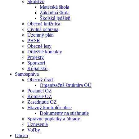
Školstvo
Materská škola
Základná škola
Školská jedáleň
Obecná knižnica
Civilná ochrana
Územný plán
PHSR
Obecné lesy
Dôležité kontakty
Projekty
Sponzori
Kúpalisko
Samospráva
Obecný úrad
Organizačná štruktúra OÚ
Poslanci OZ
Komisie OZ
Zasadnutia OZ
Hlavný kontrolór obce
Dokumenty na stiahnutie
Správne poplatky a úhrady
Uznesenia
Voľby
Občan