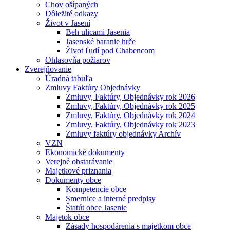
Chov ošípaných
Dôležité odkazy
Život v Jasení
Beh ulicami Jasenia
Jasenské baranie hrče
Život ľudí pod Chabencom
Ohlasovňa požiarov
Zverejňovanie
Úradná tabuľa
Zmluvy Faktúry Objednávky
Zmluvy, Faktúry, Objednávky rok 2026
Zmluvy, Faktúry, Objednávky rok 2025
Zmluvy, Faktúry, Objednávky rok 2024
Zmluvy, Faktúry, Objednávky rok 2023
Zmluvy faktúry objednávky Archív
VZN
Ekonomické dokumenty
Verejné obstarávanie
Majetkové priznania
Dokumenty obce
Kompetencie obce
Smernice a interné predpisy
Štatút obce Jasenie
Majetok obce
Zásady hospodárenia s majetkom obce