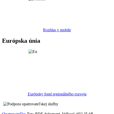
Rozhlas v mobile
Európska únia
Európsky fond regionálného rozvoja
Opatrovateľky
Typ: PDF dokument, Veľkosť: 692.35 kB