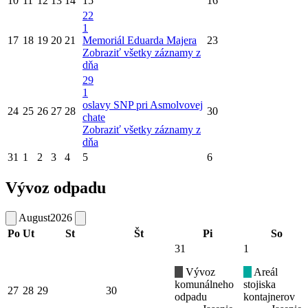
10
11
12
13
14
15
16
22
1
17
18
19
20
21
Memoriál Eduarda Majera
23
Zobraziť všetky záznamy z
dňa
29
1
oslavy SNP pri Asmolvovej
24
25
26
27
28
30
chate
Zobraziť všetky záznamy z
dňa
31
1
2
3
4
5
6
Vývoz odpadu
August
2026
Po
Ut
St
Št
Pi
So
31
1
Vývoz
Areál
komunálneho
stojiska
27
28
29
30
odpadu
kontajnerov