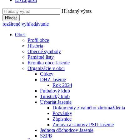
EN
English
Hľadaný výraz
Hľadať
rozšírené vyhľadávanie
Obec
Profil obce
História
Obecné symboly
Pamätné listy
Kronika obce Jasenie
Organizácie v obci
Cirkev
DHZ Jasenie
Rok 2024
Futbalový klub
Turistický klub
Urbariát Jasenie
Dokumenty z valného zhromaždenia
Pozvánky
Zápisnice
Zmluva a stanovy PSU Jasenie
Jednota dôchodcov Jasenie
SZPB