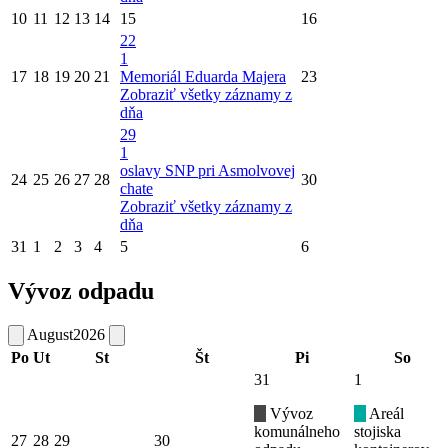
10
11
12
13
14
15
16
22
1
17
18
19
20
21
Memoriál Eduarda Majera
23
Zobraziť všetky záznamy z
dňa
29
1
oslavy SNP pri Asmolvovej
24
25
26
27
28
30
chate
Zobraziť všetky záznamy z
dňa
31
1
2
3
4
5
6
Vývoz odpadu
August
2026
Po
Ut
St
Št
Pi
So
31
1
Vývoz
Areál
komunálneho
stojiska
27
28
29
30