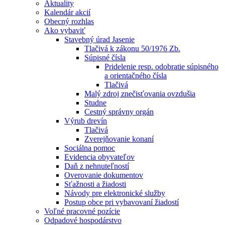
Aktuality
Kalendár akcií
Obecný rozhlas
Ako vybaviť
Stavebný úrad Jasenie
Tlačivá k zákonu 50/1976 Zb.
Súpisné čísla
Pridelenie resp. odobratie súpisného
a orientačného čísla
Tlačivá
Malý zdroj znečisťovania ovzdušia
Studne
Cestný správny orgán
Výrub drevín
Tlačivá
Zverejňovanie konaní
Sociálna pomoc
Evidencia obyvateľov
Daň z nehnuteľností
Overovanie dokumentov
Sťažnosti a žiadosti
Návody pre elektronické služby
Postup obce pri vybavovaní žiadostí
Voľné pracovné pozície
Odpadové hospodárstvo