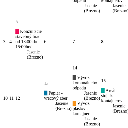
odpadu
kontajnerov
Jasenie
Jasenie
(Brezno)
(Brezno
5
Konzultácie
stavebný úrad
3
4
od 13:00 do
6
7
8
15:00hod.
Jasenie
(Brezno)
14
Vývoz
15
komunálneho
13
odpadu
Areál
Papier -
Jasenie
stojiska
10
11
12
vrecový zber
(Brezno)
kontajnerov
Jasenie
Vývoz
Jasenie
(Brezno)
plastov -
(Brezno
kontajner
Jasenie
(Brezno)