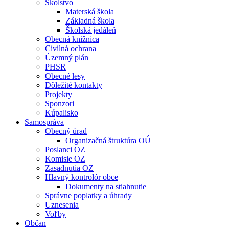
Školstvo
Materská škola
Základná škola
Školská jedáleň
Obecná knižnica
Civilná ochrana
Územný plán
PHSR
Obecné lesy
Dôležité kontakty
Projekty
Sponzori
Kúpalisko
Samospráva
Obecný úrad
Organizačná štruktúra OÚ
Poslanci OZ
Komisie OZ
Zasadnutia OZ
Hlavný kontrolór obce
Dokumenty na stiahnutie
Správne poplatky a úhrady
Uznesenia
Voľby
Občan