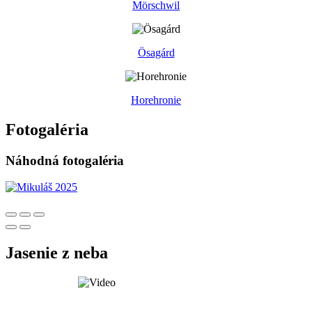
Mörschwil
Ösagárd
Horehronie
Fotogaléria
Náhodná fotogaléria
Jasenie z neba