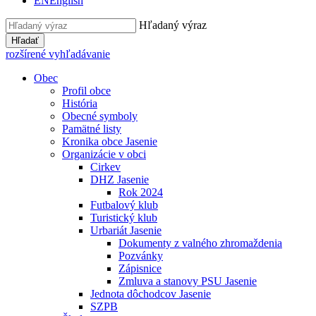
EN
English
Hľadaný výraz
Hľadať
rozšírené vyhľadávanie
Obec
Profil obce
História
Obecné symboly
Pamätné listy
Kronika obce Jasenie
Organizácie v obci
Cirkev
DHZ Jasenie
Rok 2024
Futbalový klub
Turistický klub
Urbariát Jasenie
Dokumenty z valného zhromaždenia
Pozvánky
Zápisnice
Zmluva a stanovy PSU Jasenie
Jednota dôchodcov Jasenie
SZPB