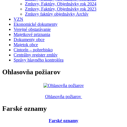
Zmluvy, Faktúry, Objednávky rok 2024
Zmluvy, Faktúry, Objednávky rok 2023
Zmluvy faktúry objednávky Archív
VZN
Ekonomické dokumenty
Verejné obstarávanie
Majetkové priznania
Dokumenty obce
Majetok obce
Cintorín – pohrebisko
Centrálny register zmlúv
Správy hlavného kontrolóra
Ohlasovňa požiarov
Ohlasovňa požiarov
Farské oznamy
Farské oznamy