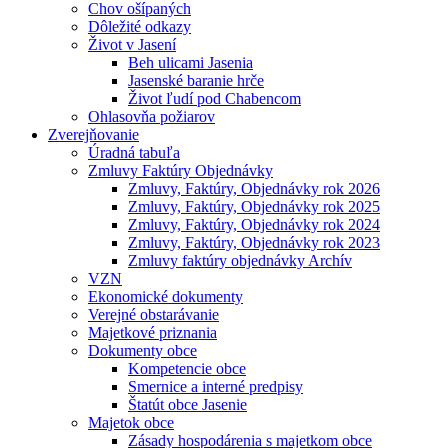
Chov ošípaných
Dôležité odkazy
Život v Jasení
Beh ulicami Jasenia
Jasenské baranie hrče
Život ľudí pod Chabencom
Ohlasovňa požiarov
Zverejňovanie
Úradná tabuľa
Zmluvy Faktúry Objednávky
Zmluvy, Faktúry, Objednávky rok 2026
Zmluvy, Faktúry, Objednávky rok 2025
Zmluvy, Faktúry, Objednávky rok 2024
Zmluvy, Faktúry, Objednávky rok 2023
Zmluvy faktúry objednávky Archív
VZN
Ekonomické dokumenty
Verejné obstarávanie
Majetkové priznania
Dokumenty obce
Kompetencie obce
Smernice a interné predpisy
Štatút obce Jasenie
Majetok obce
Zásady hospodárenia s majetkom obce