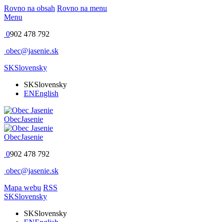
Rovno na obsah
Rovno na menu
Menu
0
902 478 792
obec@jasenie.sk
SK
Slovensky
SK
Slovensky
EN
English
Obec
Jasenie
Obec
Jasenie
0
902 478 792
obec@jasenie.sk
Mapa webu
RSS
SK
Slovensky
SK
Slovensky