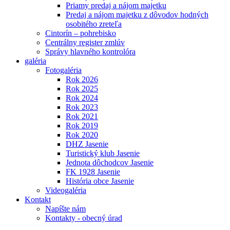
Priamy predaj a nájom majetku
Predaj a nájom majetku z dôvodov hodných
osobitého zreteľa
Cintorín – pohrebisko
Centrálny register zmlúv
Správy hlavného kontrolóra
galéria
Fotogaléria
Rok 2026
Rok 2025
Rok 2024
Rok 2023
Rok 2021
Rok 2019
Rok 2020
DHZ Jasenie
Turistický klub Jasenie
Jednota dôchodcov Jasenie
FK 1928 Jasenie
História obce Jasenie
Videogaléria
Kontakt
Napíšte nám
Kontakty - obecný úrad