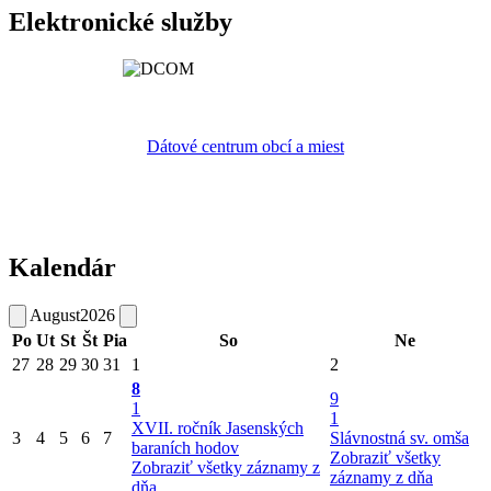
Elektronické služby
Dátové centrum obcí a miest
Kalendár
August
2026
Po
Ut
St
Št
Pia
So
Ne
27
28
29
30
31
1
2
8
9
1
1
XVII. ročník Jasenských
3
4
5
6
7
Slávnostná sv. omša
baraních hodov
Zobraziť všetky
Zobraziť všetky záznamy z
záznamy z dňa
dňa