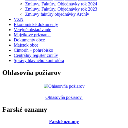
Zmluvy, Faktúry, Objednávky rok 2024
Zmluvy, Faktúry, Objednávky rok 2023
Zmluvy faktúry objednávky Archív
VZN
Ekonomické dokumenty
Verejné obstarávanie
Majetkové priznania
Dokumenty obce
Majetok obce
Cintorín – pohrebisko
Centrálny register zmlúv
Správy hlavného kontrolóra
Ohlasovňa požiarov
Ohlasovňa požiarov
Farské oznamy
Farské oznamy