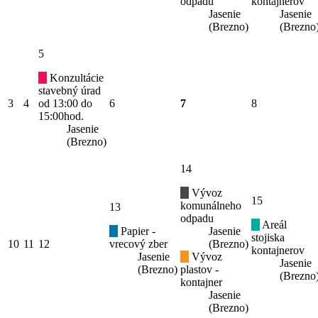
odpadu
kontajnerov
Jasenie
Jasenie
(Brezno)
(Brezno
5
Konzultácie
stavebný úrad
3
4
od 13:00 do
6
7
8
15:00hod.
Jasenie
(Brezno)
14
Vývoz
15
komunálneho
13
odpadu
Areál
Papier -
Jasenie
stojiska
10
11
12
vrecový zber
(Brezno)
kontajnerov
Jasenie
Vývoz
Jasenie
(Brezno)
plastov -
(Brezno
kontajner
Jasenie
(Brezno)