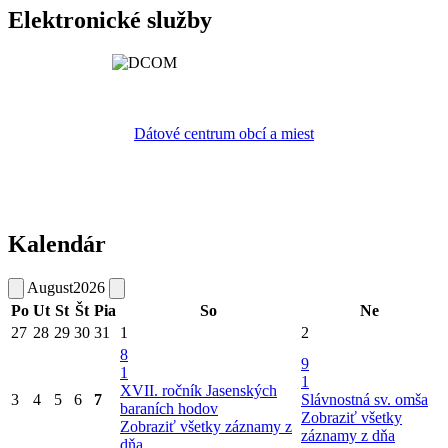
Elektronické služby
Dátové centrum obcí a miest
Kalendár
August
2026
Po
Ut
St
Št
Pia
So
Ne
27
28
29
30
31
1
2
8
9
1
1
XVII. ročník Jasenských
3
4
5
6
7
Slávnostná sv. omša
baraních hodov
Zobraziť všetky
Zobraziť všetky záznamy z
záznamy z dňa
dňa