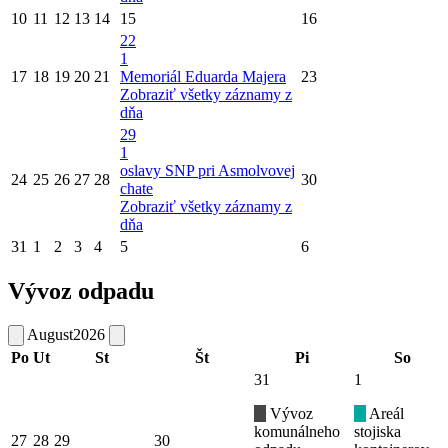
10
11
12
13
14
15
16
22
1
17
18
19
20
21
Memoriál Eduarda Majera
23
Zobraziť všetky záznamy z
dňa
29
1
oslavy SNP pri Asmolvovej
24
25
26
27
28
30
chate
Zobraziť všetky záznamy z
dňa
31
1
2
3
4
5
6
Vývoz odpadu
August
2026
Po
Ut
St
Št
Pi
So
31
1
Vývoz
Areál
komunálneho
stojiska
27
28
29
30