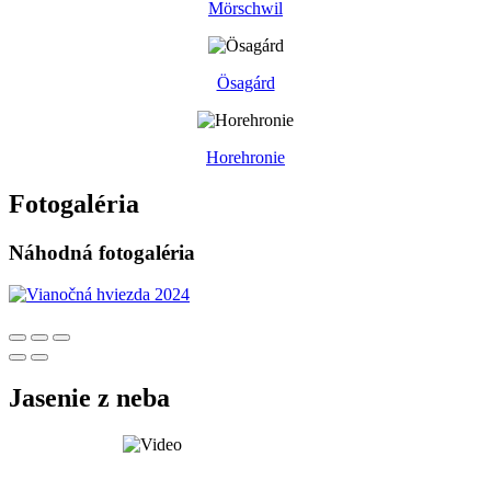
Mörschwil
Ösagárd
Horehronie
Fotogaléria
Náhodná fotogaléria
Jasenie z neba