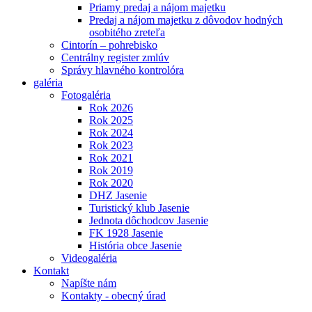
Priamy predaj a nájom majetku
Predaj a nájom majetku z dôvodov hodných
osobitého zreteľa
Cintorín – pohrebisko
Centrálny register zmlúv
Správy hlavného kontrolóra
galéria
Fotogaléria
Rok 2026
Rok 2025
Rok 2024
Rok 2023
Rok 2021
Rok 2019
Rok 2020
DHZ Jasenie
Turistický klub Jasenie
Jednota dôchodcov Jasenie
FK 1928 Jasenie
História obce Jasenie
Videogaléria
Kontakt
Napíšte nám
Kontakty - obecný úrad