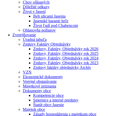
Chov ošípaných
Dôležité odkazy
Život v Jasení
Beh ulicami Jasenia
Jasenské baranie hrče
Život ľudí pod Chabencom
Ohlasovňa požiarov
Zverejňovanie
Úradná tabuľa
Zmluvy Faktúry Objednávky
Zmluvy, Faktúry, Objednávky rok 2026
Zmluvy, Faktúry, Objednávky rok 2025
Zmluvy, Faktúry, Objednávky rok 2024
Zmluvy, Faktúry, Objednávky rok 2023
Zmluvy faktúry objednávky Archív
VZN
Ekonomické dokumenty
Verejné obstarávanie
Majetkové priznania
Dokumenty obce
Kompetencie obce
Smernice a interné predpisy
Štatút obce Jasenie
Majetok obce
Zásady hospodárenia s majetkom obce