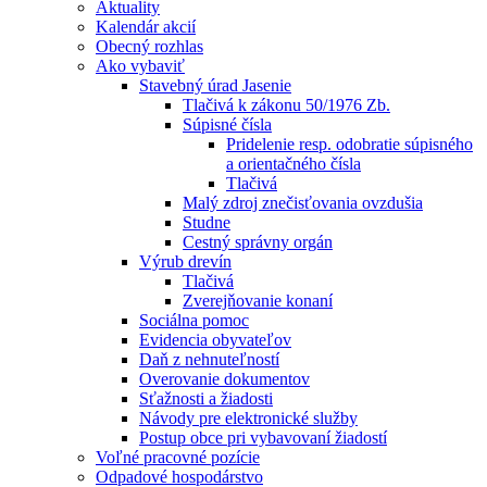
Aktuality
Kalendár akcií
Obecný rozhlas
Ako vybaviť
Stavebný úrad Jasenie
Tlačivá k zákonu 50/1976 Zb.
Súpisné čísla
Pridelenie resp. odobratie súpisného
a orientačného čísla
Tlačivá
Malý zdroj znečisťovania ovzdušia
Studne
Cestný správny orgán
Výrub drevín
Tlačivá
Zverejňovanie konaní
Sociálna pomoc
Evidencia obyvateľov
Daň z nehnuteľností
Overovanie dokumentov
Sťažnosti a žiadosti
Návody pre elektronické služby
Postup obce pri vybavovaní žiadostí
Voľné pracovné pozície
Odpadové hospodárstvo