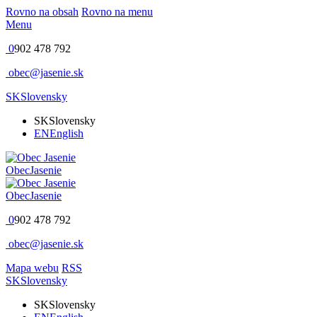
Rovno na obsah
Rovno na menu
Menu
0
902 478 792
obec@jasenie.sk
SK
Slovensky
SK
Slovensky
EN
English
Obec
Jasenie
Obec
Jasenie
0
902 478 792
obec@jasenie.sk
Mapa webu
RSS
SK
Slovensky
SK
Slovensky