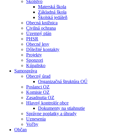
Školstvo
Materská škola
Základná škola
Školská jedáleň
Obecná knižnica
Civilná ochrana
Územný plán
PHSR
Obecné lesy
Dôležité kontakty
Projekty
Sponzori
Kúpalisko
Samospráva
Obecný úrad
Organizačná štruktúra OÚ
Poslanci OZ
Komisie OZ
Zasadnutia OZ
Hlavný kontrolór obce
Dokumenty na stiahnutie
Správne poplatky a úhrady
Uznesenia
Voľby
Občan