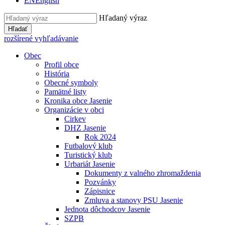
EN
English
Hľadaný výraz
Hľadať
rozšírené vyhľadávanie
Obec
Profil obce
História
Obecné symboly
Pamätné listy
Kronika obce Jasenie
Organizácie v obci
Cirkev
DHZ Jasenie
Rok 2024
Futbalový klub
Turistický klub
Urbariát Jasenie
Dokumenty z valného zhromaždenia
Pozvánky
Zápisnice
Zmluva a stanovy PSU Jasenie
Jednota dôchodcov Jasenie
SZPB