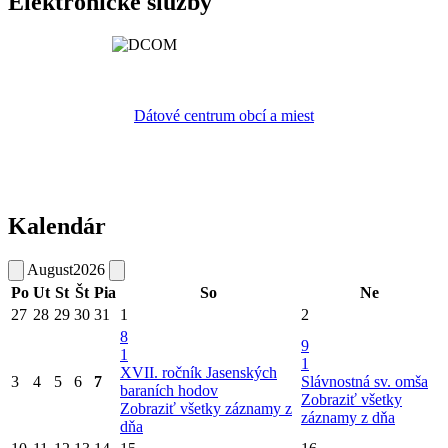
Elektronické služby
Dátové centrum obcí a miest
Kalendár
August
2026
Po
Ut
St
Št
Pia
So
Ne
27
28
29
30
31
1
2
8
9
1
1
XVII. ročník Jasenských
3
4
5
6
7
Slávnostná sv. omša
baraních hodov
Zobraziť všetky
Zobraziť všetky záznamy z
záznamy z dňa
dňa