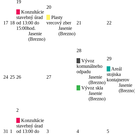
19
20
Konzultácie
stavebný úrad
Plasty
17
18
od 13:00 do
vrecový zber
21
22
15:00hod.
Jasenie
Jasenie
(Brezno)
(Brezno)
28
29
Vývoz
komunálneho
Areál
odpadu
stojiska
24
25
26
27
Jasenie
kontajnerov
(Brezno)
Jasenie
Vývoz skla
(Brezno
Jasenie
(Brezno)
2
Konzultácie
stavebný úrad
31
1
od 13:00 do
3
4
5