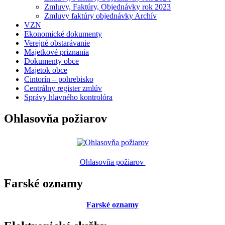
Zmluvy, Faktúry, Objednávky rok 2023
Zmluvy faktúry objednávky Archív
VZN
Ekonomické dokumenty
Verejné obstarávanie
Majetkové priznania
Dokumenty obce
Majetok obce
Cintorín – pohrebisko
Centrálny register zmlúv
Správy hlavného kontrolóra
Ohlasovňa požiarov
Ohlasovňa požiarov
Farské oznamy
Farské oznamy