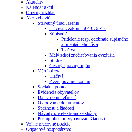
Aktuality
Kalendár akcií
Obecný rozhlas
Ako vybaviť
Stavebný úrad Jasenie
Tlačivá k zákonu 50/1976 Zb.
Súpisné čísla
Pridelenie resp. odobratie súpisného
a orientačného čísla
Tlačivá
Malý zdroj znečisťovania ovzdušia
Studne
Cestný správny orgán
Výrub drevín
Tlačivá
Zverejňovanie konaní
Sociálna pomoc
Evidencia obyvateľov
Daň z nehnuteľností
Overovanie dokumentov
Sťažnosti a žiadosti
Návody pre elektronické služby
Postup obce pri vybavovaní žiadostí
Voľné pracovné pozície
Odpadové hospodárstvo