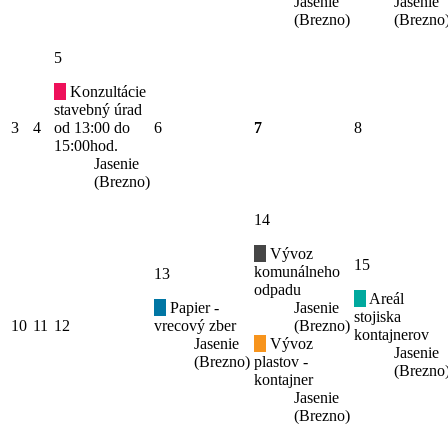
Jasenie
Jasenie
(Brezno)
(Brezno
5
Konzultácie
stavebný úrad
3
4
od 13:00 do
6
7
8
15:00hod.
Jasenie
(Brezno)
14
Vývoz
15
komunálneho
13
odpadu
Areál
Papier -
Jasenie
stojiska
10
11
12
vrecový zber
(Brezno)
kontajnerov
Jasenie
Vývoz
Jasenie
(Brezno)
plastov -
(Brezno
kontajner
Jasenie
(Brezno)