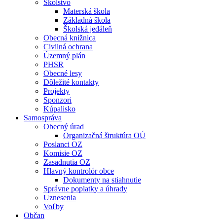
Školstvo
Materská škola
Základná škola
Školská jedáleň
Obecná knižnica
Civilná ochrana
Územný plán
PHSR
Obecné lesy
Dôležité kontakty
Projekty
Sponzori
Kúpalisko
Samospráva
Obecný úrad
Organizačná štruktúra OÚ
Poslanci OZ
Komisie OZ
Zasadnutia OZ
Hlavný kontrolór obce
Dokumenty na stiahnutie
Správne poplatky a úhrady
Uznesenia
Voľby
Občan