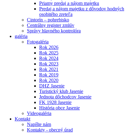
Priamy predaj a nájom majetku
Predaj a nájom majetku z dôvodov hodných
osobitého zreteľa
Cintorín – pohrebisko
Centrálny register zmlúv
Správy hlavného kontrolóra
galéria
Fotogaléria
Rok 2026
Rok 2025
Rok 2024
Rok 2023
Rok 2021
Rok 2019
Rok 2020
DHZ Jasenie
Turistický klub Jasenie
Jednota dôchodcov Jasenie
FK 1928 Jasenie
História obce Jasenie
Videogaléria
Kontakt
Napíšte nám
Kontakty - obecný úrad