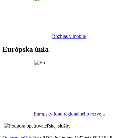
Rozhlas v mobile
Európska únia
Európsky fond regionálného rozvoja
Opatrovateľky
Typ: PDF dokument, Veľkosť: 692.35 kB