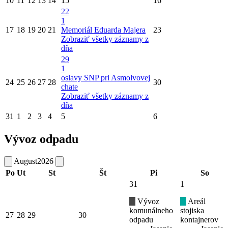
10
11
12
13
14
15
16
22
1
17
18
19
20
21
Memoriál Eduarda Majera
23
Zobraziť všetky záznamy z
dňa
29
1
oslavy SNP pri Asmolvovej
24
25
26
27
28
30
chate
Zobraziť všetky záznamy z
dňa
31
1
2
3
4
5
6
Vývoz odpadu
August
2026
Po
Ut
St
Št
Pi
So
31
1
Vývoz
Areál
komunálneho
stojiska
27
28
29
30
odpadu
kontajnerov