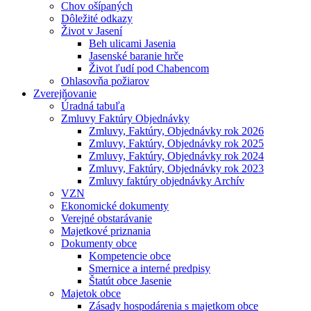
Chov ošípaných
Dôležité odkazy
Život v Jasení
Beh ulicami Jasenia
Jasenské baranie hrče
Život ľudí pod Chabencom
Ohlasovňa požiarov
Zverejňovanie
Úradná tabuľa
Zmluvy Faktúry Objednávky
Zmluvy, Faktúry, Objednávky rok 2026
Zmluvy, Faktúry, Objednávky rok 2025
Zmluvy, Faktúry, Objednávky rok 2024
Zmluvy, Faktúry, Objednávky rok 2023
Zmluvy faktúry objednávky Archív
VZN
Ekonomické dokumenty
Verejné obstarávanie
Majetkové priznania
Dokumenty obce
Kompetencie obce
Smernice a interné predpisy
Štatút obce Jasenie
Majetok obce
Zásady hospodárenia s majetkom obce