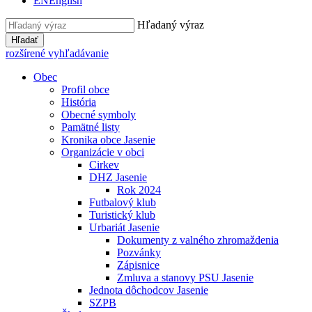
EN
English
Hľadaný výraz
Hľadať
rozšírené vyhľadávanie
Obec
Profil obce
História
Obecné symboly
Pamätné listy
Kronika obce Jasenie
Organizácie v obci
Cirkev
DHZ Jasenie
Rok 2024
Futbalový klub
Turistický klub
Urbariát Jasenie
Dokumenty z valného zhromaždenia
Pozvánky
Zápisnice
Zmluva a stanovy PSU Jasenie
Jednota dôchodcov Jasenie
SZPB