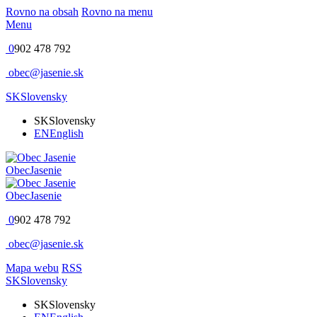
Rovno na obsah
Rovno na menu
Menu
0
902 478 792
obec@jasenie.sk
SK
Slovensky
SK
Slovensky
EN
English
Obec
Jasenie
Obec
Jasenie
0
902 478 792
obec@jasenie.sk
Mapa webu
RSS
SK
Slovensky
SK
Slovensky